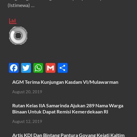
(Istimewa) …
F
T
W
G
S
ac
w
h
m
h
AGM Terima Kunjungan Kasdam VI/Mulawarman
e
itt
at
ail
ar
August 20, 2019
b
er
s
e
o
A
Rutan Kelas IIA Samarinda Ajukan 289 Nama Warga
Binaan Untuk Dapat Remisi Kemerdekaan RI
o
p
August 12, 2019
k
p
Artis KDI Dan Bintang Pantura Goyang Kejati Kaltim