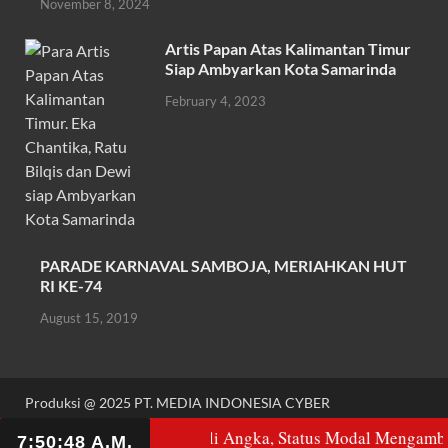
November 8, 2024
k
p
Artis Papan Atas Kalimantan Timur
Siap Ambyarkan Kota Samarinda
February 4, 2023
PARADE KARNAVAL SAMBOJA, MERIAHKAN HUT
RI KE-74
August 15, 2019
Produksi @ 2025 PT. MEDIA INDONESIA CYBER
Powered by
WordPress
and
HitMag
.
 Kencana: Anomali Angka, Status Modal Mengambang, dan Poten