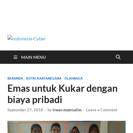
Indonesia
Media Cetak, Online & Streaming
Cyber
MAIN MENU
BERANDA
/
KUTAI KARTANEGARA
/
OLAHRAGA
Emas untuk Kukar dengan
biaya pribadi
September 27, 2018
-
by
irwan moersalim
-
Leave a Comment