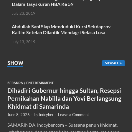
Dalam Tasyskuran HBA Ke 59
July 23, 2019
Abdullah Sani Siap Menduduki Kursi Sekdaprov
Kaltim Setelah Dilantik Mendagri Selasa Lusa
July 13, 2019
SHOW
VIEW ALL
BERANDA
/
ENTERTAINMENT
Dihadiri Gubernur hingga Sultan, Resepsi
Pernikahan Nabilla dan Yovi Berlangsung
Khidmat di Samarinda
June 8, 2026
-
by
indcyber
-
Leave a Comment
SAMARINDA, indcyber.com – Suasana penuh khidmat,
kebahagiaan, dan nuansa kekeluargaan kental mewarnai