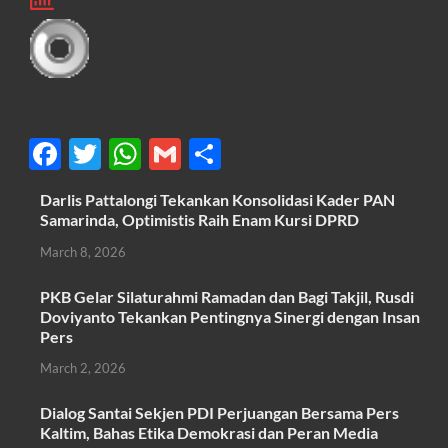
F
T
W
G
S
ac
w
h
m
h
Darlis Pattalongi Tekankan Konsolidasi Kader PAN
e
itt
at
ail
ar
Samarinda, Optimistis Raih Enam Kursi DPRD
b
er
s
e
March 8, 2026
o
A
PKB Gelar Silaturahmi Ramadan dan Bagi Takjil, Rusdi
o
p
Doviyanto Tekankan Pentingnya Sinergi dengan Insan
k
p
Pers
March 2, 2026
Dialog Santai Sekjen PDI Perjuangan Bersama Pers
Kaltim, Bahas Etika Demokrasi dan Peran Media