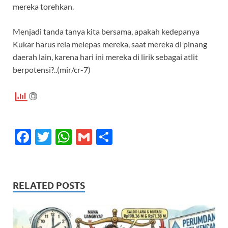
mereka torehkan.
Menjadi tanda tanya kita bersama, apakah kedepanya
Kukar harus rela melepas mereka, saat mereka di pinang
daerah lain, karena hari ini mereka di lirik sebagai atlit
berpotensi?..(mir/cr-7)
F
T
W
G
S
ac
w
h
m
h
e
itt
at
ail
ar
b
er
s
e
RELATED POSTS
o
A
o
p