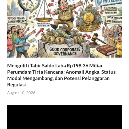
k
p
Menguliti Tabir Saldo Laba Rp198,36 Miliar
Perumdam Tirta Kencana: Anomali Angka, Status
Modal Mengambang, dan Potensi Pelanggaran
Regulasi
August 10, 2026