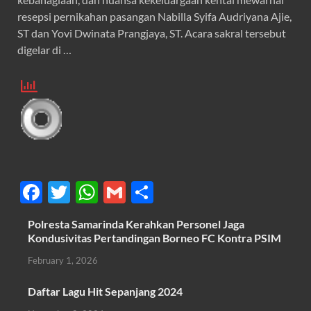
resepsi pernikahan pasangan Nabilla Syifa Audriyana Ajie,
ST dan Yovi Dwinata Prangjaya, ST. Acara sakral tersebut
digelar di …
F
T
W
G
S
ac
w
h
m
h
Polresta Samarinda Kerahkan Personel Jaga
e
itt
at
ail
ar
Kondusivitas Pertandingan Borneo FC Kontra PSIM
b
er
s
e
February 1, 2026
o
A
Daftar Lagu Hit Sepanjang 2024
o
p