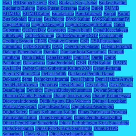
Hadi
BRISuperLeague
BSU
Budaya Kerja Sehat
BudayaKaltim
Budianto Bulang
Buka Puasa Bersama
Bulog
Buloh
BUMD
BUMDes
BUMDKaltim
BundaGilfa
BundaLiterasi
Bupati
Buruh
Bus Sekolah
Busang
BusPelajar
BWS Kaltim
BWSKalimantanIV
Cagar Budaya
Cagub-Cawagub
Cagub-Cawagub Kaltim
Calon
Gubernur
CarFreeDay
Cawapres
Cegah banjir
CegahKecelakaan
CitraNiaga
CoffeeMorning
CoffeeMorningKSOP
Cool storage
Cooling System
CPNS
Creative Corner
CSR
CSRPerusahaan
Curanmor
CyberSecurity
DAD
Daerah perbatasan
Daerah terpencil
Dalang Penembakan
Damkar
Damkar kota Samarinda
Dampak
Tambang
Dana Fiskal
DanaTransfer
Dapil IV
Darlis
Darlis
Pattalongi
Dasawisma
DataPenduduk
DBH
DBNKaltim
DBON
KALTIM
Debat Calon Gubernur Kaltim 2024
Debat Pertama
Pilgub Kaltim 2024
Debat Publik
Deklarasi Pemilu Damai
Dekrasda
demo
DemokrasiInternal
Deni Hakim
Deni Hakim Anwar
DeniHakimAnwar
Deportasi
Desa Batuah
Desa digital
Desa Wisata
DesaDigital
Deviden
DewanBudayaNusantara
DewanSampah
Dharma Wanita Persatuan
Dialog bisnis migas
Dialog Kebudayaan
DiasporaIndonesia
Didik Agung Eko Wahono
Diduga Lecehkan
Profesi Pengecara
DigitalisasiPajak
DigitalisasiPasarSegiri
DigitalSafety
Dinas Kehutanan Kaltim
Dinas Pariwisata Provinsi
Kalimantan Timur
Dinas Pendidikan
Dinas Pendidikan Kaltim
Dinas Pendidikan Samarinda
Dinas Perhubungan Kota Samarinda
Dinas Perikanan
Dinas PUPR Kota Samarinda
Dinas PUPR
Samarinda
Dinas Sosial
DinasKesehatanKaltim