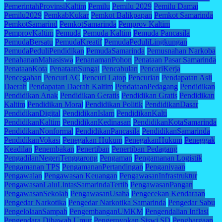
PemerintahProvinsiKaltim
Pemilu
Pemilu 2029
Pemilu Damai
Pemilu2029
PemkabKukar
Pemkot Balikpapan
Pemkot Samarinda
PemkotSamarind
PemkotSamarinda
Pemprov Kaltim
PemprovKaltim
Pemuda
Pemuda Kaltim
Pemuda Pancasila
PemudaBersatu
PemudaKreatif
PemudaPeduliLingkungan
PemudaPeduliPendidikan
PemudaSamarinda
Pemusnahan Narkoba
PenahananMahasiswa
PenanamanPohon
Penataan Pasar Samarinda
PenataanKota
PenataanSungai
Pencabulan
PencariKerja
Pencegahan
Pencuri AC
Pencuri Latop
Pencurian
Pendapatan Asli
Daerah
Pendapatan Daerah Kaltim
PendataanPedagang
Pendidikan
Pendidikan Anak
Pendidikan Geratis
Pendidikan Gratis
Pendidikan
Kaltim
Pendidikan Moral
Pendidikan Politik
PendidikanDasar
PendidikanDigital
PendidikanIslam
PendidikanKalti
PendidikanKaltim
PendidikanKedinasan
PendidikanKotaSamarinda
PendidikanNonformal
PendidikanPancasila
PendidikanSamarinda
PendidikanVokasi
Penegakan Hukum
PenegakanHukum
Peneggak
Keadilan
Penembakan
Penertiban
Penertiban Pedagang
PengadilanNegeriTenggarong
Pengaman
Pengamanan Logistik
Pengamanan TPS
PengamananPertandingan
Penganiyaan
Pengawalan
Pengawasan Keuangan
PengawasanInfrastruktur
PengawasanLaluLintasSamarindaTertib
PengawasanPangan
PengawasanSekolah
PengawasanUsaha
Pengecekan Kendaraan
Pengedar Narkotika
Pengedar Narkotika Samarinda
Pengedar Sabu
PengelolaanSampah
PengembanganUMKM
Pengendalian Inflasi
Pengendara Dibawah Umur
Pengeroyokan Siswi SD
Penghargaan