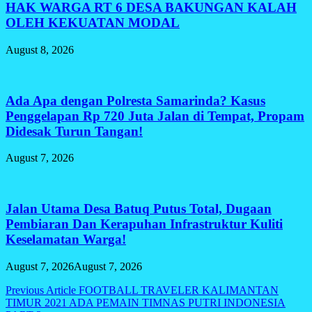
HAK WARGA RT 6 DESA BAKUNGAN KALAH
OLEH KEKUATAN MODAL
August 8, 2026
Ada Apa dengan Polresta Samarinda? Kasus
Penggelapan Rp 720 Juta Jalan di Tempat, Propam
Didesak Turun Tangan!
August 7, 2026
Jalan Utama Desa Batuq Putus Total, Dugaan
Pembiaran Dan Kerapuhan Infrastruktur Kuliti
Keselamatan Warga!
August 7, 2026
August 7, 2026
Post
Previous Article
FOOTBALL TRAVELER KALIMANTAN
TIMUR 2021 ADA PEMAIN TIMNAS PUTRI INDONESIA
navigation