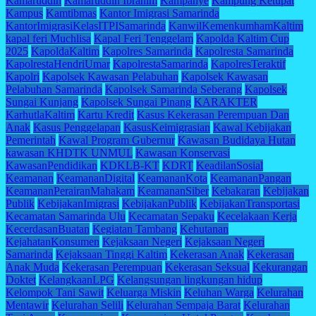
Kamaruddin
Kamaruddin Ibrahim
Kampanye
Kampung Ketupat
Kampus
Kamtibmas
Kantor Imigrasi Samarinda
KantorImigrasiKelasITPISamarinda
KanwilKemenkumhamKaltim
kapal feri Muchlisa
Kapal Feri Tenggelam
Kapolda Kaltim Cup
2025
KapoldaKaltim
Kapolres Samarinda
Kapolresta Samarinda
KapolrestaHendriUmar
KapolrestaSamarinda
KapolresTeraktif
Kapolri
Kapolsek Kawasan Pelabuhan
Kapolsek Kawasan
Pelabuhan Samarinda
Kapolsek Samarinda Seberang
Kapolsek
Sungai Kunjang
Kapolsek Sungai Pinang
KARAKTER
KarhutlaKaltim
Kartu Kredit
Kasus Kekerasan Perempuan Dan
Anak
Kasus Penggelapan
KasusKeimigrasian
Kawal Kebijakan
Pemerintah
Kawal Program Gubernur
Kawasan Budidaya Hutan
kawasan KHDTK UNMUL
Kawasan Konservasi
KawasanPendidikan
KDKLB-KT
KDRT
KeadilanSosial
Keamanan
KeamananDigital
KeamananKota
KeamananPangan
KeamananPerairanMahakam
KeamananSiber
Kebakaran
Kebijakan
Publik
KebijakanImigrasi
KebijakanPublik
KebijakanTransportasi
Kecamatan Samarinda Ulu
Kecamatan Sepaku
Kecelakaan Kerja
KecerdasanBuatan
Kegiatan Tambang
Kehutanan
KejahatanKonsumen
Kejaksaan Negeri
Kejaksaan Negeri
Samarinda
Kejaksaan Tinggi Kaltim
Kekerasan Anak
Kekerasan
Anak Muda
Kekerasan Perempuan
Kekerasan Seksual
Kekurangan
Doktet
KelangkaanLPG
Kelangsungan lingkungan hidup
Kelompok Tani Sawit
Keluarga Miskin
Keluhan Warga
Kelurahan
Mentawir
Kelurahan Selili
Kelurahan Sempaja Barat
Kelurahan