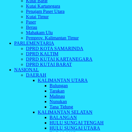
Kutai Barat
Kutai Kartanegara
Penajam Paser Utara
Kutai Timur
Paser
Berau
Mahakam Ulu
Pemprov. Kalimantan Timur
PARLEMENTARIA
DPRD KOTA SAMARINDA
DPRD KALTIM
DPRD KUTAI KARTANEGARA
DPRD KUTAI BARAT
NASIONAL
DAERAH
KALIMANTAN UTARA
Bulungan
Tarakan
Malinau
Nunukan
Tana Tidung
KALIMANTAN SELATAN
BALANGAN
HULU SUNGAI TENGAH
HULU SUNGAI UTARA