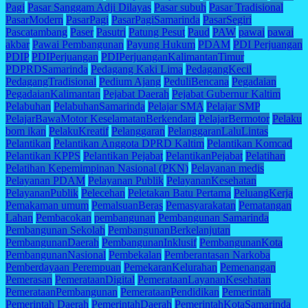
Pagi
Pasar Sanggam Adji Dilayas
Pasar subuh
Pasar Tradisional
PasarModern
PasarPagi
PasarPagiSamarinda
PasarSegiri
Pascatambang
Paser
Pasutri
Patung Pesut
Paud
PAW
pawai
pawai
akbar
Pawai Pembangunan
Payung Hukum
PDAM
PDI Perjuangan
PDIP
PDIPerjuangan
PDIPerjuanganKalimantanTimur
PDPRDSamarinda
Pedagang Kaki Lima
PedagangKecil
PedagangTradisional
Pedium Ajang
PeduliBencana
Pegadaian
PegadaianKalimantan
Pejabat Daerah
Pejabat Gubernur Kaltim
Pelabuhan
PelabuhanSamarinda
Pelajar SMA
Pelajar SMP
PelajarBawaMotor KeselamatanBerkendara
PelajarBermotor
Pelaku
bom ikan
PelakuKreatif
Pelanggaran
PelanggaranLaluLintas
Pelantikan
Pelantikan Anggota DPRD Kaltim
Pelantikan Komcad
Pelantikan KPPS
Pelantikan Pejabat
PelantikanPejabat
Pelatihan
Pelatihan Kepemimpinan Nasional (PKN)
Pelayanan medis
Pelayanan PDAM
Pelayanan Publik
PelayananKesehatan
PelayananPublik
Pelecehan
Peletakan Batu Pertama
PeluangKerja
Pemakaman umum
PemalsuanBeras
Pemasyarakatan
Pematangan
Lahan
Pembacokan
pembangunan
Pembangunan Samarinda
Pembangunan Sekolah
PembangunanBerkelanjutan
PembangunanDaerah
PembangunanInklusif
PembangunanKota
PembangunanNasional
Pembekalan
Pemberantasan Narkoba
Pemberdayaan Perempuan
PemekaranKelurahan
Pemenangan
Pemerasan
PemerataanDigital
PemerataanLayananKesehatan
PemerataanPembangunan
PemerataanPendidikan
Pemerintah
Pemerintah Daerah
PemerintahDaerah
PemerintahKotaSamarinda