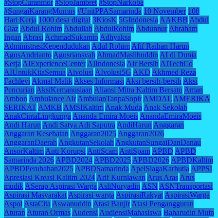
#StopCuranmor
#StopJambret
#StopNarkoba
#SungaiKarangMumus
#UnitPPASamarinda
10 November
100
Hari Kerja
1000 desa digital
3KiosK
5GIndonesia
AAKBB
Abdul
Giaz
Abdul Rohim
Abdullah
AbdulRohim
Abdunnur
Abraham
Ingan
Abrasi
AchmadSukamto
Adhyaksa
AdministrasiKependudukan
Adul Rohim
Afif Raihan Harun
AgusAndrianto
Agusriansyah
AhmadMaslihuddin
AI di Dunia
Kerja
AIExperienceCenter
AIIndonesia
Air Bersih
AITechCo
AIUntukKitaSemua
Aivolusi
AIvolusi5G
AKD
Akhmed Reza
Fachlevi
Akmal Malik
Akses Informasi
Aksi bersih-bersih
Aksi
Pencurian
AksiKemanusiaan
Aliansi Mitra Kaltim Bersatu
Aman
Ambon
Ambulance Air
AmbulanTanpaSopir
AMDAL
AMERIKA
SERIKAT
AMKB
AMSIKaltim
Anak Muda
Anak Sekolah
AnakCintaLingkunga
Ananda Emira Moeis
AnandaEmiraMoeis
Andi Harun
Andi Satya Adi Saputra
AndiHarun
Anggaran
Anggaran Kesehatan
Anggaran2025
Anggaran2026
AnggaranDaerah
AngkutanSekolah
AngkutanSungaiDanDanau
AnsorKaltim
Anti Korupsi
AntiScam
AntiSpam
APBD
APBD
Samarinda 2026
APBD2024
APBD2025
APBD2026
APBDKaltim
APBDPerubahan2025
APBDSamarinda
ApelSiagaKarhutla
APPSI
Apresiasi Kreasi Kaltim 2024
Arif Kurniawan
Arus Aras
Arus
mudik
ASerap Aspirasi Warga
AsliNuryadin
ASN
ASNTransportasi
Aspirasi Masyarakat
Aspirasi warga
AspirasiRakyat
AspirasiWarga
Aspol
AstaCita
Aswanuddin
Atasi Banjir
Atasi Pengangguran
Aturan
Aturan Ormas
Audensi
AudiensiMahasiswa
Baharudin Muin