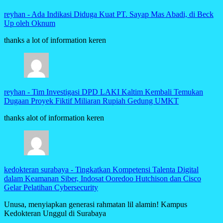
reyhan
-
Ada Indikasi Diduga Kuat PT. Sayap Mas Abadi, di Beck
Up oleh Oknum
thanks a lot of information keren
reyhan
-
Tim Investigasi DPD LAKI Kaltim Kembali Temukan
Dugaan Proyek Fiktif Miliaran Rupiah Gedung UMKT
thanks alot of information keren
kedokteran surabaya
-
Tingkatkan Kompetensi Talenta Digital
dalam Keamanan Siber, Indosat Ooredoo Hutchison dan Cisco
Gelar Pelatihan Cybersecurity
Unusa, menyiapkan generasi rahmatan lil alamin! Kampus
Kedokteran Unggul di Surabaya