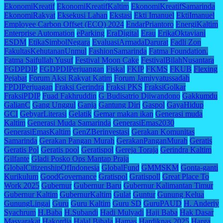
EkonomiKreatif
EkonomiKreatifKaltim
EkonomiKreatifSamarinda
EkonomiRakyat
Eksekusi Lahan
Ekstasi
Ekti Imanuel
EktiImanuel
Employee Carbon Offset (ECO) 2024
EndarPriantoro
EnergiKaltim
Enterprise Automation
eParking
EraDigital
Erau
ErikaOktaviani
ESDM
EtikaSimbolNegara
EvaluasiArmadaDarurat
Fadli Zon
FakultasKehutananUnmul
FashionSamarinda
Fatma Foundation.
Fatma Saifullah Yusuf
Festival Moon Cake
FestivalBilahNusantara
FGDPDIP
FGDPDIPerjuangan
Fiskal
FKIP
FKMS
FKUB
Flexing
Pejabat
Forum Aksi Rakyat Katim
Forum Jamiyyatussadah
FPDIPerjuagan
Fraksi Gerindra
Fraksi PKS
FraksiGolkar
FraksiPDIP
Fuad Fakhruddin
G Budisatrio Djiwandono
Gakkumdu
GalianC
Gang Unggul
Ganja
Gantung Diri
Gaspol
GayaHidup
GCI
GebyarLiterasi
Gelatik
Gemar makan ikan
Generasi muda
Kaltim
Generasi Muda Samarinda
GenerasiEmas2030
GenerasiEmasKaltim
GenZBerinvestasi
Gerakan Komunitas
Samarinda
Gerakan Pangan Murah
GerakanPanganMurah
Geratis
Geratis Pol
Geratis pool
Geratispol
Gereja Toraja
Gerindra Kaltim
Gilfante
Gladi Posko Ops Mantap Praja
GlobalCitizenshipOfIndonesia
GlobalFund
GMMSKM
Gonta-ganti
Kurikulum
GoodGovernance
Gratispol
Gratispoll
Great Place To
Work 2025
Gubernur
Gubernur Baru
Gubernur Kalimantan Timur
Gubernur Kaltim
GubernurKaltim
Gulat
Guntur
Gunung Kelua
GunungLingai
Guru
Guru Kaltim
Guru SD
GuruPAUD
H. Anderiy
Syachrum
H.Baba
H.Subandi
Hadi Mulyadi
Haji Baba
Hak Dasar
Masyarakat
Hakordia
Halal Bihala
Hamas
Hardiknas 2025
Harga