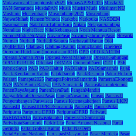
MulawarmanChampionship2025
MunasAPPSI2025
Musda VI
PAN Samarinda
MusdaPAN
Musik
Musisi Muda
Muslimat NU
Muslimin
Musrembang
Musrembang 2025
Musrenbang
NajwaShihab
Nansen Yahuda
Narkoba
Narkotika
NASDEM
Nasionalisme
Natal dan Tahun Baru
Nataru
NelayanSamboja
Netralitas
Night Race
NilaiKebangsaan
Noah Maratua Resort
NomorModusNoMore
NovanPasie
NovanSyahronnyPasie
Novarita
Nu mart
Nurhadi
Nurhadi Saputra
Nurhayati Usman
Ojol
OjolBerlian
Olahraga
OlahragaKaltim
Omnichannel
OnePiece
Ooredoo Hutchison (Indosat atau IOH)
OPD
OPD KALTIM
Operasi Mantap Praja
Operasi Pekat Mahakam
OperasiGabungan
OPINI PUBLIK
Orientasi
ORMAS
OtonomiDaera
OTT
P
P3K
Pabrik Sawit
PAD
PAD Kaltim
PADKaltim
PADSamarinda
Pajak
Pajak Kendaraan Kaltim
PajakDaerah
PajakRestoran
Pakar Hukum
Palaran
Pamapta2025
PamaptaPolrestaSamarinda
PameranEkonomi
PAN
PAN Bantu Rakyat
PAN Samarinda
PancasilaUntukSemua
PanenRayaJagung
PanenRayaPadi
PanganMandiri
PanganMurahOperasiPasar
PanganNusantara
Pansus
Pansus II
Pengembangan Pariwisata
Pansus Ketenagakerjaan
Pansus LKPJ
PansusIII
PansusIIIDPRDSamarinda
PansusIV
PansusPokir
Paripurna
Paripurna DPRD
ParipurnaDPRD
Pariwara
PARIWISATA
Pariwisata lokal
Pariwisata Samarinda
PariwisataSamarinda
Parkir Liar
Partai Amanat Nasional
Partai
Gerindra
Partai Golkar Kaltim
Partai NasDem
PartaiAmanatNasional
PartisipasiMasyarakat
Pasar Merdeka
Pasar