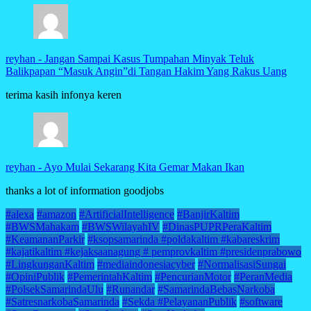
reyhan
-
Jangan Sampai Kasus Tumpahan Minyak Teluk
Balikpapan “Masuk Angin”di Tangan Hakim Yang Rakus Uang
terima kasih infonya keren
reyhan
-
Ayo Mulai Sekarang Kita Gemar Makan Ikan
thanks a lot of information goodjobs
#alexa
#amazon
#ArtificialIntelligence
#BanjirKaltim
#BWSMahakam
#BWSWilayahIV
#DinasPUPRPeraKaltim
#KeamananParkir
#ksopsamarinda #poldakaltim #kabareskrim
#kajatikaltim #kejaksaanagung # pemprovkaltim #presidenprabowo
#LingkunganKaltim
#mediaindonesiacyber
#NormalisasiSungai
#OpiniPublik
#PemerintahKaltim
#PencurianMotor
#PeranMedia
#PolsekSamarindaUlu
#Runandar
#SamarindaBebasNarkoba
#SatresnarkobaSamarinda
#Sekda #PelayananPublik
#software