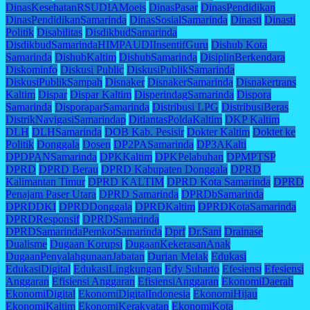
DinasKesehatanRSUDIAMoeis
DinasPasar
DinasPendidikan
DinasPendidikanSamarinda
DinasSosialSamarinda
Dinasti
Dinasti
Politik
Disabilitas
DisdikbudSamarinda
DisdikbudSamarindaHIMPAUDIInsentifGuru
Dishub Kota
Samarinda
DishubKaltim
DishubSamarinda
DisiplinBerkendara
Diskominfo
Diskusi Public
DiskusiPublikSamarinda
DiskusiPublikSampah
Disnaker
DisnakerSamarinda
Disnakertrans
Kaltim
Dispar
Dispar Kaltim
DisperindagSamarinda
Dispora
Samarinda
DisporaparSamarinda
Distribusi LPG
DistribusiBeras
DistrikNavigasiSamarindap
DitlantasPoldaKaltim
DKP Kaltim
DLH
DLHSamarinda
DOB Kab. Pesisir
Dokter Kaltim
Doktet ke
Politik
Donggala
Dosen
DP2PASamarinda
DP3AKalti
DPDPANSamarinda
DPKKaltim
DPKPelabuhan
DPMPTSP
DPRD
DPRD Berau
DPRD Kabupaten Donggala
DPRD
Kalimantan Timur
DPRD KALTIM
DPRD Kota Samarinda
DPRD
Penajam Paser Utara
DPRD Samarinda
DPRDbSamarinda
DPRDDKI
DPRDDonggala
DPRDKaltim
DPRDKotaSamarinda
DPRDResponsif
DPRDSamarinda
DPRDSamarindaPemkotSamarinda
Dprf
Dr.Sani
Drainase
Dualisme
Dugaan Korupsi
DugaanKekerasanAnak
DugaanPenyalahgunaanJabatan
Durian Melak
Edukasi
EdukasiDigital
EdukasiLingkungan
Edy Suharto
Efesiensi
Efesiensi
Anggaran
Efisiensi Anggaran
EfisiensiAnggaran
EkonomiDaerah
EkonomiDigital
EkonomiDigitalIndonesia
EkonomiHijau
EkonomiKaltim
EkonomiKerakyatan
EkonomiKota