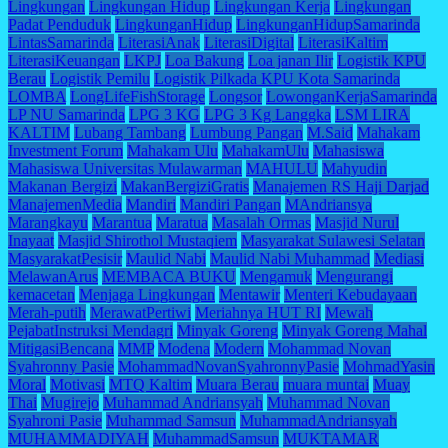
Lingkungan
Lingkungan Hidup
Lingkungan Kerja
Lingkungan
Padat Penduduk
LingkunganHidup
LingkunganHidupSamarinda
LintasSamarinda
LiterasiAnak
LiterasiDigital
LiterasiKaltim
LiterasiKeuangan
LKPJ
Loa Bakung
Loa janan Ilir
Logistik KPU
Berau
Logistik Pemilu
Logistik Pilkada KPU Kota Samarinda
LOMBA
LongLifeFishStorage
Longsor
LowonganKerjaSamarinda
LP NU Samarinda
LPG 3 KG
LPG 3 Kg Langgka
LSM LIRA
KALTIM
Lubang Tambang
Lumbung Pangan
M.Said
Mahakam
Investment Forum
Mahakam Ulu
MahakamUlu
Mahasiswa
Mahasiswa Universitas Mulawarman
MAHULU
Mahyudin
Makanan Bergizi
MakanBergiziGratis
Manajemen RS Haji Darjad
ManajemenMedia
Mandiri
Mandiri Pangan
MAndriansya
Marangkayu
Marantua
Maratua
Masalah Ormas
Masjid Nurul
Inayaat
Masjid Shirothol Mustaqiem
Masyarakat Sulawesi Selatan
MasyarakatPesisir
Maulid Nabi
Maulid Nabi Muhammad
Mediasi
MelawanArus
MEMBACA BUKU
Mengamuk
Mengurangi
kemacetan
Menjaga Lingkungan
Mentawir
Menteri Kebudayaan
Merah-putih
MerawatPertiwi
Meriahnya HUT RI
Mewah
PejabatInstruksi Mendagri
Minyak Goreng
Minyak Goreng Mahal
MitigasiBencana
MMP
Modena
Modern
Mohammad Novan
Syahronny Pasie
MohammadNovanSyahronnyPasie
MohmadYasin
Moral
Motivasi
MTQ Kaltim
Muara Berau
muara muntai
Muay
Thai
Mugirejo
Muhammad Andriansyah
Muhammad Novan
Syahroni Pasie
Muhammad Samsun
MuhammadAndriansyah
MUHAMMADIYAH
MuhammadSamsun
MUKTAMAR