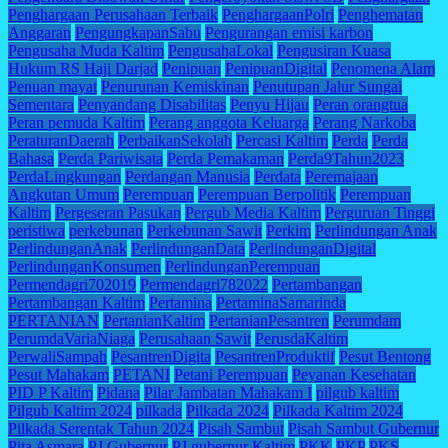
Penghargaan Perusahaan Terbaik
PenghargaanPolri
Penghematan
Anggaran
PengungkapanSabu
Pengurangan emisi karbon
Pengusaha Muda Kaltim
PengusahaLokal
Pengusiran Kuasa
Hukum RS Haji Darjad
Penipuan
PenipuanDigital
Penomena Alam
Penuan mayat
Penurunan Kemiskinan
Penutupan Jalur Sungai
Sementara
Penyandang Disabilitas
Penyu Hijau
Peran orangtua
Peran pemuda Kaltim
Perang anggota Keluarga
Perang Narkoba
PeraturanDaerah
PerbaikanSekolah
Percasi Kaltim
Perda
Perda
Bahasa
Perda Pariwisata
Perda Pemakaman
Perda9Tahun2023
PerdaLingkungan
Perdangan Manusia
Perdata
Peremajaan
Angkutan Umum
Perempuan
Perempuan Berpolitik
Perempuan
Kaltim
Pergeseran Pasukan
Pergub Media Kaltim
Perguruan Tinggi
peristiwa
perkebunan
Perkebunan Sawit
Perkim
Perlindungan Anak
PerlindunganAnak
PerlindunganData
PerlindunganDigital
PerlindunganKonsumen
PerlindunganPerempuan
Permendagri702019
Permendagri782022
Pertambangan
Pertambangan Kaltim
Pertamina
PertaminaSamarinda
PERTANIAN
PertanianKaltim
PertanianPesantren
Perumdam
PerumdaVariaNiaga
Perusahaan Sawit
PerusdaKaltim
PerwaliSampah
PesantrenDigita
PesantrenProduktif
Pesut Bentong
Pesut Mahakam
PETANI
Petani Perempuan
Peyanan Kesehatan
PID P Kaltim
Pidana
Pilar Jambatan Mahakam I
pilgub kaltim
Pilgub Kaltim 2024
pilkada
Pilkada 2024
Pilkada Kaltim 2024
Pilkada Serentak Tahun 2024
Pisah Sambut
Pisah Sambut Gubernur
Pita Asmara
PJ Gubernur
PJ gubernur Kaltim
PKK
PKP
PKS