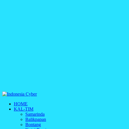
Indonesia Cyber
HOME
Media Cetak, Online & Streaming
KAL-TIM
Samarinda
Balikpapan
Bontang