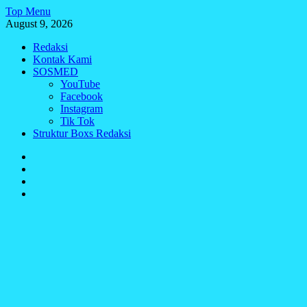
Skip
Top Menu
to
August 9, 2026
content
Redaksi
Kontak Kami
SOSMED
YouTube
Facebook
Instagram
Tik Tok
Struktur Boxs Redaksi
Redaksi
Kontak
Kami
SOSMED
Struktur
Boxs
Redaksi