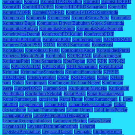
Samarinda
KomisiI
KomisiIDPRDKaltim
KomisiII
KomisiIIDPRD
KomisiIII
KomisiIIIDPRD
KomisiIIIDPRDSamarinda
KomisiIV
KomisiIVDPR
KomisiIVDPRD
KomisiIVDPRDSamarinda
Kompercab
Komperda
Kompetensi
KompolZarmaPutra
Komunitas
Komunitas Bugis
Komunitas Driver Bubuhan Gojek Samarinda
KomunitasBudaya
KomunitasFashion
KomunitasSadarSampah
KonektivitasDaerah
KonfercabPDIKaltim
KonfercabPDIP
KonferdaPDIKaltim
KonferdaPDIP
Konferensi pers
KONFERWIL
Kongres Askot PSSI
KONI
KONI Samarinda
Konservasi
Konsilidasi
Konsolidasi Partai
KonsolidasiKader
KonsolidasiPartai
Koperasi Merah Putih
Kopi lokal
KOPRIPMII
korban longsor
KorlantasPolri
Kota Samarinda
KotaTepian
KPC
KPK
KPK-RI
kpu
KPU KALTIM
KPU Kubar
KPU Samarinda
KreatifLokal
Kriminal
KriminalitasSamarinda
KriminalSamarinda
KRISIS
EKONOMI
KrisisAmbulan
KSOP
KSOPKelasI
Kubar
KUHP
baru
Kukar
Kunjungan
Kunjungan Ke Luar Negeri
Kunjungan
Kerja
KunkerDPRD
Kurban Sapi
Kurikulum Merdeka
Kurikulum
Pendidikan
Kurikulum Sekolah
Kutai Barat
Kutai Karatanegara
Kutai Kartanegara
kutai lama
Kutai Timur
KutaiKartanegara
L
Lagu
hit 2024
Lagu terlaris
Lahan BBE
Lahan Bekas Tambang
Lahan
eks tambang
Lahan Transmigrasi
Lahan Unmul
LaluLintasPelajar
LapanganKerja
LapasPerempuanTenggarong
LaporanKeuanganIndosat
Larangan Flexing
Lawe-Lawe
Layanan110
LayananDaruratSamarinda
Lebaran
LegislasiBerkualitas
LegislasiDaerah
Lempake
LindungiHutan