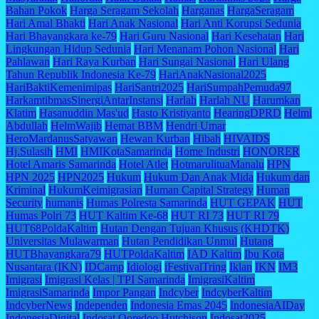
Bahan Pokok
Harga Seragam Sekolah
Harganas
HargaSeragam
Hari Amal Bhakti
Hari Anak Nasional
Hari Anti Korupsi Sedunia
Hari Bhayangkara ke-79
Hari Guru Nasional
Hari Kesehatan
Hari
Lingkungan Hidup Sedunia
Hari Menanam Pohon Nasional
Hari
Pahlawan
Hari Raya Kurban
Hari Sungai Nasional
Hari Ulang
Tahun Republik Indonesia Ke-79
HariAnakNasional2025
HariBaktiKemenimipas
HariSantri2025
HariSumpahPemuda97
HarkamtibmasSinergiAntarInstansi
Harlah
Harlah NU
Harumkan
Klatim
Hasanuddin Mas'ud
Hasto Kristiyanto
HearingDPRD
Helmi
Abdullah
HelmWajib
Hemat BBM
Hendri Umar
HeroMardanusSatyawan
Hewan Kurban
Hibah
HIVAIDS
Hj.Sulasih
HMI
HMIKotaSamarinda
Home Industri
HONORER
Hotel Amaris Samarinda
Hotel Atlet
HotmarulituaManalu
HPN
HPN 2025
HPN2025
Hukum
Hukum Dan Anak Mida
Hukum dan
Kriminal
HukumKeimigrasian
Human Capital Strategy
Human
Security
humanis
Humas Polresta Samarinda
HUT GEPAK
HUT
Humas Polri 73
HUT Kaltim Ke-68
HUT RI 73
HUT RI 79
HUT68PoldaKaltim
Hutan Dengan Tujuan Khusus (KHDTK)
Universitas Mulawarman
Hutan Pendidikan Unmul
Hutang
HUTBhayangkara79
HUTPoldaKaltim
IAD Kaltim
Ibu Kota
Nusantara (IKN)
IDCamp
Idiologi
iFestivalTring
Iklan
IKN
IM3
Imigrasi
Imigrasi Kelas | TPI Samarinda
ImigrasiKaltim
ImigrasiSamarinda
Impor Pangan
Indcyber
IndcyberKaltim
IndcyberNews
Independen
Indonesia Emas 2045
IndonesiaAIDay
IndonesiaDigital
Indosat Ooredoo Hutchison
Indosat2025