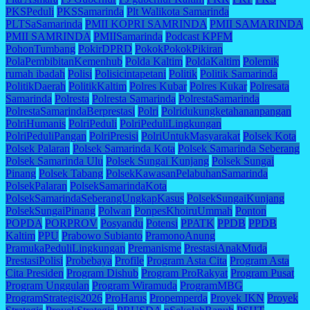
PKSPeduli
PKSSamarinda
Plt Walikota Samarinda
PLTSaSamarinda
PMII KOPRI SAMRINDA
PMII SAMARINDA
PMII SAMRINDA
PMIISamarinda
Podcast KPFM
PohonTumbang
PokirDPRD
PokokPokokPikiran
PolaPembibitanKemenhub
Polda Kaltim
PoldaKaltim
Polemik
rumah ibadah
Polisi
Polisicintapetani
Politik
Politik Samarinda
PolitikDaerah
PolitikKaltim
Polres Kubar
Polres Kukar
Polresata
Samarinda
Polresta
Polresta Samarinda
PolrestaSamarinda
PolrestaSamarindaBerprestasi
Polri
Polridukungketahananpangan
PolriHumanis
PolriPeduli
PolriPeduliLingkungan
PolriPeduliPangan
PolriPresisi
PolriUntukMasyarakat
Polsek Kota
Polsek Palaran
Polsek Samarinda Kota
Polsek Samarinda Seberang
Polsek Samarinda Ulu
Polsek Sungai Kunjang
Polsek Sungai
Pinang
Polsek Tabang
PolsekKawasanPelabuhanSamarinda
PolsekPalaran
PolsekSamarindaKota
PolsekSamarindaSeberangUngkapKasus
PolsekSungaiKunjang
PolsekSungaiPinang
Polwan
PonpesKhoiruUmmah
Ponton
POPDA
PORPROV
Posyandu
Potensi
PPATK
PPDB
PPDB
Kaltim
PPU
Prabowo Subianto
PramonoAnung
PramukaPeduliLingkungan
Premanisme
PrestasiAnakMuda
PrestasiPolisi
Probebaya
Profile
Program Asta Cita
Program Asta
Cita Presiden
Program Dishub
Program ProRakyat
Program Pusat
Program Unggulan
Program Wiramuda
ProgramMBG
ProgramStrategis2026
ProHarus
Propemperda
Proyek IKN
Proyek