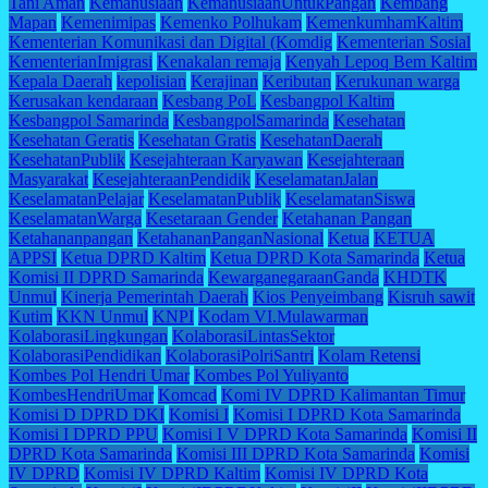
Tani Aman
Kemanusiaan
KemanusiaanUntukPangan
Kembang
Mapan
Kemenimipas
Kemenko Polhukam
KemenkumhamKaltim
Kementerian Komunikasi dan Digital (Komdig
Kementerian Sosial
KementerianImigrasi
Kenakalan remaja
Kenyah Lepoq Bem Kaltim
Kepala Daerah
kepolisian
Kerajinan
Keributan
Kerukunan warga
Kerusakan kendaraan
Kesbang PoL
Kesbangpol Kaltim
Kesbangpol Samarinda
KesbangpolSamarinda
Kesehatan
Kesehatan Geratis
Kesehatan Gratis
KesehatanDaerah
KesehatanPublik
Kesejahteraan Karyawan
Kesejahteraan
Masyarakat
KesejahteraanPendidik
KeselamatanJalan
KeselamatanPelajar
KeselamatanPublik
KeselamatanSiswa
KeselamatanWarga
Kesetaraan Gender
Ketahanan Pangan
Ketahananpangan
KetahananPanganNasional
Ketua
KETUA
APPSI
Ketua DPRD Kaltim
Ketua DPRD Kota Samarinda
Ketua
Komisi II DPRD Samarinda
KewarganegaraanGanda
KHDTK
Unmul
Kinerja Pemerintah Daerah
Kios Penyeimbang
Kisruh sawit
Kutim
KKN Unmul
KNPI
Kodam VI.Mulawarman
KolaborasiLingkungan
KolaborasiLintasSektor
KolaborasiPendidikan
KolaborasiPolriSantri
Kolam Retensi
Kombes Pol Hendri Umar
Kombes Pol Yuliyanto
KombesHendriUmar
Komcad
Komi IV DPRD Kalimantan Timur
Komisi D DPRD DKI
Komisi I
Komisi I DPRD Kota Samarinda
Komisi I DPRD PPU
Komisi I V DPRD Kota Samarinda
Komisi II
DPRD Kota Samarinda
Komisi III DPRD Kota Samarinda
Komisi
IV DPRD
Komisi IV DPRD Kaltim
Komisi IV DPRD Kota