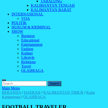
TABALONG
KALIMANTAN TENGAH
KALIMANTAN BARAT
INTERNASIONAL
VOA
POLITIK
HUKUM & KRIMINAL
SHOW
Business
Educational
Entertainment
Fashion
Kuliner
Lifestyle
Religious
Travel
OLAHRAGA
Search
for:
Main Menu
BERANDA
/
DAERAH
/
KALIMANTAN TIMUR
/
Kutai
Kartanegara
/
OLAHRAGA
FOOTBALL TRAVELER