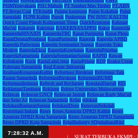
Strategis
ProyekStrategis
PRUSDA
pSekolahRapuh
PSHT
PSIMYogyakarta
PSU Mahulu
PT Sumber Mas Timber
PT.ABN
PT.Berau Coal
PTKitadin
Pulang kampung
Pulau Kakaban
Pulau
Sangalaki
PUPR Kaltim
Pupuk
Puskesmas
PW ISNU KALTIM
Quick Count Pilgub Kalimantan Timur
QuickResponse
Rahmad
Mas'ud
Rakarnis
Rakernas
RAKERNASAPPSI
Rakor
Ranperda
RanperdaHIVAIDS
RanperdaTBC
Rapat Paripurna
Rapat Pleno
RapatDengarPendapat
RapatParipurna
Raperda
Raperda APBD
Raperda Pariwisata
Raperda Sempadan Sungai
Raperda Toko
Modern
RaperdaEkraf
RaperdaKesehatan
RaperdaPrioritas
RaperdaSamarinda
RaperdaSempadanSungai
RAPID
Rawan
Kebakaran
Razia
RaziaLaluLintas
RaziaPelajar
RDP
Reaksi Cepat
Polresata Samarinda
Real Estate Indonesia
RealisasiKeuanganKaltim
Reformasi Birokrasi
Reformasi Tata
Ruang Samarinda
ReformasiBirokrasi
ReformasiBUMD
ReformasiImigrasi
Refresh and Recharger
RegulasiDaerah
REI
ReklamasiTambang
Reklame
Rektor Universitas Mulawarman
Relawan
Relawan GNCP
Relawan Jasirah
Relawan Rudy Mas'ud
dan Seno Aji
Relawan Samarinda
Religi
relokasi
RelokasiBantaranSungai
RelokasiDepo
RenovasiSekolah
Repormasi hukum
Reses
Reses Anggota DPRD Kaltim
Reses
Anggota DPRD Kota Samarinda
Reses Anggota DPRD Samarinda
Reses DPRD Kota Samarinda
RetailIndustry #DigitalisasiRitel
#Teknologi #IoT
Retret
Retribusi
RetribusiParkir
Revisi UU tenaga
kerja
RevitalisasiPasar
Reza Fahlevi
Royal Suite
Royal Suite Hotel
rataan Pendidikan
SURAT TERBUKA FKMPL: JANGAN
|