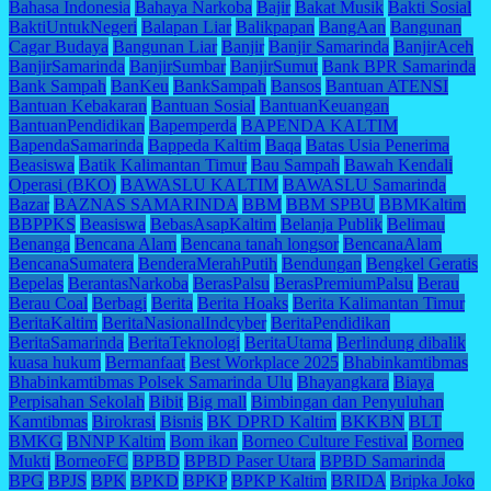
Bahasa Indonesia
Bahaya Narkoba
Bajir
Bakat Musik
Bakti Sosial
BaktiUntukNegeri
Balapan Liar
Balikpapan
BangAan
Bangunan
Cagar Budaya
Bangunan Liar
Banjir
Banjir Samarinda
BanjirAceh
BanjirSamarinda
BanjirSumbar
BanjirSumut
Bank BPR Samarinda
Bank Sampah
BanKeu
BankSampah
Bansos
Bantuan ATENSI
Bantuan Kebakaran
Bantuan Sosial
BantuanKeuangan
BantuanPendidikan
Bapemperda
BAPENDA KALTIM
BapendaSamarinda
Bappeda Kaltim
Baqa
Batas Usia Penerima
Beasiswa
Batik Kalimantan Timur
Bau Sampah
Bawah Kendali
Operasi (BKO)
BAWASLU KALTIM
BAWASLU Samarinda
Bazar
BAZNAS SAMARINDA
BBM
BBM SPBU
BBMKaltim
BBPPKS
Beasiswa
BebasAsapKaltim
Belanja Publik
Belimau
Benanga
Bencana Alam
Bencana tanah longsor
BencanaAlam
BencanaSumatera
BenderaMerahPutih
Bendungan
Bengkel Geratis
Bepelas
BerantasNarkoba
BerasPalsu
BerasPremiumPalsu
Berau
Berau Coal
Berbagi
Berita
Berita Hoaks
Berita Kalimantan Timur
BeritaKaltim
BeritaNasionalIndcyber
BeritaPendidikan
BeritaSamarinda
BeritaTeknologi
BeritaUtama
Berlindung dibalik
kuasa hukum
Bermanfaat
Best Workplace 2025
Bhabinkamtibmas
Bhabinkamtibmas Polsek Samarinda Ulu
Bhayangkara
Biaya
Perpisahan Sekolah
Bibit
Big mall
Bimbingan dan Penyuluhan
Kamtibmas
Birokrasi
Bisnis
BK DPRD Kaltim
BKKBN
BLT
BMKG
BNNP Kaltim
Bom ikan
Borneo Culture Festival
Borneo
Mukti
BorneoFC
BPBD
BPBD Paser Utara
BPBD Samarinda
BPG
BPJS
BPK
BPKD
BPKP
BPKP Kaltim
BRIDA
Bripka Joko