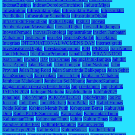
IndosatBusines
IndosatOoredooHutchison
IndustriMigas
infrastruktur
Infrastruktur jalan
Infrastruktur Kaltim
Infrastruktur
Pendidikan
Infrastruktur Samarinda
infrastrukturDigital
InfrastrukturPendidikan
InklusiDigital
Inklusif
Inovasi
Pemberdayaan Masyarakat
InovasiDigital
InovasiLingkungan
InovasiPemuda
InovasiTeknologi
Inprastruktur
Insiden Jambatan
Mahakam I
Insinerator
inspeksi
InspeksiSekolah
Inspektorat
Integritas
INTERNATIONAL WOMENS DAY
Internet gratis
InvestasiEmasDigital
InvestasiSamarinda
IOH
IPERDA
Iran Noor -
Hadi Mulyadi
IrjenEndarPriantoro
IsmailLatisi
ISRAN NOOR
Isran-Hadi
Iswandi
IUP
Izin Ormas
JagungUntukBangsa
Jahidin
Jaksa Agung
Jalan Batuah
Jalan Longsor
Jalan Nasional
Jalan
Provinsi
Jalan Ring Road
Jalan Samarinda Balikpapan
Jalan Sehat
JalanSuriansyah
Jam malam
Jama'ah haji
Jambatan Mahakam
Jambatan Mahakam I
Jambatan Sei Nibung
JamboreKarhutla
Jangan mudah percaya berita hoaks
Janji pertamina
Janji Politik
JARAN 2024
Jaringan Narkoba
JayaMualimin
JobFair2025
JohaFajal
Joko Wiratno
JOKOWIDODO
JokoWiratno
Jos Pol
Josspoll
Judi Togel
JumatBerbagi
Juru Parkir
K3
Kabid Humas
Polda Kaltim
Kabinet Merah Putih
Kabupaten Berau
Kabur Aja
Dulu
Kadis PUPR Samarinda
Kalimantan
Kalimantan Timur
KalimantanTimu
KalimantanTimur
kaltim
Kaltim Emas
Kaltim
Paradise of the East
KaltimBerkarakter
KaltimCerdas
KaltimExpo2025
KaltimSehat
KaltimSukses
KaltimTerkini