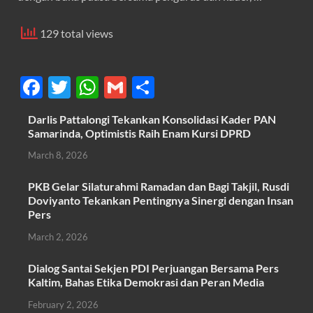
129 total views
F
T
W
G
S
ac
w
h
m
h
Darlis Pattalongi Tekankan Konsolidasi Kader PAN
e
itt
at
ail
ar
Samarinda, Optimistis Raih Enam Kursi DPRD
b
er
s
e
March 8, 2026
o
A
PKB Gelar Silaturahmi Ramadan dan Bagi Takjil, Rusdi
o
p
Doviyanto Tekankan Pentingnya Sinergi dengan Insan
k
p
Pers
March 2, 2026
Dialog Santai Sekjen PDI Perjuangan Bersama Pers
Kaltim, Bahas Etika Demokrasi dan Peran Media
February 2, 2026