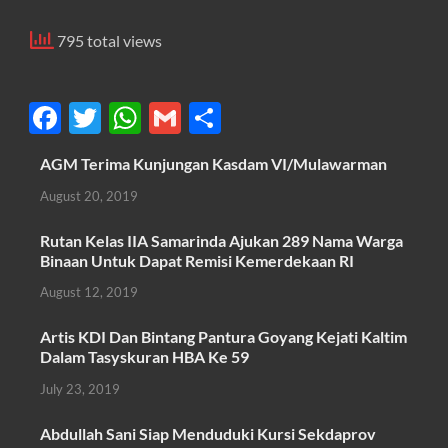
795 total views
F
T
W
G
S
ac
w
h
m
h
AGM Terima Kunjungan Kasdam VI/Mulawarman
e
itt
at
ail
ar
August 20, 2019
b
er
s
e
o
A
Rutan Kelas IIA Samarinda Ajukan 289 Nama Warga
Binaan Untuk Dapat Remisi Kemerdekaan RI
o
p
August 12, 2019
k
p
Artis KDI Dan Bintang Pantura Goyang Kejati Kaltim
Dalam Tasyskuran HBA Ke 59
July 23, 2019
Abdullah Sani Siap Menduduki Kursi Sekdaprov