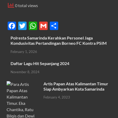
0 total views
F
T
W
G
S
ac
w
h
m
h
Polresta Samarinda Kerahkan Personel Jaga
e
itt
at
ail
ar
Kondusivitas Pertandingan Borneo FC Kontra PSIM
b
er
s
e
February 1, 2026
o
A
Daftar Lagu Hit Sepanjang 2024
o
p
November 8, 2024
k
p
Artis Papan Atas Kalimantan Timur
Siap Ambyarkan Kota Samarinda
February 4, 2023