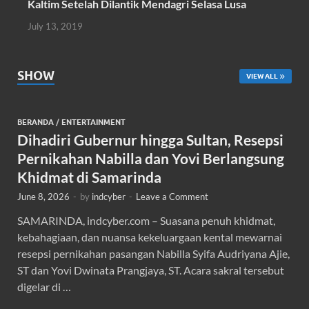
Kaltim Setelah Dilantik Mendagri Selasa Lusa
July 13, 2019
SHOW
VIEW ALL
BERANDA
/
ENTERTAINMENT
Dihadiri Gubernur hingga Sultan, Resepsi
Pernikahan Nabilla dan Yovi Berlangsung
Khidmat di Samarinda
June 8, 2026
-
by
indcyber
-
Leave a Comment
SAMARINDA, indcyber.com – Suasana penuh khidmat,
kebahagiaan, dan nuansa kekeluargaan kental mewarnai
resepsi pernikahan pasangan Nabilla Syifa Audriyana Ajie,
ST dan Yovi Dwinata Prangjaya, ST. Acara sakral tersebut
digelar di …