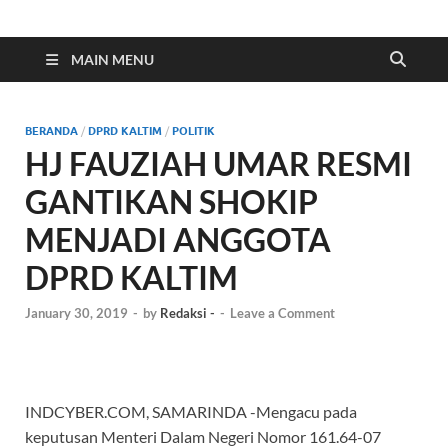
Indonesia Cyber
Media Cetak, Online & Streaming
MAIN MENU
BERANDA
/
DPRD KALTIM
/
POLITIK
HJ FAUZIAH UMAR RESMI
GANTIKAN SHOKIP
MENJADI ANGGOTA
DPRD KALTIM
January 30, 2019
-
by
Redaksi -
-
Leave a Comment
INDCYBER.COM, SAMARINDA -Mengacu pada
keputusan Menteri Dalam Negeri Nomor 161.64-07