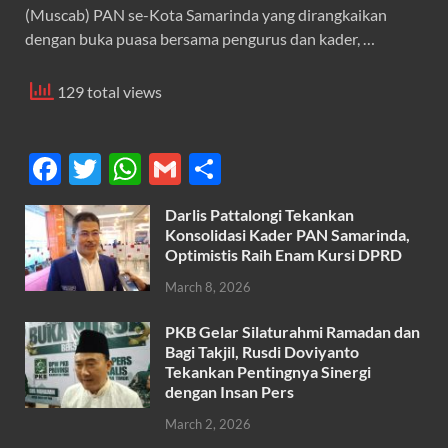
(Muscab) PAN se-Kota Samarinda yang dirangkaikan
dengan buka puasa bersama pengurus dan kader, …
129 total views
F
T
W
G
S
ac
w
h
m
h
Darlis Pattalongi Tekankan
e
itt
at
ail
ar
Konsolidasi Kader PAN Samarinda,
b
er
s
Optimistis Raih Enam Kursi DPRD
e
o
A
March 8, 2026
o
p
PKB Gelar Silaturahmi Ramadan dan
k
p
Bagi Takjil, Rusdi Doviyanto
Tekankan Pentingnya Sinergi
dengan Insan Pers
March 2, 2026