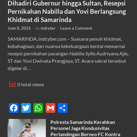
Dihadiri Gubernur hingga Sultan, Resepsi
Pernikahan Nabilla dan Yovi Berlangsung
Khidmat di Samarinda
June 8, 2026
-
by
indcyber
-
Leave a Comment
SAMARINDA, indcyber.com – Suasana penuh khidmat,
kebahagiaan, dan nuansa kekeluargaan kental mewarnai
resepsi pernikahan pasangan Nabilla Syifa Audriyana Ajie,
ST dan Yovi Dwinata Prangjaya, ST. Acara sakral tersebut
digelar di …
0 total views
F
T
W
G
S
ac
w
h
m
h
Polresta Samarinda Kerahkan
e
itt
at
ail
ar
Personel Jaga Kondusivitas
Pertandingan Borneo FC Kontra