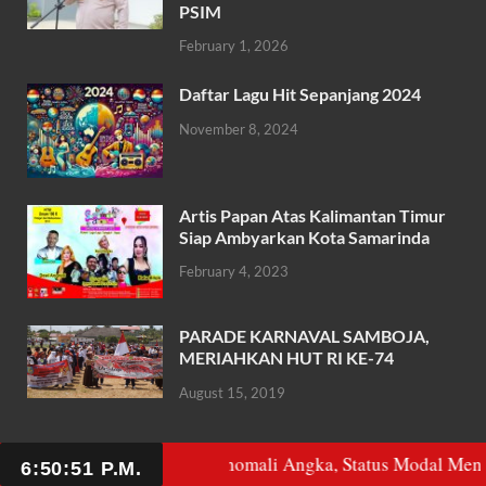
b
er
s
e
PSIM
o
A
February 1, 2026
o
p
k
p
Daftar Lagu Hit Sepanjang 2024
November 8, 2024
Artis Papan Atas Kalimantan Timur
Siap Ambyarkan Kota Samarinda
February 4, 2023
PARADE KARNAVAL SAMBOJA,
MERIAHKAN HUT RI KE-74
August 15, 2019
ta Kencana: Anomali Angka, Status Modal Mengambang, dan Pot
Produksi @ 2025 PT. MEDIA INDONESIA CYBER