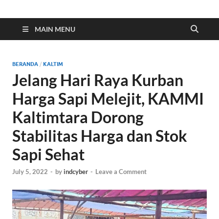
Indonesia Cyber
Media Cetak, Online & Streaming
MAIN MENU
BERANDA
/
KALTIM
Jelang Hari Raya Kurban
Harga Sapi Melejit, KAMMI
Kaltimtara Dorong
Stabilitas Harga dan Stok
Sapi Sehat
July 5, 2022
-
by
indcyber
-
Leave a Comment