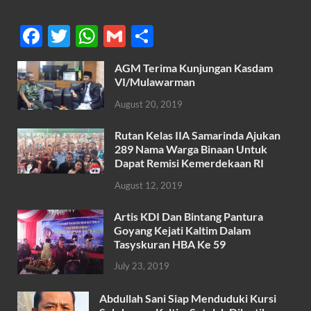
F
T
W
G
S
ac
w
h
m
h
AGM Terima Kunjungan Kasdam
e
itt
at
ail
ar
VI/Mulawarman
b
er
s
e
August 20, 2019
o
A
Rutan Kelas IIA Samarinda Ajukan
o
p
289 Nama Warga Binaan Untuk
k
p
Dapat Remisi Kemerdekaan RI
August 12, 2019
Artis KDI Dan Bintang Pantura
Goyang Kejati Kaltim Dalam
Tasyskuran HBA Ke 59
July 23, 2019
Abdullah Sani Siap Menduduki Kursi