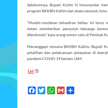
Sebelumnya, Bupati Kutim H Ismunandar me
program BKKBN Kaltim dan skala nasional. Ismu
“Mudah-mudahan kehadiran beliau ini terus 
dalam memberikan penyuluh keluarga beren
Warahmah,” kata orang nomor satu di Pemkab Ku
Menanggapi rencana BKKBN Kaltim, Bupati K
pelatihan dan pelaksanaan pelayanan di daerah
pandemi COVID-19 berlalu. (AM
F
T
W
G
S
ac
w
h
m
h
e
itt
at
ail
ar