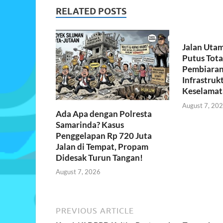
b
er
s
e
RELATED POSTS
o
A
o
p
Jalan Uta
k
p
Putus Tota
Pembiaran
Infrastrukt
Keselamat
August 7, 20
Ada Apa dengan Polresta
Samarinda? Kasus
Penggelapan Rp 720 Juta
Jalan di Tempat, Propam
Didesak Turun Tangan!
August 7, 2026
PREVIOUS ARTICLE