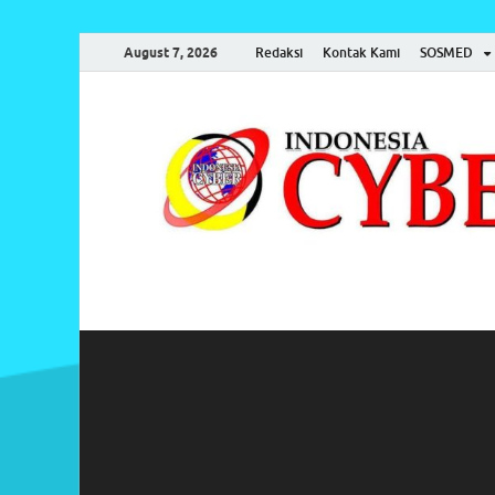
August 7, 2026
Redaksi
Kontak Kami
SOSMED
Indonesia Cyber
Media Cetak, Online & Streaming