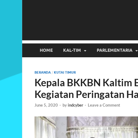
HOME
KAL-TIM
PARLEMENTARIA
BERANDA
/
KUTAI TIMUR
Kepala BKKBN Kaltim B
Kegiatan Peringatan H
June 5, 2020
-
by
indcyber
-
Leave a Comment