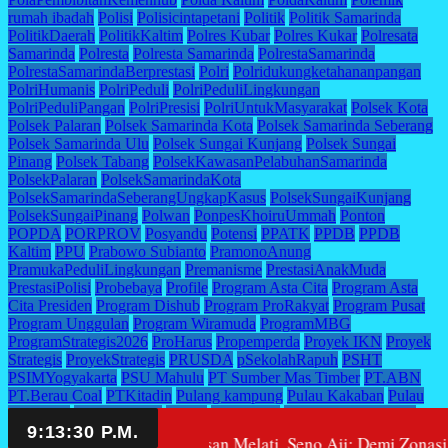
rumah ibadah
Polisi
Polisicintapetani
Politik
Politik Samarinda
PolitikDaerah
PolitikKaltim
Polres Kubar
Polres Kukar
Polresata
Samarinda
Polresta
Polresta Samarinda
PolrestaSamarinda
PolrestaSamarindaBerprestasi
Polri
Polridukungketahananpangan
PolriHumanis
PolriPeduli
PolriPeduliLingkungan
PolriPeduliPangan
PolriPresisi
PolriUntukMasyarakat
Polsek Kota
Polsek Palaran
Polsek Samarinda Kota
Polsek Samarinda Seberang
Polsek Samarinda Ulu
Polsek Sungai Kunjang
Polsek Sungai
Pinang
Polsek Tabang
PolsekKawasanPelabuhanSamarinda
PolsekPalaran
PolsekSamarindaKota
PolsekSamarindaSeberangUngkapKasus
PolsekSungaiKunjang
PolsekSungaiPinang
Polwan
PonpesKhoiruUmmah
Ponton
POPDA
PORPROV
Posyandu
Potensi
PPATK
PPDB
PPDB
Kaltim
PPU
Prabowo Subianto
PramonoAnung
PramukaPeduliLingkungan
Premanisme
PrestasiAnakMuda
PrestasiPolisi
Probebaya
Profile
Program Asta Cita
Program Asta
Cita Presiden
Program Dishub
Program ProRakyat
Program Pusat
Program Unggulan
Program Wiramuda
ProgramMBG
ProgramStrategis2026
ProHarus
Propemperda
Proyek IKN
Proyek
Strategis
ProyekStrategis
PRUSDA
pSekolahRapuh
PSHT
PSIMYogyakarta
PSU Mahulu
PT Sumber Mas Timber
PT.ABN
PT.Berau Coal
PTKitadin
Pulang kampung
Pulau Kakaban
Pulau
Sangalaki
PUPR Kaltim
Pupuk
Puskesmas
PW ISNU KALTIM
Quick Count Pilgub Kalimantan Timur
QuickResponse
Rahmad
 SMA 10 dari Yayasan Melati, Seno Aji: Demi Zonasi dan Peme