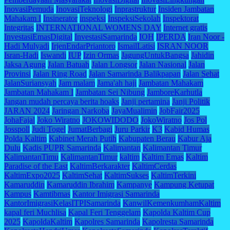
InovasiPemuda
InovasiTeknologi
Inprastruktur
Insiden Jambatan
Mahakam I
Insinerator
inspeksi
InspeksiSekolah
Inspektorat
Integritas
INTERNATIONAL WOMENS DAY
Internet gratis
InvestasiEmasDigital
InvestasiSamarinda
IOH
IPERDA
Iran Noor -
Hadi Mulyadi
IrjenEndarPriantoro
IsmailLatisi
ISRAN NOOR
Isran-Hadi
Iswandi
IUP
Izin Ormas
JagungUntukBangsa
Jahidin
Jaksa Agung
Jalan Batuah
Jalan Longsor
Jalan Nasional
Jalan
Provinsi
Jalan Ring Road
Jalan Samarinda Balikpapan
Jalan Sehat
JalanSuriansyah
Jam malam
Jama'ah haji
Jambatan Mahakam
Jambatan Mahakam I
Jambatan Sei Nibung
JamboreKarhutla
Jangan mudah percaya berita hoaks
Janji pertamina
Janji Politik
JARAN 2024
Jaringan Narkoba
JayaMualimin
JobFair2025
JohaFajal
Joko Wiratno
JOKOWIDODO
JokoWiratno
Jos Pol
Josspoll
Judi Togel
JumatBerbagi
Juru Parkir
K3
Kabid Humas
Polda Kaltim
Kabinet Merah Putih
Kabupaten Berau
Kabur Aja
Dulu
Kadis PUPR Samarinda
Kalimantan
Kalimantan Timur
KalimantanTimu
KalimantanTimur
kaltim
Kaltim Emas
Kaltim
Paradise of the East
KaltimBerkarakter
KaltimCerdas
KaltimExpo2025
KaltimSehat
KaltimSukses
KaltimTerkini
Kamaruddin
Kamaruddin Ibrahim
Kampanye
Kampung Ketupat
Kampus
Kamtibmas
Kantor Imigrasi Samarinda
KantorImigrasiKelasITPISamarinda
KanwilKemenkumhamKaltim
kapal feri Muchlisa
Kapal Feri Tenggelam
Kapolda Kaltim Cup
2025
KapoldaKaltim
Kapolres Samarinda
Kapolresta Samarinda