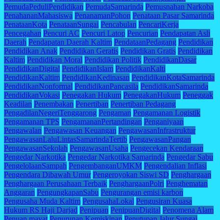
PemudaPeduliPendidikan
PemudaSamarinda
Pemusnahan Narkoba
PenahananMahasiswa
PenanamanPohon
Penataan Pasar Samarinda
PenataanKota
PenataanSungai
Pencabulan
PencariKerja
Pencegahan
Pencuri AC
Pencuri Latop
Pencurian
Pendapatan Asli
Daerah
Pendapatan Daerah Kaltim
PendataanPedagang
Pendidikan
Pendidikan Anak
Pendidikan Geratis
Pendidikan Gratis
Pendidikan
Kaltim
Pendidikan Moral
Pendidikan Politik
PendidikanDasar
PendidikanDigital
PendidikanIslam
PendidikanKalti
PendidikanKaltim
PendidikanKedinasan
PendidikanKotaSamarinda
PendidikanNonformal
PendidikanPancasila
PendidikanSamarinda
PendidikanVokasi
Penegakan Hukum
PenegakanHukum
Peneggak
Keadilan
Penembakan
Penertiban
Penertiban Pedagang
PengadilanNegeriTenggarong
Pengaman
Pengamanan Logistik
Pengamanan TPS
PengamananPertandingan
Penganiyaan
Pengawalan
Pengawasan Keuangan
PengawasanInfrastruktur
PengawasanLaluLintasSamarindaTertib
PengawasanPangan
PengawasanSekolah
PengawasanUsaha
Pengecekan Kendaraan
Pengedar Narkotika
Pengedar Narkotika Samarinda
Pengedar Sabu
PengelolaanSampah
PengembanganUMKM
Pengendalian Inflasi
Pengendara Dibawah Umur
Pengeroyokan Siswi SD
Penghargaan
Penghargaan Perusahaan Terbaik
PenghargaanPolri
Penghematan
Anggaran
PengungkapanSabu
Pengurangan emisi karbon
Pengusaha Muda Kaltim
PengusahaLokal
Pengusiran Kuasa
Hukum RS Haji Darjad
Penipuan
PenipuanDigital
Penomena Alam
Penuan mayat
Penurunan Kemiskinan
Penutupan Jalur Sungai