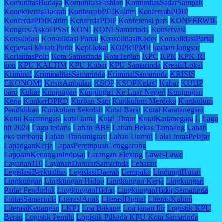
KomunitasBudaya
KomunitasFashion
KomunitasSadarSampah
KonektivitasDaerah
KonfercabPDIKaltim
KonfercabPDIP
KonferdaPDIKaltim
KonferdaPDIP
Konferensi pers
KONFERWIL
Kongres Askot PSSI
KONI
KONI Samarinda
Konservasi
Konsilidasi
Konsolidasi Partai
KonsolidasiKader
KonsolidasiPartai
Koperasi Merah Putih
Kopi lokal
KOPRIPMII
korban longsor
KorlantasPolri
Kota Samarinda
KotaTepian
KPC
KPK
KPK-RI
kpu
KPU KALTIM
KPU Kubar
KPU Samarinda
KreatifLokal
Kriminal
KriminalitasSamarinda
KriminalSamarinda
KRISIS
EKONOMI
KrisisAmbulan
KSOP
KSOPKelasI
Kubar
KUHP
baru
Kukar
Kunjungan
Kunjungan Ke Luar Negeri
Kunjungan
Kerja
KunkerDPRD
Kurban Sapi
Kurikulum Merdeka
Kurikulum
Pendidikan
Kurikulum Sekolah
Kutai Barat
Kutai Karatanegara
Kutai Kartanegara
kutai lama
Kutai Timur
KutaiKartanegara
L
Lagu
hit 2024
Lagu terlaris
Lahan BBE
Lahan Bekas Tambang
Lahan
eks tambang
Lahan Transmigrasi
Lahan Unmul
LaluLintasPelajar
LapanganKerja
LapasPerempuanTenggarong
LaporanKeuanganIndosat
Larangan Flexing
Lawe-Lawe
Layanan110
LayananDaruratSamarinda
Lebaran
LegislasiBerkualitas
LegislasiDaerah
Lempake
LindungiHutan
Lingkungan
Lingkungan Hidup
Lingkungan Kerja
Lingkungan
Padat Penduduk
LingkunganHidup
LingkunganHidupSamarinda
LintasSamarinda
LiterasiAnak
LiterasiDigital
LiterasiKaltim
LiterasiKeuangan
LKPJ
Loa Bakung
Loa janan Ilir
Logistik KPU
Berau
Logistik Pemilu
Logistik Pilkada KPU Kota Samarinda