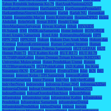
Tahun Republik Indonesia Ke-79
HariAnakNasional2025
HariBaktiKemenimipas
HariSantri2025
HariSumpahPemuda97
HarkamtibmasSinergiAntarInstansi
Harlah
Harlah NU
Harumkan
Klatim
Hasanuddin Mas'ud
Hasto Kristiyanto
HearingDPRD
Helmi
Abdullah
HelmWajib
Hemat BBM
Hendri Umar
HeroMardanusSatyawan
Hewan Kurban
Hibah
HIVAIDS
Hj.Sulasih
HMI
HMIKotaSamarinda
Home Industri
HONORER
Hotel Amaris Samarinda
Hotel Atlet
HotmarulituaManalu
HPN
HPN 2025
HPN2025
Hukum
Hukum Dan Anak Mida
Hukum dan
Kriminal
HukumKeimigrasian
Human Capital Strategy
Human
Security
humanis
Humas Polresta Samarinda
HUT GEPAK
HUT
Humas Polri 73
HUT Kaltim Ke-68
HUT RI 73
HUT RI 79
HUT68PoldaKaltim
Hutan Dengan Tujuan Khusus (KHDTK)
Universitas Mulawarman
Hutan Pendidikan Unmul
Hutang
HUTBhayangkara79
HUTPoldaKaltim
IAD Kaltim
Ibu Kota
Nusantara (IKN)
IDCamp
Idiologi
iFestivalTring
Iklan
IKN
IM3
Imigrasi
Imigrasi Kelas | TPI Samarinda
ImigrasiKaltim
ImigrasiSamarinda
Impor Pangan
Indcyber
IndcyberKaltim
IndcyberNews
Independen
Indonesia Emas 2045
IndonesiaAIDay
IndonesiaDigital
Indosat Ooredoo Hutchison
Indosat2025
IndosatBusines
IndosatOoredooHutchison
IndustriMigas
infrastruktur
Infrastruktur jalan
Infrastruktur Kaltim
Infrastruktur
Pendidikan
Infrastruktur Samarinda
infrastrukturDigital
InfrastrukturPendidikan
InklusiDigital
Inklusif
Inovasi
Pemberdayaan Masyarakat
InovasiDigital
InovasiLingkungan