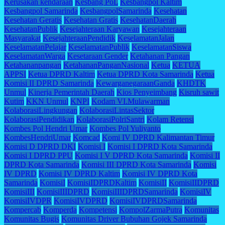
Kerusakan kendaraan
Kesbang PoL
Kesbangpol Kaltim
Kesbangpol Samarinda
KesbangpolSamarinda
Kesehatan
Kesehatan Geratis
Kesehatan Gratis
KesehatanDaerah
KesehatanPublik
Kesejahteraan Karyawan
Kesejahteraan
Masyarakat
KesejahteraanPendidik
KeselamatanJalan
KeselamatanPelajar
KeselamatanPublik
KeselamatanSiswa
KeselamatanWarga
Kesetaraan Gender
Ketahanan Pangan
Ketahananpangan
KetahananPanganNasional
Ketua
KETUA
APPSI
Ketua DPRD Kaltim
Ketua DPRD Kota Samarinda
Ketua
Komisi II DPRD Samarinda
KewarganegaraanGanda
KHDTK
Unmul
Kinerja Pemerintah Daerah
Kios Penyeimbang
Kisruh sawit
Kutim
KKN Unmul
KNPI
Kodam VI.Mulawarman
KolaborasiLingkungan
KolaborasiLintasSektor
KolaborasiPendidikan
KolaborasiPolriSantri
Kolam Retensi
Kombes Pol Hendri Umar
Kombes Pol Yuliyanto
KombesHendriUmar
Komcad
Komi IV DPRD Kalimantan Timur
Komisi D DPRD DKI
Komisi I
Komisi I DPRD Kota Samarinda
Komisi I DPRD PPU
Komisi I V DPRD Kota Samarinda
Komisi II
DPRD Kota Samarinda
Komisi III DPRD Kota Samarinda
Komisi
IV DPRD
Komisi IV DPRD Kaltim
Komisi IV DPRD Kota
Samarinda
KomisiI
KomisiIDPRDKaltim
KomisiII
KomisiIIDPRD
KomisiIII
KomisiIIIDPRD
KomisiIIIDPRDSamarinda
KomisiIV
KomisiIVDPR
KomisiIVDPRD
KomisiIVDPRDSamarinda
Kompercab
Komperda
Kompetensi
KompolZarmaPutra
Komunitas
Komunitas Bugis
Komunitas Driver Bubuhan Gojek Samarinda