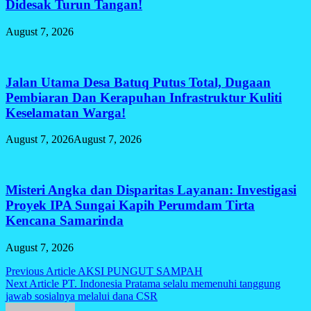
Didesak Turun Tangan!
August 7, 2026
Jalan Utama Desa Batuq Putus Total, Dugaan
Pembiaran Dan Kerapuhan Infrastruktur Kuliti
Keselamatan Warga!
August 7, 2026
August 7, 2026
Misteri Angka dan Disparitas Layanan: Investigasi
Proyek IPA Sungai Kapih Perumdam Tirta
Kencana Samarinda
August 7, 2026
Post
Previous Article
AKSI PUNGUT SAMPAH
Next Article
PT. Indonesia Pratama selalu memenuhi tanggung
navigation
jawab sosialnya melalui dana CSR