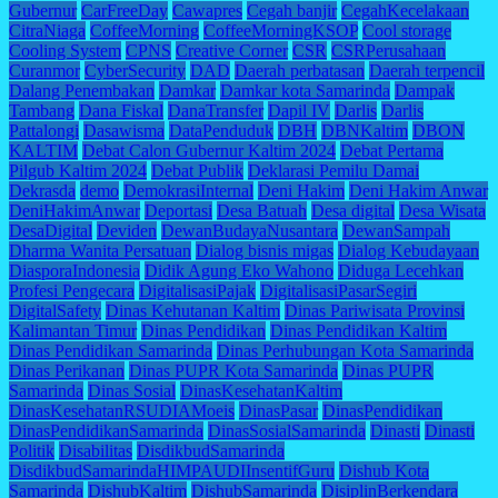
Gubernur
CarFreeDay
Cawapres
Cegah banjir
CegahKecelakaan
CitraNiaga
CoffeeMorning
CoffeeMorningKSOP
Cool storage
Cooling System
CPNS
Creative Corner
CSR
CSRPerusahaan
Curanmor
CyberSecurity
DAD
Daerah perbatasan
Daerah terpencil
Dalang Penembakan
Damkar
Damkar kota Samarinda
Dampak
Tambang
Dana Fiskal
DanaTransfer
Dapil IV
Darlis
Darlis
Pattalongi
Dasawisma
DataPenduduk
DBH
DBNKaltim
DBON
KALTIM
Debat Calon Gubernur Kaltim 2024
Debat Pertama
Pilgub Kaltim 2024
Debat Publik
Deklarasi Pemilu Damai
Dekrasda
demo
DemokrasiInternal
Deni Hakim
Deni Hakim Anwar
DeniHakimAnwar
Deportasi
Desa Batuah
Desa digital
Desa Wisata
DesaDigital
Deviden
DewanBudayaNusantara
DewanSampah
Dharma Wanita Persatuan
Dialog bisnis migas
Dialog Kebudayaan
DiasporaIndonesia
Didik Agung Eko Wahono
Diduga Lecehkan
Profesi Pengecara
DigitalisasiPajak
DigitalisasiPasarSegiri
DigitalSafety
Dinas Kehutanan Kaltim
Dinas Pariwisata Provinsi
Kalimantan Timur
Dinas Pendidikan
Dinas Pendidikan Kaltim
Dinas Pendidikan Samarinda
Dinas Perhubungan Kota Samarinda
Dinas Perikanan
Dinas PUPR Kota Samarinda
Dinas PUPR
Samarinda
Dinas Sosial
DinasKesehatanKaltim
DinasKesehatanRSUDIAMoeis
DinasPasar
DinasPendidikan
DinasPendidikanSamarinda
DinasSosialSamarinda
Dinasti
Dinasti
Politik
Disabilitas
DisdikbudSamarinda
DisdikbudSamarindaHIMPAUDIInsentifGuru
Dishub Kota
Samarinda
DishubKaltim
DishubSamarinda
DisiplinBerkendara