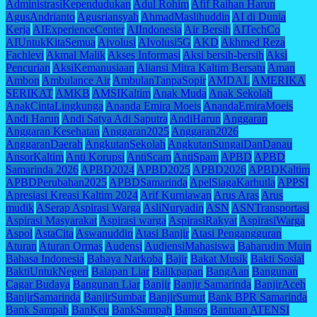
AdministrasiKependudukan
Adul Rohim
Afif Raihan Harun
AgusAndrianto
Agusriansyah
AhmadMaslihuddin
AI di Dunia
Kerja
AIExperienceCenter
AIIndonesia
Air Bersih
AITechCo
AIUntukKitaSemua
Aivolusi
AIvolusi5G
AKD
Akhmed Reza
Fachlevi
Akmal Malik
Akses Informasi
Aksi bersih-bersih
Aksi
Pencurian
AksiKemanusiaan
Aliansi Mitra Kaltim Bersatu
Aman
Ambon
Ambulance Air
AmbulanTanpaSopir
AMDAL
AMERIKA
SERIKAT
AMKB
AMSIKaltim
Anak Muda
Anak Sekolah
AnakCintaLingkunga
Ananda Emira Moeis
AnandaEmiraMoeis
Andi Harun
Andi Satya Adi Saputra
AndiHarun
Anggaran
Anggaran Kesehatan
Anggaran2025
Anggaran2026
AnggaranDaerah
AngkutanSekolah
AngkutanSungaiDanDanau
AnsorKaltim
Anti Korupsi
AntiScam
AntiSpam
APBD
APBD
Samarinda 2026
APBD2024
APBD2025
APBD2026
APBDKaltim
APBDPerubahan2025
APBDSamarinda
ApelSiagaKarhutla
APPSI
Apresiasi Kreasi Kaltim 2024
Arif Kurniawan
Arus Aras
Arus
mudik
ASerap Aspirasi Warga
AsliNuryadin
ASN
ASNTransportasi
Aspirasi Masyarakat
Aspirasi warga
AspirasiRakyat
AspirasiWarga
Aspol
AstaCita
Aswanuddin
Atasi Banjir
Atasi Pengangguran
Aturan
Aturan Ormas
Audensi
AudiensiMahasiswa
Baharudin Muin
Bahasa Indonesia
Bahaya Narkoba
Bajir
Bakat Musik
Bakti Sosial
BaktiUntukNegeri
Balapan Liar
Balikpapan
BangAan
Bangunan
Cagar Budaya
Bangunan Liar
Banjir
Banjir Samarinda
BanjirAceh
BanjirSamarinda
BanjirSumbar
BanjirSumut
Bank BPR Samarinda
Bank Sampah
BanKeu
BankSampah
Bansos
Bantuan ATENSI