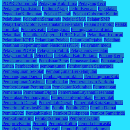
PDPRDSamarinda
Pedagang Kaki Lima
PedagangKecil
PedagangTradisional
Pedium Ajang
PeduliBencana
Pegadaian
PegadaianKalimantan
Pejabat Daerah
Pejabat Gubernur Kaltim
Pelabuhan
PelabuhanSamarinda
Pelajar SMA
Pelajar SMP
PelajarBawaMotor KeselamatanBerkendara
PelajarBermotor
Pelaku
bom ikan
PelakuKreatif
Pelanggaran
PelanggaranLaluLintas
Pelantikan
Pelantikan Anggota DPRD Kaltim
Pelantikan Komcad
Pelantikan KPPS
Pelantikan Pejabat
PelantikanPejabat
Pelatihan
Pelatihan Kepemimpinan Nasional (PKN)
Pelayanan medis
Pelayanan PDAM
Pelayanan Publik
PelayananKesehatan
PelayananPublik
Pelecehan
Peletakan Batu Pertama
PeluangKerja
Pemakaman umum
PemalsuanBeras
Pemasyarakatan
Pematangan
Lahan
Pembacokan
pembangunan
Pembangunan Samarinda
Pembangunan Sekolah
PembangunanBerkelanjutan
PembangunanDaerah
PembangunanInklusif
PembangunanKota
PembangunanNasional
Pembekalan
Pemberantasan Narkoba
Pemberdayaan Perempuan
PemekaranKelurahan
Pemenangan
Pemerasan
PemerataanDigital
PemerataanLayananKesehatan
PemerataanPembangunan
PemerataanPendidikan
Pemerintah
Pemerintah Daerah
PemerintahDaerah
PemerintahKotaSamarinda
PemerintahProvinsiKaltim
Pemilu
Pemilu 2029
Pemilu Damai
Pemilu2029
PemkabKukar
Pemkot Balikpapan
Pemkot Samarinda
PemkotSamarind
PemkotSamarinda
Pemprov Kaltim
PemprovKaltim
Pemuda
Pemuda Kaltim
Pemuda Pancasila
PemudaBersatu
PemudaKreatif
PemudaPeduliLingkungan