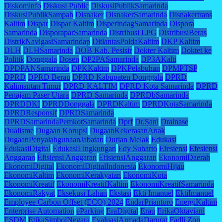
Diskominfo
Diskusi Public
DiskusiPublikSamarinda
DiskusiPublikSampah
Disnaker
DisnakerSamarinda
Disnakertrans
Kaltim
Dispar
Dispar Kaltim
DisperindagSamarinda
Dispora
Samarinda
DisporaparSamarinda
Distribusi LPG
DistribusiBeras
DistrikNavigasiSamarindap
DitlantasPoldaKaltim
DKP Kaltim
DLH
DLHSamarinda
DOB Kab. Pesisir
Dokter Kaltim
Doktet ke
Politik
Donggala
Dosen
DP2PASamarinda
DP3AKalti
DPDPANSamarinda
DPKKaltim
DPKPelabuhan
DPMPTSP
DPRD
DPRD Berau
DPRD Kabupaten Donggala
DPRD
Kalimantan Timur
DPRD KALTIM
DPRD Kota Samarinda
DPRD
Penajam Paser Utara
DPRD Samarinda
DPRDbSamarinda
DPRDDKI
DPRDDonggala
DPRDKaltim
DPRDKotaSamarinda
DPRDResponsif
DPRDSamarinda
DPRDSamarindaPemkotSamarinda
Dprf
Dr.Sani
Drainase
Dualisme
Dugaan Korupsi
DugaanKekerasanAnak
DugaanPenyalahgunaanJabatan
Durian Melak
Edukasi
EdukasiDigital
EdukasiLingkungan
Edy Suharto
Efesiensi
Efesiensi
Anggaran
Efisiensi Anggaran
EfisiensiAnggaran
EkonomiDaerah
EkonomiDigital
EkonomiDigitalIndonesia
EkonomiHijau
EkonomiKaltim
EkonomiKerakyatan
EkonomiKota
EkonomiKreatif
EkonomiKreatifKaltim
EkonomiKreatifSamarinda
EkonomiRakyat
Eksekusi Lahan
Ekstasi
Ekti Imanuel
EktiImanuel
Employee Carbon Offset (ECO) 2024
EndarPriantoro
EnergiKaltim
Enterprise Automation
eParking
EraDigital
Erau
ErikaOktaviani
ESDM
EtikaSimbolNegara
EvaluasiArmadaDarurat
Fadli Zon