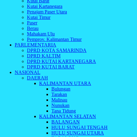
Kutai Barat
Kutai Kartanegara
Penajam Paser Utara
Kutai Timur
Paser
Berau
Mahakam Ulu
Pemprov. Kalimantan Timur
PARLEMENTARIA
DPRD KOTA SAMARINDA
DPRD KALTIM
DPRD KUTAI KARTANEGARA
DPRD KUTAI BARAT
NASIONAL
DAERAH
KALIMANTAN UTARA
Bulungan
Tarakan
Malinau
Nunukan
Tana Tidung
KALIMANTAN SELATAN
BALANGAN
HULU SUNGAI TENGAH
HULU SUNGAI UTARA