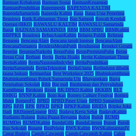
Bantuan Kebakaran
Bantuan Sosial
BantuanKeuangan
BantuanPendidikan
Bapemperda
BAPENDA KALTIM
BapendaSamarinda
Bappeda Kaltim
Baqa
Batas Usia Penerima
Beasiswa
Batik Kalimantan Timur
Bau Sampah
Bawah Kendali
Operasi (BKO)
BAWASLU KALTIM
BAWASLU Samarinda
Bazar
BAZNAS SAMARINDA
BBM
BBM SPBU
BBMKaltim
BBPPKS
Beasiswa
BebasAsapKaltim
Belanja Publik
Belimau
Benanga
Bencana Alam
Bencana tanah longsor
BencanaAlam
BencanaSumatera
BenderaMerahPutih
Bendungan
Bengkel Geratis
Bepelas
BerantasNarkoba
BerasPalsu
BerasPremiumPalsu
Berau
Berau Coal
Berbagi
Berita
Berita Hoaks
Berita Kalimantan Timur
BeritaKaltim
BeritaNasionalIndcyber
BeritaPendidikan
BeritaSamarinda
BeritaTeknologi
BeritaUtama
Berlindung dibalik
kuasa hukum
Bermanfaat
Best Workplace 2025
Bhabinkamtibmas
Bhabinkamtibmas Polsek Samarinda Ulu
Bhayangkara
Biaya
Perpisahan Sekolah
Bibit
Big mall
Bimbingan dan Penyuluhan
Kamtibmas
Birokrasi
Bisnis
BK DPRD Kaltim
BKKBN
BLT
BMKG
BNNP Kaltim
Bom ikan
Borneo Culture Festival
Borneo
Mukti
BorneoFC
BPBD
BPBD Paser Utara
BPBD Samarinda
BPG
BPJS
BPK
BPKD
BPKP
BPKP Kaltim
BRIDA
Bripka Joko
Hadi
BRISuperLeague
BSU
Budaya Kerja Sehat
BudayaKaltim
Budianto Bulang
Buka Puasa Bersama
Bulog
Buloh
BUMD
BUMDes
BUMDKaltim
BundaGilfa
BundaLiterasi
Bupati
Buruh
Bus Sekolah
Busang
BusPelajar
BWS Kaltim
BWSKalimantanIV
Cagar Budaya
Cagub-Cawagub
Cagub-Cawagub Kaltim
Calon