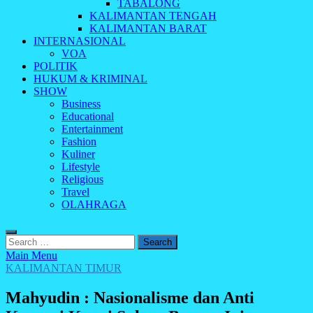
TABALONG
KALIMANTAN TENGAH
KALIMANTAN BARAT
INTERNASIONAL
VOA
POLITIK
HUKUM & KRIMINAL
SHOW
Business
Educational
Entertainment
Fashion
Kuliner
Lifestyle
Religious
Travel
OLAHRAGA
Search
for:
Main Menu
KALIMANTAN TIMUR
Mahyudin : Nasionalisme dan Anti