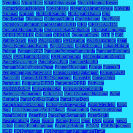
Netralitas
Night Race
NilaiKebangsaan
Noah Maratua Resort
NomorModusNoMore
NovanPasie
NovanSyahronnyPasie
Novarita
Nu mart
Nurhadi
Nurhadi Saputra
Nurhayati Usman
Ojol
OjolBerlian
Olahraga
OlahragaKaltim
Omnichannel
OnePiece
Ooredoo Hutchison (Indosat atau IOH)
OPD
OPD KALTIM
Operasi Mantap Praja
Operasi Pekat Mahakam
OperasiGabungan
OPINI PUBLIK
Orientasi
ORMAS
OtonomiDaera
OTT
P
P3K
Pabrik Sawit
PAD
PAD Kaltim
PADKaltim
PADSamarinda
Pajak
Pajak Kendaraan Kaltim
PajakDaerah
PajakRestoran
Pakar Hukum
Palaran
Pamapta2025
PamaptaPolrestaSamarinda
PameranEkonomi
PAN
PAN Bantu Rakyat
PAN Samarinda
PancasilaUntukSemua
PanenRayaJagung
PanenRayaPadi
PanganMandiri
PanganMurahOperasiPasar
PanganNusantara
Pansus
Pansus II
Pengembangan Pariwisata
Pansus Ketenagakerjaan
Pansus LKPJ
PansusIII
PansusIIIDPRDSamarinda
PansusIV
PansusPokir
Paripurna
Paripurna DPRD
ParipurnaDPRD
Pariwara
PARIWISATA
Pariwisata lokal
Pariwisata Samarinda
PariwisataSamarinda
Parkir Liar
Partai Amanat Nasional
Partai
Gerindra
Partai Golkar Kaltim
Partai NasDem
PartaiAmanatNasional
PartisipasiMasyarakat
Pasar Merdeka
Pasar
Pagi
Pasar Sanggam Adji Dilayas
Pasar subuh
Pasar Tradisional
PasarModern
PasarPagi
PasarPagiSamarinda
PasarSegiri
Pascatambang
Paser
Pasutri
Patung Pesut
Paud
PAW
pawai
pawai
akbar
Pawai Pembangunan
Payung Hukum
PDAM
PDI Perjuangan
PDIP
PDIPerjuangan
PDIPerjuanganKalimantanTimur