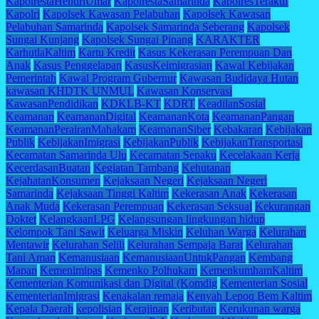
KapolrestaHendriUmar
KapolrestaSamarinda
KapolresTeraktif
Kapolri
Kapolsek Kawasan Pelabuhan
Kapolsek Kawasan
Pelabuhan Samarinda
Kapolsek Samarinda Seberang
Kapolsek
Sungai Kunjang
Kapolsek Sungai Pinang
KARAKTER
KarhutlaKaltim
Kartu Kredit
Kasus Kekerasan Perempuan Dan
Anak
Kasus Penggelapan
KasusKeimigrasian
Kawal Kebijakan
Pemerintah
Kawal Program Gubernur
Kawasan Budidaya Hutan
kawasan KHDTK UNMUL
Kawasan Konservasi
KawasanPendidikan
KDKLB-KT
KDRT
KeadilanSosial
Keamanan
KeamananDigital
KeamananKota
KeamananPangan
KeamananPerairanMahakam
KeamananSiber
Kebakaran
Kebijakan
Publik
KebijakanImigrasi
KebijakanPublik
KebijakanTransportasi
Kecamatan Samarinda Ulu
Kecamatan Sepaku
Kecelakaan Kerja
KecerdasanBuatan
Kegiatan Tambang
Kehutanan
KejahatanKonsumen
Kejaksaan Negeri
Kejaksaan Negeri
Samarinda
Kejaksaan Tinggi Kaltim
Kekerasan Anak
Kekerasan
Anak Muda
Kekerasan Perempuan
Kekerasan Seksual
Kekurangan
Doktet
KelangkaanLPG
Kelangsungan lingkungan hidup
Kelompok Tani Sawit
Keluarga Miskin
Keluhan Warga
Kelurahan
Mentawir
Kelurahan Selili
Kelurahan Sempaja Barat
Kelurahan
Tani Aman
Kemanusiaan
KemanusiaanUntukPangan
Kembang
Mapan
Kemenimipas
Kemenko Polhukam
KemenkumhamKaltim
Kementerian Komunikasi dan Digital (Komdig
Kementerian Sosial
KementerianImigrasi
Kenakalan remaja
Kenyah Lepoq Bem Kaltim
Kepala Daerah
kepolisian
Kerajinan
Keributan
Kerukunan warga