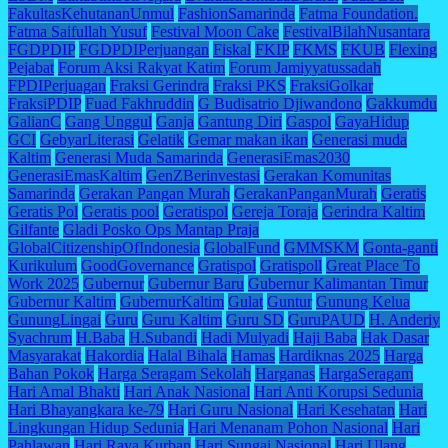
FakultasKehutananUnmul
FashionSamarinda
Fatma Foundation.
Fatma Saifullah Yusuf
Festival Moon Cake
FestivalBilahNusantara
FGDPDIP
FGDPDIPerjuangan
Fiskal
FKIP
FKMS
FKUB
Flexing
Pejabat
Forum Aksi Rakyat Katim
Forum Jamiyyatussadah
FPDIPerjuagan
Fraksi Gerindra
Fraksi PKS
FraksiGolkar
FraksiPDIP
Fuad Fakhruddin
G Budisatrio Djiwandono
Gakkumdu
GalianC
Gang Unggul
Ganja
Gantung Diri
Gaspol
GayaHidup
GCI
GebyarLiterasi
Gelatik
Gemar makan ikan
Generasi muda
Kaltim
Generasi Muda Samarinda
GenerasiEmas2030
GenerasiEmasKaltim
GenZBerinvestasi
Gerakan Komunitas
Samarinda
Gerakan Pangan Murah
GerakanPanganMurah
Geratis
Geratis Pol
Geratis pool
Geratispol
Gereja Toraja
Gerindra Kaltim
Gilfante
Gladi Posko Ops Mantap Praja
GlobalCitizenshipOfIndonesia
GlobalFund
GMMSKM
Gonta-ganti
Kurikulum
GoodGovernance
Gratispol
Gratispoll
Great Place To
Work 2025
Gubernur
Gubernur Baru
Gubernur Kalimantan Timur
Gubernur Kaltim
GubernurKaltim
Gulat
Guntur
Gunung Kelua
GunungLingai
Guru
Guru Kaltim
Guru SD
GuruPAUD
H. Anderiy
Syachrum
H.Baba
H.Subandi
Hadi Mulyadi
Haji Baba
Hak Dasar
Masyarakat
Hakordia
Halal Bihala
Hamas
Hardiknas 2025
Harga
Bahan Pokok
Harga Seragam Sekolah
Harganas
HargaSeragam
Hari Amal Bhakti
Hari Anak Nasional
Hari Anti Korupsi Sedunia
Hari Bhayangkara ke-79
Hari Guru Nasional
Hari Kesehatan
Hari
Lingkungan Hidup Sedunia
Hari Menanam Pohon Nasional
Hari
Pahlawan
Hari Raya Kurban
Hari Sungai Nasional
Hari Ulang