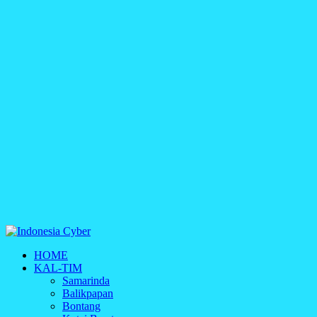
Indonesia Cyber
HOME
Media Cetak, Online & Streaming
KAL-TIM
Samarinda
Balikpapan
Bontang