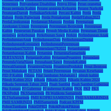
Sementara
Penyandang Disabilitas
Penyu Hijau
Peran orangtua
Peran pemuda Kaltim
Perang anggota Keluarga
Perang Narkoba
PeraturanDaerah
PerbaikanSekolah
Percasi Kaltim
Perda
Perda
Bahasa
Perda Pariwisata
Perda Pemakaman
Perda9Tahun2023
PerdaLingkungan
Perdangan Manusia
Perdata
Peremajaan
Angkutan Umum
Perempuan
Perempuan Berpolitik
Perempuan
Kaltim
Pergeseran Pasukan
Pergub Media Kaltim
Perguruan Tinggi
peristiwa
perkebunan
Perkebunan Sawit
Perkim
Perlindungan Anak
PerlindunganAnak
PerlindunganData
PerlindunganDigital
PerlindunganKonsumen
PerlindunganPerempuan
Permendagri702019
Permendagri782022
Pertambangan
Pertambangan Kaltim
Pertamina
PertaminaSamarinda
PERTANIAN
PertanianKaltim
PertanianPesantren
Perumdam
PerumdaVariaNiaga
Perusahaan Sawit
PerusdaKaltim
PerwaliSampah
PesantrenDigita
PesantrenProduktif
Pesut Bentong
Pesut Mahakam
PETANI
Petani Perempuan
Peyanan Kesehatan
PID P Kaltim
Pidana
Pilar Jambatan Mahakam I
pilgub kaltim
Pilgub Kaltim 2024
pilkada
Pilkada 2024
Pilkada Kaltim 2024
Pilkada Serentak Tahun 2024
Pisah Sambut
Pisah Sambut Gubernur
Pita Asmara
PJ Gubernur
PJ gubernur Kaltim
PKK
PKP
PKS
PKSPeduli
PKSSamarinda
Plt Walikota Samarinda
PLTSaSamarinda
PMII KOPRI SAMRINDA
PMII SAMARINDA
PMII SAMRINDA
PMIISamarinda
Podcast KPFM
PohonTumbang
PokirDPRD
PokokPokokPikiran
PolaPembibitanKemenhub
Polda Kaltim
PoldaKaltim
Polemik