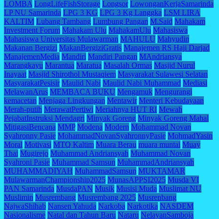
LOMBA
LongLifeFishStorage
Longsor
LowonganKerjaSamarinda
LP NU Samarinda
LPG 3 KG
LPG 3 Kg Langgka
LSM LIRA
KALTIM
Lubang Tambang
Lumbung Pangan
M.Said
Mahakam
Investment Forum
Mahakam Ulu
MahakamUlu
Mahasiswa
Mahasiswa Universitas Mulawarman
MAHULU
Mahyudin
Makanan Bergizi
MakanBergiziGratis
Manajemen RS Haji Darjad
ManajemenMedia
Mandiri
Mandiri Pangan
MAndriansya
Marangkayu
Marantua
Maratua
Masalah Ormas
Masjid Nurul
Inayaat
Masjid Shirothol Mustaqiem
Masyarakat Sulawesi Selatan
MasyarakatPesisir
Maulid Nabi
Maulid Nabi Muhammad
Mediasi
MelawanArus
MEMBACA BUKU
Mengamuk
Mengurangi
kemacetan
Menjaga Lingkungan
Mentawir
Menteri Kebudayaan
Merah-putih
MerawatPertiwi
Meriahnya HUT RI
Mewah
PejabatInstruksi Mendagri
Minyak Goreng
Minyak Goreng Mahal
MitigasiBencana
MMP
Modena
Modern
Mohammad Novan
Syahronny Pasie
MohammadNovanSyahronnyPasie
MohmadYasin
Moral
Motivasi
MTQ Kaltim
Muara Berau
muara muntai
Muay
Thai
Mugirejo
Muhammad Andriansyah
Muhammad Novan
Syahroni Pasie
Muhammad Samsun
MuhammadAndriansyah
MUHAMMADIYAH
MuhammadSamsun
MUKTAMAR
MulawarmanChampionship2025
MunasAPPSI2025
Musda VI
PAN Samarinda
MusdaPAN
Musik
Musisi Muda
Muslimat NU
Muslimin
Musrembang
Musrembang 2025
Musrenbang
NajwaShihab
Nansen Yahuda
Narkoba
Narkotika
NASDEM
Nasionalisme
Natal dan Tahun Baru
Nataru
NelayanSamboja