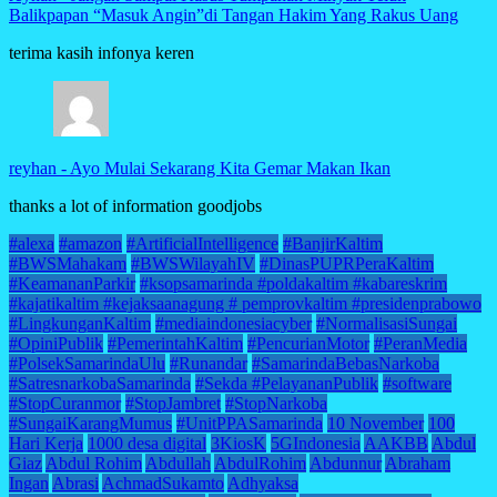
Balikpapan “Masuk Angin”di Tangan Hakim Yang Rakus Uang
terima kasih infonya keren
reyhan
-
Ayo Mulai Sekarang Kita Gemar Makan Ikan
thanks a lot of information goodjobs
#alexa
#amazon
#ArtificialIntelligence
#BanjirKaltim
#BWSMahakam
#BWSWilayahIV
#DinasPUPRPeraKaltim
#KeamananParkir
#ksopsamarinda #poldakaltim #kabareskrim
#kajatikaltim #kejaksaanagung # pemprovkaltim #presidenprabowo
#LingkunganKaltim
#mediaindonesiacyber
#NormalisasiSungai
#OpiniPublik
#PemerintahKaltim
#PencurianMotor
#PeranMedia
#PolsekSamarindaUlu
#Runandar
#SamarindaBebasNarkoba
#SatresnarkobaSamarinda
#Sekda #PelayananPublik
#software
#StopCuranmor
#StopJambret
#StopNarkoba
#SungaiKarangMumus
#UnitPPASamarinda
10 November
100
Hari Kerja
1000 desa digital
3KiosK
5GIndonesia
AAKBB
Abdul
Giaz
Abdul Rohim
Abdullah
AbdulRohim
Abdunnur
Abraham
Ingan
Abrasi
AchmadSukamto
Adhyaksa