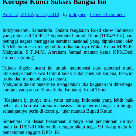
Korupsi Kunci Sukses Bangsa Ini
April 12, 2018
April 12, 2018
-
by
indcyber
-
Leave a Comment
Indcyber.com, Samarinda -Dalam rangkaian Road show Indonesia
yang digelar di GOR 27 September Unmul, Rabu (11/04/2018) para
petinggi negara menggelar seminar nasional yang diprakarsaii oleh
KAMI Indonesia menghadirkan diantaranya Wakil Ketua MPR-RI
Mahyudin, S.T.,M.M, Abraham Samad mantan ketua KPK,Dedi
Gumelar (miing).
Tujuan digelar acara ini untuk memotvasi para generasi muda
khususnya mahasiswa Unmul kelak sudah menjadi sarjana, berwira
usaha dan mengabdi pada negara.
Mahyudin dalam materinya mengatakan jika kegiatan ini diberbagai
kampus yang ada di Samarinda, Bontang, Kutai Timur.
“Kegiatan iji punya misi yaitu tentang Indonesia yang lebih baik
bebas dari korupsi karena mahasiswa itu penerus bangsa ini hingga
semangatnya perlu di dorong, “ujar mantan Bupati Kutim.
Sementara itu disaat bersamaan ditanya soal pencalonan dirinya
maju ke DPD-RI Mahyudin dengan sikap tegas 99 %siap maju ke
pencalonan anggota DPD -RI.