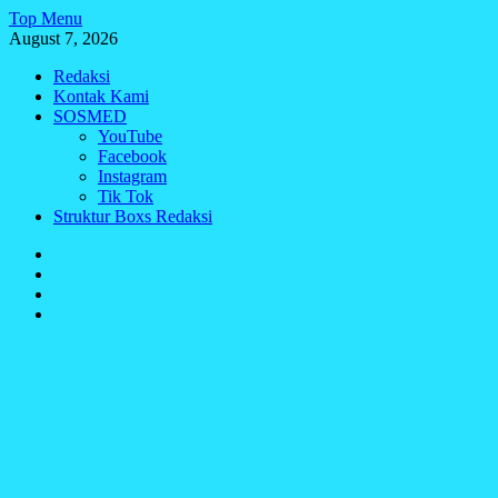
Skip
Top Menu
to
August 7, 2026
content
Redaksi
Kontak Kami
SOSMED
YouTube
Facebook
Instagram
Tik Tok
Struktur Boxs Redaksi
Redaksi
Kontak
Kami
SOSMED
Struktur
Boxs
Redaksi