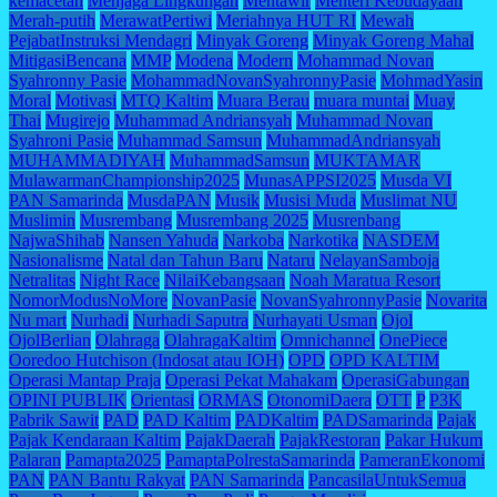
kemacetan
Menjaga Lingkungan
Mentawir
Menteri Kebudayaan
Merah-putih
MerawatPertiwi
Meriahnya HUT RI
Mewah
PejabatInstruksi Mendagri
Minyak Goreng
Minyak Goreng Mahal
MitigasiBencana
MMP
Modena
Modern
Mohammad Novan
Syahronny Pasie
MohammadNovanSyahronnyPasie
MohmadYasin
Moral
Motivasi
MTQ Kaltim
Muara Berau
muara muntai
Muay
Thai
Mugirejo
Muhammad Andriansyah
Muhammad Novan
Syahroni Pasie
Muhammad Samsun
MuhammadAndriansyah
MUHAMMADIYAH
MuhammadSamsun
MUKTAMAR
MulawarmanChampionship2025
MunasAPPSI2025
Musda VI
PAN Samarinda
MusdaPAN
Musik
Musisi Muda
Muslimat NU
Muslimin
Musrembang
Musrembang 2025
Musrenbang
NajwaShihab
Nansen Yahuda
Narkoba
Narkotika
NASDEM
Nasionalisme
Natal dan Tahun Baru
Nataru
NelayanSamboja
Netralitas
Night Race
NilaiKebangsaan
Noah Maratua Resort
NomorModusNoMore
NovanPasie
NovanSyahronnyPasie
Novarita
Nu mart
Nurhadi
Nurhadi Saputra
Nurhayati Usman
Ojol
OjolBerlian
Olahraga
OlahragaKaltim
Omnichannel
OnePiece
Ooredoo Hutchison (Indosat atau IOH)
OPD
OPD KALTIM
Operasi Mantap Praja
Operasi Pekat Mahakam
OperasiGabungan
OPINI PUBLIK
Orientasi
ORMAS
OtonomiDaera
OTT
P
P3K
Pabrik Sawit
PAD
PAD Kaltim
PADKaltim
PADSamarinda
Pajak
Pajak Kendaraan Kaltim
PajakDaerah
PajakRestoran
Pakar Hukum
Palaran
Pamapta2025
PamaptaPolrestaSamarinda
PameranEkonomi
PAN
PAN Bantu Rakyat
PAN Samarinda
PancasilaUntukSemua