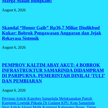
Marga Malah Bungkam!
August 6, 2026
Skandal “Honor Gaib” Rp36,7 Miliar Disdikbud
Kukar: Bobrok Pengawasan Anggaran dan Jejak
Rekayasa Sistemik
August 6, 2026
PEMPROV KALTIM ABAY AKUT: 4 BOBROK
INFRASTRUKTUR SAMARINDA DIDAMPRAM
DI PARIPURNA, PEMERINTAH DINILAI ‘TULI’
DAN PEMBIARAN
August 6, 2026
Post
Previous Article
Kapolres Samarinda Melaksanakan Patroli,
Kunjungi Logistik Pilkada Di Gudang KPU Kota Samarinda
navigation
Next Article
Akmal Malik Kunjungi Kabupaten Berau, Tinjau