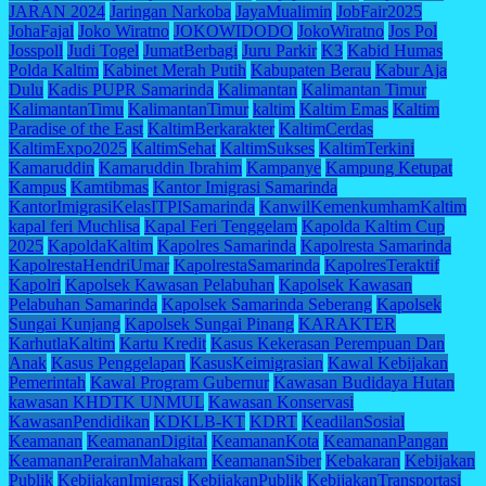
JARAN 2024
Jaringan Narkoba
JayaMualimin
JobFair2025
JohaFajal
Joko Wiratno
JOKOWIDODO
JokoWiratno
Jos Pol
Josspoll
Judi Togel
JumatBerbagi
Juru Parkir
K3
Kabid Humas
Polda Kaltim
Kabinet Merah Putih
Kabupaten Berau
Kabur Aja
Dulu
Kadis PUPR Samarinda
Kalimantan
Kalimantan Timur
KalimantanTimu
KalimantanTimur
kaltim
Kaltim Emas
Kaltim
Paradise of the East
KaltimBerkarakter
KaltimCerdas
KaltimExpo2025
KaltimSehat
KaltimSukses
KaltimTerkini
Kamaruddin
Kamaruddin Ibrahim
Kampanye
Kampung Ketupat
Kampus
Kamtibmas
Kantor Imigrasi Samarinda
KantorImigrasiKelasITPISamarinda
KanwilKemenkumhamKaltim
kapal feri Muchlisa
Kapal Feri Tenggelam
Kapolda Kaltim Cup
2025
KapoldaKaltim
Kapolres Samarinda
Kapolresta Samarinda
KapolrestaHendriUmar
KapolrestaSamarinda
KapolresTeraktif
Kapolri
Kapolsek Kawasan Pelabuhan
Kapolsek Kawasan
Pelabuhan Samarinda
Kapolsek Samarinda Seberang
Kapolsek
Sungai Kunjang
Kapolsek Sungai Pinang
KARAKTER
KarhutlaKaltim
Kartu Kredit
Kasus Kekerasan Perempuan Dan
Anak
Kasus Penggelapan
KasusKeimigrasian
Kawal Kebijakan
Pemerintah
Kawal Program Gubernur
Kawasan Budidaya Hutan
kawasan KHDTK UNMUL
Kawasan Konservasi
KawasanPendidikan
KDKLB-KT
KDRT
KeadilanSosial
Keamanan
KeamananDigital
KeamananKota
KeamananPangan
KeamananPerairanMahakam
KeamananSiber
Kebakaran
Kebijakan
Publik
KebijakanImigrasi
KebijakanPublik
KebijakanTransportasi