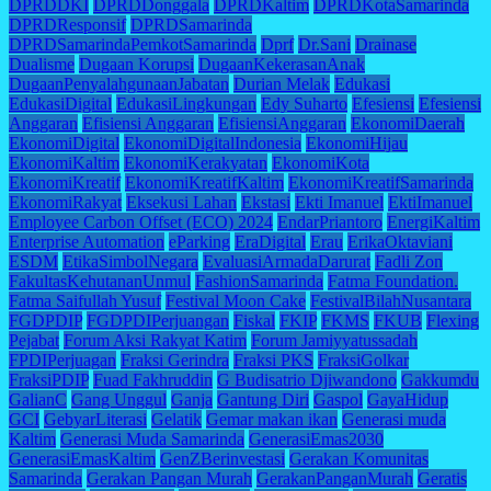
DPRDDKI
DPRDDonggala
DPRDKaltim
DPRDKotaSamarinda
DPRDResponsif
DPRDSamarinda
DPRDSamarindaPemkotSamarinda
Dprf
Dr.Sani
Drainase
Dualisme
Dugaan Korupsi
DugaanKekerasanAnak
DugaanPenyalahgunaanJabatan
Durian Melak
Edukasi
EdukasiDigital
EdukasiLingkungan
Edy Suharto
Efesiensi
Efesiensi
Anggaran
Efisiensi Anggaran
EfisiensiAnggaran
EkonomiDaerah
EkonomiDigital
EkonomiDigitalIndonesia
EkonomiHijau
EkonomiKaltim
EkonomiKerakyatan
EkonomiKota
EkonomiKreatif
EkonomiKreatifKaltim
EkonomiKreatifSamarinda
EkonomiRakyat
Eksekusi Lahan
Ekstasi
Ekti Imanuel
EktiImanuel
Employee Carbon Offset (ECO) 2024
EndarPriantoro
EnergiKaltim
Enterprise Automation
eParking
EraDigital
Erau
ErikaOktaviani
ESDM
EtikaSimbolNegara
EvaluasiArmadaDarurat
Fadli Zon
FakultasKehutananUnmul
FashionSamarinda
Fatma Foundation.
Fatma Saifullah Yusuf
Festival Moon Cake
FestivalBilahNusantara
FGDPDIP
FGDPDIPerjuangan
Fiskal
FKIP
FKMS
FKUB
Flexing
Pejabat
Forum Aksi Rakyat Katim
Forum Jamiyyatussadah
FPDIPerjuagan
Fraksi Gerindra
Fraksi PKS
FraksiGolkar
FraksiPDIP
Fuad Fakhruddin
G Budisatrio Djiwandono
Gakkumdu
GalianC
Gang Unggul
Ganja
Gantung Diri
Gaspol
GayaHidup
GCI
GebyarLiterasi
Gelatik
Gemar makan ikan
Generasi muda
Kaltim
Generasi Muda Samarinda
GenerasiEmas2030
GenerasiEmasKaltim
GenZBerinvestasi
Gerakan Komunitas
Samarinda
Gerakan Pangan Murah
GerakanPanganMurah
Geratis