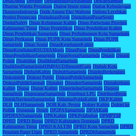
DesaDigital
Deviden
DewanBudayaNusantara
DewanSampah
Dharma Wanita Persatuan
Dialog bisnis migas
Dialog Kebudayaan
DiasporaIndonesia
Didik Agung Eko Wahono
Diduga Lecehkan
Profesi Pengecara
DigitalisasiPajak
DigitalisasiPasarSegiri
DigitalSafety
Dinas Kehutanan Kaltim
Dinas Pariwisata Provinsi
Kalimantan Timur
Dinas Pendidikan
Dinas Pendidikan Kaltim
Dinas Pendidikan Samarinda
Dinas Perhubungan Kota Samarinda
Dinas Perikanan
Dinas PUPR Kota Samarinda
Dinas PUPR
Samarinda
Dinas Sosial
DinasKesehatanKaltim
DinasKesehatanRSUDIAMoeis
DinasPasar
DinasPendidikan
DinasPendidikanSamarinda
DinasSosialSamarinda
Dinasti
Dinasti
Politik
Disabilitas
DisdikbudSamarinda
DisdikbudSamarindaHIMPAUDIInsentifGuru
Dishub Kota
Samarinda
DishubKaltim
DishubSamarinda
DisiplinBerkendara
Diskominfo
Diskusi Public
DiskusiPublikSamarinda
DiskusiPublikSampah
Disnaker
DisnakerSamarinda
Disnakertrans
Kaltim
Dispar
Dispar Kaltim
DisperindagSamarinda
Dispora
Samarinda
DisporaparSamarinda
Distribusi LPG
DistribusiBeras
DistrikNavigasiSamarindap
DitlantasPoldaKaltim
DKP Kaltim
DLH
DLHSamarinda
DOB Kab. Pesisir
Dokter Kaltim
Doktet ke
Politik
Donggala
Dosen
DP2PASamarinda
DP3AKalti
DPDPANSamarinda
DPKKaltim
DPKPelabuhan
DPMPTSP
DPRD
DPRD Berau
DPRD Kabupaten Donggala
DPRD
Kalimantan Timur
DPRD KALTIM
DPRD Kota Samarinda
DPRD
Penajam Paser Utara
DPRD Samarinda
DPRDbSamarinda