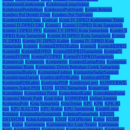
KolaborasiLingkungan
KolaborasiLintasSektor
KolaborasiPendidikan
KolaborasiPolriSantri
Kolam Retensi
Kombes Pol Hendri Umar
Kombes Pol Yuliyanto
KombesHendriUmar
Komcad
Komi IV DPRD Kalimantan Timur
Komisi D DPRD DKI
Komisi I
Komisi I DPRD Kota Samarinda
Komisi I DPRD PPU
Komisi I V DPRD Kota Samarinda
Komisi II
DPRD Kota Samarinda
Komisi III DPRD Kota Samarinda
Komisi
IV DPRD
Komisi IV DPRD Kaltim
Komisi IV DPRD Kota
Samarinda
KomisiI
KomisiIDPRDKaltim
KomisiII
KomisiIIDPRD
KomisiIII
KomisiIIIDPRD
KomisiIIIDPRDSamarinda
KomisiIV
KomisiIVDPR
KomisiIVDPRD
KomisiIVDPRDSamarinda
Kompercab
Komperda
Kompetensi
KompolZarmaPutra
Komunitas
Komunitas Bugis
Komunitas Driver Bubuhan Gojek Samarinda
KomunitasBudaya
KomunitasFashion
KomunitasSadarSampah
KonektivitasDaerah
KonfercabPDIKaltim
KonfercabPDIP
KonferdaPDIKaltim
KonferdaPDIP
Konferensi pers
KONFERWIL
Kongres Askot PSSI
KONI
KONI Samarinda
Konservasi
Konsilidasi
Konsolidasi Partai
KonsolidasiKader
KonsolidasiPartai
Koperasi Merah Putih
Kopi lokal
KOPRIPMII
korban longsor
KorlantasPolri
Kota Samarinda
KotaTepian
KPC
KPK
KPK-RI
kpu
KPU KALTIM
KPU Kubar
KPU Samarinda
KreatifLokal
Kriminal
KriminalitasSamarinda
KriminalSamarinda
KRISIS
EKONOMI
KrisisAmbulan
KSOP
KSOPKelasI
Kubar
KUHP
baru
Kukar
Kunjungan
Kunjungan Ke Luar Negeri
Kunjungan
Kerja
KunkerDPRD
Kurban Sapi
Kurikulum Merdeka
Kurikulum