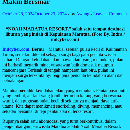
Makin Bersinar
October 28, 2024
October 29, 2024
-
by
Awang
-
Leave a Comment
“NOAH MARATUA RESORT,” salah satu tempat destinasi
liburan yang indah di Kepulauan Maratua. (Foto By. Indra /
indcyber.com)
Indcyber.com
, Berau
– Maratua, sebuah pulau kecil di Kalimantan
Timur, semakin dikenal sebagai surga bagi para pecinta wisata
bahari. Dengan keindahan alam bawah laut yang memukau, pulau
ini berhasil menarik minat wisatawan baik domestik maupun
mancanegara.Terletak di tengah hamparan laut biru, pulau ini
menjadi surga tersembunyi bagi para pencinta keindahan alam dan
petualangan.
Maratua memiliki keindahan alam yang memukau. Pantai pasir putih
yang lembut, air laut yang jernih, terumbu karang yang berwarna-
warni, dan gugusan pulau kecil di sekitarnya menjadi daya tarik
utama. Kita dapat menikmati snorkeling, diving, memancing, atau
sekadar bersantai di tepi pantai atau di teras resort.
Rupanya salah satu akomodasi yang turut berkontribusi dalam
pengembangan pariwisata Maratua adalah Noah Maratua Resort.