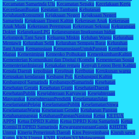
Kecamatan Samarinda Ulu
Kecamatan Sepaku
Kecelakaan Kerja
KecerdasanBuatan
Kegiatan Tambang
Kehutanan
KejahatanKonsumen
Kejaksaan Negeri
Kejaksaan Negeri
Samarinda
Kejaksaan Tinggi Kaltim
Kekerasan Anak
Kekerasan
Anak Muda
Kekerasan Perempuan
Kekerasan Seksual
Kekurangan
Doktet
KelangkaanLPG
Kelangsungan lingkungan hidup
Kelompok Tani Sawit
Keluarga Miskin
Keluhan Warga
Kelurahan
Mentawir
Kelurahan Selili
Kelurahan Sempaja Barat
Kelurahan
Tani Aman
Kemanusiaan
KemanusiaanUntukPangan
Kembang
Mapan
Kemenimipas
Kemenko Polhukam
KemenkumhamKaltim
Kementerian Komunikasi dan Digital (Komdig
Kementerian Sosial
KementerianImigrasi
Kenakalan remaja
Kenyah Lepoq Bem Kaltim
Kepala Daerah
kepolisian
Kerajinan
Keributan
Kerukunan warga
Kerusakan kendaraan
Kesbang PoL
Kesbangpol Kaltim
Kesbangpol Samarinda
KesbangpolSamarinda
Kesehatan
Kesehatan Geratis
Kesehatan Gratis
KesehatanDaerah
KesehatanPublik
Kesejahteraan Karyawan
Kesejahteraan
Masyarakat
KesejahteraanPendidik
KeselamatanJalan
KeselamatanPelajar
KeselamatanPublik
KeselamatanSiswa
KeselamatanWarga
Kesetaraan Gender
Ketahanan Pangan
Ketahananpangan
KetahananPanganNasional
Ketua
KETUA
APPSI
Ketua DPRD Kaltim
Ketua DPRD Kota Samarinda
Ketua
Komisi II DPRD Samarinda
KewarganegaraanGanda
KHDTK
Unmul
Kinerja Pemerintah Daerah
Kios Penyeimbang
Kisruh sawit
Kutim
KKN Unmul
KNPI
Kodam VI.Mulawarman