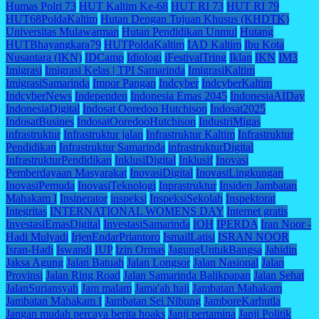
Humas Polri 73
HUT Kaltim Ke-68
HUT RI 73
HUT RI 79
HUT68PoldaKaltim
Hutan Dengan Tujuan Khusus (KHDTK)
Universitas Mulawarman
Hutan Pendidikan Unmul
Hutang
HUTBhayangkara79
HUTPoldaKaltim
IAD Kaltim
Ibu Kota
Nusantara (IKN)
IDCamp
Idiologi
iFestivalTring
Iklan
IKN
IM3
Imigrasi
Imigrasi Kelas | TPI Samarinda
ImigrasiKaltim
ImigrasiSamarinda
Impor Pangan
Indcyber
IndcyberKaltim
IndcyberNews
Independen
Indonesia Emas 2045
IndonesiaAIDay
IndonesiaDigital
Indosat Ooredoo Hutchison
Indosat2025
IndosatBusines
IndosatOoredooHutchison
IndustriMigas
infrastruktur
Infrastruktur jalan
Infrastruktur Kaltim
Infrastruktur
Pendidikan
Infrastruktur Samarinda
infrastrukturDigital
InfrastrukturPendidikan
InklusiDigital
Inklusif
Inovasi
Pemberdayaan Masyarakat
InovasiDigital
InovasiLingkungan
InovasiPemuda
InovasiTeknologi
Inprastruktur
Insiden Jambatan
Mahakam I
Insinerator
inspeksi
InspeksiSekolah
Inspektorat
Integritas
INTERNATIONAL WOMENS DAY
Internet gratis
InvestasiEmasDigital
InvestasiSamarinda
IOH
IPERDA
Iran Noor -
Hadi Mulyadi
IrjenEndarPriantoro
IsmailLatisi
ISRAN NOOR
Isran-Hadi
Iswandi
IUP
Izin Ormas
JagungUntukBangsa
Jahidin
Jaksa Agung
Jalan Batuah
Jalan Longsor
Jalan Nasional
Jalan
Provinsi
Jalan Ring Road
Jalan Samarinda Balikpapan
Jalan Sehat
JalanSuriansyah
Jam malam
Jama'ah haji
Jambatan Mahakam
Jambatan Mahakam I
Jambatan Sei Nibung
JamboreKarhutla
Jangan mudah percaya berita hoaks
Janji pertamina
Janji Politik