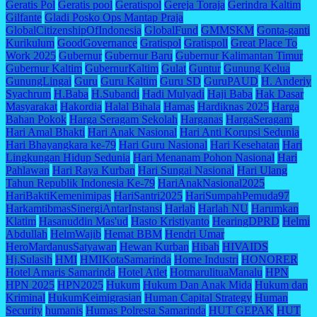
Geratis Pol
Geratis pool
Geratispol
Gereja Toraja
Gerindra Kaltim
Gilfante
Gladi Posko Ops Mantap Praja
GlobalCitizenshipOfIndonesia
GlobalFund
GMMSKM
Gonta-ganti
Kurikulum
GoodGovernance
Gratispol
Gratispoll
Great Place To
Work 2025
Gubernur
Gubernur Baru
Gubernur Kalimantan Timur
Gubernur Kaltim
GubernurKaltim
Gulat
Guntur
Gunung Kelua
GunungLingai
Guru
Guru Kaltim
Guru SD
GuruPAUD
H. Anderiy
Syachrum
H.Baba
H.Subandi
Hadi Mulyadi
Haji Baba
Hak Dasar
Masyarakat
Hakordia
Halal Bihala
Hamas
Hardiknas 2025
Harga
Bahan Pokok
Harga Seragam Sekolah
Harganas
HargaSeragam
Hari Amal Bhakti
Hari Anak Nasional
Hari Anti Korupsi Sedunia
Hari Bhayangkara ke-79
Hari Guru Nasional
Hari Kesehatan
Hari
Lingkungan Hidup Sedunia
Hari Menanam Pohon Nasional
Hari
Pahlawan
Hari Raya Kurban
Hari Sungai Nasional
Hari Ulang
Tahun Republik Indonesia Ke-79
HariAnakNasional2025
HariBaktiKemenimipas
HariSantri2025
HariSumpahPemuda97
HarkamtibmasSinergiAntarInstansi
Harlah
Harlah NU
Harumkan
Klatim
Hasanuddin Mas'ud
Hasto Kristiyanto
HearingDPRD
Helmi
Abdullah
HelmWajib
Hemat BBM
Hendri Umar
HeroMardanusSatyawan
Hewan Kurban
Hibah
HIVAIDS
Hj.Sulasih
HMI
HMIKotaSamarinda
Home Industri
HONORER
Hotel Amaris Samarinda
Hotel Atlet
HotmarulituaManalu
HPN
HPN 2025
HPN2025
Hukum
Hukum Dan Anak Mida
Hukum dan
Kriminal
HukumKeimigrasian
Human Capital Strategy
Human
Security
humanis
Humas Polresta Samarinda
HUT GEPAK
HUT