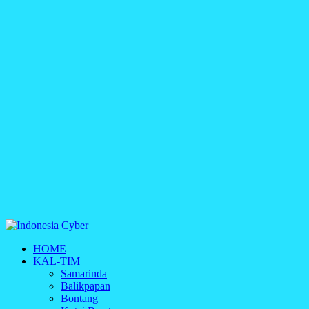
Indonesia Cyber
HOME
Media Cetak, Online & Streaming
KAL-TIM
Samarinda
Balikpapan
Bontang