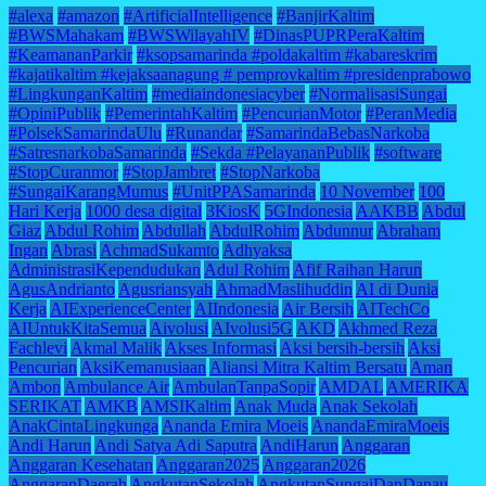
#alexa
#amazon
#ArtificialIntelligence
#BanjirKaltim
#BWSMahakam
#BWSWilayahIV
#DinasPUPRPeraKaltim
#KeamananParkir
#ksopsamarinda #poldakaltim #kabareskrim
#kajatikaltim #kejaksaanagung # pemprovkaltim #presidenprabowo
#LingkunganKaltim
#mediaindonesiacyber
#NormalisasiSungai
#OpiniPublik
#PemerintahKaltim
#PencurianMotor
#PeranMedia
#PolsekSamarindaUlu
#Runandar
#SamarindaBebasNarkoba
#SatresnarkobaSamarinda
#Sekda #PelayananPublik
#software
#StopCuranmor
#StopJambret
#StopNarkoba
#SungaiKarangMumus
#UnitPPASamarinda
10 November
100
Hari Kerja
1000 desa digital
3KiosK
5GIndonesia
AAKBB
Abdul
Giaz
Abdul Rohim
Abdullah
AbdulRohim
Abdunnur
Abraham
Ingan
Abrasi
AchmadSukamto
Adhyaksa
AdministrasiKependudukan
Adul Rohim
Afif Raihan Harun
AgusAndrianto
Agusriansyah
AhmadMaslihuddin
AI di Dunia
Kerja
AIExperienceCenter
AIIndonesia
Air Bersih
AITechCo
AIUntukKitaSemua
Aivolusi
AIvolusi5G
AKD
Akhmed Reza
Fachlevi
Akmal Malik
Akses Informasi
Aksi bersih-bersih
Aksi
Pencurian
AksiKemanusiaan
Aliansi Mitra Kaltim Bersatu
Aman
Ambon
Ambulance Air
AmbulanTanpaSopir
AMDAL
AMERIKA
SERIKAT
AMKB
AMSIKaltim
Anak Muda
Anak Sekolah
AnakCintaLingkunga
Ananda Emira Moeis
AnandaEmiraMoeis
Andi Harun
Andi Satya Adi Saputra
AndiHarun
Anggaran
Anggaran Kesehatan
Anggaran2025
Anggaran2026
AnggaranDaerah
AngkutanSekolah
AngkutanSungaiDanDanau