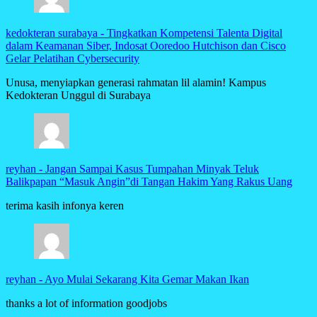
kedokteran surabaya
-
Tingkatkan Kompetensi Talenta Digital
dalam Keamanan Siber, Indosat Ooredoo Hutchison dan Cisco
Gelar Pelatihan Cybersecurity
Unusa, menyiapkan generasi rahmatan lil alamin! Kampus
Kedokteran Unggul di Surabaya
reyhan
-
Jangan Sampai Kasus Tumpahan Minyak Teluk
Balikpapan “Masuk Angin”di Tangan Hakim Yang Rakus Uang
terima kasih infonya keren
reyhan
-
Ayo Mulai Sekarang Kita Gemar Makan Ikan
thanks a lot of information goodjobs