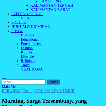
TABALONG
KALIMANTAN TENGAH
KALIMANTAN BARAT
INTERNASIONAL
VOA
POLITIK
HUKUM & KRIMINAL
SHOW
Business
Educational
Entertainment
Fashion
Kuliner
Lifestyle
Religious
Travel
OLAHRAGA
Search
for:
Main Menu
BERANDA
/
Berau
/
KALIMANTAN TIMUR
Maratua, Surga Tersembunyi yang