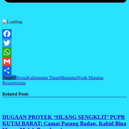
Facebook
Twitter
WhatsApp
Gmail
Tagged
Berau
Kalimantan Timur
Marantua
Noah Maratua
Share
Resort
wisata
Related Posts
DUGAAN PROYEK ‘SILANG SENGKLIT’ PUPR
KUTAI BARAT: Camat Pasang Badan, Kabid Bina