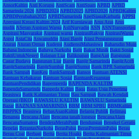
AnsorKaltim
Anti Korupsi
AntiScam
AntiSpam
APBD
APBD
Samarinda 2026
APBD2024
APBD2025
APBD2026
APBDKaltim
APBDPerubahan2025
APBDSamarinda
ApelSiagaKarhutla
APPSI
Apresiasi Kreasi Kaltim 2024
Arif Kurniawan
Arus Aras
Arus
mudik
ASerap Aspirasi Warga
AsliNuryadin
ASN
ASNTransportasi
Aspirasi Masyarakat
Aspirasi warga
AspirasiRakyat
AspirasiWarga
Aspol
AstaCita
Aswanuddin
Atasi Banjir
Atasi Pengangguran
Aturan
Aturan Ormas
Audensi
AudiensiMahasiswa
Baharudin Muin
Bahasa Indonesia
Bahaya Narkoba
Bajir
Bakat Musik
Bakti Sosial
BaktiUntukNegeri
Balapan Liar
Balikpapan
BangAan
Bangunan
Cagar Budaya
Bangunan Liar
Banjir
Banjir Samarinda
BanjirAceh
BanjirSamarinda
BanjirSumbar
BanjirSumut
Bank BPR Samarinda
Bank Sampah
BanKeu
BankSampah
Bansos
Bantuan ATENSI
Bantuan Kebakaran
Bantuan Sosial
BantuanKeuangan
BantuanPendidikan
Bapemperda
BAPENDA KALTIM
BapendaSamarinda
Bappeda Kaltim
Baqa
Batas Usia Penerima
Beasiswa
Batik Kalimantan Timur
Bau Sampah
Bawah Kendali
Operasi (BKO)
BAWASLU KALTIM
BAWASLU Samarinda
Bazar
BAZNAS SAMARINDA
BBM
BBM SPBU
BBMKaltim
BBPPKS
Beasiswa
BebasAsapKaltim
Belanja Publik
Belimau
Benanga
Bencana Alam
Bencana tanah longsor
BencanaAlam
BencanaSumatera
BenderaMerahPutih
Bendungan
Bengkel Geratis
Bepelas
BerantasNarkoba
BerasPalsu
BerasPremiumPalsu
Berau
Berau Coal
Berbagi
Berita
Berita Hoaks
Berita Kalimantan Timur