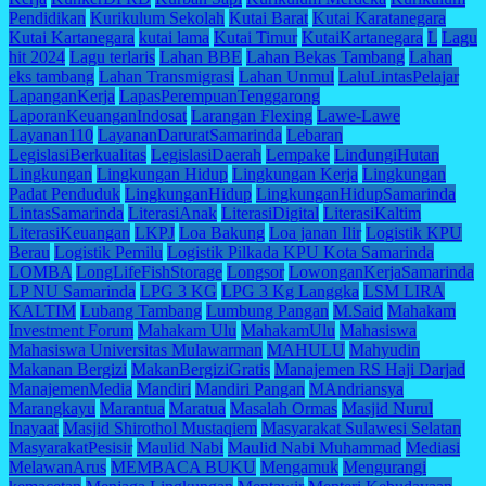
Pendidikan
Kurikulum Sekolah
Kutai Barat
Kutai Karatanegara
Kutai Kartanegara
kutai lama
Kutai Timur
KutaiKartanegara
L
Lagu
hit 2024
Lagu terlaris
Lahan BBE
Lahan Bekas Tambang
Lahan
eks tambang
Lahan Transmigrasi
Lahan Unmul
LaluLintasPelajar
LapanganKerja
LapasPerempuanTenggarong
LaporanKeuanganIndosat
Larangan Flexing
Lawe-Lawe
Layanan110
LayananDaruratSamarinda
Lebaran
LegislasiBerkualitas
LegislasiDaerah
Lempake
LindungiHutan
Lingkungan
Lingkungan Hidup
Lingkungan Kerja
Lingkungan
Padat Penduduk
LingkunganHidup
LingkunganHidupSamarinda
LintasSamarinda
LiterasiAnak
LiterasiDigital
LiterasiKaltim
LiterasiKeuangan
LKPJ
Loa Bakung
Loa janan Ilir
Logistik KPU
Berau
Logistik Pemilu
Logistik Pilkada KPU Kota Samarinda
LOMBA
LongLifeFishStorage
Longsor
LowonganKerjaSamarinda
LP NU Samarinda
LPG 3 KG
LPG 3 Kg Langgka
LSM LIRA
KALTIM
Lubang Tambang
Lumbung Pangan
M.Said
Mahakam
Investment Forum
Mahakam Ulu
MahakamUlu
Mahasiswa
Mahasiswa Universitas Mulawarman
MAHULU
Mahyudin
Makanan Bergizi
MakanBergiziGratis
Manajemen RS Haji Darjad
ManajemenMedia
Mandiri
Mandiri Pangan
MAndriansya
Marangkayu
Marantua
Maratua
Masalah Ormas
Masjid Nurul
Inayaat
Masjid Shirothol Mustaqiem
Masyarakat Sulawesi Selatan
MasyarakatPesisir
Maulid Nabi
Maulid Nabi Muhammad
Mediasi
MelawanArus
MEMBACA BUKU
Mengamuk
Mengurangi