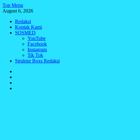
Skip
Top Menu
to
August 6, 2026
content
Redaksi
Kontak Kami
SOSMED
YouTube
Facebook
Instagram
Tik Tok
Struktur Boxs Redaksi
Redaksi
Kontak
Kami
SOSMED
Struktur
Boxs
Redaksi