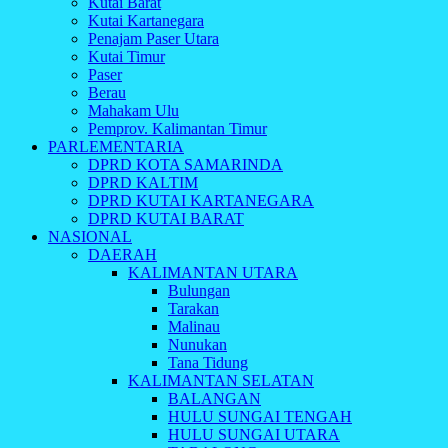
Kutai Barat
Kutai Kartanegara
Penajam Paser Utara
Kutai Timur
Paser
Berau
Mahakam Ulu
Pemprov. Kalimantan Timur
PARLEMENTARIA
DPRD KOTA SAMARINDA
DPRD KALTIM
DPRD KUTAI KARTANEGARA
DPRD KUTAI BARAT
NASIONAL
DAERAH
KALIMANTAN UTARA
Bulungan
Tarakan
Malinau
Nunukan
Tana Tidung
KALIMANTAN SELATAN
BALANGAN
HULU SUNGAI TENGAH
HULU SUNGAI UTARA