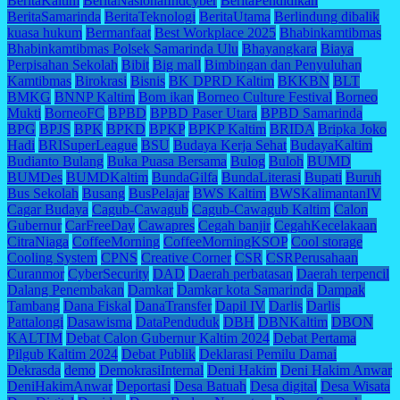
BeritaKaltim
BeritaNasionalIndcyber
BeritaPendidikan
BeritaSamarinda
BeritaTeknologi
BeritaUtama
Berlindung dibalik
kuasa hukum
Bermanfaat
Best Workplace 2025
Bhabinkamtibmas
Bhabinkamtibmas Polsek Samarinda Ulu
Bhayangkara
Biaya
Perpisahan Sekolah
Bibit
Big mall
Bimbingan dan Penyuluhan
Kamtibmas
Birokrasi
Bisnis
BK DPRD Kaltim
BKKBN
BLT
BMKG
BNNP Kaltim
Bom ikan
Borneo Culture Festival
Borneo
Mukti
BorneoFC
BPBD
BPBD Paser Utara
BPBD Samarinda
BPG
BPJS
BPK
BPKD
BPKP
BPKP Kaltim
BRIDA
Bripka Joko
Hadi
BRISuperLeague
BSU
Budaya Kerja Sehat
BudayaKaltim
Budianto Bulang
Buka Puasa Bersama
Bulog
Buloh
BUMD
BUMDes
BUMDKaltim
BundaGilfa
BundaLiterasi
Bupati
Buruh
Bus Sekolah
Busang
BusPelajar
BWS Kaltim
BWSKalimantanIV
Cagar Budaya
Cagub-Cawagub
Cagub-Cawagub Kaltim
Calon
Gubernur
CarFreeDay
Cawapres
Cegah banjir
CegahKecelakaan
CitraNiaga
CoffeeMorning
CoffeeMorningKSOP
Cool storage
Cooling System
CPNS
Creative Corner
CSR
CSRPerusahaan
Curanmor
CyberSecurity
DAD
Daerah perbatasan
Daerah terpencil
Dalang Penembakan
Damkar
Damkar kota Samarinda
Dampak
Tambang
Dana Fiskal
DanaTransfer
Dapil IV
Darlis
Darlis
Pattalongi
Dasawisma
DataPenduduk
DBH
DBNKaltim
DBON
KALTIM
Debat Calon Gubernur Kaltim 2024
Debat Pertama
Pilgub Kaltim 2024
Debat Publik
Deklarasi Pemilu Damai
Dekrasda
demo
DemokrasiInternal
Deni Hakim
Deni Hakim Anwar
DeniHakimAnwar
Deportasi
Desa Batuah
Desa digital
Desa Wisata