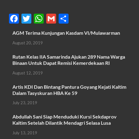
F
T
W
G
S
ac
w
h
m
h
AGM Terima Kunjungan Kasdam VI/Mulawarman
e
itt
at
ail
ar
August 20, 2019
b
er
s
e
o
A
Rutan Kelas IIA Samarinda Ajukan 289 Nama Warga
Binaan Untuk Dapat Remisi Kemerdekaan RI
o
p
August 12, 2019
k
p
Artis KDI Dan Bintang Pantura Goyang Kejati Kaltim
Dalam Tasyskuran HBA Ke 59
July 23, 2019
Abdullah Sani Siap Menduduki Kursi Sekdaprov
Kaltim Setelah Dilantik Mendagri Selasa Lusa
July 13, 2019