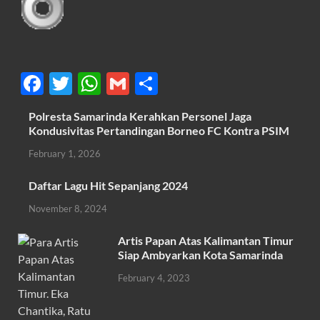
F
T
W
G
S
ac
w
h
m
h
Polresta Samarinda Kerahkan Personel Jaga
e
itt
at
ail
ar
Kondusivitas Pertandingan Borneo FC Kontra PSIM
b
er
s
e
February 1, 2026
o
A
Daftar Lagu Hit Sepanjang 2024
o
p
November 8, 2024
k
p
Artis Papan Atas Kalimantan Timur
Siap Ambyarkan Kota Samarinda
February 4, 2023