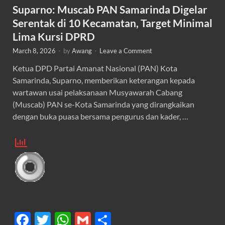
Suparno: Muscab PAN Samarinda Digelar
Serentak di 10 Kecamatan, Target Minimal
Lima Kursi DPRD
March 8, 2026
-
by
Awang
-
Leave a Comment
Ketua DPD Partai Amanat Nasional (PAN) Kota
Samarinda, Suparno, memberikan keterangan kepada
wartawan usai pelaksanaan Musyawarah Cabang
(Muscab) PAN se-Kota Samarinda yang dirangkaikan
dengan buka puasa bersama pengurus dan kader, …
F
T
W
G
S