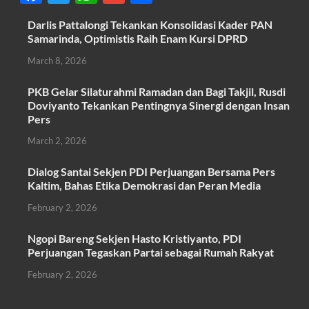
ac
w
h
m
h
Darlis Pattalongi Tekankan Konsolidasi Kader PAN
e
itt
at
ail
ar
Samarinda, Optimistis Raih Enam Kursi DPRD
b
er
s
e
March 8, 2026
o
A
PKB Gelar Silaturahmi Ramadan dan Bagi Takjil, Rusdi
o
p
Doviyanto Tekankan Pentingnya Sinergi dengan Insan
k
p
Pers
March 2, 2026
Dialog Santai Sekjen PDI Perjuangan Bersama Pers
Kaltim, Bahas Etika Demokrasi dan Peran Media
February 2, 2026
Ngopi Bareng Sekjen Hasto Kristiyanto, PDI
Perjuangan Tegaskan Partai sebagai Rumah Rakyat
February 2, 2026