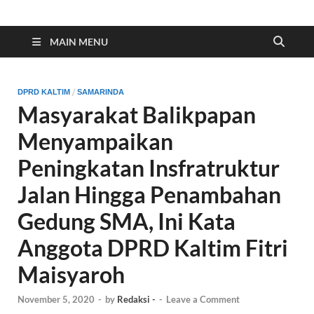
Indonesia Cyber
Media Cetak, Online & Streaming
MAIN MENU
/
DPRD KALTIM
SAMARINDA
Masyarakat Balikpapan
Menyampaikan
Peningkatan Insfratruktur
Jalan Hingga Penambahan
Gedung SMA, Ini Kata
Anggota DPRD Kaltim Fitri
Maisyaroh
November 5, 2020
-
by
Redaksi -
-
Leave a Comment