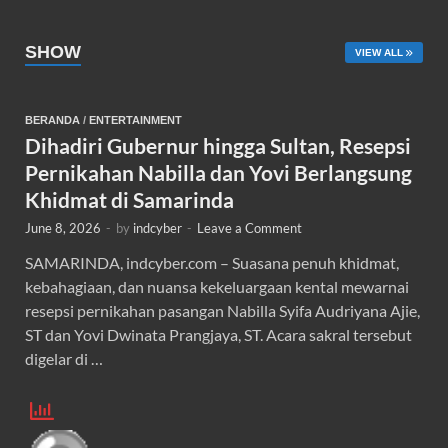
SHOW
VIEW ALL
BERANDA
/
ENTERTAINMENT
Dihadiri Gubernur hingga Sultan, Resepsi
Pernikahan Nabilla dan Yovi Berlangsung
Khidmat di Samarinda
June 8, 2026
-
by
indcyber
-
Leave a Comment
SAMARINDA, indcyber.com – Suasana penuh khidmat,
kebahagiaan, dan nuansa kekeluargaan kental mewarnai
resepsi pernikahan pasangan Nabilla Syifa Audriyana Ajie,
ST dan Yovi Dwinata Prangjaya, ST. Acara sakral tersebut
digelar di …