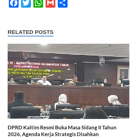
F
T
W
G
S
ac
w
h
m
h
e
itt
at
ail
ar
b
er
s
e
RELATED POSTS
o
A
o
p
k
p
DPRD Kaltim Resmi Buka Masa Sidang II Tahun
2026, Agenda Kerja Strategis Disahkan