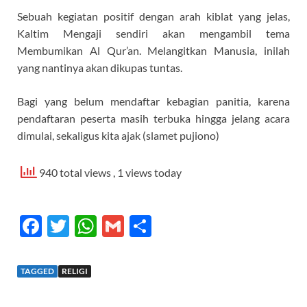
Sebuah kegiatan positif dengan arah kiblat yang jelas,
Kaltim Mengaji sendiri akan mengambil tema
Membumikan Al Qur’an. Melangitkan Manusia, inilah
yang nantinya akan dikupas tuntas.
Bagi yang belum mendaftar kebagian panitia, karena
pendaftaran peserta masih terbuka hingga jelang acara
dimulai, sekaligus kita ajak (slamet pujiono)
940 total views
, 1 views today
F
T
W
G
S
ac
w
h
m
h
e
itt
at
ail
ar
TAGGED
RELIGI
b
er
s
e