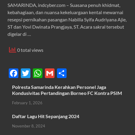
SAMARINDA, indcyber.com – Suasana penuh khidmat,
kebahagiaan, dan nuansa kekeluargaan kental mewarnai
resepsi pernikahan pasangan Nabilla Syifa Audriyana Ajie,
ST dan Yovi Dwinata Prangjaya, ST. Acara sakral tersebut
digelar di …
0 total views
F
T
W
G
S
ac
w
h
m
h
Polresta Samarinda Kerahkan Personel Jaga
e
itt
at
ail
ar
Kondusivitas Pertandingan Borneo FC Kontra PSIM
b
er
s
e
February 1, 2026
o
A
Daftar Lagu Hit Sepanjang 2024
o
p
November 8, 2024
k
p