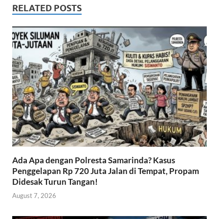
o
A
RELATED POSTS
o
p
k
p
Ada Apa dengan Polresta Samarinda? Kasus
Penggelapan Rp 720 Juta Jalan di Tempat, Propam
Didesak Turun Tangan!
August 7, 2026