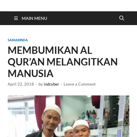
Indonesia Cyber
Media Cetak, Online & Streaming
MAIN MENU
SAMARINDA
MEMBUMIKAN AL
QUR’AN MELANGITKAN
MANUSIA
April 22, 2018
-
by
indcyber
-
Leave a Comment