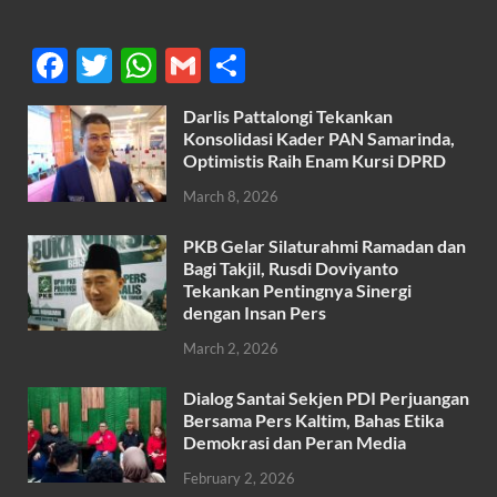
F
T
W
G
S
ac
w
h
m
h
Darlis Pattalongi Tekankan
e
itt
at
ail
ar
Konsolidasi Kader PAN Samarinda,
b
er
s
Optimistis Raih Enam Kursi DPRD
e
o
A
March 8, 2026
o
p
PKB Gelar Silaturahmi Ramadan dan
k
p
Bagi Takjil, Rusdi Doviyanto
Tekankan Pentingnya Sinergi
dengan Insan Pers
March 2, 2026
Dialog Santai Sekjen PDI Perjuangan
Bersama Pers Kaltim, Bahas Etika
Demokrasi dan Peran Media
February 2, 2026