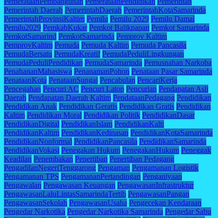
PemerataanPembangunan
PemerataanPendidikan
Pemerintah
Pemerintah Daerah
PemerintahDaerah
PemerintahKotaSamarinda
PemerintahProvinsiKaltim
Pemilu
Pemilu 2029
Pemilu Damai
Pemilu2029
PemkabKukar
Pemkot Balikpapan
Pemkot Samarinda
PemkotSamarind
PemkotSamarinda
Pemprov Kaltim
PemprovKaltim
Pemuda
Pemuda Kaltim
Pemuda Pancasila
PemudaBersatu
PemudaKreatif
PemudaPeduliLingkungan
PemudaPeduliPendidikan
PemudaSamarinda
Pemusnahan Narkoba
PenahananMahasiswa
PenanamanPohon
Penataan Pasar Samarinda
PenataanKota
PenataanSungai
Pencabulan
PencariKerja
Pencegahan
Pencuri AC
Pencuri Latop
Pencurian
Pendapatan Asli
Daerah
Pendapatan Daerah Kaltim
PendataanPedagang
Pendidikan
Pendidikan Anak
Pendidikan Geratis
Pendidikan Gratis
Pendidikan
Kaltim
Pendidikan Moral
Pendidikan Politik
PendidikanDasar
PendidikanDigital
PendidikanIslam
PendidikanKalti
PendidikanKaltim
PendidikanKedinasan
PendidikanKotaSamarinda
PendidikanNonformal
PendidikanPancasila
PendidikanSamarinda
PendidikanVokasi
Penegakan Hukum
PenegakanHukum
Peneggak
Keadilan
Penembakan
Penertiban
Penertiban Pedagang
PengadilanNegeriTenggarong
Pengaman
Pengamanan Logistik
Pengamanan TPS
PengamananPertandingan
Penganiyaan
Pengawalan
Pengawasan Keuangan
PengawasanInfrastruktur
PengawasanLaluLintasSamarindaTertib
PengawasanPangan
PengawasanSekolah
PengawasanUsaha
Pengecekan Kendaraan
Pengedar Narkotika
Pengedar Narkotika Samarinda
Pengedar Sabu