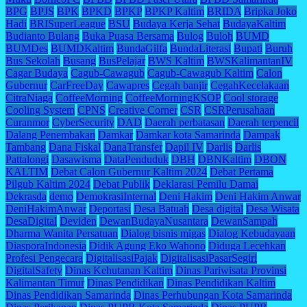
BPG
BPJS
BPK
BPKD
BPKP
BPKP Kaltim
BRIDA
Bripka Joko
Hadi
BRISuperLeague
BSU
Budaya Kerja Sehat
BudayaKaltim
Budianto Bulang
Buka Puasa Bersama
Bulog
Buloh
BUMD
BUMDes
BUMDKaltim
BundaGilfa
BundaLiterasi
Bupati
Buruh
Bus Sekolah
Busang
BusPelajar
BWS Kaltim
BWSKalimantanIV
Cagar Budaya
Cagub-Cawagub
Cagub-Cawagub Kaltim
Calon
Gubernur
CarFreeDay
Cawapres
Cegah banjir
CegahKecelakaan
CitraNiaga
CoffeeMorning
CoffeeMorningKSOP
Cool storage
Cooling System
CPNS
Creative Corner
CSR
CSRPerusahaan
Curanmor
CyberSecurity
DAD
Daerah perbatasan
Daerah terpencil
Dalang Penembakan
Damkar
Damkar kota Samarinda
Dampak
Tambang
Dana Fiskal
DanaTransfer
Dapil IV
Darlis
Darlis
Pattalongi
Dasawisma
DataPenduduk
DBH
DBNKaltim
DBON
KALTIM
Debat Calon Gubernur Kaltim 2024
Debat Pertama
Pilgub Kaltim 2024
Debat Publik
Deklarasi Pemilu Damai
Dekrasda
demo
DemokrasiInternal
Deni Hakim
Deni Hakim Anwar
DeniHakimAnwar
Deportasi
Desa Batuah
Desa digital
Desa Wisata
DesaDigital
Deviden
DewanBudayaNusantara
DewanSampah
Dharma Wanita Persatuan
Dialog bisnis migas
Dialog Kebudayaan
DiasporaIndonesia
Didik Agung Eko Wahono
Diduga Lecehkan
Profesi Pengecara
DigitalisasiPajak
DigitalisasiPasarSegiri
DigitalSafety
Dinas Kehutanan Kaltim
Dinas Pariwisata Provinsi
Kalimantan Timur
Dinas Pendidikan
Dinas Pendidikan Kaltim
Dinas Pendidikan Samarinda
Dinas Perhubungan Kota Samarinda