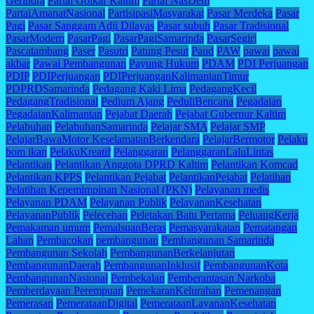
Gerindra
Partai Golkar Kaltim
Partai NasDem
PartaiAmanatNasional
PartisipasiMasyarakat
Pasar Merdeka
Pasar
Pagi
Pasar Sanggam Adji Dilayas
Pasar subuh
Pasar Tradisional
PasarModern
PasarPagi
PasarPagiSamarinda
PasarSegiri
Pascatambang
Paser
Pasutri
Patung Pesut
Paud
PAW
pawai
pawai
akbar
Pawai Pembangunan
Payung Hukum
PDAM
PDI Perjuangan
PDIP
PDIPerjuangan
PDIPerjuanganKalimantanTimur
PDPRDSamarinda
Pedagang Kaki Lima
PedagangKecil
PedagangTradisional
Pedium Ajang
PeduliBencana
Pegadaian
PegadaianKalimantan
Pejabat Daerah
Pejabat Gubernur Kaltim
Pelabuhan
PelabuhanSamarinda
Pelajar SMA
Pelajar SMP
PelajarBawaMotor KeselamatanBerkendara
PelajarBermotor
Pelaku
bom ikan
PelakuKreatif
Pelanggaran
PelanggaranLaluLintas
Pelantikan
Pelantikan Anggota DPRD Kaltim
Pelantikan Komcad
Pelantikan KPPS
Pelantikan Pejabat
PelantikanPejabat
Pelatihan
Pelatihan Kepemimpinan Nasional (PKN)
Pelayanan medis
Pelayanan PDAM
Pelayanan Publik
PelayananKesehatan
PelayananPublik
Pelecehan
Peletakan Batu Pertama
PeluangKerja
Pemakaman umum
PemalsuanBeras
Pemasyarakatan
Pematangan
Lahan
Pembacokan
pembangunan
Pembangunan Samarinda
Pembangunan Sekolah
PembangunanBerkelanjutan
PembangunanDaerah
PembangunanInklusif
PembangunanKota
PembangunanNasional
Pembekalan
Pemberantasan Narkoba
Pemberdayaan Perempuan
PemekaranKelurahan
Pemenangan
Pemerasan
PemerataanDigital
PemerataanLayananKesehatan