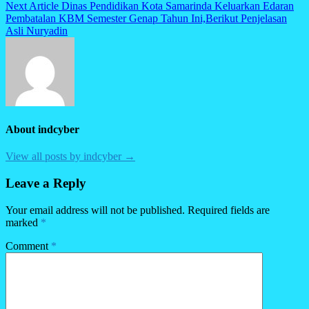
navigation
Next Article
Dinas Pendidikan Kota Samarinda Keluarkan Edaran
Pembatalan KBM Semester Genap Tahun Ini,Berikut Penjelasan
Asli Nuryadin
About indcyber
View all posts by indcyber →
Leave a Reply
Your email address will not be published.
Required fields are
marked
*
Comment
*