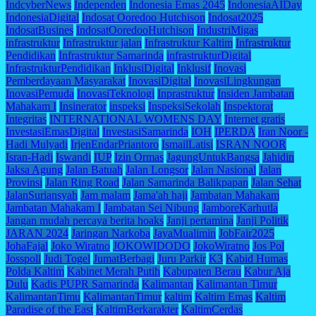
IndcyberNews
Independen
Indonesia Emas 2045
IndonesiaAIDay
IndonesiaDigital
Indosat Ooredoo Hutchison
Indosat2025
IndosatBusines
IndosatOoredooHutchison
IndustriMigas
infrastruktur
Infrastruktur jalan
Infrastruktur Kaltim
Infrastruktur
Pendidikan
Infrastruktur Samarinda
infrastrukturDigital
InfrastrukturPendidikan
InklusiDigital
Inklusif
Inovasi
Pemberdayaan Masyarakat
InovasiDigital
InovasiLingkungan
InovasiPemuda
InovasiTeknologi
Inprastruktur
Insiden Jambatan
Mahakam I
Insinerator
inspeksi
InspeksiSekolah
Inspektorat
Integritas
INTERNATIONAL WOMENS DAY
Internet gratis
InvestasiEmasDigital
InvestasiSamarinda
IOH
IPERDA
Iran Noor -
Hadi Mulyadi
IrjenEndarPriantoro
IsmailLatisi
ISRAN NOOR
Isran-Hadi
Iswandi
IUP
Izin Ormas
JagungUntukBangsa
Jahidin
Jaksa Agung
Jalan Batuah
Jalan Longsor
Jalan Nasional
Jalan
Provinsi
Jalan Ring Road
Jalan Samarinda Balikpapan
Jalan Sehat
JalanSuriansyah
Jam malam
Jama'ah haji
Jambatan Mahakam
Jambatan Mahakam I
Jambatan Sei Nibung
JamboreKarhutla
Jangan mudah percaya berita hoaks
Janji pertamina
Janji Politik
JARAN 2024
Jaringan Narkoba
JayaMualimin
JobFair2025
JohaFajal
Joko Wiratno
JOKOWIDODO
JokoWiratno
Jos Pol
Josspoll
Judi Togel
JumatBerbagi
Juru Parkir
K3
Kabid Humas
Polda Kaltim
Kabinet Merah Putih
Kabupaten Berau
Kabur Aja
Dulu
Kadis PUPR Samarinda
Kalimantan
Kalimantan Timur
KalimantanTimu
KalimantanTimur
kaltim
Kaltim Emas
Kaltim
Paradise of the East
KaltimBerkarakter
KaltimCerdas