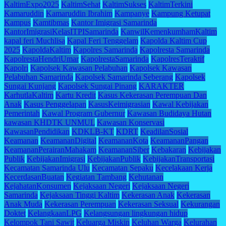
KaltimExpo2025
KaltimSehat
KaltimSukses
KaltimTerkini
Kamaruddin
Kamaruddin Ibrahim
Kampanye
Kampung Ketupat
Kampus
Kamtibmas
Kantor Imigrasi Samarinda
KantorImigrasiKelasITPISamarinda
KanwilKemenkumhamKaltim
kapal feri Muchlisa
Kapal Feri Tenggelam
Kapolda Kaltim Cup
2025
KapoldaKaltim
Kapolres Samarinda
Kapolresta Samarinda
KapolrestaHendriUmar
KapolrestaSamarinda
KapolresTeraktif
Kapolri
Kapolsek Kawasan Pelabuhan
Kapolsek Kawasan
Pelabuhan Samarinda
Kapolsek Samarinda Seberang
Kapolsek
Sungai Kunjang
Kapolsek Sungai Pinang
KARAKTER
KarhutlaKaltim
Kartu Kredit
Kasus Kekerasan Perempuan Dan
Anak
Kasus Penggelapan
KasusKeimigrasian
Kawal Kebijakan
Pemerintah
Kawal Program Gubernur
Kawasan Budidaya Hutan
kawasan KHDTK UNMUL
Kawasan Konservasi
KawasanPendidikan
KDKLB-KT
KDRT
KeadilanSosial
Keamanan
KeamananDigital
KeamananKota
KeamananPangan
KeamananPerairanMahakam
KeamananSiber
Kebakaran
Kebijakan
Publik
KebijakanImigrasi
KebijakanPublik
KebijakanTransportasi
Kecamatan Samarinda Ulu
Kecamatan Sepaku
Kecelakaan Kerja
KecerdasanBuatan
Kegiatan Tambang
Kehutanan
KejahatanKonsumen
Kejaksaan Negeri
Kejaksaan Negeri
Samarinda
Kejaksaan Tinggi Kaltim
Kekerasan Anak
Kekerasan
Anak Muda
Kekerasan Perempuan
Kekerasan Seksual
Kekurangan
Doktet
KelangkaanLPG
Kelangsungan lingkungan hidup
Kelompok Tani Sawit
Keluarga Miskin
Keluhan Warga
Kelurahan