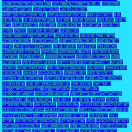
#SatresnarkobaSamarinda
#Sekda #PelayananPublik
#software
#StopCuranmor
#StopJambret
#StopNarkoba
#SungaiKarangMumus
#UnitPPASamarinda
10 November
100
Hari Kerja
1000 desa digital
3KiosK
5GIndonesia
AAKBB
Abdul
Giaz
Abdul Rohim
Abdullah
AbdulRohim
Abdunnur
Abraham
Ingan
Abrasi
AchmadSukamto
Adhyaksa
AdministrasiKependudukan
Adul Rohim
Afif Raihan Harun
AgusAndrianto
Agusriansyah
AhmadMaslihuddin
AI di Dunia
Kerja
AIExperienceCenter
AIIndonesia
Air Bersih
AITechCo
AIUntukKitaSemua
Aivolusi
AIvolusi5G
AKD
Akhmed Reza
Fachlevi
Akmal Malik
Akses Informasi
Aksi bersih-bersih
Aksi
Pencurian
AksiKemanusiaan
Aliansi Mitra Kaltim Bersatu
Aman
Ambon
Ambulance Air
AmbulanTanpaSopir
AMDAL
AMERIKA
SERIKAT
AMKB
AMSIKaltim
Anak Muda
Anak Sekolah
AnakCintaLingkunga
Ananda Emira Moeis
AnandaEmiraMoeis
Andi Harun
Andi Satya Adi Saputra
AndiHarun
Anggaran
Anggaran Kesehatan
Anggaran2025
Anggaran2026
AnggaranDaerah
AngkutanSekolah
AngkutanSungaiDanDanau
AnsorKaltim
Anti Korupsi
AntiScam
AntiSpam
APBD
APBD
Samarinda 2026
APBD2024
APBD2025
APBD2026
APBDKaltim
APBDPerubahan2025
APBDSamarinda
ApelSiagaKarhutla
APPSI
Apresiasi Kreasi Kaltim 2024
Arif Kurniawan
Arus Aras
Arus
mudik
ASerap Aspirasi Warga
AsliNuryadin
ASN
ASNTransportasi
Aspirasi Masyarakat
Aspirasi warga
AspirasiRakyat
AspirasiWarga
Aspol
AstaCita
Aswanuddin
Atasi Banjir
Atasi Pengangguran