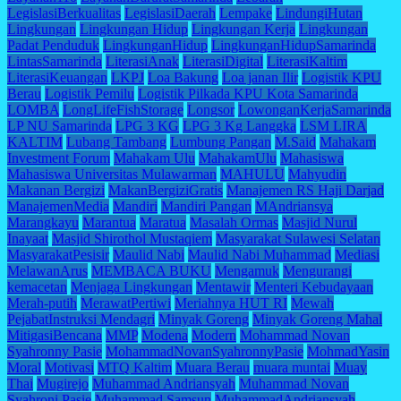
LegislasiBerkualitas
LegislasiDaerah
Lempake
LindungiHutan
Lingkungan
Lingkungan Hidup
Lingkungan Kerja
Lingkungan
Padat Penduduk
LingkunganHidup
LingkunganHidupSamarinda
LintasSamarinda
LiterasiAnak
LiterasiDigital
LiterasiKaltim
LiterasiKeuangan
LKPJ
Loa Bakung
Loa janan Ilir
Logistik KPU
Berau
Logistik Pemilu
Logistik Pilkada KPU Kota Samarinda
LOMBA
LongLifeFishStorage
Longsor
LowonganKerjaSamarinda
LP NU Samarinda
LPG 3 KG
LPG 3 Kg Langgka
LSM LIRA
KALTIM
Lubang Tambang
Lumbung Pangan
M.Said
Mahakam
Investment Forum
Mahakam Ulu
MahakamUlu
Mahasiswa
Mahasiswa Universitas Mulawarman
MAHULU
Mahyudin
Makanan Bergizi
MakanBergiziGratis
Manajemen RS Haji Darjad
ManajemenMedia
Mandiri
Mandiri Pangan
MAndriansya
Marangkayu
Marantua
Maratua
Masalah Ormas
Masjid Nurul
Inayaat
Masjid Shirothol Mustaqiem
Masyarakat Sulawesi Selatan
MasyarakatPesisir
Maulid Nabi
Maulid Nabi Muhammad
Mediasi
MelawanArus
MEMBACA BUKU
Mengamuk
Mengurangi
kemacetan
Menjaga Lingkungan
Mentawir
Menteri Kebudayaan
Merah-putih
MerawatPertiwi
Meriahnya HUT RI
Mewah
PejabatInstruksi Mendagri
Minyak Goreng
Minyak Goreng Mahal
MitigasiBencana
MMP
Modena
Modern
Mohammad Novan
Syahronny Pasie
MohammadNovanSyahronnyPasie
MohmadYasin
Moral
Motivasi
MTQ Kaltim
Muara Berau
muara muntai
Muay
Thai
Mugirejo
Muhammad Andriansyah
Muhammad Novan
Syahroni Pasie
Muhammad Samsun
MuhammadAndriansyah