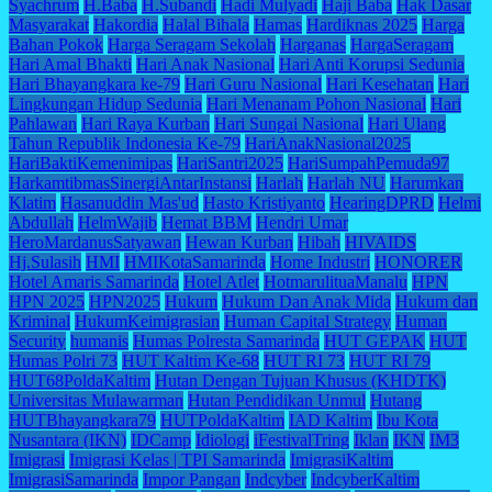
Syachrum
H.Baba
H.Subandi
Hadi Mulyadi
Haji Baba
Hak Dasar
Masyarakat
Hakordia
Halal Bihala
Hamas
Hardiknas 2025
Harga
Bahan Pokok
Harga Seragam Sekolah
Harganas
HargaSeragam
Hari Amal Bhakti
Hari Anak Nasional
Hari Anti Korupsi Sedunia
Hari Bhayangkara ke-79
Hari Guru Nasional
Hari Kesehatan
Hari
Lingkungan Hidup Sedunia
Hari Menanam Pohon Nasional
Hari
Pahlawan
Hari Raya Kurban
Hari Sungai Nasional
Hari Ulang
Tahun Republik Indonesia Ke-79
HariAnakNasional2025
HariBaktiKemenimipas
HariSantri2025
HariSumpahPemuda97
HarkamtibmasSinergiAntarInstansi
Harlah
Harlah NU
Harumkan
Klatim
Hasanuddin Mas'ud
Hasto Kristiyanto
HearingDPRD
Helmi
Abdullah
HelmWajib
Hemat BBM
Hendri Umar
HeroMardanusSatyawan
Hewan Kurban
Hibah
HIVAIDS
Hj.Sulasih
HMI
HMIKotaSamarinda
Home Industri
HONORER
Hotel Amaris Samarinda
Hotel Atlet
HotmarulituaManalu
HPN
HPN 2025
HPN2025
Hukum
Hukum Dan Anak Mida
Hukum dan
Kriminal
HukumKeimigrasian
Human Capital Strategy
Human
Security
humanis
Humas Polresta Samarinda
HUT GEPAK
HUT
Humas Polri 73
HUT Kaltim Ke-68
HUT RI 73
HUT RI 79
HUT68PoldaKaltim
Hutan Dengan Tujuan Khusus (KHDTK)
Universitas Mulawarman
Hutan Pendidikan Unmul
Hutang
HUTBhayangkara79
HUTPoldaKaltim
IAD Kaltim
Ibu Kota
Nusantara (IKN)
IDCamp
Idiologi
iFestivalTring
Iklan
IKN
IM3
Imigrasi
Imigrasi Kelas | TPI Samarinda
ImigrasiKaltim
ImigrasiSamarinda
Impor Pangan
Indcyber
IndcyberKaltim