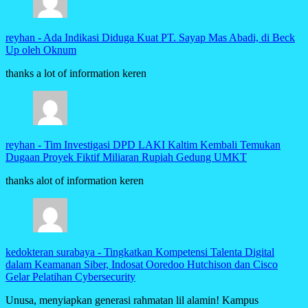
reyhan
-
Ada Indikasi Diduga Kuat PT. Sayap Mas Abadi, di Beck
Up oleh Oknum
thanks a lot of information keren
reyhan
-
Tim Investigasi DPD LAKI Kaltim Kembali Temukan
Dugaan Proyek Fiktif Miliaran Rupiah Gedung UMKT
thanks alot of information keren
kedokteran surabaya
-
Tingkatkan Kompetensi Talenta Digital
dalam Keamanan Siber, Indosat Ooredoo Hutchison dan Cisco
Gelar Pelatihan Cybersecurity
Unusa, menyiapkan generasi rahmatan lil alamin! Kampus