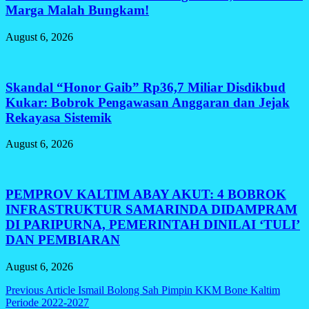
Marga Malah Bungkam!
August 6, 2026
Skandal “Honor Gaib” Rp36,7 Miliar Disdikbud
Kukar: Bobrok Pengawasan Anggaran dan Jejak
Rekayasa Sistemik
August 6, 2026
PEMPROV KALTIM ABAY AKUT: 4 BOBROK
INFRASTRUKTUR SAMARINDA DIDAMPRAM
DI PARIPURNA, PEMERINTAH DINILAI ‘TULI’
DAN PEMBIARAN
August 6, 2026
Post
Previous Article
Ismail Bolong Sah Pimpin KKM Bone Kaltim
Periode 2022-2027