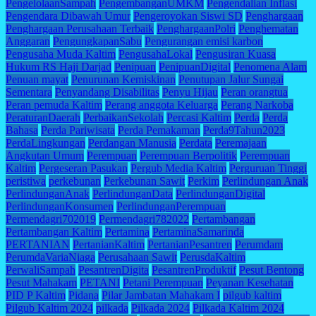
PengelolaanSampah
PengembanganUMKM
Pengendalian Inflasi
Pengendara Dibawah Umur
Pengeroyokan Siswi SD
Penghargaan
Penghargaan Perusahaan Terbaik
PenghargaanPolri
Penghematan
Anggaran
PengungkapanSabu
Pengurangan emisi karbon
Pengusaha Muda Kaltim
PengusahaLokal
Pengusiran Kuasa
Hukum RS Haji Darjad
Penipuan
PenipuanDigital
Penomena Alam
Penuan mayat
Penurunan Kemiskinan
Penutupan Jalur Sungai
Sementara
Penyandang Disabilitas
Penyu Hijau
Peran orangtua
Peran pemuda Kaltim
Perang anggota Keluarga
Perang Narkoba
PeraturanDaerah
PerbaikanSekolah
Percasi Kaltim
Perda
Perda
Bahasa
Perda Pariwisata
Perda Pemakaman
Perda9Tahun2023
PerdaLingkungan
Perdangan Manusia
Perdata
Peremajaan
Angkutan Umum
Perempuan
Perempuan Berpolitik
Perempuan
Kaltim
Pergeseran Pasukan
Pergub Media Kaltim
Perguruan Tinggi
peristiwa
perkebunan
Perkebunan Sawit
Perkim
Perlindungan Anak
PerlindunganAnak
PerlindunganData
PerlindunganDigital
PerlindunganKonsumen
PerlindunganPerempuan
Permendagri702019
Permendagri782022
Pertambangan
Pertambangan Kaltim
Pertamina
PertaminaSamarinda
PERTANIAN
PertanianKaltim
PertanianPesantren
Perumdam
PerumdaVariaNiaga
Perusahaan Sawit
PerusdaKaltim
PerwaliSampah
PesantrenDigita
PesantrenProduktif
Pesut Bentong
Pesut Mahakam
PETANI
Petani Perempuan
Peyanan Kesehatan
PID P Kaltim
Pidana
Pilar Jambatan Mahakam I
pilgub kaltim
Pilgub Kaltim 2024
pilkada
Pilkada 2024
Pilkada Kaltim 2024