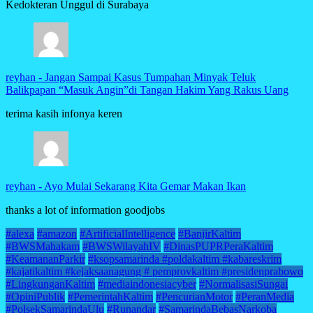
Kedokteran Unggul di Surabaya
reyhan
-
Jangan Sampai Kasus Tumpahan Minyak Teluk
Balikpapan “Masuk Angin”di Tangan Hakim Yang Rakus Uang
terima kasih infonya keren
reyhan
-
Ayo Mulai Sekarang Kita Gemar Makan Ikan
thanks a lot of information goodjobs
#alexa
#amazon
#ArtificialIntelligence
#BanjirKaltim
#BWSMahakam
#BWSWilayahIV
#DinasPUPRPeraKaltim
#KeamananParkir
#ksopsamarinda #poldakaltim #kabareskrim
#kajatikaltim #kejaksaanagung # pemprovkaltim #presidenprabowo
#LingkunganKaltim
#mediaindonesiacyber
#NormalisasiSungai
#OpiniPublik
#PemerintahKaltim
#PencurianMotor
#PeranMedia
#PolsekSamarindaUlu
#Runandar
#SamarindaBebasNarkoba