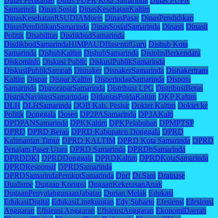
Dinas Perikanan
Dinas PUPR Kota Samarinda
Dinas PUPR
Samarinda
Dinas Sosial
DinasKesehatanKaltim
DinasKesehatanRSUDIAMoeis
DinasPasar
DinasPendidikan
DinasPendidikanSamarinda
DinasSosialSamarinda
Dinasti
Dinasti
Politik
Disabilitas
DisdikbudSamarinda
DisdikbudSamarindaHIMPAUDIInsentifGuru
Dishub Kota
Samarinda
DishubKaltim
DishubSamarinda
DisiplinBerkendara
Diskominfo
Diskusi Public
DiskusiPublikSamarinda
DiskusiPublikSampah
Disnaker
DisnakerSamarinda
Disnakertrans
Kaltim
Dispar
Dispar Kaltim
DisperindagSamarinda
Dispora
Samarinda
DisporaparSamarinda
Distribusi LPG
DistribusiBeras
DistrikNavigasiSamarindap
DitlantasPoldaKaltim
DKP Kaltim
DLH
DLHSamarinda
DOB Kab. Pesisir
Dokter Kaltim
Doktet ke
Politik
Donggala
Dosen
DP2PASamarinda
DP3AKalti
DPDPANSamarinda
DPKKaltim
DPKPelabuhan
DPMPTSP
DPRD
DPRD Berau
DPRD Kabupaten Donggala
DPRD
Kalimantan Timur
DPRD KALTIM
DPRD Kota Samarinda
DPRD
Penajam Paser Utara
DPRD Samarinda
DPRDbSamarinda
DPRDDKI
DPRDDonggala
DPRDKaltim
DPRDKotaSamarinda
DPRDResponsif
DPRDSamarinda
DPRDSamarindaPemkotSamarinda
Dprf
Dr.Sani
Drainase
Dualisme
Dugaan Korupsi
DugaanKekerasanAnak
DugaanPenyalahgunaanJabatan
Durian Melak
Edukasi
EdukasiDigital
EdukasiLingkungan
Edy Suharto
Efesiensi
Efesiensi
Anggaran
Efisiensi Anggaran
EfisiensiAnggaran
EkonomiDaerah