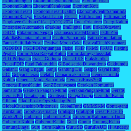
EkonomiDigital
EkonomiDigitalIndonesia
EkonomiHijau
EkonomiKaltim
EkonomiKerakyatan
EkonomiKota
EkonomiKreatif
EkonomiKreatifKaltim
EkonomiKreatifSamarinda
EkonomiRakyat
Eksekusi Lahan
Ekstasi
Ekti Imanuel
EktiImanuel
Employee Carbon Offset (ECO) 2024
EndarPriantoro
EnergiKaltim
Enterprise Automation
eParking
EraDigital
Erau
ErikaOktaviani
ESDM
EtikaSimbolNegara
EvaluasiArmadaDarurat
Fadli Zon
FakultasKehutananUnmul
FashionSamarinda
Fatma Foundation.
Fatma Saifullah Yusuf
Festival Moon Cake
FestivalBilahNusantara
FGDPDIP
FGDPDIPerjuangan
Fiskal
FKIP
FKMS
FKUB
Flexing
Pejabat
Forum Aksi Rakyat Katim
Forum Jamiyyatussadah
FPDIPerjuagan
Fraksi Gerindra
Fraksi PKS
FraksiGolkar
FraksiPDIP
Fuad Fakhruddin
G Budisatrio Djiwandono
Gakkumdu
GalianC
Gang Unggul
Ganja
Gantung Diri
Gaspol
GayaHidup
GCI
GebyarLiterasi
Gelatik
Gemar makan ikan
Generasi muda
Kaltim
Generasi Muda Samarinda
GenerasiEmas2030
GenerasiEmasKaltim
GenZBerinvestasi
Gerakan Komunitas
Samarinda
Gerakan Pangan Murah
GerakanPanganMurah
Geratis
Geratis Pol
Geratis pool
Geratispol
Gereja Toraja
Gerindra Kaltim
Gilfante
Gladi Posko Ops Mantap Praja
GlobalCitizenshipOfIndonesia
GlobalFund
GMMSKM
Gonta-ganti
Kurikulum
GoodGovernance
Gratispol
Gratispoll
Great Place To
Work 2025
Gubernur
Gubernur Baru
Gubernur Kalimantan Timur
Gubernur Kaltim
GubernurKaltim
Gulat
Guntur
Gunung Kelua
GunungLingai
Guru
Guru Kaltim
Guru SD
GuruPAUD
H. Anderiy