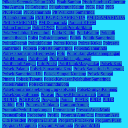
Pilkada Serentak Tahun 2024
Pisah Sambut
Pisah Sambut Gubernur
Pita Asmara
PJ Gubernur
PJ gubernur Kaltim
PKK
PKP
PKS
PKSPeduli
PKSSamarinda
Plt Walikota Samarinda
PLTSaSamarinda
PMII KOPRI SAMRINDA
PMII SAMARINDA
PMII SAMRINDA
PMIISamarinda
Podcast KPFM
PohonTumbang
PokirDPRD
PokokPokokPikiran
PolaPembibitanKemenhub
Polda Kaltim
PoldaKaltim
Polemik
rumah ibadah
Polisi
Polisicintapetani
Politik
Politik Samarinda
PolitikDaerah
PolitikKaltim
Polres Kubar
Polres Kukar
Polresata
Samarinda
Polresta
Polresta Samarinda
PolrestaSamarinda
PolrestaSamarindaBerprestasi
Polri
Polridukungketahananpangan
PolriHumanis
PolriPeduli
PolriPeduliLingkungan
PolriPeduliPangan
PolriPresisi
PolriUntukMasyarakat
Polsek Kota
Polsek Palaran
Polsek Samarinda Kota
Polsek Samarinda Seberang
Polsek Samarinda Ulu
Polsek Sungai Kunjang
Polsek Sungai
Pinang
Polsek Tabang
PolsekKawasanPelabuhanSamarinda
PolsekPalaran
PolsekSamarindaKota
PolsekSamarindaSeberangUngkapKasus
PolsekSungaiKunjang
PolsekSungaiPinang
Polwan
PonpesKhoiruUmmah
Ponton
POPDA
PORPROV
Posyandu
Potensi
PPATK
PPDB
PPDB
Kaltim
PPU
Prabowo Subianto
PramonoAnung
PramukaPeduliLingkungan
Premanisme
PrestasiAnakMuda
PrestasiPolisi
Probebaya
Profile
Program Asta Cita
Program Asta
Cita Presiden
Program Dishub
Program ProRakyat
Program Pusat
Program Unggulan
Program Wiramuda
ProgramMBG