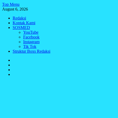
Skip
Top Menu
to
August 6, 2026
content
Redaksi
Kontak Kami
SOSMED
YouTube
Facebook
Instagram
Tik Tok
Struktur Boxs Redaksi
Redaksi
Kontak
Kami
SOSMED
Struktur
Boxs
Redaksi