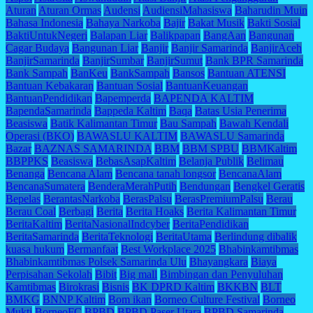
Aturan
Aturan Ormas
Audensi
AudiensiMahasiswa
Baharudin Muin
Bahasa Indonesia
Bahaya Narkoba
Bajir
Bakat Musik
Bakti Sosial
BaktiUntukNegeri
Balapan Liar
Balikpapan
BangAan
Bangunan
Cagar Budaya
Bangunan Liar
Banjir
Banjir Samarinda
BanjirAceh
BanjirSamarinda
BanjirSumbar
BanjirSumut
Bank BPR Samarinda
Bank Sampah
BanKeu
BankSampah
Bansos
Bantuan ATENSI
Bantuan Kebakaran
Bantuan Sosial
BantuanKeuangan
BantuanPendidikan
Bapemperda
BAPENDA KALTIM
BapendaSamarinda
Bappeda Kaltim
Baqa
Batas Usia Penerima
Beasiswa
Batik Kalimantan Timur
Bau Sampah
Bawah Kendali
Operasi (BKO)
BAWASLU KALTIM
BAWASLU Samarinda
Bazar
BAZNAS SAMARINDA
BBM
BBM SPBU
BBMKaltim
BBPPKS
Beasiswa
BebasAsapKaltim
Belanja Publik
Belimau
Benanga
Bencana Alam
Bencana tanah longsor
BencanaAlam
BencanaSumatera
BenderaMerahPutih
Bendungan
Bengkel Geratis
Bepelas
BerantasNarkoba
BerasPalsu
BerasPremiumPalsu
Berau
Berau Coal
Berbagi
Berita
Berita Hoaks
Berita Kalimantan Timur
BeritaKaltim
BeritaNasionalIndcyber
BeritaPendidikan
BeritaSamarinda
BeritaTeknologi
BeritaUtama
Berlindung dibalik
kuasa hukum
Bermanfaat
Best Workplace 2025
Bhabinkamtibmas
Bhabinkamtibmas Polsek Samarinda Ulu
Bhayangkara
Biaya
Perpisahan Sekolah
Bibit
Big mall
Bimbingan dan Penyuluhan
Kamtibmas
Birokrasi
Bisnis
BK DPRD Kaltim
BKKBN
BLT
BMKG
BNNP Kaltim
Bom ikan
Borneo Culture Festival
Borneo
Mukti
BorneoFC
BPBD
BPBD Paser Utara
BPBD Samarinda