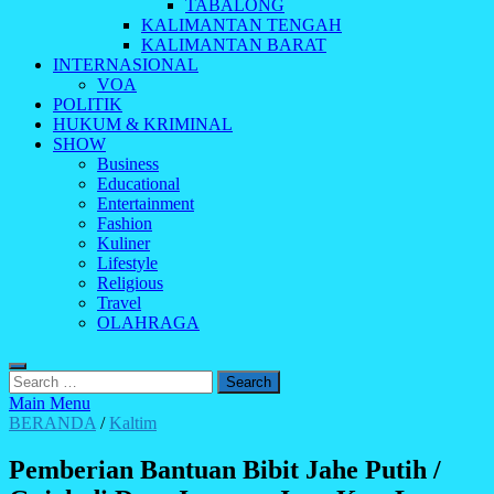
TABALONG
KALIMANTAN TENGAH
KALIMANTAN BARAT
INTERNASIONAL
VOA
POLITIK
HUKUM & KRIMINAL
SHOW
Business
Educational
Entertainment
Fashion
Kuliner
Lifestyle
Religious
Travel
OLAHRAGA
Search
for:
Main Menu
BERANDA
/
Kaltim
Pemberian Bantuan Bibit Jahe Putih /