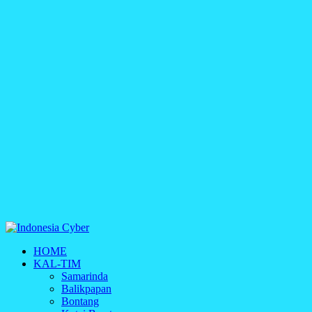
Indonesia Cyber
HOME
Media Cetak, Online & Streaming
KAL-TIM
Samarinda
Balikpapan
Bontang