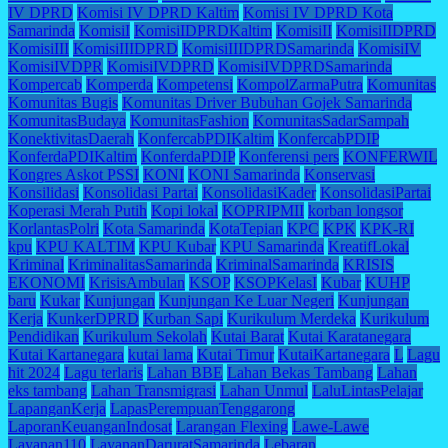
IV DPRD
Komisi IV DPRD Kaltim
Komisi IV DPRD Kota
Samarinda
KomisiI
KomisiIDPRDKaltim
KomisiII
KomisiIIDPRD
KomisiIII
KomisiIIIDPRD
KomisiIIIDPRDSamarinda
KomisiIV
KomisiIVDPR
KomisiIVDPRD
KomisiIVDPRDSamarinda
Kompercab
Komperda
Kompetensi
KompolZarmaPutra
Komunitas
Komunitas Bugis
Komunitas Driver Bubuhan Gojek Samarinda
KomunitasBudaya
KomunitasFashion
KomunitasSadarSampah
KonektivitasDaerah
KonfercabPDIKaltim
KonfercabPDIP
KonferdaPDIKaltim
KonferdaPDIP
Konferensi pers
KONFERWIL
Kongres Askot PSSI
KONI
KONI Samarinda
Konservasi
Konsilidasi
Konsolidasi Partai
KonsolidasiKader
KonsolidasiPartai
Koperasi Merah Putih
Kopi lokal
KOPRIPMII
korban longsor
KorlantasPolri
Kota Samarinda
KotaTepian
KPC
KPK
KPK-RI
kpu
KPU KALTIM
KPU Kubar
KPU Samarinda
KreatifLokal
Kriminal
KriminalitasSamarinda
KriminalSamarinda
KRISIS
EKONOMI
KrisisAmbulan
KSOP
KSOPKelasI
Kubar
KUHP
baru
Kukar
Kunjungan
Kunjungan Ke Luar Negeri
Kunjungan
Kerja
KunkerDPRD
Kurban Sapi
Kurikulum Merdeka
Kurikulum
Pendidikan
Kurikulum Sekolah
Kutai Barat
Kutai Karatanegara
Kutai Kartanegara
kutai lama
Kutai Timur
KutaiKartanegara
L
Lagu
hit 2024
Lagu terlaris
Lahan BBE
Lahan Bekas Tambang
Lahan
eks tambang
Lahan Transmigrasi
Lahan Unmul
LaluLintasPelajar
LapanganKerja
LapasPerempuanTenggarong
LaporanKeuanganIndosat
Larangan Flexing
Lawe-Lawe
Layanan110
LayananDaruratSamarinda
Lebaran