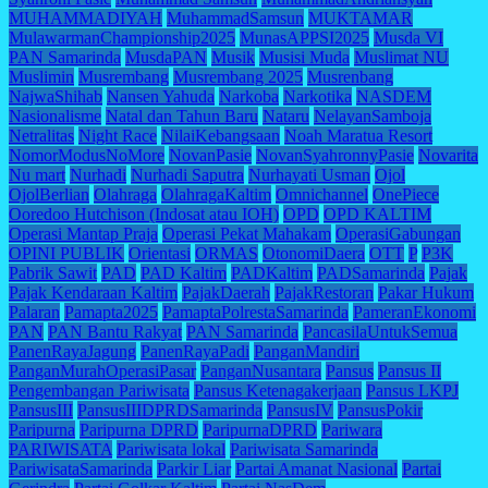
MUHAMMADIYAH
MuhammadSamsun
MUKTAMAR
MulawarmanChampionship2025
MunasAPPSI2025
Musda VI
PAN Samarinda
MusdaPAN
Musik
Musisi Muda
Muslimat NU
Muslimin
Musrembang
Musrembang 2025
Musrenbang
NajwaShihab
Nansen Yahuda
Narkoba
Narkotika
NASDEM
Nasionalisme
Natal dan Tahun Baru
Nataru
NelayanSamboja
Netralitas
Night Race
NilaiKebangsaan
Noah Maratua Resort
NomorModusNoMore
NovanPasie
NovanSyahronnyPasie
Novarita
Nu mart
Nurhadi
Nurhadi Saputra
Nurhayati Usman
Ojol
OjolBerlian
Olahraga
OlahragaKaltim
Omnichannel
OnePiece
Ooredoo Hutchison (Indosat atau IOH)
OPD
OPD KALTIM
Operasi Mantap Praja
Operasi Pekat Mahakam
OperasiGabungan
OPINI PUBLIK
Orientasi
ORMAS
OtonomiDaera
OTT
P
P3K
Pabrik Sawit
PAD
PAD Kaltim
PADKaltim
PADSamarinda
Pajak
Pajak Kendaraan Kaltim
PajakDaerah
PajakRestoran
Pakar Hukum
Palaran
Pamapta2025
PamaptaPolrestaSamarinda
PameranEkonomi
PAN
PAN Bantu Rakyat
PAN Samarinda
PancasilaUntukSemua
PanenRayaJagung
PanenRayaPadi
PanganMandiri
PanganMurahOperasiPasar
PanganNusantara
Pansus
Pansus II
Pengembangan Pariwisata
Pansus Ketenagakerjaan
Pansus LKPJ
PansusIII
PansusIIIDPRDSamarinda
PansusIV
PansusPokir
Paripurna
Paripurna DPRD
ParipurnaDPRD
Pariwara
PARIWISATA
Pariwisata lokal
Pariwisata Samarinda
PariwisataSamarinda
Parkir Liar
Partai Amanat Nasional
Partai