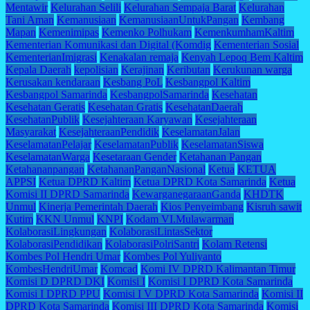
Mentawir
Kelurahan Selili
Kelurahan Sempaja Barat
Kelurahan
Tani Aman
Kemanusiaan
KemanusiaanUntukPangan
Kembang
Mapan
Kemenimipas
Kemenko Polhukam
KemenkumhamKaltim
Kementerian Komunikasi dan Digital (Komdig
Kementerian Sosial
KementerianImigrasi
Kenakalan remaja
Kenyah Lepoq Bem Kaltim
Kepala Daerah
kepolisian
Kerajinan
Keributan
Kerukunan warga
Kerusakan kendaraan
Kesbang PoL
Kesbangpol Kaltim
Kesbangpol Samarinda
KesbangpolSamarinda
Kesehatan
Kesehatan Geratis
Kesehatan Gratis
KesehatanDaerah
KesehatanPublik
Kesejahteraan Karyawan
Kesejahteraan
Masyarakat
KesejahteraanPendidik
KeselamatanJalan
KeselamatanPelajar
KeselamatanPublik
KeselamatanSiswa
KeselamatanWarga
Kesetaraan Gender
Ketahanan Pangan
Ketahananpangan
KetahananPanganNasional
Ketua
KETUA
APPSI
Ketua DPRD Kaltim
Ketua DPRD Kota Samarinda
Ketua
Komisi II DPRD Samarinda
KewarganegaraanGanda
KHDTK
Unmul
Kinerja Pemerintah Daerah
Kios Penyeimbang
Kisruh sawit
Kutim
KKN Unmul
KNPI
Kodam VI.Mulawarman
KolaborasiLingkungan
KolaborasiLintasSektor
KolaborasiPendidikan
KolaborasiPolriSantri
Kolam Retensi
Kombes Pol Hendri Umar
Kombes Pol Yuliyanto
KombesHendriUmar
Komcad
Komi IV DPRD Kalimantan Timur
Komisi D DPRD DKI
Komisi I
Komisi I DPRD Kota Samarinda
Komisi I DPRD PPU
Komisi I V DPRD Kota Samarinda
Komisi II
DPRD Kota Samarinda
Komisi III DPRD Kota Samarinda
Komisi