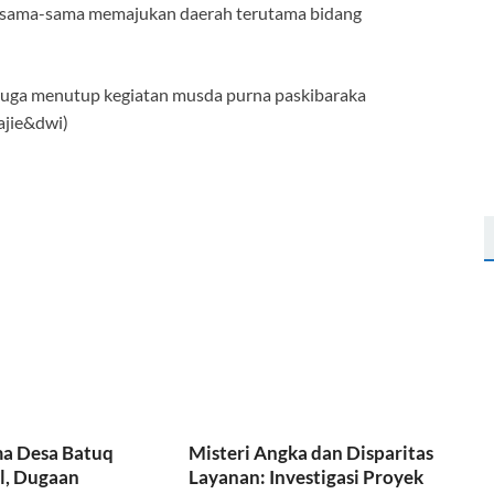
rsama-sama memajukan daerah terutama bidang
 juga menutup kegiatan musda purna paskibaraka
ajie&dwi)
ma Desa Batuq
Misteri Angka dan Disparitas
l, Dugaan
Layanan: Investigasi Proyek