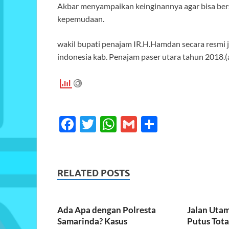
Akbar menyampaikan keinginannya agar bisa be
kepemudaan.
wakil bupati penajam IR.H.Hamdan secara resmi
indonesia kab. Penajam paser utara tahun 2018.(
F
T
W
G
S
ac
w
h
m
h
e
itt
at
ail
ar
b
er
s
e
RELATED POSTS
o
A
o
p
Ada Apa dengan Polresta
Jalan Uta
k
p
Samarinda? Kasus
Putus Tota