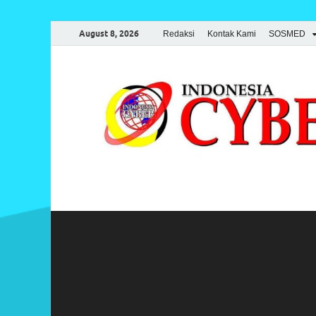
August 8, 2026
Redaksi
Kontak Kami
SOSMED
Indonesia Cyber
Media Cetak, Online & Streaming