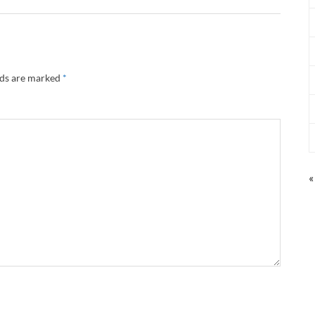
lds are marked
*
«