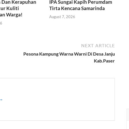
 Dan Kerapuhan
IPA Sungai Kapih Perumdam
ur Kuliti
Tirta Kencana Samarinda
an Warga!
August 7, 2026
26
NEXT ARTICLE
Pesona Kampung Warna Warni Di Desa Janju
Kab.Paser
 →