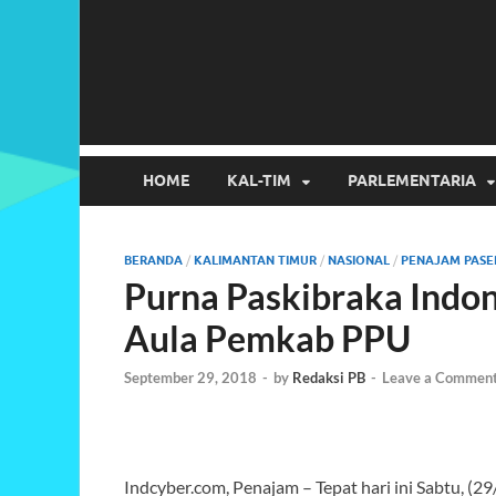
HOME
KAL-TIM
PARLEMENTARIA
BERANDA
/
KALIMANTAN TIMUR
/
NASIONAL
/
PENAJAM PASE
Purna Paskibraka Indon
Aula Pemkab PPU
September 29, 2018
-
by
Redaksi PB
-
Leave a Commen
Indcyber.com, Penajam – Tepat hari ini Sabtu, (