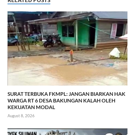
b
er
s
e
RELATED POSTS
o
A
o
p
k
p
SURAT TERBUKA FKMPL: JANGAN BIARKAN HAK
WARGA RT 6 DESA BAKUNGAN KALAH OLEH
KEKUATAN MODAL
August 8, 2026