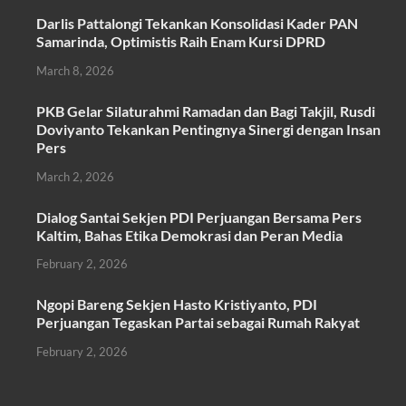
ac
w
h
m
h
Darlis Pattalongi Tekankan Konsolidasi Kader PAN
e
itt
at
ail
ar
Samarinda, Optimistis Raih Enam Kursi DPRD
b
er
s
e
March 8, 2026
o
A
PKB Gelar Silaturahmi Ramadan dan Bagi Takjil, Rusdi
o
p
Doviyanto Tekankan Pentingnya Sinergi dengan Insan
k
p
Pers
March 2, 2026
Dialog Santai Sekjen PDI Perjuangan Bersama Pers
Kaltim, Bahas Etika Demokrasi dan Peran Media
February 2, 2026
Ngopi Bareng Sekjen Hasto Kristiyanto, PDI
Perjuangan Tegaskan Partai sebagai Rumah Rakyat
February 2, 2026