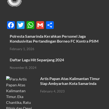
F
T
W
G
S
ac
w
h
m
h
Polresta Samarinda Kerahkan Personel Jaga
e
itt
at
ail
ar
Kondusivitas Pertandingan Borneo FC Kontra PSIM
b
er
s
e
February 1, 2026
o
A
Daftar Lagu Hit Sepanjang 2024
o
p
November 8, 2024
k
p
Artis Papan Atas Kalimantan Timur
Siap Ambyarkan Kota Samarinda
February 4, 2023