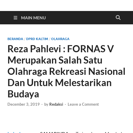
Indonesia Cyber
Media Cetak, Online & Streaming
MAIN MENU
BERANDA
/
DPRD KALTIM
/
OLAHRAGA
Reza Pahlevi : FORNAS V
Merupakan Salah Satu
Olahraga Rekreasi Nasional
Dan Untuk Melestarikan
Budaya
December 3, 2019
-
by
Redaksi
-
Leave a Comment