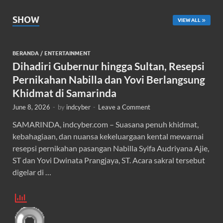
SHOW
VIEW ALL
BERANDA
/
ENTERTAINMENT
Dihadiri Gubernur hingga Sultan, Resepsi
Pernikahan Nabilla dan Yovi Berlangsung
Khidmat di Samarinda
June 8, 2026
-
by
indcyber
-
Leave a Comment
SAMARINDA, indcyber.com – Suasana penuh khidmat,
kebahagiaan, dan nuansa kekeluargaan kental mewarnai
resepsi pernikahan pasangan Nabilla Syifa Audriyana Ajie,
ST dan Yovi Dwinata Prangjaya, ST. Acara sakral tersebut
digelar di …