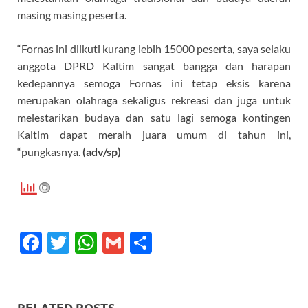
masing masing peserta.
“Fornas ini diikuti kurang lebih 15000 peserta, saya selaku
anggota DPRD Kaltim sangat bangga dan harapan
kedepannya semoga Fornas ini tetap eksis karena
merupakan olahraga sekaligus rekreasi dan juga untuk
melestarikan budaya dan satu lagi semoga kontingen
Kaltim dapat meraih juara umum di tahun ini,
“pungkasnya.
(adv/sp)
F
T
W
G
S
ac
w
h
m
h
e
itt
at
ail
ar