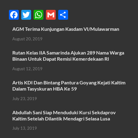
F
T
W
G
S
ac
w
h
m
h
AGM Terima Kunjungan Kasdam VI/Mulawarman
e
itt
at
ail
ar
August 20, 2019
b
er
s
e
o
A
Rutan Kelas IIA Samarinda Ajukan 289 Nama Warga
Binaan Untuk Dapat Remisi Kemerdekaan RI
o
p
August 12, 2019
k
p
Artis KDI Dan Bintang Pantura Goyang Kejati Kaltim
Dalam Tasyskuran HBA Ke 59
July 23, 2019
Abdullah Sani Siap Menduduki Kursi Sekdaprov
Kaltim Setelah Dilantik Mendagri Selasa Lusa
July 13, 2019