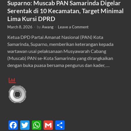
Suparno: Muscab PAN Samarinda Digelar
Serentak di 10 Kecamatan, Target Minimal
Lima Kursi DPRD
March 8, 2026
-
by
Awang
-
Leave a Comment
Ketua DPD Partai Amanat Nasional (PAN) Kota
Samarinda, Suparno, memberikan keterangan kepada
wartawan usai pelaksanaan Musyawarah Cabang
(Muscab) PAN se-Kota Samarinda yang dirangkaikan
dengan buka puasa bersama pengurus dan kader, …
F
T
W
G
S