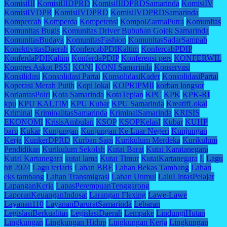
KomisiIII
KomisiIIIDPRD
KomisiIIIDPRDSamarinda
KomisiIV
KomisiIVDPR
KomisiIVDPRD
KomisiIVDPRDSamarinda
Kompercab
Komperda
Kompetensi
KompolZarmaPutra
Komunitas
Komunitas Bugis
Komunitas Driver Bubuhan Gojek Samarinda
KomunitasBudaya
KomunitasFashion
KomunitasSadarSampah
KonektivitasDaerah
KonfercabPDIKaltim
KonfercabPDIP
KonferdaPDIKaltim
KonferdaPDIP
Konferensi pers
KONFERWIL
Kongres Askot PSSI
KONI
KONI Samarinda
Konservasi
Konsilidasi
Konsolidasi Partai
KonsolidasiKader
KonsolidasiPartai
Koperasi Merah Putih
Kopi lokal
KOPRIPMII
korban longsor
KorlantasPolri
Kota Samarinda
KotaTepian
KPC
KPK
KPK-RI
kpu
KPU KALTIM
KPU Kubar
KPU Samarinda
KreatifLokal
Kriminal
KriminalitasSamarinda
KriminalSamarinda
KRISIS
EKONOMI
KrisisAmbulan
KSOP
KSOPKelasI
Kubar
KUHP
baru
Kukar
Kunjungan
Kunjungan Ke Luar Negeri
Kunjungan
Kerja
KunkerDPRD
Kurban Sapi
Kurikulum Merdeka
Kurikulum
Pendidikan
Kurikulum Sekolah
Kutai Barat
Kutai Karatanegara
Kutai Kartanegara
kutai lama
Kutai Timur
KutaiKartanegara
L
Lagu
hit 2024
Lagu terlaris
Lahan BBE
Lahan Bekas Tambang
Lahan
eks tambang
Lahan Transmigrasi
Lahan Unmul
LaluLintasPelajar
LapanganKerja
LapasPerempuanTenggarong
LaporanKeuanganIndosat
Larangan Flexing
Lawe-Lawe
Layanan110
LayananDaruratSamarinda
Lebaran
LegislasiBerkualitas
LegislasiDaerah
Lempake
LindungiHutan
Lingkungan
Lingkungan Hidup
Lingkungan Kerja
Lingkungan