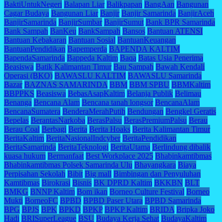
BaktiUntukNegeri
Balapan Liar
Balikpapan
BangAan
Bangunan
Cagar Budaya
Bangunan Liar
Banjir
Banjir Samarinda
BanjirAceh
BanjirSamarinda
BanjirSumbar
BanjirSumut
Bank BPR Samarinda
Bank Sampah
BanKeu
BankSampah
Bansos
Bantuan ATENSI
Bantuan Kebakaran
Bantuan Sosial
BantuanKeuangan
BantuanPendidikan
Bapemperda
BAPENDA KALTIM
BapendaSamarinda
Bappeda Kaltim
Baqa
Batas Usia Penerima
Beasiswa
Batik Kalimantan Timur
Bau Sampah
Bawah Kendali
Operasi (BKO)
BAWASLU KALTIM
BAWASLU Samarinda
Bazar
BAZNAS SAMARINDA
BBM
BBM SPBU
BBMKaltim
BBPPKS
Beasiswa
BebasAsapKaltim
Belanja Publik
Belimau
Benanga
Bencana Alam
Bencana tanah longsor
BencanaAlam
BencanaSumatera
BenderaMerahPutih
Bendungan
Bengkel Geratis
Bepelas
BerantasNarkoba
BerasPalsu
BerasPremiumPalsu
Berau
Berau Coal
Berbagi
Berita
Berita Hoaks
Berita Kalimantan Timur
BeritaKaltim
BeritaNasionalIndcyber
BeritaPendidikan
BeritaSamarinda
BeritaTeknologi
BeritaUtama
Berlindung dibalik
kuasa hukum
Bermanfaat
Best Workplace 2025
Bhabinkamtibmas
Bhabinkamtibmas Polsek Samarinda Ulu
Bhayangkara
Biaya
Perpisahan Sekolah
Bibit
Big mall
Bimbingan dan Penyuluhan
Kamtibmas
Birokrasi
Bisnis
BK DPRD Kaltim
BKKBN
BLT
BMKG
BNNP Kaltim
Bom ikan
Borneo Culture Festival
Borneo
Mukti
BorneoFC
BPBD
BPBD Paser Utara
BPBD Samarinda
BPG
BPJS
BPK
BPKD
BPKP
BPKP Kaltim
BRIDA
Bripka Joko
Hadi
BRISuperLeague
BSU
Budaya Kerja Sehat
BudayaKaltim