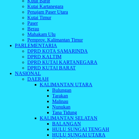
Kutai Barat
Kutai Kartanegara
Penajam Paser Utara
Kutai Timur
Paser
Berau
Mahakam Ulu
Pemprov. Kalimantan Timur
PARLEMENTARIA
DPRD KOTA SAMARINDA
DPRD KALTIM
DPRD KUTAI KARTANEGARA
DPRD KUTAI BARAT
NASIONAL
DAERAH
KALIMANTAN UTARA
Bulungan
Tarakan
Malinau
Nunukan
Tana Tidung
KALIMANTAN SELATAN
BALANGAN
HULU SUNGAI TENGAH
HULU SUNGAI UTARA