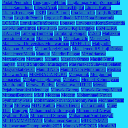
Padat Penduduk
LingkunganHidup
LingkunganHidupSamarinda
LintasSamarinda
LiterasiAnak
LiterasiDigital
LiterasiKaltim
LiterasiKeuangan
LKPJ
Loa Bakung
Loa janan Ilir
Logistik KPU
Berau
Logistik Pemilu
Logistik Pilkada KPU Kota Samarinda
LOMBA
LongLifeFishStorage
Longsor
LowonganKerjaSamarinda
LP NU Samarinda
LPG 3 KG
LPG 3 Kg Langgka
LSM LIRA
KALTIM
Lubang Tambang
Lumbung Pangan
M.Said
Mahakam
Investment Forum
Mahakam Ulu
MahakamUlu
Mahasiswa
Mahasiswa Universitas Mulawarman
MAHULU
Mahyudin
Makanan Bergizi
MakanBergiziGratis
Manajemen RS Haji Darjad
ManajemenMedia
Mandiri
Mandiri Pangan
MAndriansya
Marangkayu
Marantua
Maratua
Masalah Ormas
Masjid Nurul
Inayaat
Masjid Shirothol Mustaqiem
Masyarakat Sulawesi Selatan
MasyarakatPesisir
Maulid Nabi
Maulid Nabi Muhammad
Mediasi
MelawanArus
MEMBACA BUKU
Mengamuk
Mengurangi
kemacetan
Menjaga Lingkungan
Mentawir
Menteri Kebudayaan
Merah-putih
MerawatPertiwi
Meriahnya HUT RI
Mewah
PejabatInstruksi Mendagri
Minyak Goreng
Minyak Goreng Mahal
MitigasiBencana
MMP
Modena
Modern
Mohammad Novan
Syahronny Pasie
MohammadNovanSyahronnyPasie
MohmadYasin
Moral
Motivasi
MTQ Kaltim
Muara Berau
muara muntai
Muay
Thai
Mugirejo
Muhammad Andriansyah
Muhammad Novan
Syahroni Pasie
Muhammad Samsun
MuhammadAndriansyah
MUHAMMADIYAH
MuhammadSamsun
MUKTAMAR
MulawarmanChampionship2025
MunasAPPSI2025
Musda VI