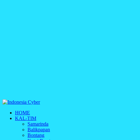
Indonesia Cyber
HOME
Media Cetak, Online & Streaming
KAL-TIM
Samarinda
Balikpapan
Bontang