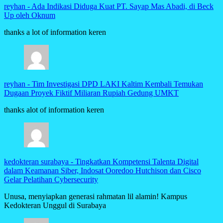
reyhan
-
Ada Indikasi Diduga Kuat PT. Sayap Mas Abadi, di Beck
Up oleh Oknum
thanks a lot of information keren
reyhan
-
Tim Investigasi DPD LAKI Kaltim Kembali Temukan
Dugaan Proyek Fiktif Miliaran Rupiah Gedung UMKT
thanks alot of information keren
kedokteran surabaya
-
Tingkatkan Kompetensi Talenta Digital
dalam Keamanan Siber, Indosat Ooredoo Hutchison dan Cisco
Gelar Pelatihan Cybersecurity
Unusa, menyiapkan generasi rahmatan lil alamin! Kampus
Kedokteran Unggul di Surabaya