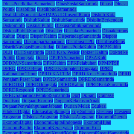
DinasPendidikanSamarinda
DinasSosialSamarinda
Dinasti
Dinasti
Politik
Disabilitas
DisdikbudSamarinda
DisdikbudSamarindaHIMPAUDIInsentifGuru
Dishub Kota
Samarinda
DishubKaltim
DishubSamarinda
DisiplinBerkendara
Diskominfo
Diskusi Public
DiskusiPublikSamarinda
DiskusiPublikSampah
Disnaker
DisnakerSamarinda
Disnakertrans
Kaltim
Dispar
Dispar Kaltim
DisperindagSamarinda
Dispora
Samarinda
DisporaparSamarinda
Distribusi LPG
DistribusiBeras
DistrikNavigasiSamarindap
DitlantasPoldaKaltim
DKP Kaltim
DLH
DLHSamarinda
DOB Kab. Pesisir
Dokter Kaltim
Doktet ke
Politik
Donggala
Dosen
DP2PASamarinda
DP3AKalti
DPDPANSamarinda
DPKKaltim
DPKPelabuhan
DPMPTSP
DPRD
DPRD Berau
DPRD Kabupaten Donggala
DPRD
Kalimantan Timur
DPRD KALTIM
DPRD Kota Samarinda
DPRD
Penajam Paser Utara
DPRD Samarinda
DPRDbSamarinda
DPRDDKI
DPRDDonggala
DPRDKaltim
DPRDKotaSamarinda
DPRDResponsif
DPRDSamarinda
DPRDSamarindaPemkotSamarinda
Dprf
Dr.Sani
Drainase
Dualisme
Dugaan Korupsi
DugaanKekerasanAnak
DugaanPenyalahgunaanJabatan
Durian Melak
Edukasi
EdukasiDigital
EdukasiLingkungan
Edy Suharto
Efesiensi
Efesiensi
Anggaran
Efisiensi Anggaran
EfisiensiAnggaran
EkonomiDaerah
EkonomiDigital
EkonomiDigitalIndonesia
EkonomiHijau
EkonomiKaltim
EkonomiKerakyatan
EkonomiKota
EkonomiKreatif
EkonomiKreatifKaltim
EkonomiKreatifSamarinda