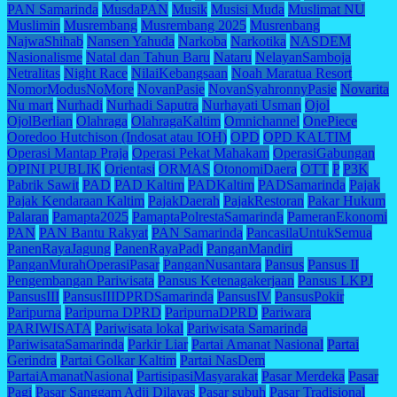
PAN Samarinda
MusdaPAN
Musik
Musisi Muda
Muslimat NU
Muslimin
Musrembang
Musrembang 2025
Musrenbang
NajwaShihab
Nansen Yahuda
Narkoba
Narkotika
NASDEM
Nasionalisme
Natal dan Tahun Baru
Nataru
NelayanSamboja
Netralitas
Night Race
NilaiKebangsaan
Noah Maratua Resort
NomorModusNoMore
NovanPasie
NovanSyahronnyPasie
Novarita
Nu mart
Nurhadi
Nurhadi Saputra
Nurhayati Usman
Ojol
OjolBerlian
Olahraga
OlahragaKaltim
Omnichannel
OnePiece
Ooredoo Hutchison (Indosat atau IOH)
OPD
OPD KALTIM
Operasi Mantap Praja
Operasi Pekat Mahakam
OperasiGabungan
OPINI PUBLIK
Orientasi
ORMAS
OtonomiDaera
OTT
P
P3K
Pabrik Sawit
PAD
PAD Kaltim
PADKaltim
PADSamarinda
Pajak
Pajak Kendaraan Kaltim
PajakDaerah
PajakRestoran
Pakar Hukum
Palaran
Pamapta2025
PamaptaPolrestaSamarinda
PameranEkonomi
PAN
PAN Bantu Rakyat
PAN Samarinda
PancasilaUntukSemua
PanenRayaJagung
PanenRayaPadi
PanganMandiri
PanganMurahOperasiPasar
PanganNusantara
Pansus
Pansus II
Pengembangan Pariwisata
Pansus Ketenagakerjaan
Pansus LKPJ
PansusIII
PansusIIIDPRDSamarinda
PansusIV
PansusPokir
Paripurna
Paripurna DPRD
ParipurnaDPRD
Pariwara
PARIWISATA
Pariwisata lokal
Pariwisata Samarinda
PariwisataSamarinda
Parkir Liar
Partai Amanat Nasional
Partai
Gerindra
Partai Golkar Kaltim
Partai NasDem
PartaiAmanatNasional
PartisipasiMasyarakat
Pasar Merdeka
Pasar
Pagi
Pasar Sanggam Adji Dilayas
Pasar subuh
Pasar Tradisional