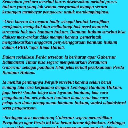
Sementara perkara tersebut harus diselesaikan melalui proses
hukum yang yang tak semua masyarakat mampu secara
keuangan membayar pengacara untuk mendampinginya.
“Oleh karena itu negara hadir sebagai bentuk kewajiban
menjamin, mengakui dan melindungi hak asasi manusia
termasuk hak atas bantuan hukum. Bantuan hukum tersebut bisa
diakses masyarakat tidak mampu karena pemerintah
mengalokasikan anggaran penyelenggaraan bantuan hukum
dalam APBD,”ujar Rima Hartati.
Dalam sosialisasi Perda tersebut, ia berharap agar Gubernur
Kalimantan Timur bisa segera mengeluarkan Peraturan
Gubernur sebagai panduan lebih jelas terkait pelaksanaan Perda
Bantuan Hukum.
Ia menilai pentingnya Pergub tersebut karena selain berisi
tentang tata cara kerjasama dengan Lembaga Bantuan Hukum,
juga berisi standar biaya dan layanan bantuan, tata cara
pengajuan dan penyaluran bantuan dana serta tata cara
pelaporan dana penggunaan bantuan hukum, sanksi administrasi
serta pengawasan.
“Sehingga saya mendorong Gubernur segera menerbitkan
Pergubnya agar Perda ini bisa benar-benar dijalankan. Sehingga
warga tidak mampu, termasuk perempuan maupun disabilitas