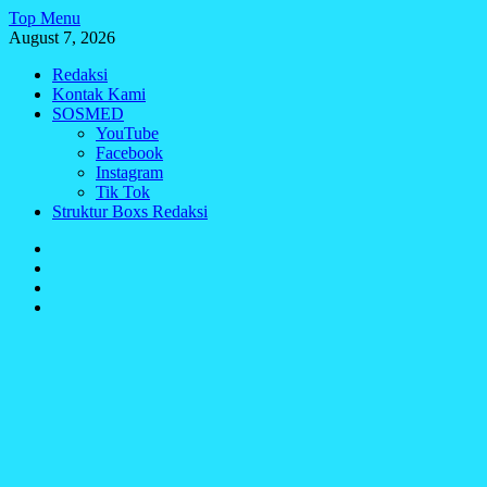
Skip
Top Menu
to
August 7, 2026
content
Redaksi
Kontak Kami
SOSMED
YouTube
Facebook
Instagram
Tik Tok
Struktur Boxs Redaksi
Redaksi
Kontak
Kami
SOSMED
Struktur
Boxs
Redaksi