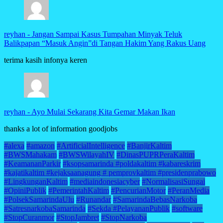
reyhan
-
Jangan Sampai Kasus Tumpahan Minyak Teluk
Balikpapan “Masuk Angin”di Tangan Hakim Yang Rakus Uang
terima kasih infonya keren
reyhan
-
Ayo Mulai Sekarang Kita Gemar Makan Ikan
thanks a lot of information goodjobs
#alexa
#amazon
#ArtificialIntelligence
#BanjirKaltim
#BWSMahakam
#BWSWilayahIV
#DinasPUPRPeraKaltim
#KeamananParkir
#ksopsamarinda #poldakaltim #kabareskrim
#kajatikaltim #kejaksaanagung # pemprovkaltim #presidenprabowo
#LingkunganKaltim
#mediaindonesiacyber
#NormalisasiSungai
#OpiniPublik
#PemerintahKaltim
#PencurianMotor
#PeranMedia
#PolsekSamarindaUlu
#Runandar
#SamarindaBebasNarkoba
#SatresnarkobaSamarinda
#Sekda #PelayananPublik
#software
#StopCuranmor
#StopJambret
#StopNarkoba