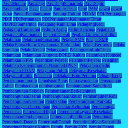
PasarModern
PasarPagi
PasarPagiSamarinda
PasarSegiri
Pascatambang
Paser
Pasutri
Patung Pesut
Paud
PAW
pawai
pawai
akbar
Pawai Pembangunan
Payung Hukum
PDAM
PDI Perjuangan
PDIP
PDIPerjuangan
PDIPerjuanganKalimantanTimur
PDPRDSamarinda
Pedagang Kaki Lima
PedagangKecil
PedagangTradisional
Pedium Ajang
PeduliBencana
Pegadaian
PegadaianKalimantan
Pejabat Daerah
Pejabat Gubernur Kaltim
Pelabuhan
PelabuhanSamarinda
Pelajar SMA
Pelajar SMP
PelajarBawaMotor KeselamatanBerkendara
PelajarBermotor
Pelaku
bom ikan
PelakuKreatif
Pelanggaran
PelanggaranLaluLintas
Pelantikan
Pelantikan Anggota DPRD Kaltim
Pelantikan Komcad
Pelantikan KPPS
Pelantikan Pejabat
PelantikanPejabat
Pelatihan
Pelatihan Kepemimpinan Nasional (PKN)
Pelayanan medis
Pelayanan PDAM
Pelayanan Publik
PelayananKesehatan
PelayananPublik
Pelecehan
Peletakan Batu Pertama
PeluangKerja
Pemakaman umum
PemalsuanBeras
Pemasyarakatan
Pematangan
Lahan
Pembacokan
pembangunan
Pembangunan Samarinda
Pembangunan Sekolah
PembangunanBerkelanjutan
PembangunanDaerah
PembangunanInklusif
PembangunanKota
PembangunanNasional
Pembekalan
Pemberantasan Narkoba
Pemberdayaan Perempuan
PemekaranKelurahan
Pemenangan
Pemerasan
PemerataanDigital
PemerataanLayananKesehatan
PemerataanPembangunan
PemerataanPendidikan
Pemerintah
Pemerintah Daerah
PemerintahDaerah
PemerintahKotaSamarinda
PemerintahProvinsiKaltim
Pemilu
Pemilu 2029
Pemilu Damai