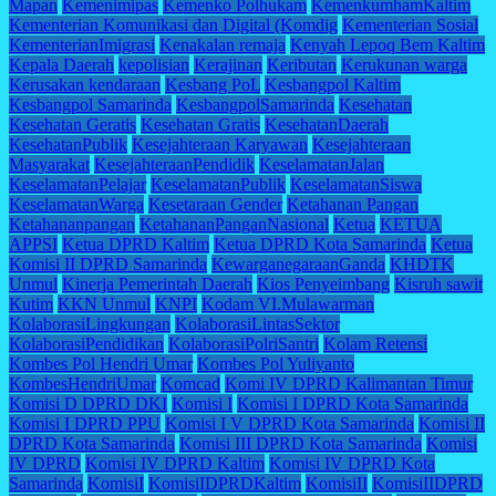
Mapan
Kemenimipas
Kemenko Polhukam
KemenkumhamKaltim
Kementerian Komunikasi dan Digital (Komdig
Kementerian Sosial
KementerianImigrasi
Kenakalan remaja
Kenyah Lepoq Bem Kaltim
Kepala Daerah
kepolisian
Kerajinan
Keributan
Kerukunan warga
Kerusakan kendaraan
Kesbang PoL
Kesbangpol Kaltim
Kesbangpol Samarinda
KesbangpolSamarinda
Kesehatan
Kesehatan Geratis
Kesehatan Gratis
KesehatanDaerah
KesehatanPublik
Kesejahteraan Karyawan
Kesejahteraan
Masyarakat
KesejahteraanPendidik
KeselamatanJalan
KeselamatanPelajar
KeselamatanPublik
KeselamatanSiswa
KeselamatanWarga
Kesetaraan Gender
Ketahanan Pangan
Ketahananpangan
KetahananPanganNasional
Ketua
KETUA
APPSI
Ketua DPRD Kaltim
Ketua DPRD Kota Samarinda
Ketua
Komisi II DPRD Samarinda
KewarganegaraanGanda
KHDTK
Unmul
Kinerja Pemerintah Daerah
Kios Penyeimbang
Kisruh sawit
Kutim
KKN Unmul
KNPI
Kodam VI.Mulawarman
KolaborasiLingkungan
KolaborasiLintasSektor
KolaborasiPendidikan
KolaborasiPolriSantri
Kolam Retensi
Kombes Pol Hendri Umar
Kombes Pol Yuliyanto
KombesHendriUmar
Komcad
Komi IV DPRD Kalimantan Timur
Komisi D DPRD DKI
Komisi I
Komisi I DPRD Kota Samarinda
Komisi I DPRD PPU
Komisi I V DPRD Kota Samarinda
Komisi II
DPRD Kota Samarinda
Komisi III DPRD Kota Samarinda
Komisi
IV DPRD
Komisi IV DPRD Kaltim
Komisi IV DPRD Kota
Samarinda
KomisiI
KomisiIDPRDKaltim
KomisiII
KomisiIIDPRD