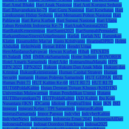
Hari Amal Bhakti
Hari Anak Nasional
Hari Anti Korupsi Sedunia
Hari Bhayangkara ke-79
Hari Guru Nasional
Hari Kesehatan
Hari
Lingkungan Hidup Sedunia
Hari Menanam Pohon Nasional
Hari
Pahlawan
Hari Raya Kurban
Hari Sungai Nasional
Hari Ulang
Tahun Republik Indonesia Ke-79
HariAnakNasional2025
HariBaktiKemenimipas
HariSantri2025
HariSumpahPemuda97
HarkamtibmasSinergiAntarInstansi
Harlah
Harlah NU
Harumkan
Klatim
Hasanuddin Mas'ud
Hasto Kristiyanto
HearingDPRD
Helmi
Abdullah
HelmWajib
Hemat BBM
Hendri Umar
HeroMardanusSatyawan
Hewan Kurban
Hibah
HIVAIDS
Hj.Sulasih
HMI
HMIKotaSamarinda
Home Industri
HONORER
Hotel Amaris Samarinda
Hotel Atlet
HotmarulituaManalu
HPN
HPN 2025
HPN2025
Hukum
Hukum Dan Anak Mida
Hukum dan
Kriminal
HukumKeimigrasian
Human Capital Strategy
Human
Security
humanis
Humas Polresta Samarinda
HUT GEPAK
HUT
Humas Polri 73
HUT Kaltim Ke-68
HUT RI 73
HUT RI 79
HUT68PoldaKaltim
Hutan Dengan Tujuan Khusus (KHDTK)
Universitas Mulawarman
Hutan Pendidikan Unmul
Hutang
HUTBhayangkara79
HUTPoldaKaltim
IAD Kaltim
Ibu Kota
Nusantara (IKN)
IDCamp
Idiologi
iFestivalTring
Iklan
IKN
IM3
Imigrasi
Imigrasi Kelas | TPI Samarinda
ImigrasiKaltim
ImigrasiSamarinda
Impor Pangan
Indcyber
IndcyberKaltim
IndcyberNews
Independen
Indonesia Emas 2045
IndonesiaAIDay
IndonesiaDigital
Indosat Ooredoo Hutchison
Indosat2025