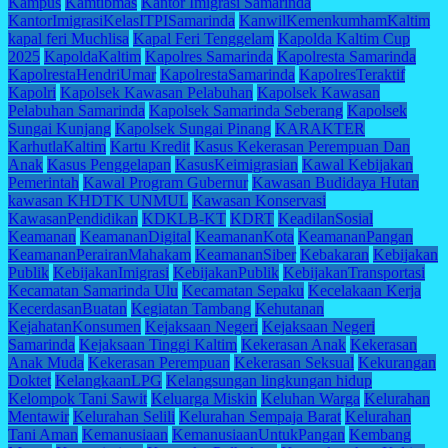
Kampus
Kamtibmas
Kantor Imigrasi Samarinda
KantorImigrasiKelasITPISamarinda
KanwilKemenkumhamKaltim
kapal feri Muchlisa
Kapal Feri Tenggelam
Kapolda Kaltim Cup
2025
KapoldaKaltim
Kapolres Samarinda
Kapolresta Samarinda
KapolrestaHendriUmar
KapolrestaSamarinda
KapolresTeraktif
Kapolri
Kapolsek Kawasan Pelabuhan
Kapolsek Kawasan
Pelabuhan Samarinda
Kapolsek Samarinda Seberang
Kapolsek
Sungai Kunjang
Kapolsek Sungai Pinang
KARAKTER
KarhutlaKaltim
Kartu Kredit
Kasus Kekerasan Perempuan Dan
Anak
Kasus Penggelapan
KasusKeimigrasian
Kawal Kebijakan
Pemerintah
Kawal Program Gubernur
Kawasan Budidaya Hutan
kawasan KHDTK UNMUL
Kawasan Konservasi
KawasanPendidikan
KDKLB-KT
KDRT
KeadilanSosial
Keamanan
KeamananDigital
KeamananKota
KeamananPangan
KeamananPerairanMahakam
KeamananSiber
Kebakaran
Kebijakan
Publik
KebijakanImigrasi
KebijakanPublik
KebijakanTransportasi
Kecamatan Samarinda Ulu
Kecamatan Sepaku
Kecelakaan Kerja
KecerdasanBuatan
Kegiatan Tambang
Kehutanan
KejahatanKonsumen
Kejaksaan Negeri
Kejaksaan Negeri
Samarinda
Kejaksaan Tinggi Kaltim
Kekerasan Anak
Kekerasan
Anak Muda
Kekerasan Perempuan
Kekerasan Seksual
Kekurangan
Doktet
KelangkaanLPG
Kelangsungan lingkungan hidup
Kelompok Tani Sawit
Keluarga Miskin
Keluhan Warga
Kelurahan
Mentawir
Kelurahan Selili
Kelurahan Sempaja Barat
Kelurahan
Tani Aman
Kemanusiaan
KemanusiaanUntukPangan
Kembang