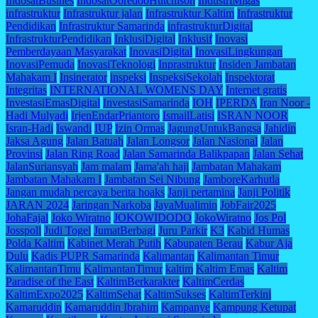
IndosatBusines
IndosatOoredooHutchison
IndustriMigas
infrastruktur
Infrastruktur jalan
Infrastruktur Kaltim
Infrastruktur
Pendidikan
Infrastruktur Samarinda
infrastrukturDigital
InfrastrukturPendidikan
InklusiDigital
Inklusif
Inovasi
Pemberdayaan Masyarakat
InovasiDigital
InovasiLingkungan
InovasiPemuda
InovasiTeknologi
Inprastruktur
Insiden Jambatan
Mahakam I
Insinerator
inspeksi
InspeksiSekolah
Inspektorat
Integritas
INTERNATIONAL WOMENS DAY
Internet gratis
InvestasiEmasDigital
InvestasiSamarinda
IOH
IPERDA
Iran Noor -
Hadi Mulyadi
IrjenEndarPriantoro
IsmailLatisi
ISRAN NOOR
Isran-Hadi
Iswandi
IUP
Izin Ormas
JagungUntukBangsa
Jahidin
Jaksa Agung
Jalan Batuah
Jalan Longsor
Jalan Nasional
Jalan
Provinsi
Jalan Ring Road
Jalan Samarinda Balikpapan
Jalan Sehat
JalanSuriansyah
Jam malam
Jama'ah haji
Jambatan Mahakam
Jambatan Mahakam I
Jambatan Sei Nibung
JamboreKarhutla
Jangan mudah percaya berita hoaks
Janji pertamina
Janji Politik
JARAN 2024
Jaringan Narkoba
JayaMualimin
JobFair2025
JohaFajal
Joko Wiratno
JOKOWIDODO
JokoWiratno
Jos Pol
Josspoll
Judi Togel
JumatBerbagi
Juru Parkir
K3
Kabid Humas
Polda Kaltim
Kabinet Merah Putih
Kabupaten Berau
Kabur Aja
Dulu
Kadis PUPR Samarinda
Kalimantan
Kalimantan Timur
KalimantanTimu
KalimantanTimur
kaltim
Kaltim Emas
Kaltim
Paradise of the East
KaltimBerkarakter
KaltimCerdas
KaltimExpo2025
KaltimSehat
KaltimSukses
KaltimTerkini
Kamaruddin
Kamaruddin Ibrahim
Kampanye
Kampung Ketupat