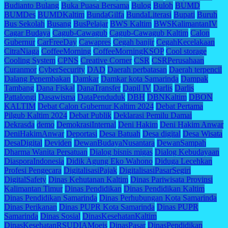
Budianto Bulang
Buka Puasa Bersama
Bulog
Buloh
BUMD
BUMDes
BUMDKaltim
BundaGilfa
BundaLiterasi
Bupati
Buruh
Bus Sekolah
Busang
BusPelajar
BWS Kaltim
BWSKalimantanIV
Cagar Budaya
Cagub-Cawagub
Cagub-Cawagub Kaltim
Calon
Gubernur
CarFreeDay
Cawapres
Cegah banjir
CegahKecelakaan
CitraNiaga
CoffeeMorning
CoffeeMorningKSOP
Cool storage
Cooling System
CPNS
Creative Corner
CSR
CSRPerusahaan
Curanmor
CyberSecurity
DAD
Daerah perbatasan
Daerah terpencil
Dalang Penembakan
Damkar
Damkar kota Samarinda
Dampak
Tambang
Dana Fiskal
DanaTransfer
Dapil IV
Darlis
Darlis
Pattalongi
Dasawisma
DataPenduduk
DBH
DBNKaltim
DBON
KALTIM
Debat Calon Gubernur Kaltim 2024
Debat Pertama
Pilgub Kaltim 2024
Debat Publik
Deklarasi Pemilu Damai
Dekrasda
demo
DemokrasiInternal
Deni Hakim
Deni Hakim Anwar
DeniHakimAnwar
Deportasi
Desa Batuah
Desa digital
Desa Wisata
DesaDigital
Deviden
DewanBudayaNusantara
DewanSampah
Dharma Wanita Persatuan
Dialog bisnis migas
Dialog Kebudayaan
DiasporaIndonesia
Didik Agung Eko Wahono
Diduga Lecehkan
Profesi Pengecara
DigitalisasiPajak
DigitalisasiPasarSegiri
DigitalSafety
Dinas Kehutanan Kaltim
Dinas Pariwisata Provinsi
Kalimantan Timur
Dinas Pendidikan
Dinas Pendidikan Kaltim
Dinas Pendidikan Samarinda
Dinas Perhubungan Kota Samarinda
Dinas Perikanan
Dinas PUPR Kota Samarinda
Dinas PUPR
Samarinda
Dinas Sosial
DinasKesehatanKaltim
DinasKesehatanRSUDIAMoeis
DinasPasar
DinasPendidikan