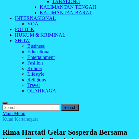
TABALONG
KALIMANTAN TENGAH
KALIMANTAN BARAT
INTERNASIONAL
VOA
POLITIK
HUKUM & KRIMINAL
SHOW
Business
Educational
Entertainment
Fashion
Kuliner
Lifestyle
Religious
Travel
OLAHRAGA
Search
for:
Main Menu
Kutai Kartanegara
Rima Hartati Gelar Sosperda Bersama