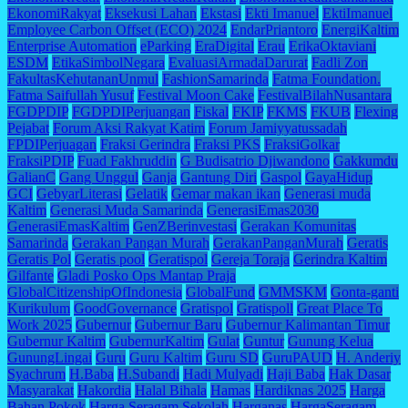
EkonomiRakyat
Eksekusi Lahan
Ekstasi
Ekti Imanuel
EktiImanuel
Employee Carbon Offset (ECO) 2024
EndarPriantoro
EnergiKaltim
Enterprise Automation
eParking
EraDigital
Erau
ErikaOktaviani
ESDM
EtikaSimbolNegara
EvaluasiArmadaDarurat
Fadli Zon
FakultasKehutananUnmul
FashionSamarinda
Fatma Foundation.
Fatma Saifullah Yusuf
Festival Moon Cake
FestivalBilahNusantara
FGDPDIP
FGDPDIPerjuangan
Fiskal
FKIP
FKMS
FKUB
Flexing
Pejabat
Forum Aksi Rakyat Katim
Forum Jamiyyatussadah
FPDIPerjuagan
Fraksi Gerindra
Fraksi PKS
FraksiGolkar
FraksiPDIP
Fuad Fakhruddin
G Budisatrio Djiwandono
Gakkumdu
GalianC
Gang Unggul
Ganja
Gantung Diri
Gaspol
GayaHidup
GCI
GebyarLiterasi
Gelatik
Gemar makan ikan
Generasi muda
Kaltim
Generasi Muda Samarinda
GenerasiEmas2030
GenerasiEmasKaltim
GenZBerinvestasi
Gerakan Komunitas
Samarinda
Gerakan Pangan Murah
GerakanPanganMurah
Geratis
Geratis Pol
Geratis pool
Geratispol
Gereja Toraja
Gerindra Kaltim
Gilfante
Gladi Posko Ops Mantap Praja
GlobalCitizenshipOfIndonesia
GlobalFund
GMMSKM
Gonta-ganti
Kurikulum
GoodGovernance
Gratispol
Gratispoll
Great Place To
Work 2025
Gubernur
Gubernur Baru
Gubernur Kalimantan Timur
Gubernur Kaltim
GubernurKaltim
Gulat
Guntur
Gunung Kelua
GunungLingai
Guru
Guru Kaltim
Guru SD
GuruPAUD
H. Anderiy
Syachrum
H.Baba
H.Subandi
Hadi Mulyadi
Haji Baba
Hak Dasar
Masyarakat
Hakordia
Halal Bihala
Hamas
Hardiknas 2025
Harga
Bahan Pokok
Harga Seragam Sekolah
Harganas
HargaSeragam