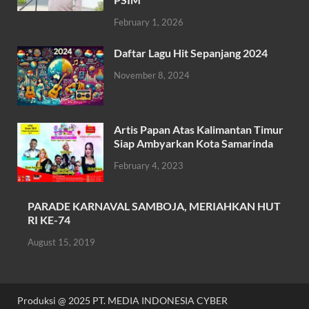
o
A
February 1, 2026
o
p
k
p
Daftar Lagu Hit Sepanjang 2024
November 8, 2024
Artis Papan Atas Kalimantan Timur
Siap Ambyarkan Kota Samarinda
February 4, 2023
PARADE KARNAVAL SAMBOJA, MERIAHKAN HUT
RI KE-74
August 15, 2019
Produksi @ 2025 PT. MEDIA INDONESIA CYBER