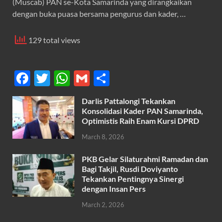
(Muscab) PAN se-Kota Samarinda yang dirangkaikan
dengan buka puasa bersama pengurus dan kader, …
129 total views
F
T
W
G
S
ac
w
h
m
h
Darlis Pattalongi Tekankan
e
itt
at
ail
ar
Konsolidasi Kader PAN Samarinda,
b
er
s
Optimistis Raih Enam Kursi DPRD
e
o
A
March 8, 2026
o
p
PKB Gelar Silaturahmi Ramadan dan
k
p
Bagi Takjil, Rusdi Doviyanto
Tekankan Pentingnya Sinergi
dengan Insan Pers
March 2, 2026