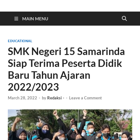
Indonesia Cyber
Media Cetak, Online & Streaming
MAIN MENU
EDUCATIONAL
SMK Negeri 15 Samarinda
Siap Terima Peserta Didik
Baru Tahun Ajaran
2022/2023
March 28, 2022
-
by
Redaksi -
-
Leave a Comment