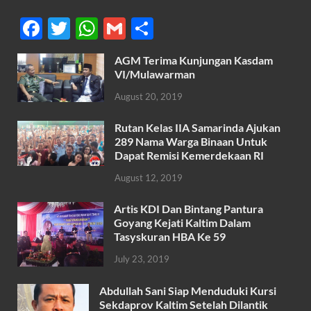
F
T
W
G
S
ac
w
h
m
h
AGM Terima Kunjungan Kasdam
e
itt
at
ail
ar
VI/Mulawarman
b
er
s
e
August 20, 2019
o
A
Rutan Kelas IIA Samarinda Ajukan
o
p
289 Nama Warga Binaan Untuk
k
p
Dapat Remisi Kemerdekaan RI
August 12, 2019
Artis KDI Dan Bintang Pantura
Goyang Kejati Kaltim Dalam
Tasyskuran HBA Ke 59
July 23, 2019
Abdullah Sani Siap Menduduki Kursi
Sekdaprov Kaltim Setelah Dilantik