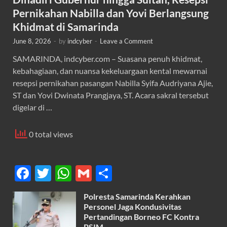
Pernikahan Nabilla dan Yovi Berlangsung
Khidmat di Samarinda
June 8, 2026
-
by
indcyber
-
Leave a Comment
SAMARINDA, indcyber.com – Suasana penuh khidmat,
kebahagiaan, dan nuansa kekeluargaan kental mewarnai
resepsi pernikahan pasangan Nabilla Syifa Audriyana Ajie,
ST dan Yovi Dwinata Prangjaya, ST. Acara sakral tersebut
digelar di …
0 total views
F
T
W
G
S
ac
w
h
m
h
Polresta Samarinda Kerahkan
e
itt
at
ail
ar
Personel Jaga Kondusivitas
b
er
s
Pertandingan Borneo FC Kontra
e
PSIM