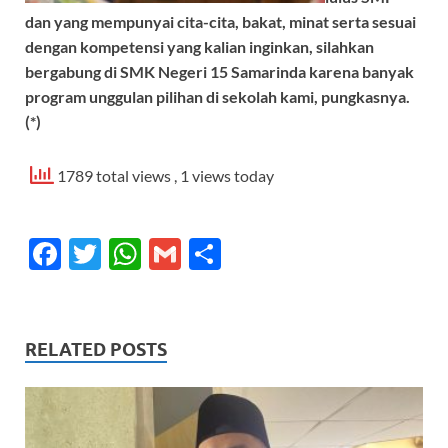
dan yang mempunyai cita-cita, bakat, minat serta sesuai
dengan kompetensi yang kalian inginkan, silahkan
bergabung di SMK Negeri 15 Samarinda karena banyak
program unggulan pilihan di sekolah kami, pungkasnya.
(*)
1789 total views
, 1 views today
F
T
W
G
S
ac
w
h
m
h
e
itt
at
ail
ar
b
er
s
e
RELATED POSTS
o
A
o
p
k
p