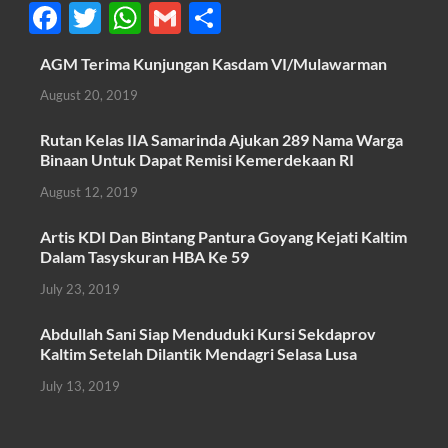
F
T
W
G
S
ac
w
h
m
h
AGM Terima Kunjungan Kasdam VI/Mulawarman
e
itt
at
ail
ar
August 20, 2019
b
er
s
e
o
A
Rutan Kelas IIA Samarinda Ajukan 289 Nama Warga
Binaan Untuk Dapat Remisi Kemerdekaan RI
o
p
August 12, 2019
k
p
Artis KDI Dan Bintang Pantura Goyang Kejati Kaltim
Dalam Tasyskuran HBA Ke 59
July 23, 2019
Abdullah Sani Siap Menduduki Kursi Sekdaprov
Kaltim Setelah Dilantik Mendagri Selasa Lusa
July 13, 2019