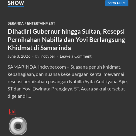
SHOW
VIEW ALL
BERANDA
/
ENTERTAINMENT
Dihadiri Gubernur hingga Sultan, Resepsi
Pernikahan Nabilla dan Yovi Berlangsung
Khidmat di Samarinda
June 8, 2026
-
by
indcyber
-
Leave a Comment
SAMARINDA, indcyber.com – Suasana penuh khidmat,
kebahagiaan, dan nuansa kekeluargaan kental mewarnai
resepsi pernikahan pasangan Nabilla Syifa Audriyana Ajie,
ST dan Yovi Dwinata Prangjaya, ST. Acara sakral tersebut
digelar di …