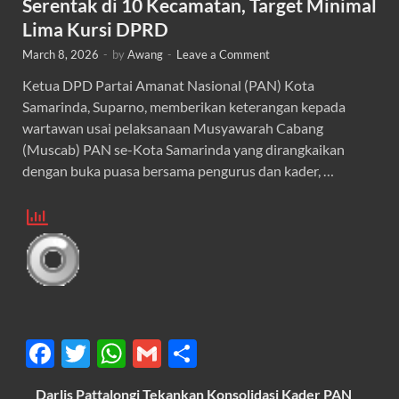
Serentak di 10 Kecamatan, Target Minimal
Lima Kursi DPRD
March 8, 2026
-
by
Awang
-
Leave a Comment
Ketua DPD Partai Amanat Nasional (PAN) Kota
Samarinda, Suparno, memberikan keterangan kepada
wartawan usai pelaksanaan Musyawarah Cabang
(Muscab) PAN se-Kota Samarinda yang dirangkaikan
dengan buka puasa bersama pengurus dan kader, …
F
T
W
G
S
ac
w
h
m
h
Darlis Pattalongi Tekankan Konsolidasi Kader PAN