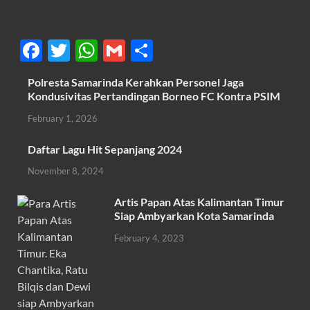
F
T
W
G
S
ac
w
h
m
h
Polresta Samarinda Kerahkan Personel Jaga
e
itt
at
ail
ar
Kondusivitas Pertandingan Borneo FC Kontra PSIM
b
er
s
e
February 1, 2026
o
A
Daftar Lagu Hit Sepanjang 2024
o
p
November 8, 2024
k
p
Artis Papan Atas Kalimantan Timur
Siap Ambyarkan Kota Samarinda
February 4, 2023