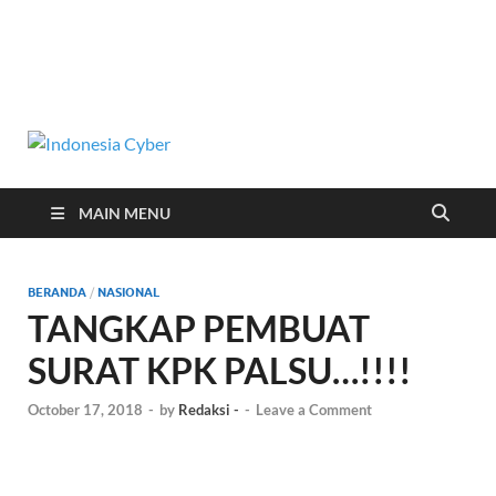
Indonesia
Media Cetak, Online & Streaming
Cyber
MAIN MENU
BERANDA
/
NASIONAL
TANGKAP PEMBUAT
SURAT KPK PALSU…!!!!
October 17, 2018
-
by
Redaksi -
-
Leave a Comment