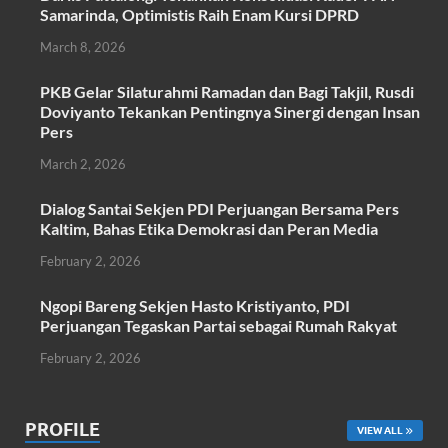
e
itt
at
ail
ar
Samarinda, Optimistis Raih Enam Kursi DPRD
b
er
s
e
March 8, 2026
o
A
PKB Gelar Silaturahmi Ramadan dan Bagi Takjil, Rusdi
o
p
Doviyanto Tekankan Pentingnya Sinergi dengan Insan
k
p
Pers
March 2, 2026
Dialog Santai Sekjen PDI Perjuangan Bersama Pers
Kaltim, Bahas Etika Demokrasi dan Peran Media
February 2, 2026
Ngopi Bareng Sekjen Hasto Kristiyanto, PDI
Perjuangan Tegaskan Partai sebagai Rumah Rakyat
February 2, 2026
PROFILE
VIEW ALL