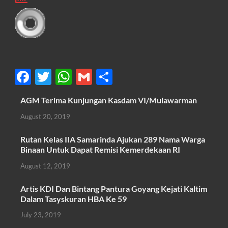
F
T
W
G
S
ac
w
h
m
h
AGM Terima Kunjungan Kasdam VI/Mulawarman
e
itt
at
ail
ar
August 20, 2019
b
er
s
e
o
A
Rutan Kelas IIA Samarinda Ajukan 289 Nama Warga
Binaan Untuk Dapat Remisi Kemerdekaan RI
o
p
August 12, 2019
k
p
Artis KDI Dan Bintang Pantura Goyang Kejati Kaltim
Dalam Tasyskuran HBA Ke 59
July 23, 2019