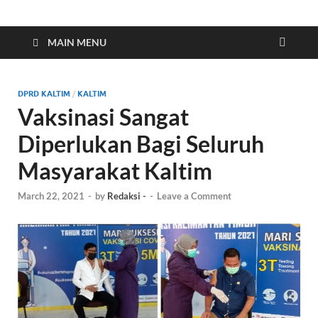
Indonesia Cyber
Media Cetak, Online & Streaming
MAIN MENU
DPRD KALTIM
/
KALTIM
Vaksinasi Sangat
Diperlukan Bagi Seluruh
Masyarakat Kaltim
March 22, 2021
-
by
Redaksi -
-
Leave a Comment