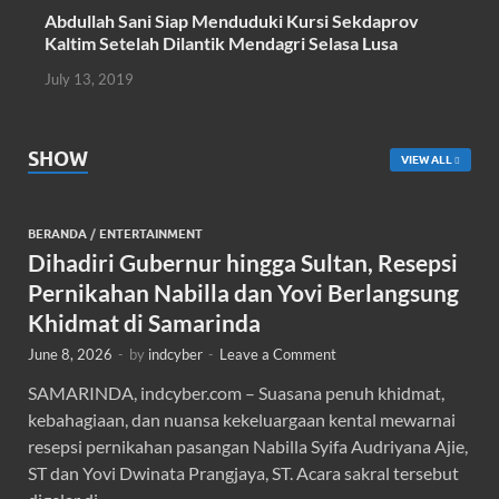
Abdullah Sani Siap Menduduki Kursi Sekdaprov
Kaltim Setelah Dilantik Mendagri Selasa Lusa
July 13, 2019
SHOW
VIEW ALL
BERANDA
/
ENTERTAINMENT
Dihadiri Gubernur hingga Sultan, Resepsi
Pernikahan Nabilla dan Yovi Berlangsung
Khidmat di Samarinda
June 8, 2026
-
by
indcyber
-
Leave a Comment
SAMARINDA, indcyber.com – Suasana penuh khidmat,
kebahagiaan, dan nuansa kekeluargaan kental mewarnai
resepsi pernikahan pasangan Nabilla Syifa Audriyana Ajie,
ST dan Yovi Dwinata Prangjaya, ST. Acara sakral tersebut