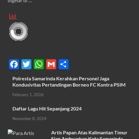
digelar di …
F
T
W
G
S
ac
w
h
m
h
Polresta Samarinda Kerahkan Personel Jaga
e
itt
at
ail
ar
Kondusivitas Pertandingan Borneo FC Kontra PSIM
b
er
s
e
February 1, 2026
o
A
Daftar Lagu Hit Sepanjang 2024
o
p
November 8, 2024
k
p
Artis Papan Atas Kalimantan Timur
Siap Ambyarkan Kota Samarinda