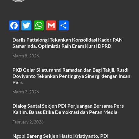
F
T
W
G
S
ac
w
h
m
h
Darlis Pattalongi Tekankan Konsolidasi Kader PAN
e
itt
at
ail
ar
Samarinda, Optimistis Raih Enam Kursi DPRD
b
er
s
e
March 8, 2026
o
A
PKB Gelar Silaturahmi Ramadan dan Bagi Takjil, Rusdi
o
p
Doviyanto Tekankan Pentingnya Sinergi dengan Insan
k
p
Pers
March 2, 2026
Dialog Santai Sekjen PDI Perjuangan Bersama Pers
Kaltim, Bahas Etika Demokrasi dan Peran Media
February 2, 2026
Ngopi Bareng Sekjen Hasto Kristiyanto, PDI