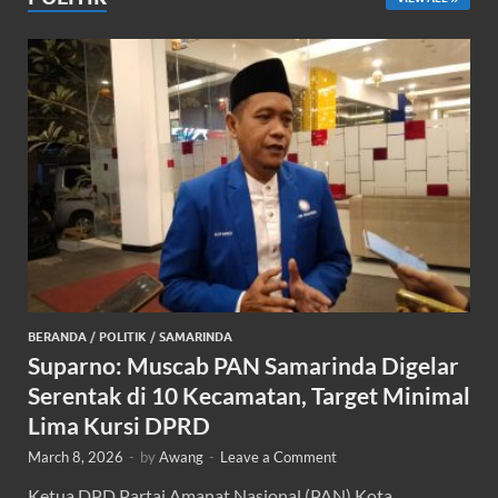
BERANDA
/
POLITIK
/
SAMARINDA
Suparno: Muscab PAN Samarinda Digelar
Serentak di 10 Kecamatan, Target Minimal
Lima Kursi DPRD
March 8, 2026
-
by
Awang
-
Leave a Comment
Ketua DPD Partai Amanat Nasional (PAN) Kota