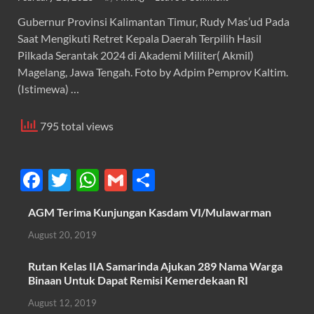
Gubernur Provinsi Kalimantan Timur, Rudy Mas’ud Pada
Saat Mengikuti Retret Kepala Daerah Terpilih Hasil
Pilkada Serantak 2024 di Akademi Militer( Akmil)
Magelang, Jawa Tengah. Foto by Adpim Pemprov Kaltim.
(Istimewa) …
795 total views
F
T
W
G
S
ac
w
h
m
h
AGM Terima Kunjungan Kasdam VI/Mulawarman
e
itt
at
ail
ar
August 20, 2019
b
er
s
e
o
A
Rutan Kelas IIA Samarinda Ajukan 289 Nama Warga
Binaan Untuk Dapat Remisi Kemerdekaan RI
o
p
August 12, 2019