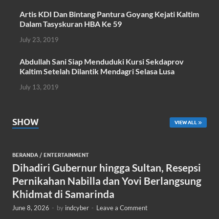
k
p
Artis KDI Dan Bintang Pantura Goyang Kejati Kaltim
Dalam Tasyskuran HBA Ke 59
July 23, 2019
Abdullah Sani Siap Menduduki Kursi Sekdaprov
Kaltim Setelah Dilantik Mendagri Selasa Lusa
July 13, 2019
SHOW
VIEW ALL
BERANDA
/
ENTERTAINMENT
Dihadiri Gubernur hingga Sultan, Resepsi
Pernikahan Nabilla dan Yovi Berlangsung
Khidmat di Samarinda
June 8, 2026
-
by
indcyber
-
Leave a Comment