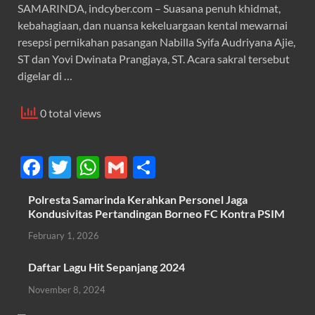
SAMARINDA, indcyber.com – Suasana penuh khidmat,
kebahagiaan, dan nuansa kekeluargaan kental mewarnai
resepsi pernikahan pasangan Nabilla Syifa Audriyana Ajie,
ST dan Yovi Dwinata Prangjaya, ST. Acara sakral tersebut
digelar di …
0 total views
F
T
W
G
S
ac
w
h
m
h
Polresta Samarinda Kerahkan Personel Jaga
e
itt
at
ail
ar
Kondusivitas Pertandingan Borneo FC Kontra PSIM
b
er
s
e
February 1, 2026
o
A
Daftar Lagu Hit Sepanjang 2024
o
p
November 8, 2024
k
p