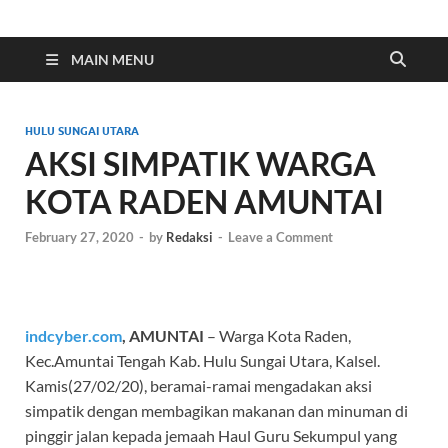
Indonesia Cyber
Media Cetak, Online & Streaming
MAIN MENU
HULU SUNGAI UTARA
AKSI SIMPATIK WARGA
KOTA RADEN AMUNTAI
February 27, 2020
-
by
Redaksi
-
Leave a Comment
indcyber.com
, AMUNTAI
– Warga Kota Raden,
Kec.Amuntai Tengah Kab. Hulu Sungai Utara, Kalsel.
Kamis(27/02/20), beramai-ramai mengadakan aksi
simpatik dengan membagikan makanan dan minuman di
pinggir jalan kepada jemaah Haul Guru Sekumpul yang