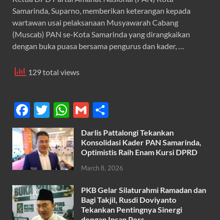
Samarinda, Suparno, memberikan keterangan kepada
wartawan usai pelaksanaan Musyawarah Cabang
(Muscab) PAN se-Kota Samarinda yang dirangkaikan
dengan buka puasa bersama pengurus dan kader, …
129 total views
F
T
W
G
S
ac
w
h
m
h
Darlis Pattalongi Tekankan
e
itt
at
ail
ar
Konsolidasi Kader PAN Samarinda,
b
er
s
Optimistis Raih Enam Kursi DPRD
e
o
A
March 8, 2026
o
p
PKB Gelar Silaturahmi Ramadan dan
k
p
Bagi Takjil, Rusdi Doviyanto
Tekankan Pentingnya Sinergi
dengan Insan Pers