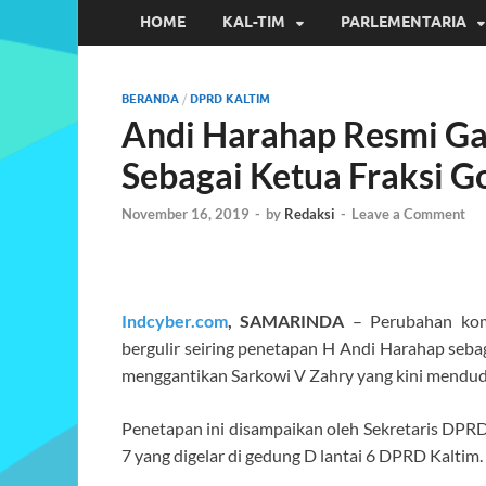
HOME
KAL-TIM
PARLEMENTARIA
BERANDA
/
DPRD KALTIM
Andi Harahap Resmi Ga
Sebagai Ketua Fraksi 
November 16, 2019
-
by
Redaksi
-
Leave a Comment
Indcyber.com
, SAMARINDA
– Perubahan komp
bergulir seiring penetapan H Andi Harahap seb
menggantikan Sarkowi V Zahry yang kini menduduk
Penetapan ini disampaikan oleh Sekretaris DP
7 yang digelar di gedung D lantai 6 DPRD Kaltim.