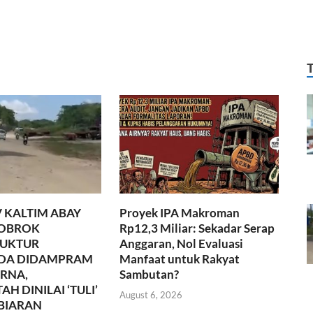
 KALTIM ABAY
Proyek IPA Makroman
BOBROK
Rp12,3 Miliar: Sekadar Serap
RUKTUR
Anggaran, Nol Evaluasi
DA DIDAMPRAM
Manfaat untuk Rakyat
URNA,
Sambutan?
H DINILAI ‘TULI’
August 6, 2026
BIARAN