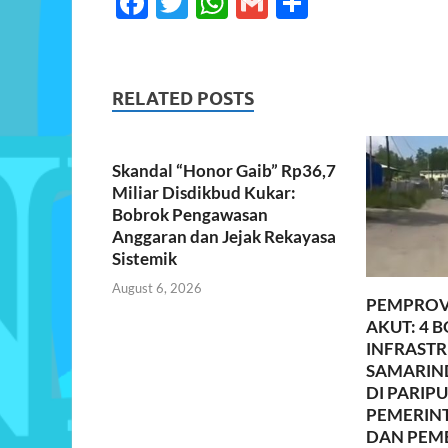
F
T
W
G
S
ac
w
h
m
h
e
itt
at
ail
ar
b
er
s
e
RELATED POSTS
o
A
o
p
Skandal “Honor Gaib” Rp36,7
k
p
Miliar Disdikbud Kukar:
Bobrok Pengawasan
Anggaran dan Jejak Rekayasa
Sistemik
August 6, 2026
PEMPROV
AKUT: 4 
INFRAST
SAMARIN
DI PARIP
PEMERINTA
DAN PEM