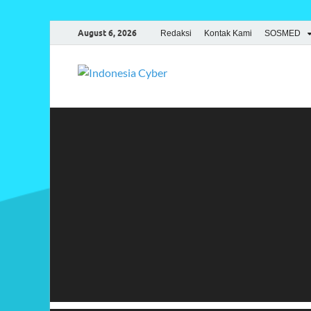
August 6, 2026
Redaksi
Kontak Kami
SOSMED
Indonesia
Media Cetak, Online & Streami