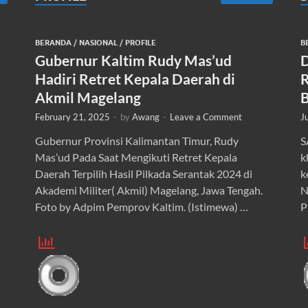
BERANDA
/
NASIONAL
/
PROFILE
B
Gubernur Kaltim Rudy Mas’ud
D
Hadiri Retret Kepala Daerah di
R
Akmil Magelang
B
February 21, 2025
-
by
Awang
-
Leave a Comment
J
Gubernur Provinsi Kalimantan Timur, Rudy
S
Mas’ud Pada Saat Mengikuti Retret Kepala
k
Daerah Terpilih Hasil Pilkada Serantak 2024 di
k
Akademi Militer( Akmil) Magelang, Jawa Tengah.
N
Foto by Adpim Pemprov Kaltim. (Istimewa) …
P