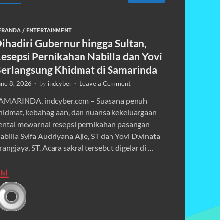
ERANDA
/
ENTERTAINMENT
ihadiri Gubernur hingga Sultan,
esepsi Pernikahan Nabilla dan Yovi
erlangsung Khidmat di Samarinda
une 8, 2026
-
by
indcyber
-
Leave a Comment
AMARINDA, indcyber.com – Suasana penuh
hidmat, kebahagiaan, dan nuansa kekeluargaan
ental mewarnai resepsi pernikahan pasangan
abilla Syifa Audriyana Ajie, ST dan Yovi Dwinata
rangjaya, ST. Acara sakral tersebut digelar di …