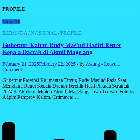
PROFILE
View All
BERANDA
/
NASIONAL
/
PROFILE
Gubernur Kaltim Rudy Mas’ud Hadiri Retret
Kepala Daerah di Akmil Magelang
February 21, 2025
February 22, 2025
-
by
Awang
-
Leave a
Comment
Gubernur Provinsi Kalimantan Timur, Rudy Mas’ud Pada Saat
Mengikuti Retret Kepala Daerah Terpilih Hasil Pilkada Serantak
2024 di Akademi Militer( Akmil) Magelang, Jawa Tengah. Foto by
Adpim Pemprov Kaltim. (Istimewa) …