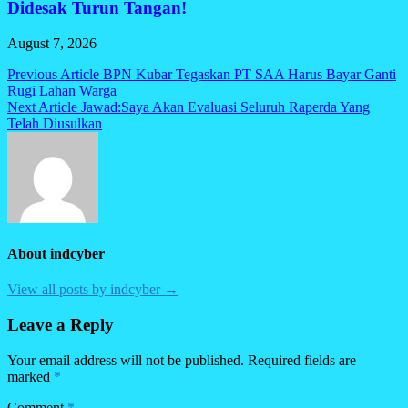
Didesak Turun Tangan!
August 7, 2026
Post
Previous Article
BPN Kubar Tegaskan PT SAA Harus Bayar Ganti
Rugi Lahan Warga
navigation
Next Article
Jawad:Saya Akan Evaluasi Seluruh Raperda Yang
Telah Diusulkan
About indcyber
View all posts by indcyber →
Leave a Reply
Your email address will not be published.
Required fields are
marked
*
Comment
*