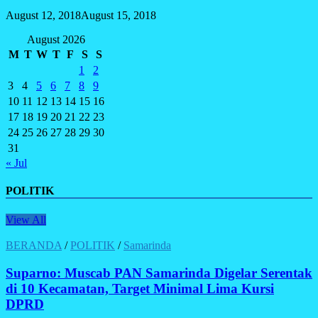
August 12, 2018
August 15, 2018
August 2026
M
T
W
T
F
S
S
1
2
3
4
5
6
7
8
9
10
11
12
13
14
15
16
17
18
19
20
21
22
23
24
25
26
27
28
29
30
31
« Jul
POLITIK
View All
BERANDA
/
POLITIK
/
Samarinda
Suparno: Muscab PAN Samarinda Digelar Serentak
di 10 Kecamatan, Target Minimal Lima Kursi
DPRD