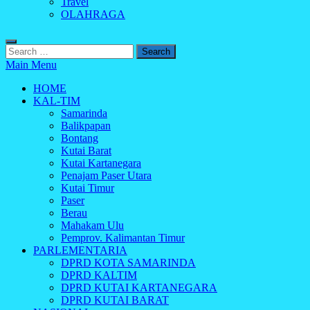
Travel
OLAHRAGA
Search
for:
Main Menu
HOME
KAL-TIM
Samarinda
Balikpapan
Bontang
Kutai Barat
Kutai Kartanegara
Penajam Paser Utara
Kutai Timur
Paser
Berau
Mahakam Ulu
Pemprov. Kalimantan Timur
PARLEMENTARIA
DPRD KOTA SAMARINDA
DPRD KALTIM
DPRD KUTAI KARTANEGARA
DPRD KUTAI BARAT