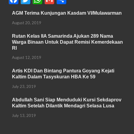
ac
w
h
m
h
AGM Terima Kunjungan Kasdam VI/Mulawarman
e
itt
at
ail
ar
August 20, 2019
b
er
s
e
o
A
Rutan Kelas IIA Samarinda Ajukan 289 Nama
Warga Binaan Untuk Dapat Remisi Kemerdekaan
o
p
RI
k
p
August 12, 2019
Artis KDI Dan Bintang Pantura Goyang Kejati
Kaltim Dalam Tasyskuran HBA Ke 59
July 23, 2019
Abdullah Sani Siap Menduduki Kursi Sekdaprov
Kaltim Setelah Dilantik Mendagri Selasa Lusa
July 13, 2019