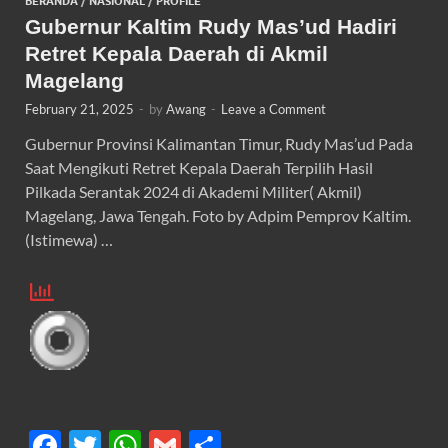
BERANDA
/
NASIONAL
/
PROFILE
Gubernur Kaltim Rudy Mas’ud Hadiri
Retret Kepala Daerah di Akmil
Magelang
February 21, 2025
-
by
Awang
-
Leave a Comment
Gubernur Provinsi Kalimantan Timur, Rudy Mas’ud Pada
Saat Mengikuti Retret Kepala Daerah Terpilih Hasil
Pilkada Serantak 2024 di Akademi Militer( Akmil)
Magelang, Jawa Tengah. Foto by Adpim Pemprov Kaltim.
(Istimewa) …
F
T
W
G
S