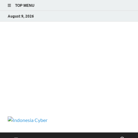
TOP MENU
August 9, 2026
Indonesia
Media Cetak, Online & Streaming