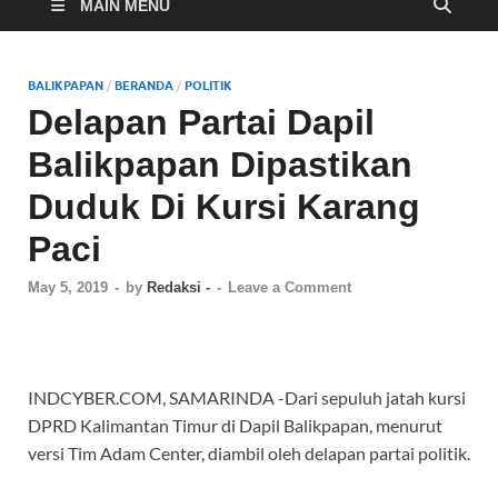
Cyber
MAIN MENU
BALIKPAPAN
/
BERANDA
/
POLITIK
Delapan Partai Dapil
Balikpapan Dipastikan
Duduk Di Kursi Karang
Paci
May 5, 2019
-
by
Redaksi -
-
Leave a Comment
INDCYBER.COM, SAMARINDA -Dari sepuluh jatah kursi
DPRD Kalimantan Timur di Dapil Balikpapan, menurut
versi Tim Adam Center, diambil oleh delapan partai politik.