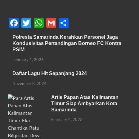
F
T
W
G
S
ac
w
h
m
h
Polresta Samarinda Kerahkan Personel Jaga
e
itt
at
ail
ar
Kondusivitas Pertandingan Borneo FC Kontra
b
er
s
e
PSIM
o
A
February 1, 2026
o
p
Daftar Lagu Hit Sepanjang 2024
k
p
November 8, 2024
Artis Papan Atas Kalimantan
Timur Siap Ambyarkan Kota
Samarinda
February 4, 2023