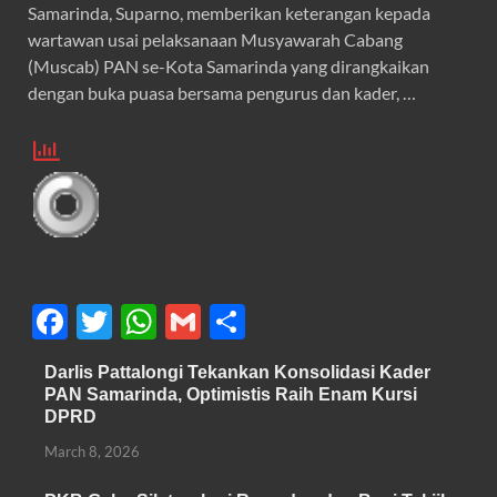
Samarinda, Suparno, memberikan keterangan kepada
wartawan usai pelaksanaan Musyawarah Cabang
(Muscab) PAN se-Kota Samarinda yang dirangkaikan
dengan buka puasa bersama pengurus dan kader, …
F
T
W
G
S
ac
w
h
m
h
Darlis Pattalongi Tekankan Konsolidasi Kader
e
itt
at
ail
ar
PAN Samarinda, Optimistis Raih Enam Kursi
b
er
s
e
DPRD
o
A
March 8, 2026