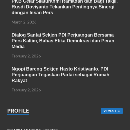
o
p
PKB Gelar Silaturahmi Ramadan dan Bagi Takjil,
k
p
Rusdi Doviyanto Tekankan Pentingnya Sinergi
dengan Insan Pers
March 2, 2026
Dialog Santai Sekjen PDI Perjuangan Bersama
Pers Kaltim, Bahas Etika Demokrasi dan Peran
Media
February 2, 2026
Ngopi Bareng Sekjen Hasto Kristiyanto, PDI
Perjuangan Tegaskan Partai sebagai Rumah
Rakyat
February 2, 2026
PROFILE
VIEW ALL