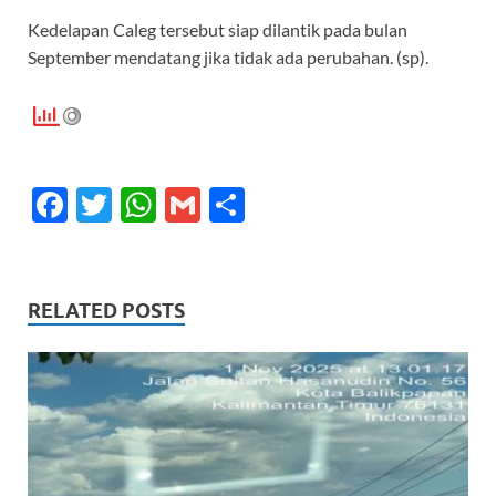
Kedelapan Caleg tersebut siap dilantik pada bulan
September mendatang jika tidak ada perubahan. (sp).
F
T
W
G
S
ac
w
h
m
h
e
itt
at
ail
ar
b
er
s
e
RELATED POSTS
o
A
o
p
k
p