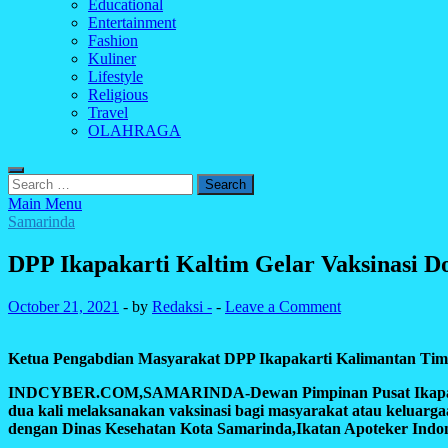
Educational
Entertainment
Fashion
Kuliner
Lifestyle
Religious
Travel
OLAHRAGA
Search
for:
Main Menu
Samarinda
DPP Ikapakarti Kaltim Gelar Vaksinasi Do
October 21, 2021
-
by
Redaksi -
-
Leave a Comment
Ketua Pengabdian Masyarakat DPP Ikapakarti Kalimantan Timu
INDCYBER.COM,SAMARINDA-Dewan Pimpinan Pusat Ikapakarti 
dua kali melaksanakan vaksinasi bagi masyarakat atau keluar
dengan Dinas Kesehatan Kota Samarinda,Ikatan Apoteker Indone