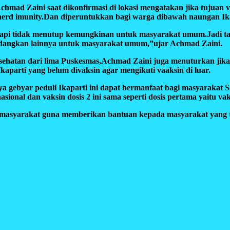
mad Zaini saat dikonfirmasi di lokasi mengatakan jika tujuan v
rd imunity.Dan diperuntukkan bagi warga dibawah naungan Ika
tapi tidak menutup kemungkinan untuk masyarakat umum.Jadi tar
 sedangkan lainnya untuk masyarakat umum,”ujar Achmad Zaini.
kesehatan dari lima Puskesmas,Achmad Zaini juga menuturkan jika
kaparti yang belum divaksin agar mengikuti vaaksin di luar.
anya gebyar peduli Ikaparti ini dapat bermanfaat bagi masyara
ional dan vaksin dosis 2 ini sama seperti dosis pertama yaitu va
e masyarakat guna memberikan bantuan kepada masyarakat yang 