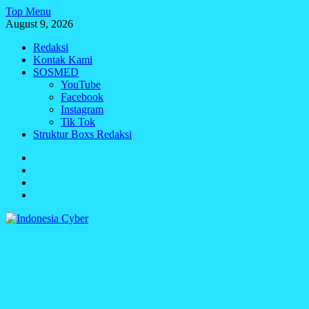
Skip
Top Menu
to
August 9, 2026
content
Redaksi
Kontak Kami
SOSMED
YouTube
Facebook
Instagram
Tik Tok
Struktur Boxs Redaksi
Redaksi
Kontak
Kami
SOSMED
Struktur
Boxs
Redaksi
Indonesia Cyber
Media Cetak, Online & Streaming