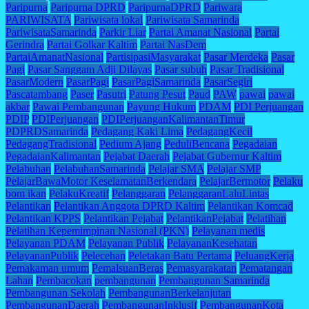
Paripurna
Paripurna DPRD
ParipurnaDPRD
Pariwara
PARIWISATA
Pariwisata lokal
Pariwisata Samarinda
PariwisataSamarinda
Parkir Liar
Partai Amanat Nasional
Partai
Gerindra
Partai Golkar Kaltim
Partai NasDem
PartaiAmanatNasional
PartisipasiMasyarakat
Pasar Merdeka
Pasar
Pagi
Pasar Sanggam Adji Dilayas
Pasar subuh
Pasar Tradisional
PasarModern
PasarPagi
PasarPagiSamarinda
PasarSegiri
Pascatambang
Paser
Pasutri
Patung Pesut
Paud
PAW
pawai
pawai
akbar
Pawai Pembangunan
Payung Hukum
PDAM
PDI Perjuangan
PDIP
PDIPerjuangan
PDIPerjuanganKalimantanTimur
PDPRDSamarinda
Pedagang Kaki Lima
PedagangKecil
PedagangTradisional
Pedium Ajang
PeduliBencana
Pegadaian
PegadaianKalimantan
Pejabat Daerah
Pejabat Gubernur Kaltim
Pelabuhan
PelabuhanSamarinda
Pelajar SMA
Pelajar SMP
PelajarBawaMotor KeselamatanBerkendara
PelajarBermotor
Pelaku
bom ikan
PelakuKreatif
Pelanggaran
PelanggaranLaluLintas
Pelantikan
Pelantikan Anggota DPRD Kaltim
Pelantikan Komcad
Pelantikan KPPS
Pelantikan Pejabat
PelantikanPejabat
Pelatihan
Pelatihan Kepemimpinan Nasional (PKN)
Pelayanan medis
Pelayanan PDAM
Pelayanan Publik
PelayananKesehatan
PelayananPublik
Pelecehan
Peletakan Batu Pertama
PeluangKerja
Pemakaman umum
PemalsuanBeras
Pemasyarakatan
Pematangan
Lahan
Pembacokan
pembangunan
Pembangunan Samarinda
Pembangunan Sekolah
PembangunanBerkelanjutan
PembangunanDaerah
PembangunanInklusif
PembangunanKota