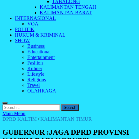
TABALONG
KALIMANTAN TENGAH
KALIMANTAN BARAT
INTERNASIONAL
VOA
POLITIK
HUKUM & KRIMINAL
SHOW
Business
Educational
Entertainment
Fashion
Kuliner
Lifestyle
Religious
Travel
OLAHRAGA
Search
for:
Main Menu
DPRD KALTIM
/
KALIMANTAN TIMUR
GUBERNUR :JAGA DPRD PROVINSI