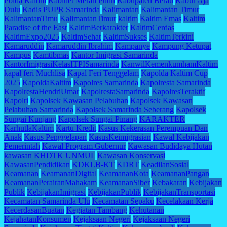
Polda Kaltim
Kabinet Merah Putih
Kabupaten Berau
Kabur Aja
Dulu
Kadis PUPR Samarinda
Kalimantan
Kalimantan Timur
KalimantanTimu
KalimantanTimur
kaltim
Kaltim Emas
Kaltim
Paradise of the East
KaltimBerkarakter
KaltimCerdas
KaltimExpo2025
KaltimSehat
KaltimSukses
KaltimTerkini
Kamaruddin
Kamaruddin Ibrahim
Kampanye
Kampung Ketupat
Kampus
Kamtibmas
Kantor Imigrasi Samarinda
KantorImigrasiKelasITPISamarinda
KanwilKemenkumhamKaltim
kapal feri Muchlisa
Kapal Feri Tenggelam
Kapolda Kaltim Cup
2025
KapoldaKaltim
Kapolres Samarinda
Kapolresta Samarinda
KapolrestaHendriUmar
KapolrestaSamarinda
KapolresTeraktif
Kapolri
Kapolsek Kawasan Pelabuhan
Kapolsek Kawasan
Pelabuhan Samarinda
Kapolsek Samarinda Seberang
Kapolsek
Sungai Kunjang
Kapolsek Sungai Pinang
KARAKTER
KarhutlaKaltim
Kartu Kredit
Kasus Kekerasan Perempuan Dan
Anak
Kasus Penggelapan
KasusKeimigrasian
Kawal Kebijakan
Pemerintah
Kawal Program Gubernur
Kawasan Budidaya Hutan
kawasan KHDTK UNMUL
Kawasan Konservasi
KawasanPendidikan
KDKLB-KT
KDRT
KeadilanSosial
Keamanan
KeamananDigital
KeamananKota
KeamananPangan
KeamananPerairanMahakam
KeamananSiber
Kebakaran
Kebijakan
Publik
KebijakanImigrasi
KebijakanPublik
KebijakanTransportasi
Kecamatan Samarinda Ulu
Kecamatan Sepaku
Kecelakaan Kerja
KecerdasanBuatan
Kegiatan Tambang
Kehutanan
KejahatanKonsumen
Kejaksaan Negeri
Kejaksaan Negeri