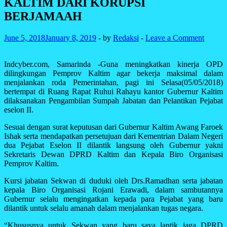
KALTIM DARI KORUPSI
BERJAMAAH
June 5, 2018
January 8, 2019
-
by
Redaksi
-
Leave a Comment
Indcyber.com, Samarinda -Guna meningkatkan kinerja OPD
dilingkungan Pemprov Kaltim agar bekerja maksimal dalam
menjalankan roda Pemerintahan, pagi ini Selasa(05/05/2018)
bertempat di Ruang Rapat Ruhui Rahayu kantor Gubernur Kaltim
dilaksanakan Pengambilan Sumpah Jabatan dan Pelantikan Pejabat
eselon II.
Sesuai dengan surat keputusan dari Gubernur Kaltim Awang Faroek
Ishak serta mendapatkan persetujuan dari Kementrian Dalam Negeri
dua Pejabat Eselon II dilantik langsung oleh Gubernur yakni
Sekretaris Dewan DPRD Kaltim dan Kepala Biro Organisasi
Pemprov Kaltim.
Kursi jabatan Sekwan di duduki oleh Drs.Ramadhan serta jabatan
kepala Biro Organisasi Rojani Erawadi, dalam sambutannya
Gubernur selalu mengingatkan kepada para Pejabat yang baru
dilantik untuk selalu amanah dalam menjalankan tugas negara.
“Khususnya untuk Sekwan yang baru saya lantik jaga DPRD