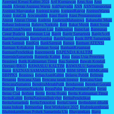
Apresiasi Kreasi Kaltim 2024
Arif Kurniawan
Arus Aras
Arus
mudik
ASerap Aspirasi Warga
AsliNuryadin
ASN
ASNTransportasi
Aspirasi Masyarakat
Aspirasi warga
AspirasiRakyat
AspirasiWarga
Aspol
AstaCita
Aswanuddin
Atasi Banjir
Atasi Pengangguran
Aturan
Aturan Ormas
Audensi
AudiensiMahasiswa
Baharudin Muin
Bahasa Indonesia
Bahaya Narkoba
Bajir
Bakat Musik
Bakti Sosial
BaktiUntukNegeri
Balapan Liar
Balikpapan
BangAan
Bangunan
Cagar Budaya
Bangunan Liar
Banjir
Banjir Samarinda
BanjirAceh
BanjirSamarinda
BanjirSumbar
BanjirSumut
Bank BPR Samarinda
Bank Sampah
BanKeu
BankSampah
Bansos
Bantuan ATENSI
Bantuan Kebakaran
Bantuan Sosial
BantuanKeuangan
BantuanPendidikan
Bapemperda
BAPENDA KALTIM
BapendaSamarinda
Bappeda Kaltim
Baqa
Batas Usia Penerima
Beasiswa
Batik Kalimantan Timur
Bau Sampah
Bawah Kendali
Operasi (BKO)
BAWASLU KALTIM
BAWASLU Samarinda
Bazar
BAZNAS SAMARINDA
BBM
BBM SPBU
BBMKaltim
BBPPKS
Beasiswa
BebasAsapKaltim
Belanja Publik
Belimau
Benanga
Bencana Alam
Bencana tanah longsor
BencanaAlam
BencanaSumatera
BenderaMerahPutih
Bendungan
Bengkel Geratis
Bepelas
BerantasNarkoba
BerasPalsu
BerasPremiumPalsu
Berau
Berau Coal
Berbagi
Berita
Berita Hoaks
Berita Kalimantan Timur
BeritaKaltim
BeritaNasionalIndcyber
BeritaPendidikan
BeritaSamarinda
BeritaTeknologi
BeritaUtama
Berlindung dibalik
kuasa hukum
Bermanfaat
Best Workplace 2025
Bhabinkamtibmas
Bhabinkamtibmas Polsek Samarinda Ulu
Bhayangkara
Biaya