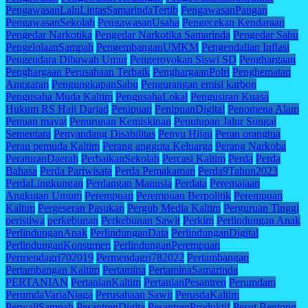
PengawasanLaluLintasSamarindaTertib
PengawasanPangan
PengawasanSekolah
PengawasanUsaha
Pengecekan Kendaraan
Pengedar Narkotika
Pengedar Narkotika Samarinda
Pengedar Sabu
PengelolaanSampah
PengembanganUMKM
Pengendalian Inflasi
Pengendara Dibawah Umur
Pengeroyokan Siswi SD
Penghargaan
Penghargaan Perusahaan Terbaik
PenghargaanPolri
Penghematan
Anggaran
PengungkapanSabu
Pengurangan emisi karbon
Pengusaha Muda Kaltim
PengusahaLokal
Pengusiran Kuasa
Hukum RS Haji Darjad
Penipuan
PenipuanDigital
Penomena Alam
Penuan mayat
Penurunan Kemiskinan
Penutupan Jalur Sungai
Sementara
Penyandang Disabilitas
Penyu Hijau
Peran orangtua
Peran pemuda Kaltim
Perang anggota Keluarga
Perang Narkoba
PeraturanDaerah
PerbaikanSekolah
Percasi Kaltim
Perda
Perda
Bahasa
Perda Pariwisata
Perda Pemakaman
Perda9Tahun2023
PerdaLingkungan
Perdangan Manusia
Perdata
Peremajaan
Angkutan Umum
Perempuan
Perempuan Berpolitik
Perempuan
Kaltim
Pergeseran Pasukan
Pergub Media Kaltim
Perguruan Tinggi
peristiwa
perkebunan
Perkebunan Sawit
Perkim
Perlindungan Anak
PerlindunganAnak
PerlindunganData
PerlindunganDigital
PerlindunganKonsumen
PerlindunganPerempuan
Permendagri702019
Permendagri782022
Pertambangan
Pertambangan Kaltim
Pertamina
PertaminaSamarinda
PERTANIAN
PertanianKaltim
PertanianPesantren
Perumdam
PerumdaVariaNiaga
Perusahaan Sawit
PerusdaKaltim
PerwaliSampah
PesantrenDigita
PesantrenProduktif
Pesut Bentong