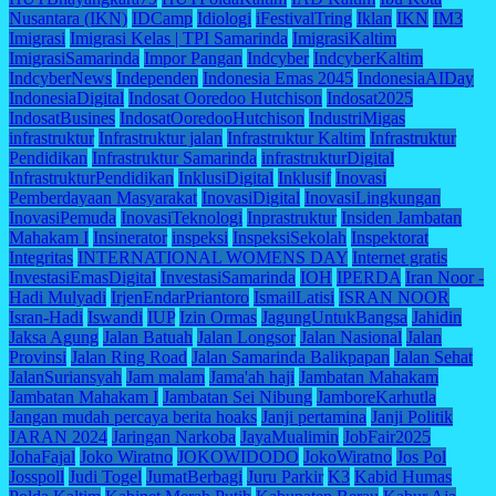
Nusantara (IKN)
IDCamp
Idiologi
iFestivalTring
Iklan
IKN
IM3
Imigrasi
Imigrasi Kelas | TPI Samarinda
ImigrasiKaltim
ImigrasiSamarinda
Impor Pangan
Indcyber
IndcyberKaltim
IndcyberNews
Independen
Indonesia Emas 2045
IndonesiaAIDay
IndonesiaDigital
Indosat Ooredoo Hutchison
Indosat2025
IndosatBusines
IndosatOoredooHutchison
IndustriMigas
infrastruktur
Infrastruktur jalan
Infrastruktur Kaltim
Infrastruktur
Pendidikan
Infrastruktur Samarinda
infrastrukturDigital
InfrastrukturPendidikan
InklusiDigital
Inklusif
Inovasi
Pemberdayaan Masyarakat
InovasiDigital
InovasiLingkungan
InovasiPemuda
InovasiTeknologi
Inprastruktur
Insiden Jambatan
Mahakam I
Insinerator
inspeksi
InspeksiSekolah
Inspektorat
Integritas
INTERNATIONAL WOMENS DAY
Internet gratis
InvestasiEmasDigital
InvestasiSamarinda
IOH
IPERDA
Iran Noor -
Hadi Mulyadi
IrjenEndarPriantoro
IsmailLatisi
ISRAN NOOR
Isran-Hadi
Iswandi
IUP
Izin Ormas
JagungUntukBangsa
Jahidin
Jaksa Agung
Jalan Batuah
Jalan Longsor
Jalan Nasional
Jalan
Provinsi
Jalan Ring Road
Jalan Samarinda Balikpapan
Jalan Sehat
JalanSuriansyah
Jam malam
Jama'ah haji
Jambatan Mahakam
Jambatan Mahakam I
Jambatan Sei Nibung
JamboreKarhutla
Jangan mudah percaya berita hoaks
Janji pertamina
Janji Politik
JARAN 2024
Jaringan Narkoba
JayaMualimin
JobFair2025
JohaFajal
Joko Wiratno
JOKOWIDODO
JokoWiratno
Jos Pol
Josspoll
Judi Togel
JumatBerbagi
Juru Parkir
K3
Kabid Humas