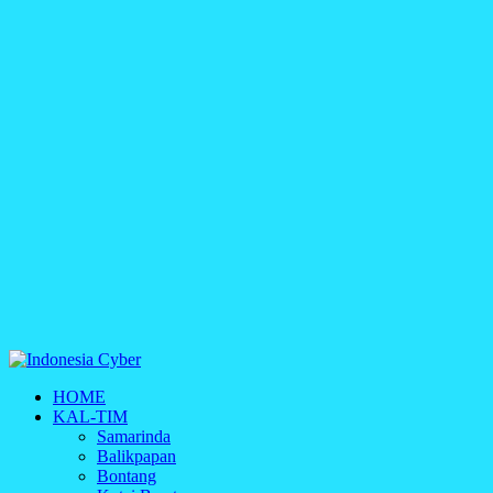
Indonesia Cyber
HOME
Media Cetak, Online & Streaming
KAL-TIM
Samarinda
Balikpapan
Bontang