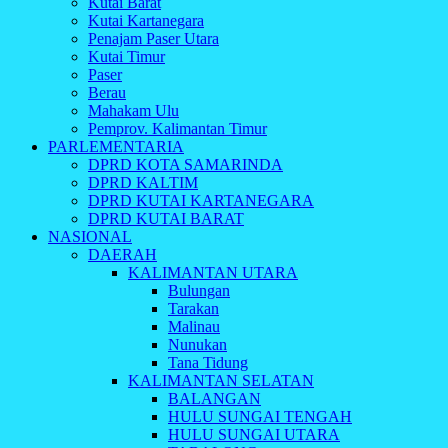
Kutai Barat
Kutai Kartanegara
Penajam Paser Utara
Kutai Timur
Paser
Berau
Mahakam Ulu
Pemprov. Kalimantan Timur
PARLEMENTARIA
DPRD KOTA SAMARINDA
DPRD KALTIM
DPRD KUTAI KARTANEGARA
DPRD KUTAI BARAT
NASIONAL
DAERAH
KALIMANTAN UTARA
Bulungan
Tarakan
Malinau
Nunukan
Tana Tidung
KALIMANTAN SELATAN
BALANGAN
HULU SUNGAI TENGAH
HULU SUNGAI UTARA