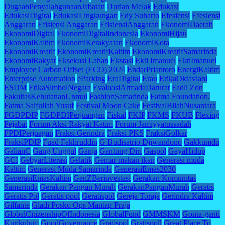
DugaanPenyalahgunaanJabatan
Durian Melak
Edukasi
EdukasiDigital
EdukasiLingkungan
Edy Suharto
Efesiensi
Efesiensi
Anggaran
Efisiensi Anggaran
EfisiensiAnggaran
EkonomiDaerah
EkonomiDigital
EkonomiDigitalIndonesia
EkonomiHijau
EkonomiKaltim
EkonomiKerakyatan
EkonomiKota
EkonomiKreatif
EkonomiKreatifKaltim
EkonomiKreatifSamarinda
EkonomiRakyat
Eksekusi Lahan
Ekstasi
Ekti Imanuel
EktiImanuel
Employee Carbon Offset (ECO) 2024
EndarPriantoro
EnergiKaltim
Enterprise Automation
eParking
EraDigital
Erau
ErikaOktaviani
ESDM
EtikaSimbolNegara
EvaluasiArmadaDarurat
Fadli Zon
FakultasKehutananUnmul
FashionSamarinda
Fatma Foundation.
Fatma Saifullah Yusuf
Festival Moon Cake
FestivalBilahNusantara
FGDPDIP
FGDPDIPerjuangan
Fiskal
FKIP
FKMS
FKUB
Flexing
Pejabat
Forum Aksi Rakyat Katim
Forum Jamiyyatussadah
FPDIPerjuagan
Fraksi Gerindra
Fraksi PKS
FraksiGolkar
FraksiPDIP
Fuad Fakhruddin
G Budisatrio Djiwandono
Gakkumdu
GalianC
Gang Unggul
Ganja
Gantung Diri
Gaspol
GayaHidup
GCI
GebyarLiterasi
Gelatik
Gemar makan ikan
Generasi muda
Kaltim
Generasi Muda Samarinda
GenerasiEmas2030
GenerasiEmasKaltim
GenZBerinvestasi
Gerakan Komunitas
Samarinda
Gerakan Pangan Murah
GerakanPanganMurah
Geratis
Geratis Pol
Geratis pool
Geratispol
Gereja Toraja
Gerindra Kaltim
Gilfante
Gladi Posko Ops Mantap Praja
GlobalCitizenshipOfIndonesia
GlobalFund
GMMSKM
Gonta-ganti
Kurikulum
GoodGovernance
Gratispol
Gratispoll
Great Place To