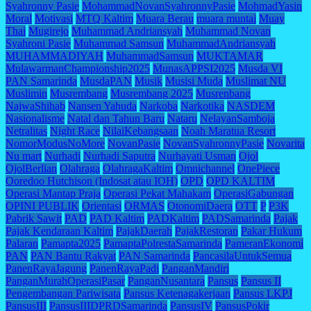
Syahronny Pasie
MohammadNovanSyahronnyPasie
MohmadYasin
Moral
Motivasi
MTQ Kaltim
Muara Berau
muara muntai
Muay
Thai
Mugirejo
Muhammad Andriansyah
Muhammad Novan
Syahroni Pasie
Muhammad Samsun
MuhammadAndriansyah
MUHAMMADIYAH
MuhammadSamsun
MUKTAMAR
MulawarmanChampionship2025
MunasAPPSI2025
Musda VI
PAN Samarinda
MusdaPAN
Musik
Musisi Muda
Muslimat NU
Muslimin
Musrembang
Musrembang 2025
Musrenbang
NajwaShihab
Nansen Yahuda
Narkoba
Narkotika
NASDEM
Nasionalisme
Natal dan Tahun Baru
Nataru
NelayanSamboja
Netralitas
Night Race
NilaiKebangsaan
Noah Maratua Resort
NomorModusNoMore
NovanPasie
NovanSyahronnyPasie
Novarita
Nu mart
Nurhadi
Nurhadi Saputra
Nurhayati Usman
Ojol
OjolBerlian
Olahraga
OlahragaKaltim
Omnichannel
OnePiece
Ooredoo Hutchison (Indosat atau IOH)
OPD
OPD KALTIM
Operasi Mantap Praja
Operasi Pekat Mahakam
OperasiGabungan
OPINI PUBLIK
Orientasi
ORMAS
OtonomiDaera
OTT
P
P3K
Pabrik Sawit
PAD
PAD Kaltim
PADKaltim
PADSamarinda
Pajak
Pajak Kendaraan Kaltim
PajakDaerah
PajakRestoran
Pakar Hukum
Palaran
Pamapta2025
PamaptaPolrestaSamarinda
PameranEkonomi
PAN
PAN Bantu Rakyat
PAN Samarinda
PancasilaUntukSemua
PanenRayaJagung
PanenRayaPadi
PanganMandiri
PanganMurahOperasiPasar
PanganNusantara
Pansus
Pansus II
Pengembangan Pariwisata
Pansus Ketenagakerjaan
Pansus LKPJ
PansusIII
PansusIIIDPRDSamarinda
PansusIV
PansusPokir