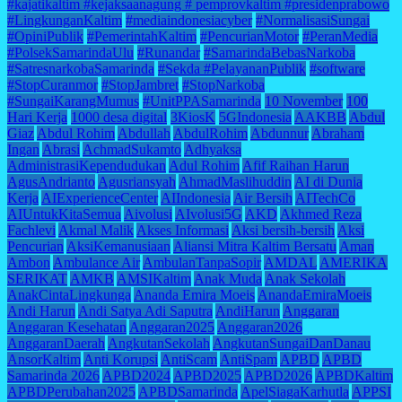
#kajatikaltim #kejaksaanagung # pemprovkaltim #presidenprabowo
#LingkunganKaltim
#mediaindonesiacyber
#NormalisasiSungai
#OpiniPublik
#PemerintahKaltim
#PencurianMotor
#PeranMedia
#PolsekSamarindaUlu
#Runandar
#SamarindaBebasNarkoba
#SatresnarkobaSamarinda
#Sekda #PelayananPublik
#software
#StopCuranmor
#StopJambret
#StopNarkoba
#SungaiKarangMumus
#UnitPPASamarinda
10 November
100
Hari Kerja
1000 desa digital
3KiosK
5GIndonesia
AAKBB
Abdul
Giaz
Abdul Rohim
Abdullah
AbdulRohim
Abdunnur
Abraham
Ingan
Abrasi
AchmadSukamto
Adhyaksa
AdministrasiKependudukan
Adul Rohim
Afif Raihan Harun
AgusAndrianto
Agusriansyah
AhmadMaslihuddin
AI di Dunia
Kerja
AIExperienceCenter
AIIndonesia
Air Bersih
AITechCo
AIUntukKitaSemua
Aivolusi
AIvolusi5G
AKD
Akhmed Reza
Fachlevi
Akmal Malik
Akses Informasi
Aksi bersih-bersih
Aksi
Pencurian
AksiKemanusiaan
Aliansi Mitra Kaltim Bersatu
Aman
Ambon
Ambulance Air
AmbulanTanpaSopir
AMDAL
AMERIKA
SERIKAT
AMKB
AMSIKaltim
Anak Muda
Anak Sekolah
AnakCintaLingkunga
Ananda Emira Moeis
AnandaEmiraMoeis
Andi Harun
Andi Satya Adi Saputra
AndiHarun
Anggaran
Anggaran Kesehatan
Anggaran2025
Anggaran2026
AnggaranDaerah
AngkutanSekolah
AngkutanSungaiDanDanau
AnsorKaltim
Anti Korupsi
AntiScam
AntiSpam
APBD
APBD
Samarinda 2026
APBD2024
APBD2025
APBD2026
APBDKaltim
APBDPerubahan2025
APBDSamarinda
ApelSiagaKarhutla
APPSI