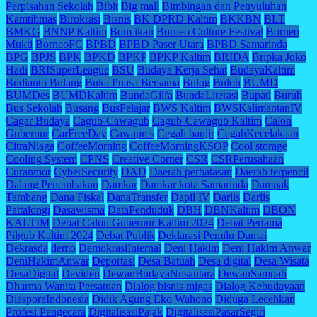
Perpisahan Sekolah
Bibit
Big mall
Bimbingan dan Penyuluhan
Kamtibmas
Birokrasi
Bisnis
BK DPRD Kaltim
BKKBN
BLT
BMKG
BNNP Kaltim
Bom ikan
Borneo Culture Festival
Borneo
Mukti
BorneoFC
BPBD
BPBD Paser Utara
BPBD Samarinda
BPG
BPJS
BPK
BPKD
BPKP
BPKP Kaltim
BRIDA
Bripka Joko
Hadi
BRISuperLeague
BSU
Budaya Kerja Sehat
BudayaKaltim
Budianto Bulang
Buka Puasa Bersama
Bulog
Buloh
BUMD
BUMDes
BUMDKaltim
BundaGilfa
BundaLiterasi
Bupati
Buruh
Bus Sekolah
Busang
BusPelajar
BWS Kaltim
BWSKalimantanIV
Cagar Budaya
Cagub-Cawagub
Cagub-Cawagub Kaltim
Calon
Gubernur
CarFreeDay
Cawapres
Cegah banjir
CegahKecelakaan
CitraNiaga
CoffeeMorning
CoffeeMorningKSOP
Cool storage
Cooling System
CPNS
Creative Corner
CSR
CSRPerusahaan
Curanmor
CyberSecurity
DAD
Daerah perbatasan
Daerah terpencil
Dalang Penembakan
Damkar
Damkar kota Samarinda
Dampak
Tambang
Dana Fiskal
DanaTransfer
Dapil IV
Darlis
Darlis
Pattalongi
Dasawisma
DataPenduduk
DBH
DBNKaltim
DBON
KALTIM
Debat Calon Gubernur Kaltim 2024
Debat Pertama
Pilgub Kaltim 2024
Debat Publik
Deklarasi Pemilu Damai
Dekrasda
demo
DemokrasiInternal
Deni Hakim
Deni Hakim Anwar
DeniHakimAnwar
Deportasi
Desa Batuah
Desa digital
Desa Wisata
DesaDigital
Deviden
DewanBudayaNusantara
DewanSampah
Dharma Wanita Persatuan
Dialog bisnis migas
Dialog Kebudayaan
DiasporaIndonesia
Didik Agung Eko Wahono
Diduga Lecehkan
Profesi Pengecara
DigitalisasiPajak
DigitalisasiPasarSegiri