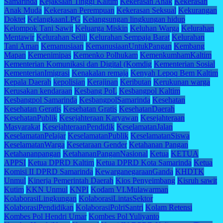
Samarinda
Kejaksaan Tinggi Kaltim
Kekerasan Anak
Kekerasan
Anak Muda
Kekerasan Perempuan
Kekerasan Seksual
Kekurangan
Doktet
KelangkaanLPG
Kelangsungan lingkungan hidup
Kelompok Tani Sawit
Keluarga Miskin
Keluhan Warga
Kelurahan
Mentawir
Kelurahan Selili
Kelurahan Sempaja Barat
Kelurahan
Tani Aman
Kemanusiaan
KemanusiaanUntukPangan
Kembang
Mapan
Kemenimipas
Kemenko Polhukam
KemenkumhamKaltim
Kementerian Komunikasi dan Digital (Komdig
Kementerian Sosial
KementerianImigrasi
Kenakalan remaja
Kenyah Lepoq Bem Kaltim
Kepala Daerah
kepolisian
Kerajinan
Keributan
Kerukunan warga
Kerusakan kendaraan
Kesbang PoL
Kesbangpol Kaltim
Kesbangpol Samarinda
KesbangpolSamarinda
Kesehatan
Kesehatan Geratis
Kesehatan Gratis
KesehatanDaerah
KesehatanPublik
Kesejahteraan Karyawan
Kesejahteraan
Masyarakat
KesejahteraanPendidik
KeselamatanJalan
KeselamatanPelajar
KeselamatanPublik
KeselamatanSiswa
KeselamatanWarga
Kesetaraan Gender
Ketahanan Pangan
Ketahananpangan
KetahananPanganNasional
Ketua
KETUA
APPSI
Ketua DPRD Kaltim
Ketua DPRD Kota Samarinda
Ketua
Komisi II DPRD Samarinda
KewarganegaraanGanda
KHDTK
Unmul
Kinerja Pemerintah Daerah
Kios Penyeimbang
Kisruh sawit
Kutim
KKN Unmul
KNPI
Kodam VI.Mulawarman
KolaborasiLingkungan
KolaborasiLintasSektor
KolaborasiPendidikan
KolaborasiPolriSantri
Kolam Retensi
Kombes Pol Hendri Umar
Kombes Pol Yuliyanto