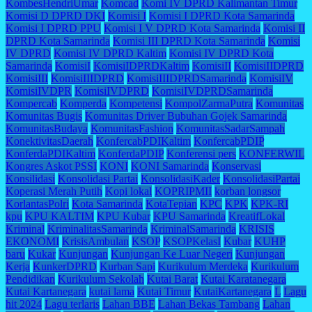
KombesHendriUmar
Komcad
Komi IV DPRD Kalimantan Timur
Komisi D DPRD DKI
Komisi I
Komisi I DPRD Kota Samarinda
Komisi I DPRD PPU
Komisi I V DPRD Kota Samarinda
Komisi II
DPRD Kota Samarinda
Komisi III DPRD Kota Samarinda
Komisi
IV DPRD
Komisi IV DPRD Kaltim
Komisi IV DPRD Kota
Samarinda
KomisiI
KomisiIDPRDKaltim
KomisiII
KomisiIIDPRD
KomisiIII
KomisiIIIDPRD
KomisiIIIDPRDSamarinda
KomisiIV
KomisiIVDPR
KomisiIVDPRD
KomisiIVDPRDSamarinda
Kompercab
Komperda
Kompetensi
KompolZarmaPutra
Komunitas
Komunitas Bugis
Komunitas Driver Bubuhan Gojek Samarinda
KomunitasBudaya
KomunitasFashion
KomunitasSadarSampah
KonektivitasDaerah
KonfercabPDIKaltim
KonfercabPDIP
KonferdaPDIKaltim
KonferdaPDIP
Konferensi pers
KONFERWIL
Kongres Askot PSSI
KONI
KONI Samarinda
Konservasi
Konsilidasi
Konsolidasi Partai
KonsolidasiKader
KonsolidasiPartai
Koperasi Merah Putih
Kopi lokal
KOPRIPMII
korban longsor
KorlantasPolri
Kota Samarinda
KotaTepian
KPC
KPK
KPK-RI
kpu
KPU KALTIM
KPU Kubar
KPU Samarinda
KreatifLokal
Kriminal
KriminalitasSamarinda
KriminalSamarinda
KRISIS
EKONOMI
KrisisAmbulan
KSOP
KSOPKelasI
Kubar
KUHP
baru
Kukar
Kunjungan
Kunjungan Ke Luar Negeri
Kunjungan
Kerja
KunkerDPRD
Kurban Sapi
Kurikulum Merdeka
Kurikulum
Pendidikan
Kurikulum Sekolah
Kutai Barat
Kutai Karatanegara
Kutai Kartanegara
kutai lama
Kutai Timur
KutaiKartanegara
L
Lagu
hit 2024
Lagu terlaris
Lahan BBE
Lahan Bekas Tambang
Lahan