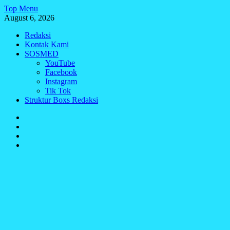
Skip
Top Menu
to
August 6, 2026
content
Redaksi
Kontak Kami
SOSMED
YouTube
Facebook
Instagram
Tik Tok
Struktur Boxs Redaksi
Redaksi
Kontak
Kami
SOSMED
Struktur
Boxs
Redaksi