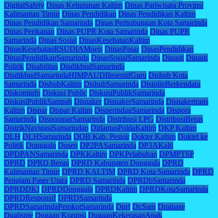
DigitalSafety
Dinas Kehutanan Kaltim
Dinas Pariwisata Provinsi
Kalimantan Timur
Dinas Pendidikan
Dinas Pendidikan Kaltim
Dinas Pendidikan Samarinda
Dinas Perhubungan Kota Samarinda
Dinas Perikanan
Dinas PUPR Kota Samarinda
Dinas PUPR
Samarinda
Dinas Sosial
DinasKesehatanKaltim
DinasKesehatanRSUDIAMoeis
DinasPasar
DinasPendidikan
DinasPendidikanSamarinda
DinasSosialSamarinda
Dinasti
Dinasti
Politik
Disabilitas
DisdikbudSamarinda
DisdikbudSamarindaHIMPAUDIInsentifGuru
Dishub Kota
Samarinda
DishubKaltim
DishubSamarinda
DisiplinBerkendara
Diskominfo
Diskusi Public
DiskusiPublikSamarinda
DiskusiPublikSampah
Disnaker
DisnakerSamarinda
Disnakertrans
Kaltim
Dispar
Dispar Kaltim
DisperindagSamarinda
Dispora
Samarinda
DisporaparSamarinda
Distribusi LPG
DistribusiBeras
DistrikNavigasiSamarindap
DitlantasPoldaKaltim
DKP Kaltim
DLH
DLHSamarinda
DOB Kab. Pesisir
Dokter Kaltim
Doktet ke
Politik
Donggala
Dosen
DP2PASamarinda
DP3AKalti
DPDPANSamarinda
DPKKaltim
DPKPelabuhan
DPMPTSP
DPRD
DPRD Berau
DPRD Kabupaten Donggala
DPRD
Kalimantan Timur
DPRD KALTIM
DPRD Kota Samarinda
DPRD
Penajam Paser Utara
DPRD Samarinda
DPRDbSamarinda
DPRDDKI
DPRDDonggala
DPRDKaltim
DPRDKotaSamarinda
DPRDResponsif
DPRDSamarinda
DPRDSamarindaPemkotSamarinda
Dprf
Dr.Sani
Drainase
Dualisme
Dugaan Korupsi
DugaanKekerasanAnak