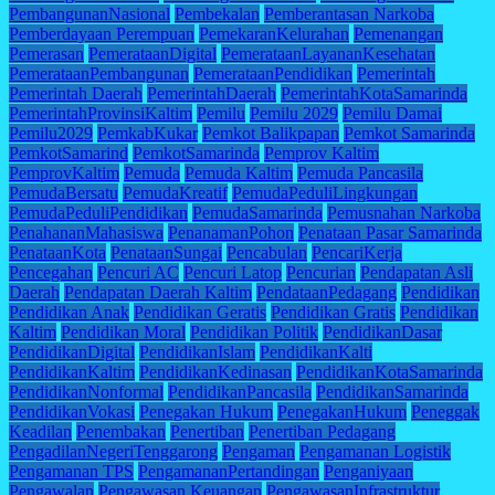
PembangunanNasional
Pembekalan
Pemberantasan Narkoba
Pemberdayaan Perempuan
PemekaranKelurahan
Pemenangan
Pemerasan
PemerataanDigital
PemerataanLayananKesehatan
PemerataanPembangunan
PemerataanPendidikan
Pemerintah
Pemerintah Daerah
PemerintahDaerah
PemerintahKotaSamarinda
PemerintahProvinsiKaltim
Pemilu
Pemilu 2029
Pemilu Damai
Pemilu2029
PemkabKukar
Pemkot Balikpapan
Pemkot Samarinda
PemkotSamarind
PemkotSamarinda
Pemprov Kaltim
PemprovKaltim
Pemuda
Pemuda Kaltim
Pemuda Pancasila
PemudaBersatu
PemudaKreatif
PemudaPeduliLingkungan
PemudaPeduliPendidikan
PemudaSamarinda
Pemusnahan Narkoba
PenahananMahasiswa
PenanamanPohon
Penataan Pasar Samarinda
PenataanKota
PenataanSungai
Pencabulan
PencariKerja
Pencegahan
Pencuri AC
Pencuri Latop
Pencurian
Pendapatan Asli
Daerah
Pendapatan Daerah Kaltim
PendataanPedagang
Pendidikan
Pendidikan Anak
Pendidikan Geratis
Pendidikan Gratis
Pendidikan
Kaltim
Pendidikan Moral
Pendidikan Politik
PendidikanDasar
PendidikanDigital
PendidikanIslam
PendidikanKalti
PendidikanKaltim
PendidikanKedinasan
PendidikanKotaSamarinda
PendidikanNonformal
PendidikanPancasila
PendidikanSamarinda
PendidikanVokasi
Penegakan Hukum
PenegakanHukum
Peneggak
Keadilan
Penembakan
Penertiban
Penertiban Pedagang
PengadilanNegeriTenggarong
Pengaman
Pengamanan Logistik
Pengamanan TPS
PengamananPertandingan
Penganiyaan
Pengawalan
Pengawasan Keuangan
PengawasanInfrastruktur