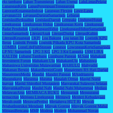
eks tambang
Lahan Transmigrasi
Lahan Unmul
LaluLintasPelajar
LapanganKerja
LapasPerempuanTenggarong
LaporanKeuanganIndosat
Larangan Flexing
Lawe-Lawe
Layanan110
LayananDaruratSamarinda
Lebaran
LegislasiBerkualitas
LegislasiDaerah
Lempake
LindungiHutan
Lingkungan
Lingkungan Hidup
Lingkungan Kerja
Lingkungan
Padat Penduduk
LingkunganHidup
LingkunganHidupSamarinda
LintasSamarinda
LiterasiAnak
LiterasiDigital
LiterasiKaltim
LiterasiKeuangan
LKPJ
Loa Bakung
Loa janan Ilir
Logistik KPU
Berau
Logistik Pemilu
Logistik Pilkada KPU Kota Samarinda
LOMBA
LongLifeFishStorage
Longsor
LowonganKerjaSamarinda
LP NU Samarinda
LPG 3 KG
LPG 3 Kg Langgka
LSM LIRA
KALTIM
Lubang Tambang
Lumbung Pangan
M.Said
Mahakam
Investment Forum
Mahakam Ulu
MahakamUlu
Mahasiswa
Mahasiswa Universitas Mulawarman
MAHULU
Mahyudin
Makanan Bergizi
MakanBergiziGratis
Manajemen RS Haji Darjad
ManajemenMedia
Mandiri
Mandiri Pangan
MAndriansya
Marangkayu
Marantua
Maratua
Masalah Ormas
Masjid Nurul
Inayaat
Masjid Shirothol Mustaqiem
Masyarakat Sulawesi Selatan
MasyarakatPesisir
Maulid Nabi
Maulid Nabi Muhammad
Mediasi
MelawanArus
MEMBACA BUKU
Mengamuk
Mengurangi
kemacetan
Menjaga Lingkungan
Mentawir
Menteri Kebudayaan
Merah-putih
MerawatPertiwi
Meriahnya HUT RI
Mewah
PejabatInstruksi Mendagri
Minyak Goreng
Minyak Goreng Mahal
MitigasiBencana
MMP
Modena
Modern
Mohammad Novan