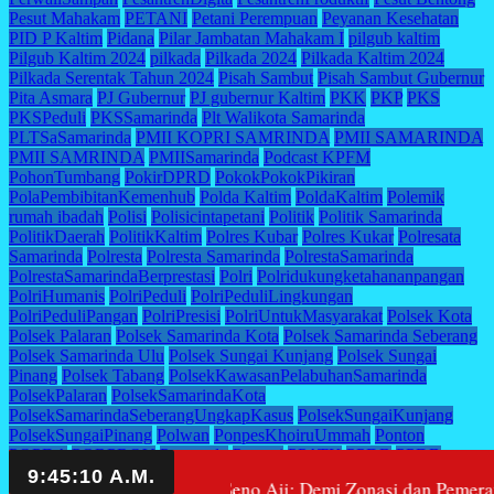
Pesut Mahakam
PETANI
Petani Perempuan
Peyanan Kesehatan
PID P Kaltim
Pidana
Pilar Jambatan Mahakam I
pilgub kaltim
Pilgub Kaltim 2024
pilkada
Pilkada 2024
Pilkada Kaltim 2024
Pilkada Serentak Tahun 2024
Pisah Sambut
Pisah Sambut Gubernur
Pita Asmara
PJ Gubernur
PJ gubernur Kaltim
PKK
PKP
PKS
PKSPeduli
PKSSamarinda
Plt Walikota Samarinda
PLTSaSamarinda
PMII KOPRI SAMRINDA
PMII SAMARINDA
PMII SAMRINDA
PMIISamarinda
Podcast KPFM
PohonTumbang
PokirDPRD
PokokPokokPikiran
PolaPembibitanKemenhub
Polda Kaltim
PoldaKaltim
Polemik
rumah ibadah
Polisi
Polisicintapetani
Politik
Politik Samarinda
PolitikDaerah
PolitikKaltim
Polres Kubar
Polres Kukar
Polresata
Samarinda
Polresta
Polresta Samarinda
PolrestaSamarinda
PolrestaSamarindaBerprestasi
Polri
Polridukungketahananpangan
PolriHumanis
PolriPeduli
PolriPeduliLingkungan
PolriPeduliPangan
PolriPresisi
PolriUntukMasyarakat
Polsek Kota
Polsek Palaran
Polsek Samarinda Kota
Polsek Samarinda Seberang
Polsek Samarinda Ulu
Polsek Sungai Kunjang
Polsek Sungai
Pinang
Polsek Tabang
PolsekKawasanPelabuhanSamarinda
PolsekPalaran
PolsekSamarindaKota
PolsekSamarindaSeberangUngkapKasus
PolsekSungaiKunjang
PolsekSungaiPinang
Polwan
PonpesKhoiruUmmah
Ponton
POPDA
PORPROV
Posyandu
Potensi
PPATK
PPDB
PPDB
Kaltim
PPU
Prabowo Subianto
PramonoAnung
 Yayasan Melati, Seno Aji: Demi Zonasi dan Pemerataan Pend