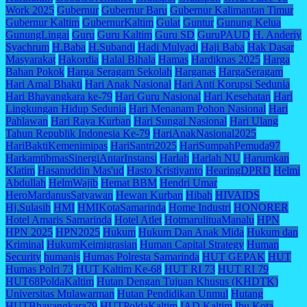
Work 2025
Gubernur
Gubernur Baru
Gubernur Kalimantan Timur
Gubernur Kaltim
GubernurKaltim
Gulat
Guntur
Gunung Kelua
GunungLingai
Guru
Guru Kaltim
Guru SD
GuruPAUD
H. Anderiy
Syachrum
H.Baba
H.Subandi
Hadi Mulyadi
Haji Baba
Hak Dasar
Masyarakat
Hakordia
Halal Bihala
Hamas
Hardiknas 2025
Harga
Bahan Pokok
Harga Seragam Sekolah
Harganas
HargaSeragam
Hari Amal Bhakti
Hari Anak Nasional
Hari Anti Korupsi Sedunia
Hari Bhayangkara ke-79
Hari Guru Nasional
Hari Kesehatan
Hari
Lingkungan Hidup Sedunia
Hari Menanam Pohon Nasional
Hari
Pahlawan
Hari Raya Kurban
Hari Sungai Nasional
Hari Ulang
Tahun Republik Indonesia Ke-79
HariAnakNasional2025
HariBaktiKemenimipas
HariSantri2025
HariSumpahPemuda97
HarkamtibmasSinergiAntarInstansi
Harlah
Harlah NU
Harumkan
Klatim
Hasanuddin Mas'ud
Hasto Kristiyanto
HearingDPRD
Helmi
Abdullah
HelmWajib
Hemat BBM
Hendri Umar
HeroMardanusSatyawan
Hewan Kurban
Hibah
HIVAIDS
Hj.Sulasih
HMI
HMIKotaSamarinda
Home Industri
HONORER
Hotel Amaris Samarinda
Hotel Atlet
HotmarulituaManalu
HPN
HPN 2025
HPN2025
Hukum
Hukum Dan Anak Mida
Hukum dan
Kriminal
HukumKeimigrasian
Human Capital Strategy
Human
Security
humanis
Humas Polresta Samarinda
HUT GEPAK
HUT
Humas Polri 73
HUT Kaltim Ke-68
HUT RI 73
HUT RI 79
HUT68PoldaKaltim
Hutan Dengan Tujuan Khusus (KHDTK)
Universitas Mulawarman
Hutan Pendidikan Unmul
Hutang
HUTBhayangkara79
HUTPoldaKaltim
IAD Kaltim
Ibu Kota