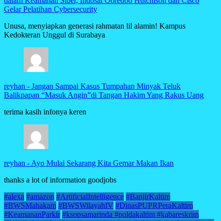
dalam Keamanan Siber, Indosat Ooredoo Hutchison dan Cisco
Gelar Pelatihan Cybersecurity
Unusa, menyiapkan generasi rahmatan lil alamin! Kampus
Kedokteran Unggul di Surabaya
reyhan
-
Jangan Sampai Kasus Tumpahan Minyak Teluk
Balikpapan “Masuk Angin”di Tangan Hakim Yang Rakus Uang
terima kasih infonya keren
reyhan
-
Ayo Mulai Sekarang Kita Gemar Makan Ikan
thanks a lot of information goodjobs
#alexa
#amazon
#ArtificialIntelligence
#BanjirKaltim
#BWSMahakam
#BWSWilayahIV
#DinasPUPRPeraKaltim
#KeamananParkir
#ksopsamarinda #poldakaltim #kabareskrim