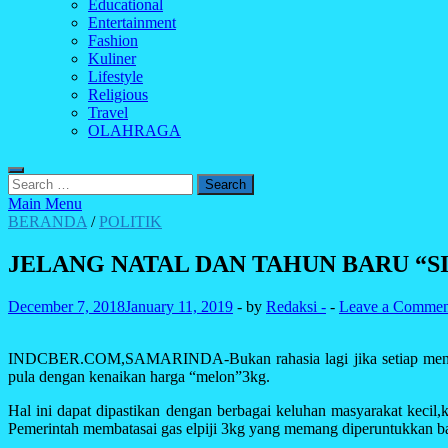
Educational
Entertainment
Fashion
Kuliner
Lifestyle
Religious
Travel
OLAHRAGA
Search
for:
Main Menu
BERANDA
/
POLITIK
JELANG NATAL DAN TAHUN BARU “
December 7, 2018
January 11, 2019
-
by
Redaksi -
-
Leave a Commen
INDCBER.COM,SAMARINDA-
Bukan rahasia lagi jika setiap me
pula dengan kenaikan harga “melon”3kg.
Hal ini dapat dipastikan dengan berbagai keluhan masyarakat kecil,
Pemerintah membatasai gas elpiji 3kg yang memang diperuntukkan 