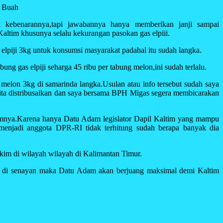
a Buah
 kebenarannya,tapi jawabannya hanya memberikan janji sampai
Kaltim khusunya selalu kekurangan pasokan gas elpiii.
 elpiji 3kg untuk konsumsi masyarakat padahal itu sudah langka.
g gas elpiji seharga 45 ribu per tabung melon,ini sudah terlalu.
 melon 3kg di samarinda langka.Usulan atau info tersebut sudah saya
kita distribusaikan dan saya bersama BPH Migas segera membicarakan
umnya.Karena hanya Datu Adam legislator Dapil Kaltim yang mampu
menjadi anggota DPR-RI tidak terhitung sudah berapa banyak dia
im di wilayah wilayah di Kalimantan Timur.
k di senayan maka Datu Adam akan berjuang maksimal demi Kaltim