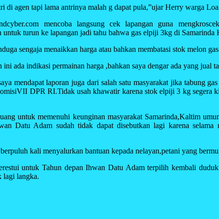
ntri di agen tapi lama antrinya malah g dapat pula,”ujar Herry warga Lo
 indcyber.com mencoba langsung cek lapangan guna mengkroscek
 untuk turun ke lapangan jadi tahu bahwa gas elpiji 3kg di Samarinda 
menduga sengaja menaikkan harga atau bahkan membatasi stok melon gas
 ada indikasi permainan harga ,bahkan saya dengar ada yang jual tabun
aya mendapat laporan juga dari salah satu masyarakat jika tabung gas
omisiVII DPR RI.Tidak usah khawatir karena stok elpiji 3 kg segera 
berjuang untuk memenuhi keunginan masyarakat Samarinda,Kaltim um
wan Datu Adam sudah tidak dapat disebutkan lagi karena selama 
rpuluh kali menyalurkan bantuan kepada nelayan,petani yang bermuk
erestui untuk Tahun depan Ihwan Datu Adam terpilih kembali dudu
 lagi langka.