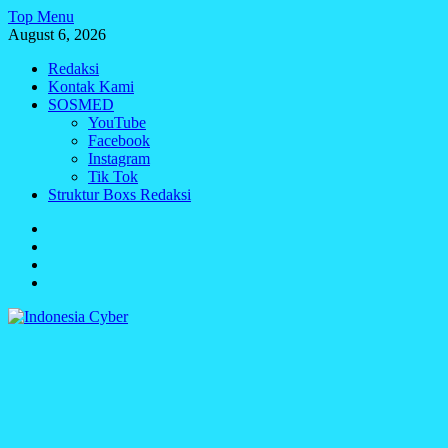
Skip
Top Menu
to
August 6, 2026
content
Redaksi
Kontak Kami
SOSMED
YouTube
Facebook
Instagram
Tik Tok
Struktur Boxs Redaksi
Redaksi
Kontak
Kami
SOSMED
Struktur
Boxs
Redaksi
Indonesia Cyber
Media Cetak, Online & Streaming