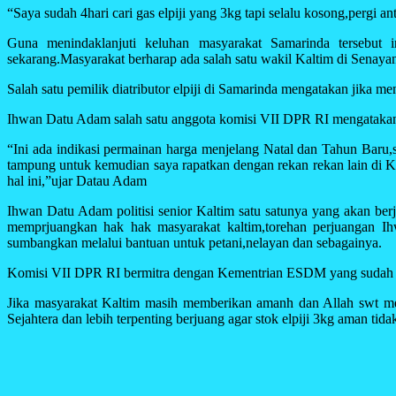
“Saya sudah 4hari cari gas elpiji yang 3kg tapi selalu kosong,pergi a
Guna menindaklanjuti keluhan masyarakat Samarinda tersebut
sekarang.Masyarakat berharap ada salah satu wakil Kaltim di Senayan
Salah satu pemilik diatributor elpiji di Samarinda mengatakan jika 
Ihwan Datu Adam salah satu anggota komisi VII DPR RI mengatakan ini
“Ini ada indikasi permainan harga menjelang Natal dan Tahun Baru,s
tampung untuk kemudian saya rapatkan dengan rekan rekan lain di K
hal ini,”ujar Datau Adam
Ihwan Datu Adam politisi senior Kaltim satu satunya yang akan 
memprjuangkan hak hak masyarakat kaltim,torehan perjuangan Ih
sumbangkan melalui bantuan untuk petani,nelayan dan sebagainya.
Komisi VII DPR RI bermitra dengan Kementrian ESDM yang sudah be
Jika masyarakat Kaltim masih memberikan amanh dan Allah swt m
Sejahtera dan lebih terpenting berjuang agar stok elpiji 3kg aman tidak