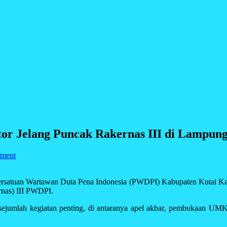
r Jelang Puncak Rakernas III di Lampun
mment
uan Wartawan Duta Pena Indonesia (PWDPI) Kabupaten Kutai Kartaneg
rnas) III PWDPI.
sejumlah kegiatan penting, di antaranya apel akbar, pembukaan UMKM,