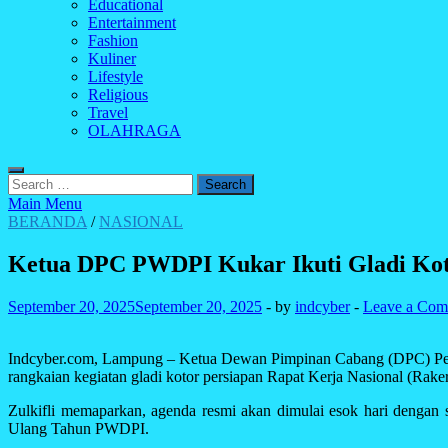
Educational
Entertainment
Fashion
Kuliner
Lifestyle
Religious
Travel
OLAHRAGA
Search
for:
Main Menu
BERANDA
/
NASIONAL
Ketua DPC PWDPI Kukar Ikuti Gladi Koto
September 20, 2025
September 20, 2025
-
by
indcyber
-
Leave a Co
Indcyber.com, Lampung – Ketua Dewan Pimpinan Cabang (DPC) Persat
rangkaian kegiatan gladi kotor persiapan Rapat Kerja Nasional (Rake
Zulkifli memaparkan, agenda resmi akan dimulai esok hari dengan 
Ulang Tahun PWDPI.