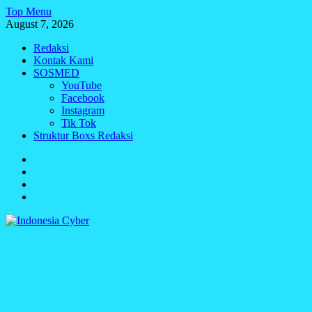
Skip
Top Menu
to
August 7, 2026
content
Redaksi
Kontak Kami
SOSMED
YouTube
Facebook
Instagram
Tik Tok
Struktur Boxs Redaksi
Redaksi
Kontak
Kami
SOSMED
Struktur
Boxs
Redaksi
Indonesia Cyber
Media Cetak, Online & Streaming