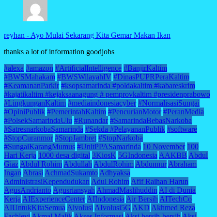
reyhan
-
Ayo Mulai Sekarang Kita Gemar Makan Ikan
thanks a lot of information goodjobs
#alexa
#amazon
#ArtificialIntelligence
#BanjirKaltim
#BWSMahakam
#BWSWilayahIV
#DinasPUPRPeraKaltim
#KeamananParkir
#ksopsamarinda #poldakaltim #kabareskrim
#kajatikaltim #kejaksaanagung # pemprovkaltim #presidenprabowo
#LingkunganKaltim
#mediaindonesiacyber
#NormalisasiSungai
#OpiniPublik
#PemerintahKaltim
#PencurianMotor
#PeranMedia
#PolsekSamarindaUlu
#Runandar
#SamarindaBebasNarkoba
#SatresnarkobaSamarinda
#Sekda #PelayananPublik
#software
#StopCuranmor
#StopJambret
#StopNarkoba
#SungaiKarangMumus
#UnitPPASamarinda
10 November
100
Hari Kerja
1000 desa digital
3KiosK
5GIndonesia
AAKBB
Abdul
Giaz
Abdul Rohim
Abdullah
AbdulRohim
Abdunnur
Abraham
Ingan
Abrasi
AchmadSukamto
Adhyaksa
AdministrasiKependudukan
Adul Rohim
Afif Raihan Harun
AgusAndrianto
Agusriansyah
AhmadMaslihuddin
AI di Dunia
Kerja
AIExperienceCenter
AIIndonesia
Air Bersih
AITechCo
AIUntukKitaSemua
Aivolusi
AIvolusi5G
AKD
Akhmed Reza
Fachlevi
Akmal Malik
Akses Informasi
Aksi bersih-bersih
Aksi