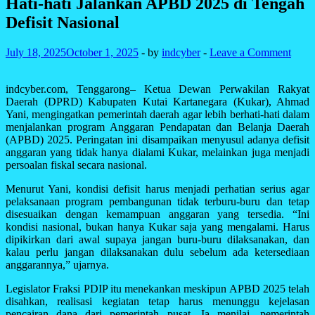
Hati-hati Jalankan APBD 2025 di Tengah
Defisit Nasional
July 18, 2025
October 1, 2025
-
by
indcyber
-
Leave a Comment
indcyber.com, Tenggarong– Ketua Dewan Perwakilan Rakyat
Daerah (DPRD) Kabupaten Kutai Kartanegara (Kukar), Ahmad
Yani, mengingatkan pemerintah daerah agar lebih berhati-hati dalam
menjalankan program Anggaran Pendapatan dan Belanja Daerah
(APBD) 2025. Peringatan ini disampaikan menyusul adanya defisit
anggaran yang tidak hanya dialami Kukar, melainkan juga menjadi
persoalan fiskal secara nasional.
Menurut Yani, kondisi defisit harus menjadi perhatian serius agar
pelaksanaan program pembangunan tidak terburu-buru dan tetap
disesuaikan dengan kemampuan anggaran yang tersedia. “Ini
kondisi nasional, bukan hanya Kukar saja yang mengalami. Harus
dipikirkan dari awal supaya jangan buru-buru dilaksanakan, dan
kalau perlu jangan dilaksanakan dulu sebelum ada ketersediaan
anggarannya,” ujarnya.
Legislator Fraksi PDIP itu menekankan meskipun APBD 2025 telah
disahkan, realisasi kegiatan tetap harus menunggu kejelasan
pencairan dana dari pemerintah pusat. Ia menilai, pemerintah