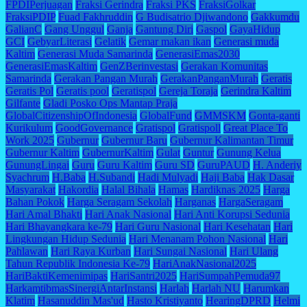
FPDIPerjuagan
Fraksi Gerindra
Fraksi PKS
FraksiGolkar
FraksiPDIP
Fuad Fakhruddin
G Budisatrio Djiwandono
Gakkumdu
GalianC
Gang Unggul
Ganja
Gantung Diri
Gaspol
GayaHidup
GCI
GebyarLiterasi
Gelatik
Gemar makan ikan
Generasi muda
Kaltim
Generasi Muda Samarinda
GenerasiEmas2030
GenerasiEmasKaltim
GenZBerinvestasi
Gerakan Komunitas
Samarinda
Gerakan Pangan Murah
GerakanPanganMurah
Geratis
Geratis Pol
Geratis pool
Geratispol
Gereja Toraja
Gerindra Kaltim
Gilfante
Gladi Posko Ops Mantap Praja
GlobalCitizenshipOfIndonesia
GlobalFund
GMMSKM
Gonta-ganti
Kurikulum
GoodGovernance
Gratispol
Gratispoll
Great Place To
Work 2025
Gubernur
Gubernur Baru
Gubernur Kalimantan Timur
Gubernur Kaltim
GubernurKaltim
Gulat
Guntur
Gunung Kelua
GunungLingai
Guru
Guru Kaltim
Guru SD
GuruPAUD
H. Anderiy
Syachrum
H.Baba
H.Subandi
Hadi Mulyadi
Haji Baba
Hak Dasar
Masyarakat
Hakordia
Halal Bihala
Hamas
Hardiknas 2025
Harga
Bahan Pokok
Harga Seragam Sekolah
Harganas
HargaSeragam
Hari Amal Bhakti
Hari Anak Nasional
Hari Anti Korupsi Sedunia
Hari Bhayangkara ke-79
Hari Guru Nasional
Hari Kesehatan
Hari
Lingkungan Hidup Sedunia
Hari Menanam Pohon Nasional
Hari
Pahlawan
Hari Raya Kurban
Hari Sungai Nasional
Hari Ulang
Tahun Republik Indonesia Ke-79
HariAnakNasional2025
HariBaktiKemenimipas
HariSantri2025
HariSumpahPemuda97
HarkamtibmasSinergiAntarInstansi
Harlah
Harlah NU
Harumkan
Klatim
Hasanuddin Mas'ud
Hasto Kristiyanto
HearingDPRD
Helmi