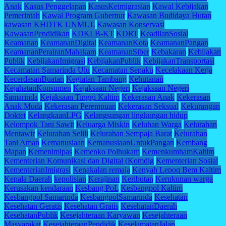
Anak
Kasus Penggelapan
KasusKeimigrasian
Kawal Kebijakan
Pemerintah
Kawal Program Gubernur
Kawasan Budidaya Hutan
kawasan KHDTK UNMUL
Kawasan Konservasi
KawasanPendidikan
KDKLB-KT
KDRT
KeadilanSosial
Keamanan
KeamananDigital
KeamananKota
KeamananPangan
KeamananPerairanMahakam
KeamananSiber
Kebakaran
Kebijakan
Publik
KebijakanImigrasi
KebijakanPublik
KebijakanTransportasi
Kecamatan Samarinda Ulu
Kecamatan Sepaku
Kecelakaan Kerja
KecerdasanBuatan
Kegiatan Tambang
Kehutanan
KejahatanKonsumen
Kejaksaan Negeri
Kejaksaan Negeri
Samarinda
Kejaksaan Tinggi Kaltim
Kekerasan Anak
Kekerasan
Anak Muda
Kekerasan Perempuan
Kekerasan Seksual
Kekurangan
Doktet
KelangkaanLPG
Kelangsungan lingkungan hidup
Kelompok Tani Sawit
Keluarga Miskin
Keluhan Warga
Kelurahan
Mentawir
Kelurahan Selili
Kelurahan Sempaja Barat
Kelurahan
Tani Aman
Kemanusiaan
KemanusiaanUntukPangan
Kembang
Mapan
Kemenimipas
Kemenko Polhukam
KemenkumhamKaltim
Kementerian Komunikasi dan Digital (Komdig
Kementerian Sosial
KementerianImigrasi
Kenakalan remaja
Kenyah Lepoq Bem Kaltim
Kepala Daerah
kepolisian
Kerajinan
Keributan
Kerukunan warga
Kerusakan kendaraan
Kesbang PoL
Kesbangpol Kaltim
Kesbangpol Samarinda
KesbangpolSamarinda
Kesehatan
Kesehatan Geratis
Kesehatan Gratis
KesehatanDaerah
KesehatanPublik
Kesejahteraan Karyawan
Kesejahteraan
Masyarakat
KesejahteraanPendidik
KeselamatanJalan