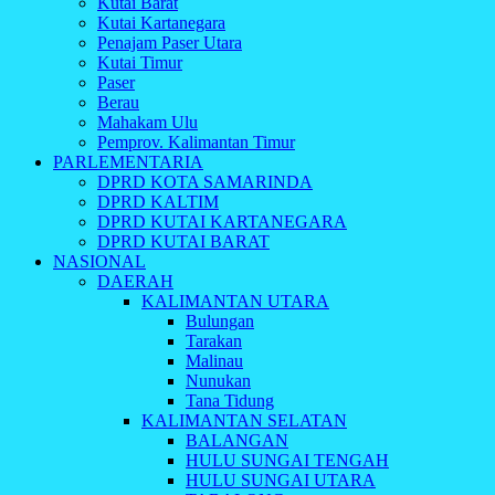
Kutai Barat
Kutai Kartanegara
Penajam Paser Utara
Kutai Timur
Paser
Berau
Mahakam Ulu
Pemprov. Kalimantan Timur
PARLEMENTARIA
DPRD KOTA SAMARINDA
DPRD KALTIM
DPRD KUTAI KARTANEGARA
DPRD KUTAI BARAT
NASIONAL
DAERAH
KALIMANTAN UTARA
Bulungan
Tarakan
Malinau
Nunukan
Tana Tidung
KALIMANTAN SELATAN
BALANGAN
HULU SUNGAI TENGAH
HULU SUNGAI UTARA