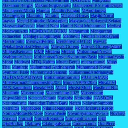
Mahasiswa Universitas Mulawarman
MAHULU
Mahyudin
Makanan Bergizi
MakanBergiziGratis
Manajemen RS Haji Darjad
ManajemenMedia
Mandiri
Mandiri Pangan
MAndriansya
Marangkayu
Marantua
Maratua
Masalah Ormas
Masjid Nurul
Inayaat
Masjid Shirothol Mustaqiem
Masyarakat Sulawesi Selatan
MasyarakatPesisir
Maulid Nabi
Maulid Nabi Muhammad
Mediasi
MelawanArus
MEMBACA BUKU
Mengamuk
Mengurangi
kemacetan
Menjaga Lingkungan
Mentawir
Menteri Kebudayaan
Merah-putih
MerawatPertiwi
Meriahnya HUT RI
Mewah
PejabatInstruksi Mendagri
Minyak Goreng
Minyak Goreng Mahal
MitigasiBencana
MMP
Modena
Modern
Mohammad Novan
Syahronny Pasie
MohammadNovanSyahronnyPasie
MohmadYasin
Moral
Motivasi
MTQ Kaltim
Muara Berau
muara muntai
Muay
Thai
Mugirejo
Muhammad Andriansyah
Muhammad Novan
Syahroni Pasie
Muhammad Samsun
MuhammadAndriansyah
MUHAMMADIYAH
MuhammadSamsun
MUKTAMAR
MulawarmanChampionship2025
MunasAPPSI2025
Musda VI
PAN Samarinda
MusdaPAN
Musik
Musisi Muda
Muslimat NU
Muslimin
Musrembang
Musrembang 2025
Musrenbang
NajwaShihab
Nansen Yahuda
Narkoba
Narkotika
NASDEM
Nasionalisme
Natal dan Tahun Baru
Nataru
NelayanSamboja
Netralitas
Night Race
NilaiKebangsaan
Noah Maratua Resort
NomorModusNoMore
NovanPasie
NovanSyahronnyPasie
Novarita
Nu mart
Nurhadi
Nurhadi Saputra
Nurhayati Usman
Ojol
OjolBerlian
Olahraga
OlahragaKaltim
Omnichannel
OnePiece