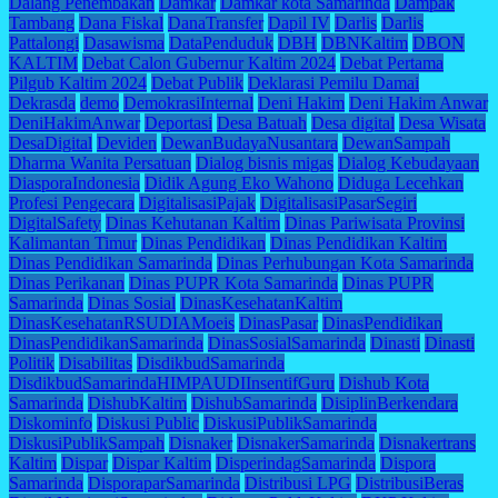
Dalang Penembakan
Damkar
Damkar kota Samarinda
Dampak
Tambang
Dana Fiskal
DanaTransfer
Dapil IV
Darlis
Darlis
Pattalongi
Dasawisma
DataPenduduk
DBH
DBNKaltim
DBON
KALTIM
Debat Calon Gubernur Kaltim 2024
Debat Pertama
Pilgub Kaltim 2024
Debat Publik
Deklarasi Pemilu Damai
Dekrasda
demo
DemokrasiInternal
Deni Hakim
Deni Hakim Anwar
DeniHakimAnwar
Deportasi
Desa Batuah
Desa digital
Desa Wisata
DesaDigital
Deviden
DewanBudayaNusantara
DewanSampah
Dharma Wanita Persatuan
Dialog bisnis migas
Dialog Kebudayaan
DiasporaIndonesia
Didik Agung Eko Wahono
Diduga Lecehkan
Profesi Pengecara
DigitalisasiPajak
DigitalisasiPasarSegiri
DigitalSafety
Dinas Kehutanan Kaltim
Dinas Pariwisata Provinsi
Kalimantan Timur
Dinas Pendidikan
Dinas Pendidikan Kaltim
Dinas Pendidikan Samarinda
Dinas Perhubungan Kota Samarinda
Dinas Perikanan
Dinas PUPR Kota Samarinda
Dinas PUPR
Samarinda
Dinas Sosial
DinasKesehatanKaltim
DinasKesehatanRSUDIAMoeis
DinasPasar
DinasPendidikan
DinasPendidikanSamarinda
DinasSosialSamarinda
Dinasti
Dinasti
Politik
Disabilitas
DisdikbudSamarinda
DisdikbudSamarindaHIMPAUDIInsentifGuru
Dishub Kota
Samarinda
DishubKaltim
DishubSamarinda
DisiplinBerkendara
Diskominfo
Diskusi Public
DiskusiPublikSamarinda
DiskusiPublikSampah
Disnaker
DisnakerSamarinda
Disnakertrans
Kaltim
Dispar
Dispar Kaltim
DisperindagSamarinda
Dispora
Samarinda
DisporaparSamarinda
Distribusi LPG
DistribusiBeras