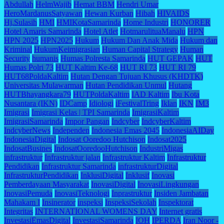
Abdullah
HelmWajib
Hemat BBM
Hendri Umar
HeroMardanusSatyawan
Hewan Kurban
Hibah
HIVAIDS
Hj.Sulasih
HMI
HMIKotaSamarinda
Home Industri
HONORER
Hotel Amaris Samarinda
Hotel Atlet
HotmarulituaManalu
HPN
HPN 2025
HPN2025
Hukum
Hukum Dan Anak Mida
Hukum dan
Kriminal
HukumKeimigrasian
Human Capital Strategy
Human
Security
humanis
Humas Polresta Samarinda
HUT GEPAK
HUT
Humas Polri 73
HUT Kaltim Ke-68
HUT RI 73
HUT RI 79
HUT68PoldaKaltim
Hutan Dengan Tujuan Khusus (KHDTK)
Universitas Mulawarman
Hutan Pendidikan Unmul
Hutang
HUTBhayangkara79
HUTPoldaKaltim
IAD Kaltim
Ibu Kota
Nusantara (IKN)
IDCamp
Idiologi
iFestivalTring
Iklan
IKN
IM3
Imigrasi
Imigrasi Kelas | TPI Samarinda
ImigrasiKaltim
ImigrasiSamarinda
Impor Pangan
Indcyber
IndcyberKaltim
IndcyberNews
Independen
Indonesia Emas 2045
IndonesiaAIDay
IndonesiaDigital
Indosat Ooredoo Hutchison
Indosat2025
IndosatBusines
IndosatOoredooHutchison
IndustriMigas
infrastruktur
Infrastruktur jalan
Infrastruktur Kaltim
Infrastruktur
Pendidikan
Infrastruktur Samarinda
infrastrukturDigital
InfrastrukturPendidikan
InklusiDigital
Inklusif
Inovasi
Pemberdayaan Masyarakat
InovasiDigital
InovasiLingkungan
InovasiPemuda
InovasiTeknologi
Inprastruktur
Insiden Jambatan
Mahakam I
Insinerator
inspeksi
InspeksiSekolah
Inspektorat
Integritas
INTERNATIONAL WOMENS DAY
Internet gratis
InvestasiEmasDigital
InvestasiSamarinda
IOH
IPERDA
Iran Noor -