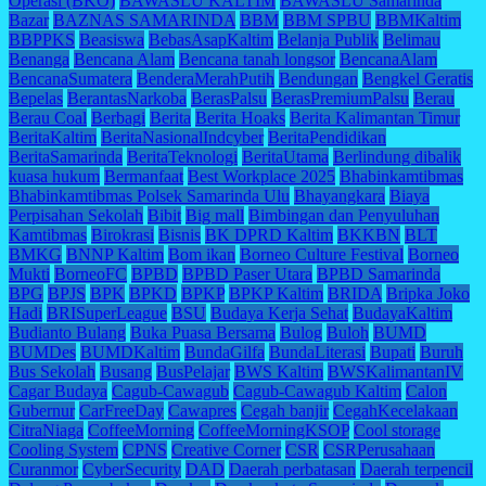
Operasi (BKO)
BAWASLU KALTIM
BAWASLU Samarinda
Bazar
BAZNAS SAMARINDA
BBM
BBM SPBU
BBMKaltim
BBPPKS
Beasiswa
BebasAsapKaltim
Belanja Publik
Belimau
Benanga
Bencana Alam
Bencana tanah longsor
BencanaAlam
BencanaSumatera
BenderaMerahPutih
Bendungan
Bengkel Geratis
Bepelas
BerantasNarkoba
BerasPalsu
BerasPremiumPalsu
Berau
Berau Coal
Berbagi
Berita
Berita Hoaks
Berita Kalimantan Timur
BeritaKaltim
BeritaNasionalIndcyber
BeritaPendidikan
BeritaSamarinda
BeritaTeknologi
BeritaUtama
Berlindung dibalik
kuasa hukum
Bermanfaat
Best Workplace 2025
Bhabinkamtibmas
Bhabinkamtibmas Polsek Samarinda Ulu
Bhayangkara
Biaya
Perpisahan Sekolah
Bibit
Big mall
Bimbingan dan Penyuluhan
Kamtibmas
Birokrasi
Bisnis
BK DPRD Kaltim
BKKBN
BLT
BMKG
BNNP Kaltim
Bom ikan
Borneo Culture Festival
Borneo
Mukti
BorneoFC
BPBD
BPBD Paser Utara
BPBD Samarinda
BPG
BPJS
BPK
BPKD
BPKP
BPKP Kaltim
BRIDA
Bripka Joko
Hadi
BRISuperLeague
BSU
Budaya Kerja Sehat
BudayaKaltim
Budianto Bulang
Buka Puasa Bersama
Bulog
Buloh
BUMD
BUMDes
BUMDKaltim
BundaGilfa
BundaLiterasi
Bupati
Buruh
Bus Sekolah
Busang
BusPelajar
BWS Kaltim
BWSKalimantanIV
Cagar Budaya
Cagub-Cawagub
Cagub-Cawagub Kaltim
Calon
Gubernur
CarFreeDay
Cawapres
Cegah banjir
CegahKecelakaan
CitraNiaga
CoffeeMorning
CoffeeMorningKSOP
Cool storage
Cooling System
CPNS
Creative Corner
CSR
CSRPerusahaan
Curanmor
CyberSecurity
DAD
Daerah perbatasan
Daerah terpencil