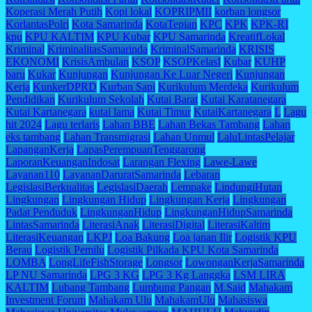
Koperasi Merah Putih
Kopi lokal
KOPRIPMII
korban longsor
KorlantasPolri
Kota Samarinda
KotaTepian
KPC
KPK
KPK-RI
kpu
KPU KALTIM
KPU Kubar
KPU Samarinda
KreatifLokal
Kriminal
KriminalitasSamarinda
KriminalSamarinda
KRISIS
EKONOMI
KrisisAmbulan
KSOP
KSOPKelasI
Kubar
KUHP
baru
Kukar
Kunjungan
Kunjungan Ke Luar Negeri
Kunjungan
Kerja
KunkerDPRD
Kurban Sapi
Kurikulum Merdeka
Kurikulum
Pendidikan
Kurikulum Sekolah
Kutai Barat
Kutai Karatanegara
Kutai Kartanegara
kutai lama
Kutai Timur
KutaiKartanegara
L
Lagu
hit 2024
Lagu terlaris
Lahan BBE
Lahan Bekas Tambang
Lahan
eks tambang
Lahan Transmigrasi
Lahan Unmul
LaluLintasPelajar
LapanganKerja
LapasPerempuanTenggarong
LaporanKeuanganIndosat
Larangan Flexing
Lawe-Lawe
Layanan110
LayananDaruratSamarinda
Lebaran
LegislasiBerkualitas
LegislasiDaerah
Lempake
LindungiHutan
Lingkungan
Lingkungan Hidup
Lingkungan Kerja
Lingkungan
Padat Penduduk
LingkunganHidup
LingkunganHidupSamarinda
LintasSamarinda
LiterasiAnak
LiterasiDigital
LiterasiKaltim
LiterasiKeuangan
LKPJ
Loa Bakung
Loa janan Ilir
Logistik KPU
Berau
Logistik Pemilu
Logistik Pilkada KPU Kota Samarinda
LOMBA
LongLifeFishStorage
Longsor
LowonganKerjaSamarinda
LP NU Samarinda
LPG 3 KG
LPG 3 Kg Langgka
LSM LIRA
KALTIM
Lubang Tambang
Lumbung Pangan
M.Said
Mahakam
Investment Forum
Mahakam Ulu
MahakamUlu
Mahasiswa