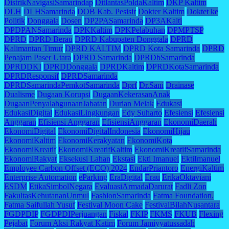
DistrikNavigasiSamarindap
DitlantasPoldaKaltim
DKP Kaltim
DLH
DLHSamarinda
DOB Kab. Pesisir
Dokter Kaltim
Doktet ke
Politik
Donggala
Dosen
DP2PASamarinda
DP3AKalti
DPDPANSamarinda
DPKKaltim
DPKPelabuhan
DPMPTSP
DPRD
DPRD Berau
DPRD Kabupaten Donggala
DPRD
Kalimantan Timur
DPRD KALTIM
DPRD Kota Samarinda
DPRD
Penajam Paser Utara
DPRD Samarinda
DPRDbSamarinda
DPRDDKI
DPRDDonggala
DPRDKaltim
DPRDKotaSamarinda
DPRDResponsif
DPRDSamarinda
DPRDSamarindaPemkotSamarinda
Dprf
Dr.Sani
Drainase
Dualisme
Dugaan Korupsi
DugaanKekerasanAnak
DugaanPenyalahgunaanJabatan
Durian Melak
Edukasi
EdukasiDigital
EdukasiLingkungan
Edy Suharto
Efesiensi
Efesiensi
Anggaran
Efisiensi Anggaran
EfisiensiAnggaran
EkonomiDaerah
EkonomiDigital
EkonomiDigitalIndonesia
EkonomiHijau
EkonomiKaltim
EkonomiKerakyatan
EkonomiKota
EkonomiKreatif
EkonomiKreatifKaltim
EkonomiKreatifSamarinda
EkonomiRakyat
Eksekusi Lahan
Ekstasi
Ekti Imanuel
EktiImanuel
Employee Carbon Offset (ECO) 2024
EndarPriantoro
EnergiKaltim
Enterprise Automation
eParking
EraDigital
Erau
ErikaOktaviani
ESDM
EtikaSimbolNegara
EvaluasiArmadaDarurat
Fadli Zon
FakultasKehutananUnmul
FashionSamarinda
Fatma Foundation.
Fatma Saifullah Yusuf
Festival Moon Cake
FestivalBilahNusantara
FGDPDIP
FGDPDIPerjuangan
Fiskal
FKIP
FKMS
FKUB
Flexing
Pejabat
Forum Aksi Rakyat Katim
Forum Jamiyyatussadah