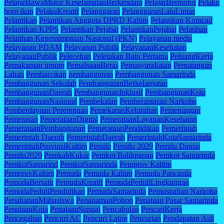
PelajarBawaMotor KeselamatanBerkendara
PelajarBermotor
Pelaku
bom ikan
PelakuKreatif
Pelanggaran
PelanggaranLaluLintas
Pelantikan
Pelantikan Anggota DPRD Kaltim
Pelantikan Komcad
Pelantikan KPPS
Pelantikan Pejabat
PelantikanPejabat
Pelatihan
Pelatihan Kepemimpinan Nasional (PKN)
Pelayanan medis
Pelayanan PDAM
Pelayanan Publik
PelayananKesehatan
PelayananPublik
Pelecehan
Peletakan Batu Pertama
PeluangKerja
Pemakaman umum
PemalsuanBeras
Pemasyarakatan
Pematangan
Lahan
Pembacokan
pembangunan
Pembangunan Samarinda
Pembangunan Sekolah
PembangunanBerkelanjutan
PembangunanDaerah
PembangunanInklusif
PembangunanKota
PembangunanNasional
Pembekalan
Pemberantasan Narkoba
Pemberdayaan Perempuan
PemekaranKelurahan
Pemenangan
Pemerasan
PemerataanDigital
PemerataanLayananKesehatan
PemerataanPembangunan
PemerataanPendidikan
Pemerintah
Pemerintah Daerah
PemerintahDaerah
PemerintahKotaSamarinda
PemerintahProvinsiKaltim
Pemilu
Pemilu 2029
Pemilu Damai
Pemilu2029
PemkabKukar
Pemkot Balikpapan
Pemkot Samarinda
PemkotSamarind
PemkotSamarinda
Pemprov Kaltim
PemprovKaltim
Pemuda
Pemuda Kaltim
Pemuda Pancasila
PemudaBersatu
PemudaKreatif
PemudaPeduliLingkungan
PemudaPeduliPendidikan
PemudaSamarinda
Pemusnahan Narkoba
PenahananMahasiswa
PenanamanPohon
Penataan Pasar Samarinda
PenataanKota
PenataanSungai
Pencabulan
PencariKerja
Pencegahan
Pencuri AC
Pencuri Latop
Pencurian
Pendapatan Asli