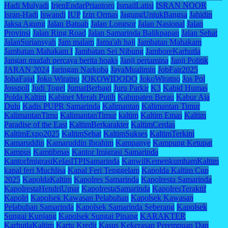
Hadi Mulyadi
IrjenEndarPriantoro
IsmailLatisi
ISRAN NOOR
Isran-Hadi
Iswandi
IUP
Izin Ormas
JagungUntukBangsa
Jahidin
Jaksa Agung
Jalan Batuah
Jalan Longsor
Jalan Nasional
Jalan
Provinsi
Jalan Ring Road
Jalan Samarinda Balikpapan
Jalan Sehat
JalanSuriansyah
Jam malam
Jama'ah haji
Jambatan Mahakam
Jambatan Mahakam I
Jambatan Sei Nibung
JamboreKarhutla
Jangan mudah percaya berita hoaks
Janji pertamina
Janji Politik
JARAN 2024
Jaringan Narkoba
JayaMualimin
JobFair2025
JohaFajal
Joko Wiratno
JOKOWIDODO
JokoWiratno
Jos Pol
Josspoll
Judi Togel
JumatBerbagi
Juru Parkir
K3
Kabid Humas
Polda Kaltim
Kabinet Merah Putih
Kabupaten Berau
Kabur Aja
Dulu
Kadis PUPR Samarinda
Kalimantan
Kalimantan Timur
KalimantanTimu
KalimantanTimur
kaltim
Kaltim Emas
Kaltim
Paradise of the East
KaltimBerkarakter
KaltimCerdas
KaltimExpo2025
KaltimSehat
KaltimSukses
KaltimTerkini
Kamaruddin
Kamaruddin Ibrahim
Kampanye
Kampung Ketupat
Kampus
Kamtibmas
Kantor Imigrasi Samarinda
KantorImigrasiKelasITPISamarinda
KanwilKemenkumhamKaltim
kapal feri Muchlisa
Kapal Feri Tenggelam
Kapolda Kaltim Cup
2025
KapoldaKaltim
Kapolres Samarinda
Kapolresta Samarinda
KapolrestaHendriUmar
KapolrestaSamarinda
KapolresTeraktif
Kapolri
Kapolsek Kawasan Pelabuhan
Kapolsek Kawasan
Pelabuhan Samarinda
Kapolsek Samarinda Seberang
Kapolsek
Sungai Kunjang
Kapolsek Sungai Pinang
KARAKTER
KarhutlaKaltim
Kartu Kredit
Kasus Kekerasan Perempuan Dan