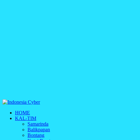
Indonesia Cyber
HOME
Media Cetak, Online & Streaming
KAL-TIM
Samarinda
Balikpapan
Bontang