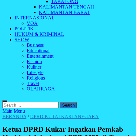
TABALONG
KALIMANTAN TENGAH
KALIMANTAN BARAT
INTERNASIONAL
VOA
POLITIK
HUKUM & KRIMINAL
SHOW
Business
Educational
Entertainment
Fashion
Kuliner
Lifestyle
Religious
Travel
OLAHRAGA
Search
for:
Main Menu
BERANDA
/
DPRD KUTAI KARTANEGARA
Ketua DPRD Kukar Ingatkan Pemkab