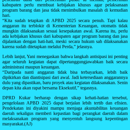
kabupaten perlu membuat kebijakan khusus agar pelaksanaan
program barang dan jasa tidak menimbulkan masalah di kemudian
hari.
“Kita sudah tetapkan di APBD 2025 secara penuh. Tapi kalau
anggaran itu terblokir di Kementerian Keuangan, otomatis tidak
mungkin dilaksanakan sesuai kesepakatan awal. Karena itu, perlu
ada kebijakan khusus dari kabupaten agar program barang dan jasa
dijalankan dengan hati-hati, meski secara hukum sah dilaksanakan
karena sudah ditetapkan melalui Perda,” jelasnya.
Lebih lanjut, Yani menegaskan bahwa langkah antisipasi ini penting
agar seluruh kegiatan dapat dipertanggungjawabkan baik secara
administrasi maupun keuangan.
“Daripada nanti anggaran tidak bisa terbayarkan, lebih baik
dipikirkan dan diantisipasi dari awal. Jadi ketersediaan anggarannya
dulu yang dipastikan, baru proyek atau kegiatan dilaksanakan. Senin
depan kita akan rapat bersama Eksekutif,” tegasnya.
DPRD Kukar berharap dengan sikap kehati-hatian tersebut,
pengelolaan APBD 2025 dapat berjalan lebih tertib dan efisien.
Pendekatan ini diyakini mampu menjaga akuntabilitas keuangan
daerah sekaligus memberi kepastian bagi perangkat daerah dalam
melaksanakan program yang menyentuh langsung kepentingan
masyarakat.(AJ)