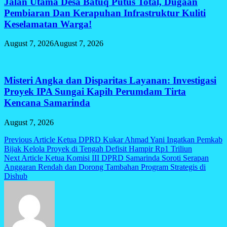
Jalan Utama Desa Batuq Putus Total, Dugaan
Pembiaran Dan Kerapuhan Infrastruktur Kuliti
Keselamatan Warga!
August 7, 2026
August 7, 2026
Misteri Angka dan Disparitas Layanan: Investigasi
Proyek IPA Sungai Kapih Perumdam Tirta
Kencana Samarinda
August 7, 2026
Post
Previous Article
Ketua DPRD Kukar Ahmad Yani Ingatkan Pemkab
Bijak Kelola Proyek di Tengah Defisit Hampir Rp1 Triliun
navigation
Next Article
Ketua Komisi III DPRD Samarinda Soroti Serapan
Anggaran Rendah dan Dorong Tambahan Program Strategis di
Dishub