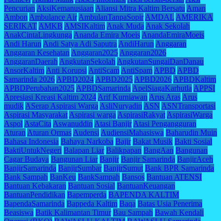
Pencurian
AksiKemanusiaan
Aliansi Mitra Kaltim Bersatu
Aman
Ambon
Ambulance Air
AmbulanTanpaSopir
AMDAL
AMERIKA
SERIKAT
AMKB
AMSIKaltim
Anak Muda
Anak Sekolah
AnakCintaLingkunga
Ananda Emira Moeis
AnandaEmiraMoeis
Andi Harun
Andi Satya Adi Saputra
AndiHarun
Anggaran
Anggaran Kesehatan
Anggaran2025
Anggaran2026
AnggaranDaerah
AngkutanSekolah
AngkutanSungaiDanDanau
AnsorKaltim
Anti Korupsi
AntiScam
AntiSpam
APBD
APBD
Samarinda 2026
APBD2024
APBD2025
APBD2026
APBDKaltim
APBDPerubahan2025
APBDSamarinda
ApelSiagaKarhutla
APPSI
Apresiasi Kreasi Kaltim 2024
Arif Kurniawan
Arus Aras
Arus
mudik
ASerap Aspirasi Warga
AsliNuryadin
ASN
ASNTransportasi
Aspirasi Masyarakat
Aspirasi warga
AspirasiRakyat
AspirasiWarga
Aspol
AstaCita
Aswanuddin
Atasi Banjir
Atasi Pengangguran
Aturan
Aturan Ormas
Audensi
AudiensiMahasiswa
Baharudin Muin
Bahasa Indonesia
Bahaya Narkoba
Bajir
Bakat Musik
Bakti Sosial
BaktiUntukNegeri
Balapan Liar
Balikpapan
BangAan
Bangunan
Cagar Budaya
Bangunan Liar
Banjir
Banjir Samarinda
BanjirAceh
BanjirSamarinda
BanjirSumbar
BanjirSumut
Bank BPR Samarinda
Bank Sampah
BanKeu
BankSampah
Bansos
Bantuan ATENSI
Bantuan Kebakaran
Bantuan Sosial
BantuanKeuangan
BantuanPendidikan
Bapemperda
BAPENDA KALTIM
BapendaSamarinda
Bappeda Kaltim
Baqa
Batas Usia Penerima
Beasiswa
Batik Kalimantan Timur
Bau Sampah
Bawah Kendali