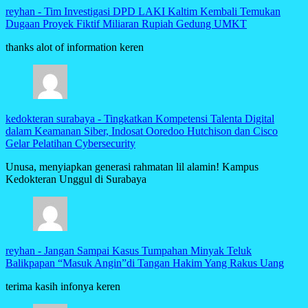
reyhan
-
Tim Investigasi DPD LAKI Kaltim Kembali Temukan
Dugaan Proyek Fiktif Miliaran Rupiah Gedung UMKT
thanks alot of information keren
kedokteran surabaya
-
Tingkatkan Kompetensi Talenta Digital
dalam Keamanan Siber, Indosat Ooredoo Hutchison dan Cisco
Gelar Pelatihan Cybersecurity
Unusa, menyiapkan generasi rahmatan lil alamin! Kampus
Kedokteran Unggul di Surabaya
reyhan
-
Jangan Sampai Kasus Tumpahan Minyak Teluk
Balikpapan “Masuk Angin”di Tangan Hakim Yang Rakus Uang
terima kasih infonya keren