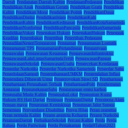
Daerah
Pendapatan Daerah Kaltim
PendataanPedagang
Pendidikan
Pendidikan Anak
Pendidikan Geratis
Pendidikan Gratis
Pendidikan
Kaltim
Pendidikan Moral
Pendidikan Politik
PendidikanDasar
PendidikanDigital
PendidikanIslam
PendidikanKalti
PendidikanKaltim
PendidikanKedinasan
PendidikanKotaSamarinda
PendidikanNonformal
PendidikanPancasila
PendidikanSamarinda
PendidikanVokasi
Penegakan Hukum
PenegakanHukum
Peneggak
Keadilan
Penembakan
Penertiban
Penertiban Pedagang
PengadilanNegeriTenggarong
Pengaman
Pengamanan Logistik
Pengamanan TPS
PengamananPertandingan
Penganiyaan
Pengawalan
Pengawasan Keuangan
PengawasanInfrastruktur
PengawasanLaluLintasSamarindaTertib
PengawasanPangan
PengawasanSekolah
PengawasanUsaha
Pengecekan Kendaraan
Pengedar Narkotika
Pengedar Narkotika Samarinda
Pengedar Sabu
PengelolaanSampah
PengembanganUMKM
Pengendalian Inflasi
Pengendara Dibawah Umur
Pengeroyokan Siswi SD
Penghargaan
Penghargaan Perusahaan Terbaik
PenghargaanPolri
Penghematan
Anggaran
PengungkapanSabu
Pengurangan emisi karbon
Pengusaha Muda Kaltim
PengusahaLokal
Pengusiran Kuasa
Hukum RS Haji Darjad
Penipuan
PenipuanDigital
Penomena Alam
Penuan mayat
Penurunan Kemiskinan
Penutupan Jalur Sungai
Sementara
Penyandang Disabilitas
Penyu Hijau
Peran orangtua
Peran pemuda Kaltim
Perang anggota Keluarga
Perang Narkoba
PeraturanDaerah
PerbaikanSekolah
Percasi Kaltim
Perda
Perda
Bahasa
Perda Pariwisata
Perda Pemakaman
Perda9Tahun2023