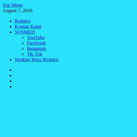
Skip
Top Menu
to
August 7, 2026
content
Redaksi
Kontak Kami
SOSMED
YouTube
Facebook
Instagram
Tik Tok
Struktur Boxs Redaksi
Redaksi
Kontak
Kami
SOSMED
Struktur
Boxs
Redaksi