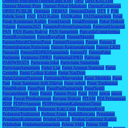
Ooredoo Hutchison (Indosat atau IOH)
OPD
OPD KALTIM
Operasi Mantap Praja
Operasi Pekat Mahakam
OperasiGabungan
OPINI PUBLIK
Orientasi
ORMAS
OtonomiDaera
OTT
P
P3K
Pabrik Sawit
PAD
PAD Kaltim
PADKaltim
PADSamarinda
Pajak
Pajak Kendaraan Kaltim
PajakDaerah
PajakRestoran
Pakar Hukum
Palaran
Pamapta2025
PamaptaPolrestaSamarinda
PameranEkonomi
PAN
PAN Bantu Rakyat
PAN Samarinda
PancasilaUntukSemua
PanenRayaJagung
PanenRayaPadi
PanganMandiri
PanganMurahOperasiPasar
PanganNusantara
Pansus
Pansus II
Pengembangan Pariwisata
Pansus Ketenagakerjaan
Pansus LKPJ
PansusIII
PansusIIIDPRDSamarinda
PansusIV
PansusPokir
Paripurna
Paripurna DPRD
ParipurnaDPRD
Pariwara
PARIWISATA
Pariwisata lokal
Pariwisata Samarinda
PariwisataSamarinda
Parkir Liar
Partai Amanat Nasional
Partai
Gerindra
Partai Golkar Kaltim
Partai NasDem
PartaiAmanatNasional
PartisipasiMasyarakat
Pasar Merdeka
Pasar
Pagi
Pasar Sanggam Adji Dilayas
Pasar subuh
Pasar Tradisional
PasarModern
PasarPagi
PasarPagiSamarinda
PasarSegiri
Pascatambang
Paser
Pasutri
Patung Pesut
Paud
PAW
pawai
pawai
akbar
Pawai Pembangunan
Payung Hukum
PDAM
PDI Perjuangan
PDIP
PDIPerjuangan
PDIPerjuanganKalimantanTimur
PDPRDSamarinda
Pedagang Kaki Lima
PedagangKecil
PedagangTradisional
Pedium Ajang
PeduliBencana
Pegadaian
PegadaianKalimantan
Pejabat Daerah
Pejabat Gubernur Kaltim
Pelabuhan
PelabuhanSamarinda
Pelajar SMA
Pelajar SMP