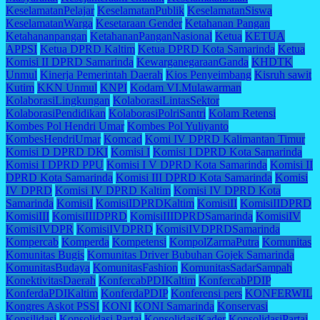
KeselamatanPelajar
KeselamatanPublik
KeselamatanSiswa
KeselamatanWarga
Kesetaraan Gender
Ketahanan Pangan
Ketahananpangan
KetahananPanganNasional
Ketua
KETUA
APPSI
Ketua DPRD Kaltim
Ketua DPRD Kota Samarinda
Ketua
Komisi II DPRD Samarinda
KewarganegaraanGanda
KHDTK
Unmul
Kinerja Pemerintah Daerah
Kios Penyeimbang
Kisruh sawit
Kutim
KKN Unmul
KNPI
Kodam VI.Mulawarman
KolaborasiLingkungan
KolaborasiLintasSektor
KolaborasiPendidikan
KolaborasiPolriSantri
Kolam Retensi
Kombes Pol Hendri Umar
Kombes Pol Yuliyanto
KombesHendriUmar
Komcad
Komi IV DPRD Kalimantan Timur
Komisi D DPRD DKI
Komisi I
Komisi I DPRD Kota Samarinda
Komisi I DPRD PPU
Komisi I V DPRD Kota Samarinda
Komisi II
DPRD Kota Samarinda
Komisi III DPRD Kota Samarinda
Komisi
IV DPRD
Komisi IV DPRD Kaltim
Komisi IV DPRD Kota
Samarinda
KomisiI
KomisiIDPRDKaltim
KomisiII
KomisiIIDPRD
KomisiIII
KomisiIIIDPRD
KomisiIIIDPRDSamarinda
KomisiIV
KomisiIVDPR
KomisiIVDPRD
KomisiIVDPRDSamarinda
Kompercab
Komperda
Kompetensi
KompolZarmaPutra
Komunitas
Komunitas Bugis
Komunitas Driver Bubuhan Gojek Samarinda
KomunitasBudaya
KomunitasFashion
KomunitasSadarSampah
KonektivitasDaerah
KonfercabPDIKaltim
KonfercabPDIP
KonferdaPDIKaltim
KonferdaPDIP
Konferensi pers
KONFERWIL
Kongres Askot PSSI
KONI
KONI Samarinda
Konservasi
Konsilidasi
Konsolidasi Partai
KonsolidasiKader
KonsolidasiPartai