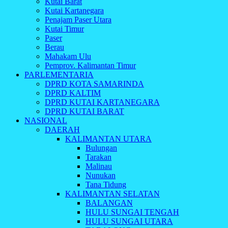
Kutai Barat
Kutai Kartanegara
Penajam Paser Utara
Kutai Timur
Paser
Berau
Mahakam Ulu
Pemprov. Kalimantan Timur
PARLEMENTARIA
DPRD KOTA SAMARINDA
DPRD KALTIM
DPRD KUTAI KARTANEGARA
DPRD KUTAI BARAT
NASIONAL
DAERAH
KALIMANTAN UTARA
Bulungan
Tarakan
Malinau
Nunukan
Tana Tidung
KALIMANTAN SELATAN
BALANGAN
HULU SUNGAI TENGAH
HULU SUNGAI UTARA