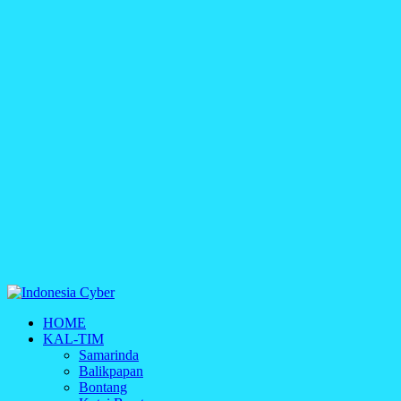
Indonesia Cyber
HOME
Media Cetak, Online & Streaming
KAL-TIM
Samarinda
Balikpapan
Bontang