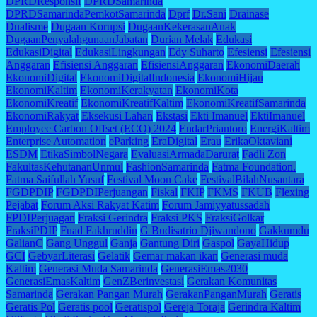
DPRDResponsif
DPRDSamarinda
DPRDSamarindaPemkotSamarinda
Dprf
Dr.Sani
Drainase
Dualisme
Dugaan Korupsi
DugaanKekerasanAnak
DugaanPenyalahgunaanJabatan
Durian Melak
Edukasi
EdukasiDigital
EdukasiLingkungan
Edy Suharto
Efesiensi
Efesiensi
Anggaran
Efisiensi Anggaran
EfisiensiAnggaran
EkonomiDaerah
EkonomiDigital
EkonomiDigitalIndonesia
EkonomiHijau
EkonomiKaltim
EkonomiKerakyatan
EkonomiKota
EkonomiKreatif
EkonomiKreatifKaltim
EkonomiKreatifSamarinda
EkonomiRakyat
Eksekusi Lahan
Ekstasi
Ekti Imanuel
EktiImanuel
Employee Carbon Offset (ECO) 2024
EndarPriantoro
EnergiKaltim
Enterprise Automation
eParking
EraDigital
Erau
ErikaOktaviani
ESDM
EtikaSimbolNegara
EvaluasiArmadaDarurat
Fadli Zon
FakultasKehutananUnmul
FashionSamarinda
Fatma Foundation.
Fatma Saifullah Yusuf
Festival Moon Cake
FestivalBilahNusantara
FGDPDIP
FGDPDIPerjuangan
Fiskal
FKIP
FKMS
FKUB
Flexing
Pejabat
Forum Aksi Rakyat Katim
Forum Jamiyyatussadah
FPDIPerjuagan
Fraksi Gerindra
Fraksi PKS
FraksiGolkar
FraksiPDIP
Fuad Fakhruddin
G Budisatrio Djiwandono
Gakkumdu
GalianC
Gang Unggul
Ganja
Gantung Diri
Gaspol
GayaHidup
GCI
GebyarLiterasi
Gelatik
Gemar makan ikan
Generasi muda
Kaltim
Generasi Muda Samarinda
GenerasiEmas2030
GenerasiEmasKaltim
GenZBerinvestasi
Gerakan Komunitas
Samarinda
Gerakan Pangan Murah
GerakanPanganMurah
Geratis
Geratis Pol
Geratis pool
Geratispol
Gereja Toraja
Gerindra Kaltim