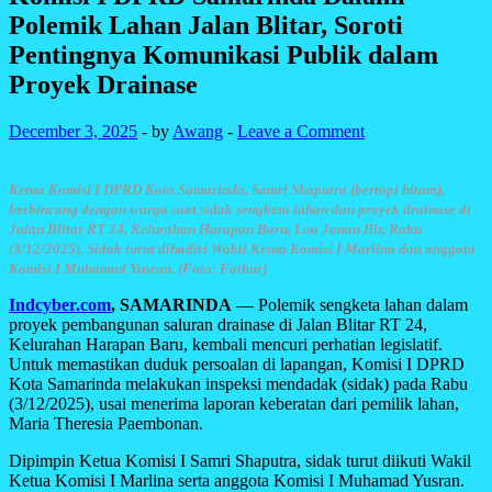
Polemik Lahan Jalan Blitar, Soroti
Pentingnya Komunikasi Publik dalam
Proyek Drainase
December 3, 2025
-
by
Awang
-
Leave a Comment
Ketua Komisi I DPRD Kota Samarinda, Samri Shaputra (bertopi hitam),
berbincang dengan warga saat sidak sengketa lahan dan proyek drainase di
Jalan Blitar RT 24, Kelurahan Harapan Baru, Loa Janan Ilir, Rabu
(3/12/2025). Sidak turut dihadiri Wakil Ketua Komisi I Marlina dan anggota
Komisi I Muhamad Yusran. (Foto: Fathur)
Indcyber.com
, SAMARINDA
— Polemik sengketa lahan dalam
proyek pembangunan saluran drainase di Jalan Blitar RT 24,
Kelurahan Harapan Baru, kembali mencuri perhatian legislatif.
Untuk memastikan duduk persoalan di lapangan, Komisi I DPRD
Kota Samarinda melakukan inspeksi mendadak (sidak) pada Rabu
(3/12/2025), usai menerima laporan keberatan dari pemilik lahan,
Maria Theresia Paembonan.
Dipimpin Ketua Komisi I Samri Shaputra, sidak turut diikuti Wakil
Ketua Komisi I Marlina serta anggota Komisi I Muhamad Yusran.