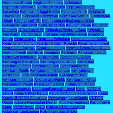
KecerdasanBuatan
Kegiatan Tambang
Kehutanan
KejahatanKonsumen
Kejaksaan Negeri
Kejaksaan Negeri
Samarinda
Kejaksaan Tinggi Kaltim
Kekerasan Anak
Kekerasan
Anak Muda
Kekerasan Perempuan
Kekerasan Seksual
Kekurangan
Doktet
KelangkaanLPG
Kelangsungan lingkungan hidup
Kelompok Tani Sawit
Keluarga Miskin
Keluhan Warga
Kelurahan
Mentawir
Kelurahan Selili
Kelurahan Sempaja Barat
Kelurahan
Tani Aman
Kemanusiaan
KemanusiaanUntukPangan
Kembang
Mapan
Kemenimipas
Kemenko Polhukam
KemenkumhamKaltim
Kementerian Komunikasi dan Digital (Komdig
Kementerian Sosial
KementerianImigrasi
Kenakalan remaja
Kenyah Lepoq Bem Kaltim
Kepala Daerah
kepolisian
Kerajinan
Keributan
Kerukunan warga
Kerusakan kendaraan
Kesbang PoL
Kesbangpol Kaltim
Kesbangpol Samarinda
KesbangpolSamarinda
Kesehatan
Kesehatan Geratis
Kesehatan Gratis
KesehatanDaerah
KesehatanPublik
Kesejahteraan Karyawan
Kesejahteraan
Masyarakat
KesejahteraanPendidik
KeselamatanJalan
KeselamatanPelajar
KeselamatanPublik
KeselamatanSiswa
KeselamatanWarga
Kesetaraan Gender
Ketahanan Pangan
Ketahananpangan
KetahananPanganNasional
Ketua
KETUA
APPSI
Ketua DPRD Kaltim
Ketua DPRD Kota Samarinda
Ketua
Komisi II DPRD Samarinda
KewarganegaraanGanda
KHDTK
Unmul
Kinerja Pemerintah Daerah
Kios Penyeimbang
Kisruh sawit
Kutim
KKN Unmul
KNPI
Kodam VI.Mulawarman
KolaborasiLingkungan
KolaborasiLintasSektor