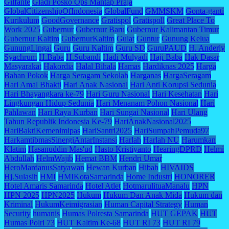
Gilfante
Gladi Posko Ops Mantap Praja
GlobalCitizenshipOfIndonesia
GlobalFund
GMMSKM
Gonta-ganti
Kurikulum
GoodGovernance
Gratispol
Gratispoll
Great Place To
Work 2025
Gubernur
Gubernur Baru
Gubernur Kalimantan Timur
Gubernur Kaltim
GubernurKaltim
Gulat
Guntur
Gunung Kelua
GunungLingai
Guru
Guru Kaltim
Guru SD
GuruPAUD
H. Anderiy
Syachrum
H.Baba
H.Subandi
Hadi Mulyadi
Haji Baba
Hak Dasar
Masyarakat
Hakordia
Halal Bihala
Hamas
Hardiknas 2025
Harga
Bahan Pokok
Harga Seragam Sekolah
Harganas
HargaSeragam
Hari Amal Bhakti
Hari Anak Nasional
Hari Anti Korupsi Sedunia
Hari Bhayangkara ke-79
Hari Guru Nasional
Hari Kesehatan
Hari
Lingkungan Hidup Sedunia
Hari Menanam Pohon Nasional
Hari
Pahlawan
Hari Raya Kurban
Hari Sungai Nasional
Hari Ulang
Tahun Republik Indonesia Ke-79
HariAnakNasional2025
HariBaktiKemenimipas
HariSantri2025
HariSumpahPemuda97
HarkamtibmasSinergiAntarInstansi
Harlah
Harlah NU
Harumkan
Klatim
Hasanuddin Mas'ud
Hasto Kristiyanto
HearingDPRD
Helmi
Abdullah
HelmWajib
Hemat BBM
Hendri Umar
HeroMardanusSatyawan
Hewan Kurban
Hibah
HIVAIDS
Hj.Sulasih
HMI
HMIKotaSamarinda
Home Industri
HONORER
Hotel Amaris Samarinda
Hotel Atlet
HotmarulituaManalu
HPN
HPN 2025
HPN2025
Hukum
Hukum Dan Anak Mida
Hukum dan
Kriminal
HukumKeimigrasian
Human Capital Strategy
Human
Security
humanis
Humas Polresta Samarinda
HUT GEPAK
HUT
Humas Polri 73
HUT Kaltim Ke-68
HUT RI 73
HUT RI 79