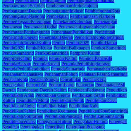
Lahan
Pembacokan
pembangunan
Pembangunan Samarinda
Pembangunan Sekolah
PembangunanBerkelanjutan
PembangunanDaerah
PembangunanInklusif
PembangunanKota
PembangunanNasional
Pembekalan
Pemberantasan Narkoba
Pemberdayaan Perempuan
PemekaranKelurahan
Pemenangan
Pemerasan
PemerataanDigital
PemerataanLayananKesehatan
PemerataanPembangunan
PemerataanPendidikan
Pemerintah
Pemerintah Daerah
PemerintahDaerah
PemerintahKotaSamarinda
PemerintahProvinsiKaltim
Pemilu
Pemilu 2029
Pemilu Damai
Pemilu2029
PemkabKukar
Pemkot Balikpapan
Pemkot Samarinda
PemkotSamarind
PemkotSamarinda
Pemprov Kaltim
PemprovKaltim
Pemuda
Pemuda Kaltim
Pemuda Pancasila
PemudaBersatu
PemudaKreatif
PemudaPeduliLingkungan
PemudaPeduliPendidikan
PemudaSamarinda
Pemusnahan Narkoba
PenahananMahasiswa
PenanamanPohon
Penataan Pasar Samarinda
PenataanKota
PenataanSungai
Pencabulan
PencariKerja
Pencegahan
Pencuri AC
Pencuri Latop
Pencurian
Pendapatan Asli
Daerah
Pendapatan Daerah Kaltim
PendataanPedagang
Pendidikan
Pendidikan Anak
Pendidikan Geratis
Pendidikan Gratis
Pendidikan
Kaltim
Pendidikan Moral
Pendidikan Politik
PendidikanDasar
PendidikanDigital
PendidikanIslam
PendidikanKalti
PendidikanKaltim
PendidikanKedinasan
PendidikanKotaSamarinda
PendidikanNonformal
PendidikanPancasila
PendidikanSamarinda
PendidikanVokasi
Penegakan Hukum
PenegakanHukum
Peneggak
Keadilan
Penembakan
Penertiban
Penertiban Pedagang