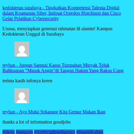
kedokteran surabaya
-
Tingkatkan Kompetensi Talenta Digital
dalam Keamanan Siber, Indosat Ooredoo Hutchison dan Cisco
Gelar Pelatihan Cybersecurity
Unusa, menyiapkan generasi rahmatan lil alamin! Kampus
Kedokteran Unggul di Surabaya
reyhan
-
Jangan Sampai Kasus Tumpahan Minyak Teluk
Balikpapan “Masuk Angin”di Tangan Hakim Yang Rakus Uang
terima kasih infonya keren
reyhan
-
Ayo Mulai Sekarang Kita Gemar Makan Ikan
thanks a lot of information goodjobs
#alexa
#amazon
#ArtificialIntelligence
#BanjirKaltim