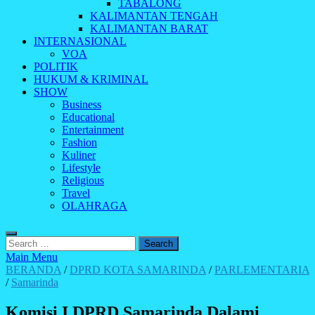
TABALONG
KALIMANTAN TENGAH
KALIMANTAN BARAT
INTERNASIONAL
VOA
POLITIK
HUKUM & KRIMINAL
SHOW
Business
Educational
Entertainment
Fashion
Kuliner
Lifestyle
Religious
Travel
OLAHRAGA
Search
for:
Main Menu
BERANDA
/
DPRD KOTA SAMARINDA
/
PARLEMENTARIA
/
Samarinda
Komisi I DPRD Samarinda Dalami