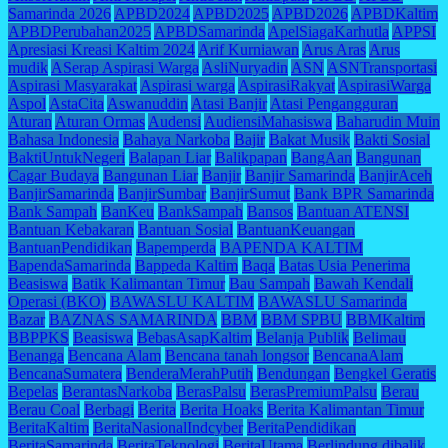
Samarinda 2026
APBD2024
APBD2025
APBD2026
APBDKaltim
APBDPerubahan2025
APBDSamarinda
ApelSiagaKarhutla
APPSI
Apresiasi Kreasi Kaltim 2024
Arif Kurniawan
Arus Aras
Arus
mudik
ASerap Aspirasi Warga
AsliNuryadin
ASN
ASNTransportasi
Aspirasi Masyarakat
Aspirasi warga
AspirasiRakyat
AspirasiWarga
Aspol
AstaCita
Aswanuddin
Atasi Banjir
Atasi Pengangguran
Aturan
Aturan Ormas
Audensi
AudiensiMahasiswa
Baharudin Muin
Bahasa Indonesia
Bahaya Narkoba
Bajir
Bakat Musik
Bakti Sosial
BaktiUntukNegeri
Balapan Liar
Balikpapan
BangAan
Bangunan
Cagar Budaya
Bangunan Liar
Banjir
Banjir Samarinda
BanjirAceh
BanjirSamarinda
BanjirSumbar
BanjirSumut
Bank BPR Samarinda
Bank Sampah
BanKeu
BankSampah
Bansos
Bantuan ATENSI
Bantuan Kebakaran
Bantuan Sosial
BantuanKeuangan
BantuanPendidikan
Bapemperda
BAPENDA KALTIM
BapendaSamarinda
Bappeda Kaltim
Baqa
Batas Usia Penerima
Beasiswa
Batik Kalimantan Timur
Bau Sampah
Bawah Kendali
Operasi (BKO)
BAWASLU KALTIM
BAWASLU Samarinda
Bazar
BAZNAS SAMARINDA
BBM
BBM SPBU
BBMKaltim
BBPPKS
Beasiswa
BebasAsapKaltim
Belanja Publik
Belimau
Benanga
Bencana Alam
Bencana tanah longsor
BencanaAlam
BencanaSumatera
BenderaMerahPutih
Bendungan
Bengkel Geratis
Bepelas
BerantasNarkoba
BerasPalsu
BerasPremiumPalsu
Berau
Berau Coal
Berbagi
Berita
Berita Hoaks
Berita Kalimantan Timur
BeritaKaltim
BeritaNasionalIndcyber
BeritaPendidikan
BeritaSamarinda
BeritaTeknologi
BeritaUtama
Berlindung dibalik