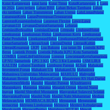
Kutai Kartanegara
kutai lama
Kutai Timur
KutaiKartanegara
L
Lagu
hit 2024
Lagu terlaris
Lahan BBE
Lahan Bekas Tambang
Lahan
eks tambang
Lahan Transmigrasi
Lahan Unmul
LaluLintasPelajar
LapanganKerja
LapasPerempuanTenggarong
LaporanKeuanganIndosat
Larangan Flexing
Lawe-Lawe
Layanan110
LayananDaruratSamarinda
Lebaran
LegislasiBerkualitas
LegislasiDaerah
Lempake
LindungiHutan
Lingkungan
Lingkungan Hidup
Lingkungan Kerja
Lingkungan
Padat Penduduk
LingkunganHidup
LingkunganHidupSamarinda
LintasSamarinda
LiterasiAnak
LiterasiDigital
LiterasiKaltim
LiterasiKeuangan
LKPJ
Loa Bakung
Loa janan Ilir
Logistik KPU
Berau
Logistik Pemilu
Logistik Pilkada KPU Kota Samarinda
LOMBA
LongLifeFishStorage
Longsor
LowonganKerjaSamarinda
LP NU Samarinda
LPG 3 KG
LPG 3 Kg Langgka
LSM LIRA
KALTIM
Lubang Tambang
Lumbung Pangan
M.Said
Mahakam
Investment Forum
Mahakam Ulu
MahakamUlu
Mahasiswa
Mahasiswa Universitas Mulawarman
MAHULU
Mahyudin
Makanan Bergizi
MakanBergiziGratis
Manajemen RS Haji Darjad
ManajemenMedia
Mandiri
Mandiri Pangan
MAndriansya
Marangkayu
Marantua
Maratua
Masalah Ormas
Masjid Nurul
Inayaat
Masjid Shirothol Mustaqiem
Masyarakat Sulawesi Selatan
MasyarakatPesisir
Maulid Nabi
Maulid Nabi Muhammad
Mediasi
MelawanArus
MEMBACA BUKU
Mengamuk
Mengurangi
kemacetan
Menjaga Lingkungan
Mentawir
Menteri Kebudayaan
Merah-putih
MerawatPertiwi
Meriahnya HUT RI
Mewah