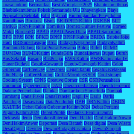
kuasa hukum
Bermanfaat
Best Workplace 2025
Bhabinkamtibmas
Bhabinkamtibmas Polsek Samarinda Ulu
Bhayangkara
Biaya
Perpisahan Sekolah
Bibit
Big mall
Bimbingan dan Penyuluhan
Kamtibmas
Birokrasi
Bisnis
BK DPRD Kaltim
BKKBN
BLT
BMKG
BNNP Kaltim
Bom ikan
Borneo Culture Festival
Borneo
Mukti
BorneoFC
BPBD
BPBD Paser Utara
BPBD Samarinda
BPG
BPJS
BPK
BPKD
BPKP
BPKP Kaltim
BRIDA
Bripka Joko
Hadi
BRISuperLeague
BSU
Budaya Kerja Sehat
BudayaKaltim
Budianto Bulang
Buka Puasa Bersama
Bulog
Buloh
BUMD
BUMDes
BUMDKaltim
BundaGilfa
BundaLiterasi
Bupati
Buruh
Bus Sekolah
Busang
BusPelajar
BWS Kaltim
BWSKalimantanIV
Cagar Budaya
Cagub-Cawagub
Cagub-Cawagub Kaltim
Calon
Gubernur
CarFreeDay
Cawapres
Cegah banjir
CegahKecelakaan
CitraNiaga
CoffeeMorning
CoffeeMorningKSOP
Cool storage
Cooling System
CPNS
Creative Corner
CSR
CSRPerusahaan
Curanmor
CyberSecurity
DAD
Daerah perbatasan
Daerah terpencil
Dalang Penembakan
Damkar
Damkar kota Samarinda
Dampak
Tambang
Dana Fiskal
DanaTransfer
Dapil IV
Darlis
Darlis
Pattalongi
Dasawisma
DataPenduduk
DBH
DBNKaltim
DBON
KALTIM
Debat Calon Gubernur Kaltim 2024
Debat Pertama
Pilgub Kaltim 2024
Debat Publik
Deklarasi Pemilu Damai
Dekrasda
demo
DemokrasiInternal
Deni Hakim
Deni Hakim Anwar
DeniHakimAnwar
Deportasi
Desa Batuah
Desa digital
Desa Wisata
DesaDigital
Deviden
DewanBudayaNusantara
DewanSampah
Dharma Wanita Persatuan
Dialog bisnis migas
Dialog Kebudayaan