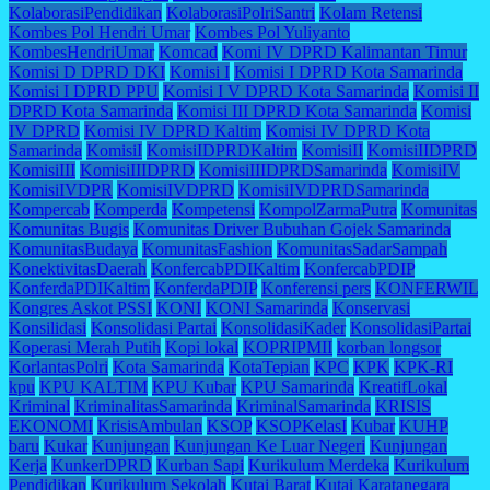
KolaborasiPendidikan
KolaborasiPolriSantri
Kolam Retensi
Kombes Pol Hendri Umar
Kombes Pol Yuliyanto
KombesHendriUmar
Komcad
Komi IV DPRD Kalimantan Timur
Komisi D DPRD DKI
Komisi I
Komisi I DPRD Kota Samarinda
Komisi I DPRD PPU
Komisi I V DPRD Kota Samarinda
Komisi II
DPRD Kota Samarinda
Komisi III DPRD Kota Samarinda
Komisi
IV DPRD
Komisi IV DPRD Kaltim
Komisi IV DPRD Kota
Samarinda
KomisiI
KomisiIDPRDKaltim
KomisiII
KomisiIIDPRD
KomisiIII
KomisiIIIDPRD
KomisiIIIDPRDSamarinda
KomisiIV
KomisiIVDPR
KomisiIVDPRD
KomisiIVDPRDSamarinda
Kompercab
Komperda
Kompetensi
KompolZarmaPutra
Komunitas
Komunitas Bugis
Komunitas Driver Bubuhan Gojek Samarinda
KomunitasBudaya
KomunitasFashion
KomunitasSadarSampah
KonektivitasDaerah
KonfercabPDIKaltim
KonfercabPDIP
KonferdaPDIKaltim
KonferdaPDIP
Konferensi pers
KONFERWIL
Kongres Askot PSSI
KONI
KONI Samarinda
Konservasi
Konsilidasi
Konsolidasi Partai
KonsolidasiKader
KonsolidasiPartai
Koperasi Merah Putih
Kopi lokal
KOPRIPMII
korban longsor
KorlantasPolri
Kota Samarinda
KotaTepian
KPC
KPK
KPK-RI
kpu
KPU KALTIM
KPU Kubar
KPU Samarinda
KreatifLokal
Kriminal
KriminalitasSamarinda
KriminalSamarinda
KRISIS
EKONOMI
KrisisAmbulan
KSOP
KSOPKelasI
Kubar
KUHP
baru
Kukar
Kunjungan
Kunjungan Ke Luar Negeri
Kunjungan
Kerja
KunkerDPRD
Kurban Sapi
Kurikulum Merdeka
Kurikulum
Pendidikan
Kurikulum Sekolah
Kutai Barat
Kutai Karatanegara