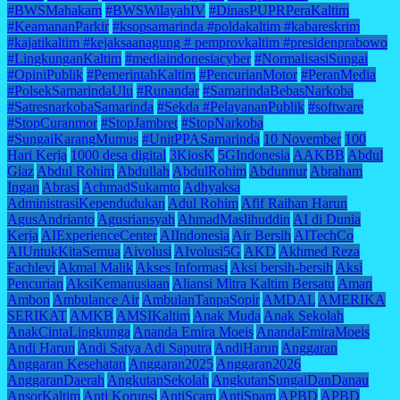
#BWSMahakam
#BWSWilayahIV
#DinasPUPRPeraKaltim
#KeamananParkir
#ksopsamarinda #poldakaltim #kabareskrim
#kajatikaltim #kejaksaanagung # pemprovkaltim #presidenprabowo
#LingkunganKaltim
#mediaindonesiacyber
#NormalisasiSungai
#OpiniPublik
#PemerintahKaltim
#PencurianMotor
#PeranMedia
#PolsekSamarindaUlu
#Runandar
#SamarindaBebasNarkoba
#SatresnarkobaSamarinda
#Sekda #PelayananPublik
#software
#StopCuranmor
#StopJambret
#StopNarkoba
#SungaiKarangMumus
#UnitPPASamarinda
10 November
100
Hari Kerja
1000 desa digital
3KiosK
5GIndonesia
AAKBB
Abdul
Giaz
Abdul Rohim
Abdullah
AbdulRohim
Abdunnur
Abraham
Ingan
Abrasi
AchmadSukamto
Adhyaksa
AdministrasiKependudukan
Adul Rohim
Afif Raihan Harun
AgusAndrianto
Agusriansyah
AhmadMaslihuddin
AI di Dunia
Kerja
AIExperienceCenter
AIIndonesia
Air Bersih
AITechCo
AIUntukKitaSemua
Aivolusi
AIvolusi5G
AKD
Akhmed Reza
Fachlevi
Akmal Malik
Akses Informasi
Aksi bersih-bersih
Aksi
Pencurian
AksiKemanusiaan
Aliansi Mitra Kaltim Bersatu
Aman
Ambon
Ambulance Air
AmbulanTanpaSopir
AMDAL
AMERIKA
SERIKAT
AMKB
AMSIKaltim
Anak Muda
Anak Sekolah
AnakCintaLingkunga
Ananda Emira Moeis
AnandaEmiraMoeis
Andi Harun
Andi Satya Adi Saputra
AndiHarun
Anggaran
Anggaran Kesehatan
Anggaran2025
Anggaran2026
AnggaranDaerah
AngkutanSekolah
AngkutanSungaiDanDanau
AnsorKaltim
Anti Korupsi
AntiScam
AntiSpam
APBD
APBD