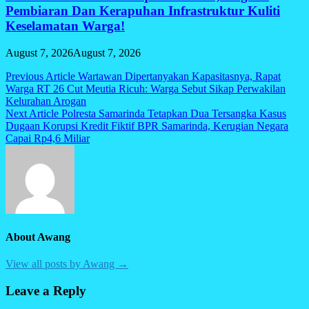
Pembiaran Dan Kerapuhan Infrastruktur Kuliti
Keselamatan Warga!
August 7, 2026
August 7, 2026
Post
Previous Article
Wartawan Dipertanyakan Kapasitasnya, Rapat
Warga RT 26 Cut Meutia Ricuh: Warga Sebut Sikap Perwakilan
navigation
Kelurahan Arogan
Next Article
Polresta Samarinda Tetapkan Dua Tersangka Kasus
Dugaan Korupsi Kredit Fiktif BPR Samarinda, Kerugian Negara
Capai Rp4,6 Miliar
About Awang
View all posts by Awang →
Leave a Reply