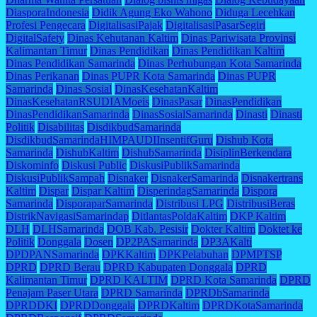
DiasporaIndonesia
Didik Agung Eko Wahono
Diduga Lecehkan
Profesi Pengecara
DigitalisasiPajak
DigitalisasiPasarSegiri
DigitalSafety
Dinas Kehutanan Kaltim
Dinas Pariwisata Provinsi
Kalimantan Timur
Dinas Pendidikan
Dinas Pendidikan Kaltim
Dinas Pendidikan Samarinda
Dinas Perhubungan Kota Samarinda
Dinas Perikanan
Dinas PUPR Kota Samarinda
Dinas PUPR
Samarinda
Dinas Sosial
DinasKesehatanKaltim
DinasKesehatanRSUDIAMoeis
DinasPasar
DinasPendidikan
DinasPendidikanSamarinda
DinasSosialSamarinda
Dinasti
Dinasti
Politik
Disabilitas
DisdikbudSamarinda
DisdikbudSamarindaHIMPAUDIInsentifGuru
Dishub Kota
Samarinda
DishubKaltim
DishubSamarinda
DisiplinBerkendara
Diskominfo
Diskusi Public
DiskusiPublikSamarinda
DiskusiPublikSampah
Disnaker
DisnakerSamarinda
Disnakertrans
Kaltim
Dispar
Dispar Kaltim
DisperindagSamarinda
Dispora
Samarinda
DisporaparSamarinda
Distribusi LPG
DistribusiBeras
DistrikNavigasiSamarindap
DitlantasPoldaKaltim
DKP Kaltim
DLH
DLHSamarinda
DOB Kab. Pesisir
Dokter Kaltim
Doktet ke
Politik
Donggala
Dosen
DP2PASamarinda
DP3AKalti
DPDPANSamarinda
DPKKaltim
DPKPelabuhan
DPMPTSP
DPRD
DPRD Berau
DPRD Kabupaten Donggala
DPRD
Kalimantan Timur
DPRD KALTIM
DPRD Kota Samarinda
DPRD
Penajam Paser Utara
DPRD Samarinda
DPRDbSamarinda
DPRDDKI
DPRDDonggala
DPRDKaltim
DPRDKotaSamarinda