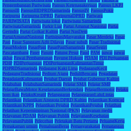
Pengembangan Pariwisata
Pansus Ketenagakerjaan
Pansus LKPJ
PansusIII
PansusIIIDPRDSamarinda
PansusIV
PansusPokir
Paripurna
Paripurna DPRD
ParipurnaDPRD
Pariwara
PARIWISATA
Pariwisata lokal
Pariwisata Samarinda
PariwisataSamarinda
Parkir Liar
Partai Amanat Nasional
Partai
Gerindra
Partai Golkar Kaltim
Partai NasDem
PartaiAmanatNasional
PartisipasiMasyarakat
Pasar Merdeka
Pasar
Pagi
Pasar Sanggam Adji Dilayas
Pasar subuh
Pasar Tradisional
PasarModern
PasarPagi
PasarPagiSamarinda
PasarSegiri
Pascatambang
Paser
Pasutri
Patung Pesut
Paud
PAW
pawai
pawai
akbar
Pawai Pembangunan
Payung Hukum
PDAM
PDI Perjuangan
PDIP
PDIPerjuangan
PDIPerjuanganKalimantanTimur
PDPRDSamarinda
Pedagang Kaki Lima
PedagangKecil
PedagangTradisional
Pedium Ajang
PeduliBencana
Pegadaian
PegadaianKalimantan
Pejabat Daerah
Pejabat Gubernur Kaltim
Pelabuhan
PelabuhanSamarinda
Pelajar SMA
Pelajar SMP
PelajarBawaMotor KeselamatanBerkendara
PelajarBermotor
Pelaku
bom ikan
PelakuKreatif
Pelanggaran
PelanggaranLaluLintas
Pelantikan
Pelantikan Anggota DPRD Kaltim
Pelantikan Komcad
Pelantikan KPPS
Pelantikan Pejabat
PelantikanPejabat
Pelatihan
Pelatihan Kepemimpinan Nasional (PKN)
Pelayanan medis
Pelayanan PDAM
Pelayanan Publik
PelayananKesehatan
PelayananPublik
Pelecehan
Peletakan Batu Pertama
PeluangKerja
Pemakaman umum
PemalsuanBeras
Pemasyarakatan
Pematangan