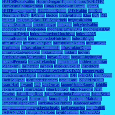
HUT68PoldaKaltim
Hutan Dengan Tujuan Khusus (KHDTK)
Universitas Mulawarman
Hutan Pendidikan Unmul
Hutang
HUTBhayangkara79
HUTPoldaKaltim
IAD Kaltim
Ibu Kota
Nusantara (IKN)
IDCamp
Idiologi
iFestivalTring
Iklan
IKN
IM3
Imigrasi
Imigrasi Kelas | TPI Samarinda
ImigrasiKaltim
ImigrasiSamarinda
Impor Pangan
Indcyber
IndcyberKaltim
IndcyberNews
Independen
Indonesia Emas 2045
IndonesiaAIDay
IndonesiaDigital
Indosat Ooredoo Hutchison
Indosat2025
IndosatBusines
IndosatOoredooHutchison
IndustriMigas
infrastruktur
Infrastruktur jalan
Infrastruktur Kaltim
Infrastruktur
Pendidikan
Infrastruktur Samarinda
infrastrukturDigital
InfrastrukturPendidikan
InklusiDigital
Inklusif
Inovasi
Pemberdayaan Masyarakat
InovasiDigital
InovasiLingkungan
InovasiPemuda
InovasiTeknologi
Inprastruktur
Insiden Jambatan
Mahakam I
Insinerator
inspeksi
InspeksiSekolah
Inspektorat
Integritas
INTERNATIONAL WOMENS DAY
Internet gratis
InvestasiEmasDigital
InvestasiSamarinda
IOH
IPERDA
Iran Noor -
Hadi Mulyadi
IrjenEndarPriantoro
IsmailLatisi
ISRAN NOOR
Isran-Hadi
Iswandi
IUP
Izin Ormas
JagungUntukBangsa
Jahidin
Jaksa Agung
Jalan Batuah
Jalan Longsor
Jalan Nasional
Jalan
Provinsi
Jalan Ring Road
Jalan Samarinda Balikpapan
Jalan Sehat
JalanSuriansyah
Jam malam
Jama'ah haji
Jambatan Mahakam
Jambatan Mahakam I
Jambatan Sei Nibung
JamboreKarhutla
Jangan mudah percaya berita hoaks
Janji pertamina
Janji Politik
JARAN 2024
Jaringan Narkoba
JayaMualimin
JobFair2025