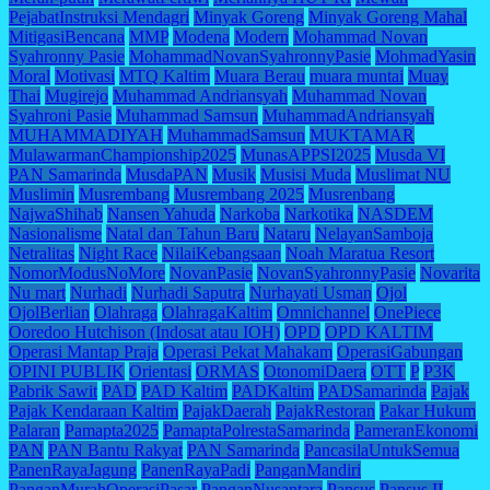
PejabatInstruksi Mendagri
Minyak Goreng
Minyak Goreng Mahal
MitigasiBencana
MMP
Modena
Modern
Mohammad Novan
Syahronny Pasie
MohammadNovanSyahronnyPasie
MohmadYasin
Moral
Motivasi
MTQ Kaltim
Muara Berau
muara muntai
Muay
Thai
Mugirejo
Muhammad Andriansyah
Muhammad Novan
Syahroni Pasie
Muhammad Samsun
MuhammadAndriansyah
MUHAMMADIYAH
MuhammadSamsun
MUKTAMAR
MulawarmanChampionship2025
MunasAPPSI2025
Musda VI
PAN Samarinda
MusdaPAN
Musik
Musisi Muda
Muslimat NU
Muslimin
Musrembang
Musrembang 2025
Musrenbang
NajwaShihab
Nansen Yahuda
Narkoba
Narkotika
NASDEM
Nasionalisme
Natal dan Tahun Baru
Nataru
NelayanSamboja
Netralitas
Night Race
NilaiKebangsaan
Noah Maratua Resort
NomorModusNoMore
NovanPasie
NovanSyahronnyPasie
Novarita
Nu mart
Nurhadi
Nurhadi Saputra
Nurhayati Usman
Ojol
OjolBerlian
Olahraga
OlahragaKaltim
Omnichannel
OnePiece
Ooredoo Hutchison (Indosat atau IOH)
OPD
OPD KALTIM
Operasi Mantap Praja
Operasi Pekat Mahakam
OperasiGabungan
OPINI PUBLIK
Orientasi
ORMAS
OtonomiDaera
OTT
P
P3K
Pabrik Sawit
PAD
PAD Kaltim
PADKaltim
PADSamarinda
Pajak
Pajak Kendaraan Kaltim
PajakDaerah
PajakRestoran
Pakar Hukum
Palaran
Pamapta2025
PamaptaPolrestaSamarinda
PameranEkonomi
PAN
PAN Bantu Rakyat
PAN Samarinda
PancasilaUntukSemua
PanenRayaJagung
PanenRayaPadi
PanganMandiri
PanganMurahOperasiPasar
PanganNusantara
Pansus
Pansus II