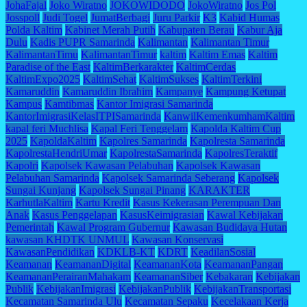
JohaFajal
Joko Wiratno
JOKOWIDODO
JokoWiratno
Jos Pol
Josspoll
Judi Togel
JumatBerbagi
Juru Parkir
K3
Kabid Humas
Polda Kaltim
Kabinet Merah Putih
Kabupaten Berau
Kabur Aja
Dulu
Kadis PUPR Samarinda
Kalimantan
Kalimantan Timur
KalimantanTimu
KalimantanTimur
kaltim
Kaltim Emas
Kaltim
Paradise of the East
KaltimBerkarakter
KaltimCerdas
KaltimExpo2025
KaltimSehat
KaltimSukses
KaltimTerkini
Kamaruddin
Kamaruddin Ibrahim
Kampanye
Kampung Ketupat
Kampus
Kamtibmas
Kantor Imigrasi Samarinda
KantorImigrasiKelasITPISamarinda
KanwilKemenkumhamKaltim
kapal feri Muchlisa
Kapal Feri Tenggelam
Kapolda Kaltim Cup
2025
KapoldaKaltim
Kapolres Samarinda
Kapolresta Samarinda
KapolrestaHendriUmar
KapolrestaSamarinda
KapolresTeraktif
Kapolri
Kapolsek Kawasan Pelabuhan
Kapolsek Kawasan
Pelabuhan Samarinda
Kapolsek Samarinda Seberang
Kapolsek
Sungai Kunjang
Kapolsek Sungai Pinang
KARAKTER
KarhutlaKaltim
Kartu Kredit
Kasus Kekerasan Perempuan Dan
Anak
Kasus Penggelapan
KasusKeimigrasian
Kawal Kebijakan
Pemerintah
Kawal Program Gubernur
Kawasan Budidaya Hutan
kawasan KHDTK UNMUL
Kawasan Konservasi
KawasanPendidikan
KDKLB-KT
KDRT
KeadilanSosial
Keamanan
KeamananDigital
KeamananKota
KeamananPangan
KeamananPerairanMahakam
KeamananSiber
Kebakaran
Kebijakan
Publik
KebijakanImigrasi
KebijakanPublik
KebijakanTransportasi
Kecamatan Samarinda Ulu
Kecamatan Sepaku
Kecelakaan Kerja