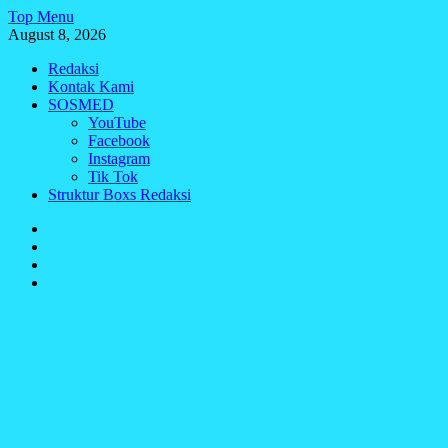
Skip
Top Menu
to
August 8, 2026
content
Redaksi
Kontak Kami
SOSMED
YouTube
Facebook
Instagram
Tik Tok
Struktur Boxs Redaksi
Redaksi
Kontak
Kami
SOSMED
Struktur
Boxs
Redaksi