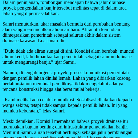
Dalam peninjauan, rombongan mendapati bahwa jalur drainase
proyek pengendalian banjir tersebut melintas tepat di dalam area
lahan yang dipermasalahkan.
Samri menuturkan, akar masalah bermula dari perubahan bentang
alam yang memunculkan aliran air baru. Aliran itu kemudian
diintegrasikan pemerintah sebagai saluran akhir dalam sistem
drainase kawasan Loa Janan Ilir.
“Dulu tidak ada aliran sungai di sini. Kondisi alam berubah, muncul
aliran kecil, lalu dimanfaatkan pemerintah sebagai saluran drainase
untuk mengurangi banjir,” ujar Samri.
Namun, di tengah urgensi proyek, proses komunikasi pemerintah
dengan pemilik lahan dinilai lemah. Lahan yang dibiarkan kosong
bertahun-tahun membuat pemiliknya tidak mengetahui adanya
rencana konstruksi hingga alat berat mulai bekerja.
“Kami melihat ada celah komunikasi. Sosialisasi dilakukan kepada
warga sekitar, tetapi tidak sampai kepada pemilik lahan. Ini yang
memicu keberatan,” jelas Samri.
Meski demikian, Komisi I memahami bahwa proyek drainase itu
merupakan bagian penting dari infrastruktur pengendalian banjir.
Menurut Samri, aliran tersebut berfungsi sebagai jalur pembuangan
utama bagi kawasan sekitar, sehingga tidak bisa sembarangan