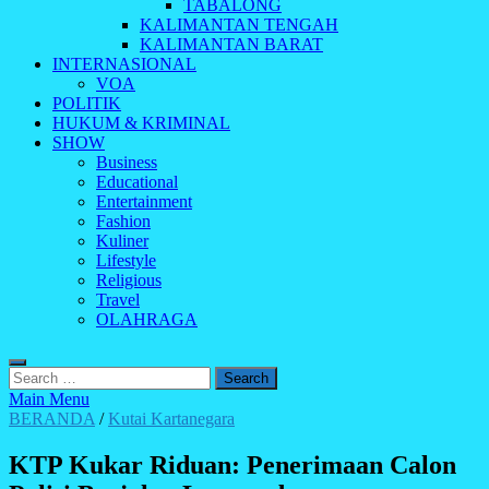
TABALONG
KALIMANTAN TENGAH
KALIMANTAN BARAT
INTERNASIONAL
VOA
POLITIK
HUKUM & KRIMINAL
SHOW
Business
Educational
Entertainment
Fashion
Kuliner
Lifestyle
Religious
Travel
OLAHRAGA
Search
for:
Main Menu
BERANDA
/
Kutai Kartanegara
KTP Kukar Riduan: Penerimaan Calon