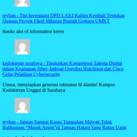
reyhan
-
Tim Investigasi DPD LAKI Kaltim Kembali Temukan
Dugaan Proyek Fiktif Miliaran Rupiah Gedung UMKT
thanks alot of information keren
kedokteran surabaya
-
Tingkatkan Kompetensi Talenta Digital
dalam Keamanan Siber, Indosat Ooredoo Hutchison dan Cisco
Gelar Pelatihan Cybersecurity
Unusa, menyiapkan generasi rahmatan lil alamin! Kampus
Kedokteran Unggul di Surabaya
reyhan
-
Jangan Sampai Kasus Tumpahan Minyak Teluk
Balikpapan “Masuk Angin”di Tangan Hakim Yang Rakus Uang