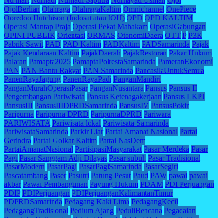
Nu mart
Nurhadi
Nurhadi Saputra
Nurhayati Usman
Ojol
OjolBerlian
Olahraga
OlahragaKaltim
Omnichannel
OnePiece
Ooredoo Hutchison (Indosat atau IOH)
OPD
OPD KALTIM
Operasi Mantap Praja
Operasi Pekat Mahakam
OperasiGabungan
OPINI PUBLIK
Orientasi
ORMAS
OtonomiDaera
OTT
P
P3K
Pabrik Sawit
PAD
PAD Kaltim
PADKaltim
PADSamarinda
Pajak
Pajak Kendaraan Kaltim
PajakDaerah
PajakRestoran
Pakar Hukum
Palaran
Pamapta2025
PamaptaPolrestaSamarinda
PameranEkonomi
PAN
PAN Bantu Rakyat
PAN Samarinda
PancasilaUntukSemua
PanenRayaJagung
PanenRayaPadi
PanganMandiri
PanganMurahOperasiPasar
PanganNusantara
Pansus
Pansus II
Pengembangan Pariwisata
Pansus Ketenagakerjaan
Pansus LKPJ
PansusIII
PansusIIIDPRDSamarinda
PansusIV
PansusPokir
Paripurna
Paripurna DPRD
ParipurnaDPRD
Pariwara
PARIWISATA
Pariwisata lokal
Pariwisata Samarinda
PariwisataSamarinda
Parkir Liar
Partai Amanat Nasional
Partai
Gerindra
Partai Golkar Kaltim
Partai NasDem
PartaiAmanatNasional
PartisipasiMasyarakat
Pasar Merdeka
Pasar
Pagi
Pasar Sanggam Adji Dilayas
Pasar subuh
Pasar Tradisional
PasarModern
PasarPagi
PasarPagiSamarinda
PasarSegiri
Pascatambang
Paser
Pasutri
Patung Pesut
Paud
PAW
pawai
pawai
akbar
Pawai Pembangunan
Payung Hukum
PDAM
PDI Perjuangan
PDIP
PDIPerjuangan
PDIPerjuanganKalimantanTimur
PDPRDSamarinda
Pedagang Kaki Lima
PedagangKecil
PedagangTradisional
Pedium Ajang
PeduliBencana
Pegadaian