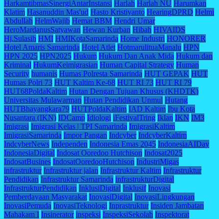
HarkamtibmasSinergiAntarInstansi
Harlah
Harlah NU
Harumkan
Klatim
Hasanuddin Mas'ud
Hasto Kristiyanto
HearingDPRD
Helmi
Abdullah
HelmWajib
Hemat BBM
Hendri Umar
HeroMardanusSatyawan
Hewan Kurban
Hibah
HIVAIDS
Hj.Sulasih
HMI
HMIKotaSamarinda
Home Industri
HONORER
Hotel Amaris Samarinda
Hotel Atlet
HotmarulituaManalu
HPN
HPN 2025
HPN2025
Hukum
Hukum Dan Anak Mida
Hukum dan
Kriminal
HukumKeimigrasian
Human Capital Strategy
Human
Security
humanis
Humas Polresta Samarinda
HUT GEPAK
HUT
Humas Polri 73
HUT Kaltim Ke-68
HUT RI 73
HUT RI 79
HUT68PoldaKaltim
Hutan Dengan Tujuan Khusus (KHDTK)
Universitas Mulawarman
Hutan Pendidikan Unmul
Hutang
HUTBhayangkara79
HUTPoldaKaltim
IAD Kaltim
Ibu Kota
Nusantara (IKN)
IDCamp
Idiologi
iFestivalTring
Iklan
IKN
IM3
Imigrasi
Imigrasi Kelas | TPI Samarinda
ImigrasiKaltim
ImigrasiSamarinda
Impor Pangan
Indcyber
IndcyberKaltim
IndcyberNews
Independen
Indonesia Emas 2045
IndonesiaAIDay
IndonesiaDigital
Indosat Ooredoo Hutchison
Indosat2025
IndosatBusines
IndosatOoredooHutchison
IndustriMigas
infrastruktur
Infrastruktur jalan
Infrastruktur Kaltim
Infrastruktur
Pendidikan
Infrastruktur Samarinda
infrastrukturDigital
InfrastrukturPendidikan
InklusiDigital
Inklusif
Inovasi
Pemberdayaan Masyarakat
InovasiDigital
InovasiLingkungan
InovasiPemuda
InovasiTeknologi
Inprastruktur
Insiden Jambatan
Mahakam I
Insinerator
inspeksi
InspeksiSekolah
Inspektorat