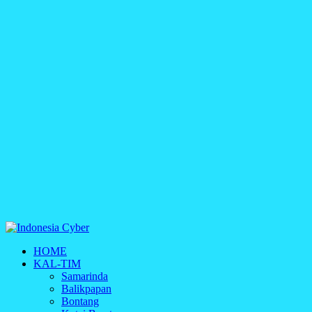
Indonesia Cyber
HOME
Media Cetak, Online & Streaming
KAL-TIM
Samarinda
Balikpapan
Bontang