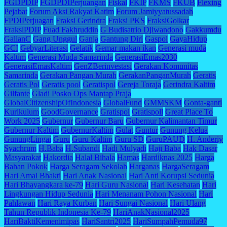
FGDPDIP
FGDPDIPerjuangan
Fiskal
FKIP
FKMS
FKUB
Flexing
Pejabat
Forum Aksi Rakyat Katim
Forum Jamiyyatussadah
FPDIPerjuagan
Fraksi Gerindra
Fraksi PKS
FraksiGolkar
FraksiPDIP
Fuad Fakhruddin
G Budisatrio Djiwandono
Gakkumdu
GalianC
Gang Unggul
Ganja
Gantung Diri
Gaspol
GayaHidup
GCI
GebyarLiterasi
Gelatik
Gemar makan ikan
Generasi muda
Kaltim
Generasi Muda Samarinda
GenerasiEmas2030
GenerasiEmasKaltim
GenZBerinvestasi
Gerakan Komunitas
Samarinda
Gerakan Pangan Murah
GerakanPanganMurah
Geratis
Geratis Pol
Geratis pool
Geratispol
Gereja Toraja
Gerindra Kaltim
Gilfante
Gladi Posko Ops Mantap Praja
GlobalCitizenshipOfIndonesia
GlobalFund
GMMSKM
Gonta-ganti
Kurikulum
GoodGovernance
Gratispol
Gratispoll
Great Place To
Work 2025
Gubernur
Gubernur Baru
Gubernur Kalimantan Timur
Gubernur Kaltim
GubernurKaltim
Gulat
Guntur
Gunung Kelua
GunungLingai
Guru
Guru Kaltim
Guru SD
GuruPAUD
H. Anderiy
Syachrum
H.Baba
H.Subandi
Hadi Mulyadi
Haji Baba
Hak Dasar
Masyarakat
Hakordia
Halal Bihala
Hamas
Hardiknas 2025
Harga
Bahan Pokok
Harga Seragam Sekolah
Harganas
HargaSeragam
Hari Amal Bhakti
Hari Anak Nasional
Hari Anti Korupsi Sedunia
Hari Bhayangkara ke-79
Hari Guru Nasional
Hari Kesehatan
Hari
Lingkungan Hidup Sedunia
Hari Menanam Pohon Nasional
Hari
Pahlawan
Hari Raya Kurban
Hari Sungai Nasional
Hari Ulang
Tahun Republik Indonesia Ke-79
HariAnakNasional2025
HariBaktiKemenimipas
HariSantri2025
HariSumpahPemuda97