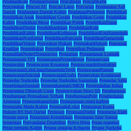
PenataanKota
PenataanSungai
Pencabulan
PencariKerja
Pencegahan
Pencuri AC
Pencuri Latop
Pencurian
Pendapatan Asli
Daerah
Pendapatan Daerah Kaltim
PendataanPedagang
Pendidikan
Pendidikan Anak
Pendidikan Geratis
Pendidikan Gratis
Pendidikan
Kaltim
Pendidikan Moral
Pendidikan Politik
PendidikanDasar
PendidikanDigital
PendidikanIslam
PendidikanKalti
PendidikanKaltim
PendidikanKedinasan
PendidikanKotaSamarinda
PendidikanNonformal
PendidikanPancasila
PendidikanSamarinda
PendidikanVokasi
Penegakan Hukum
PenegakanHukum
Peneggak
Keadilan
Penembakan
Penertiban
Penertiban Pedagang
PengadilanNegeriTenggarong
Pengaman
Pengamanan Logistik
Pengamanan TPS
PengamananPertandingan
Penganiyaan
Pengawalan
Pengawasan Keuangan
PengawasanInfrastruktur
PengawasanLaluLintasSamarindaTertib
PengawasanPangan
PengawasanSekolah
PengawasanUsaha
Pengecekan Kendaraan
Pengedar Narkotika
Pengedar Narkotika Samarinda
Pengedar Sabu
PengelolaanSampah
PengembanganUMKM
Pengendalian Inflasi
Pengendara Dibawah Umur
Pengeroyokan Siswi SD
Penghargaan
Penghargaan Perusahaan Terbaik
PenghargaanPolri
Penghematan
Anggaran
PengungkapanSabu
Pengurangan emisi karbon
Pengusaha Muda Kaltim
PengusahaLokal
Pengusiran Kuasa
Hukum RS Haji Darjad
Penipuan
PenipuanDigital
Penomena Alam
Penuan mayat
Penurunan Kemiskinan
Penutupan Jalur Sungai
Sementara
Penyandang Disabilitas
Penyu Hijau
Peran orangtua
Peran pemuda Kaltim
Perang anggota Keluarga
Perang Narkoba