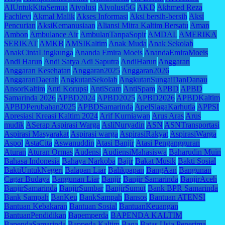
AIUntukKitaSemua
Aivolusi
AIvolusi5G
AKD
Akhmed Reza
Fachlevi
Akmal Malik
Akses Informasi
Aksi bersih-bersih
Aksi
Pencurian
AksiKemanusiaan
Aliansi Mitra Kaltim Bersatu
Aman
Ambon
Ambulance Air
AmbulanTanpaSopir
AMDAL
AMERIKA
SERIKAT
AMKB
AMSIKaltim
Anak Muda
Anak Sekolah
AnakCintaLingkunga
Ananda Emira Moeis
AnandaEmiraMoeis
Andi Harun
Andi Satya Adi Saputra
AndiHarun
Anggaran
Anggaran Kesehatan
Anggaran2025
Anggaran2026
AnggaranDaerah
AngkutanSekolah
AngkutanSungaiDanDanau
AnsorKaltim
Anti Korupsi
AntiScam
AntiSpam
APBD
APBD
Samarinda 2026
APBD2024
APBD2025
APBD2026
APBDKaltim
APBDPerubahan2025
APBDSamarinda
ApelSiagaKarhutla
APPSI
Apresiasi Kreasi Kaltim 2024
Arif Kurniawan
Arus Aras
Arus
mudik
ASerap Aspirasi Warga
AsliNuryadin
ASN
ASNTransportasi
Aspirasi Masyarakat
Aspirasi warga
AspirasiRakyat
AspirasiWarga
Aspol
AstaCita
Aswanuddin
Atasi Banjir
Atasi Pengangguran
Aturan
Aturan Ormas
Audensi
AudiensiMahasiswa
Baharudin Muin
Bahasa Indonesia
Bahaya Narkoba
Bajir
Bakat Musik
Bakti Sosial
BaktiUntukNegeri
Balapan Liar
Balikpapan
BangAan
Bangunan
Cagar Budaya
Bangunan Liar
Banjir
Banjir Samarinda
BanjirAceh
BanjirSamarinda
BanjirSumbar
BanjirSumut
Bank BPR Samarinda
Bank Sampah
BanKeu
BankSampah
Bansos
Bantuan ATENSI
Bantuan Kebakaran
Bantuan Sosial
BantuanKeuangan
BantuanPendidikan
Bapemperda
BAPENDA KALTIM
BapendaSamarinda
Bappeda Kaltim
Baqa
Batas Usia Penerima