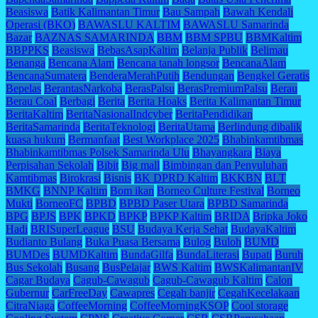
Beasiswa
Batik Kalimantan Timur
Bau Sampah
Bawah Kendali
Operasi (BKO)
BAWASLU KALTIM
BAWASLU Samarinda
Bazar
BAZNAS SAMARINDA
BBM
BBM SPBU
BBMKaltim
BBPPKS
Beasiswa
BebasAsapKaltim
Belanja Publik
Belimau
Benanga
Bencana Alam
Bencana tanah longsor
BencanaAlam
BencanaSumatera
BenderaMerahPutih
Bendungan
Bengkel Geratis
Bepelas
BerantasNarkoba
BerasPalsu
BerasPremiumPalsu
Berau
Berau Coal
Berbagi
Berita
Berita Hoaks
Berita Kalimantan Timur
BeritaKaltim
BeritaNasionalIndcyber
BeritaPendidikan
BeritaSamarinda
BeritaTeknologi
BeritaUtama
Berlindung dibalik
kuasa hukum
Bermanfaat
Best Workplace 2025
Bhabinkamtibmas
Bhabinkamtibmas Polsek Samarinda Ulu
Bhayangkara
Biaya
Perpisahan Sekolah
Bibit
Big mall
Bimbingan dan Penyuluhan
Kamtibmas
Birokrasi
Bisnis
BK DPRD Kaltim
BKKBN
BLT
BMKG
BNNP Kaltim
Bom ikan
Borneo Culture Festival
Borneo
Mukti
BorneoFC
BPBD
BPBD Paser Utara
BPBD Samarinda
BPG
BPJS
BPK
BPKD
BPKP
BPKP Kaltim
BRIDA
Bripka Joko
Hadi
BRISuperLeague
BSU
Budaya Kerja Sehat
BudayaKaltim
Budianto Bulang
Buka Puasa Bersama
Bulog
Buloh
BUMD
BUMDes
BUMDKaltim
BundaGilfa
BundaLiterasi
Bupati
Buruh
Bus Sekolah
Busang
BusPelajar
BWS Kaltim
BWSKalimantanIV
Cagar Budaya
Cagub-Cawagub
Cagub-Cawagub Kaltim
Calon
Gubernur
CarFreeDay
Cawapres
Cegah banjir
CegahKecelakaan
CitraNiaga
CoffeeMorning
CoffeeMorningKSOP
Cool storage