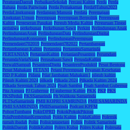
PeraturanDaerah
PerbaikanSekolah
Percasi Kaltim
Perda
Perda
Bahasa
Perda Pariwisata
Perda Pemakaman
Perda9Tahun2023
PerdaLingkungan
Perdangan Manusia
Perdata
Peremajaan
Angkutan Umum
Perempuan
Perempuan Berpolitik
Perempuan
Kaltim
Pergeseran Pasukan
Pergub Media Kaltim
Perguruan Tinggi
peristiwa
perkebunan
Perkebunan Sawit
Perkim
Perlindungan Anak
PerlindunganAnak
PerlindunganData
PerlindunganDigital
PerlindunganKonsumen
PerlindunganPerempuan
Permendagri702019
Permendagri782022
Pertambangan
Pertambangan Kaltim
Pertamina
PertaminaSamarinda
PERTANIAN
PertanianKaltim
PertanianPesantren
Perumdam
PerumdaVariaNiaga
Perusahaan Sawit
PerusdaKaltim
PerwaliSampah
PesantrenDigita
PesantrenProduktif
Pesut Bentong
Pesut Mahakam
PETANI
Petani Perempuan
Peyanan Kesehatan
PID P Kaltim
Pidana
Pilar Jambatan Mahakam I
pilgub kaltim
Pilgub Kaltim 2024
pilkada
Pilkada 2024
Pilkada Kaltim 2024
Pilkada Serentak Tahun 2024
Pisah Sambut
Pisah Sambut Gubernur
Pita Asmara
PJ Gubernur
PJ gubernur Kaltim
PKK
PKP
PKS
PKSPeduli
PKSSamarinda
Plt Walikota Samarinda
PLTSaSamarinda
PMII KOPRI SAMRINDA
PMII SAMARINDA
PMII SAMRINDA
PMIISamarinda
Podcast KPFM
PohonTumbang
PokirDPRD
PokokPokokPikiran
PolaPembibitanKemenhub
Polda Kaltim
PoldaKaltim
Polemik
rumah ibadah
Polisi
Polisicintapetani
Politik
Politik Samarinda
PolitikDaerah
PolitikKaltim
Polres Kubar
Polres Kukar
Polresata