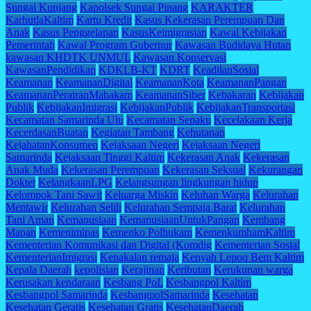
Sungai Kunjang
Kapolsek Sungai Pinang
KARAKTER
KarhutlaKaltim
Kartu Kredit
Kasus Kekerasan Perempuan Dan
Anak
Kasus Penggelapan
KasusKeimigrasian
Kawal Kebijakan
Pemerintah
Kawal Program Gubernur
Kawasan Budidaya Hutan
kawasan KHDTK UNMUL
Kawasan Konservasi
KawasanPendidikan
KDKLB-KT
KDRT
KeadilanSosial
Keamanan
KeamananDigital
KeamananKota
KeamananPangan
KeamananPerairanMahakam
KeamananSiber
Kebakaran
Kebijakan
Publik
KebijakanImigrasi
KebijakanPublik
KebijakanTransportasi
Kecamatan Samarinda Ulu
Kecamatan Sepaku
Kecelakaan Kerja
KecerdasanBuatan
Kegiatan Tambang
Kehutanan
KejahatanKonsumen
Kejaksaan Negeri
Kejaksaan Negeri
Samarinda
Kejaksaan Tinggi Kaltim
Kekerasan Anak
Kekerasan
Anak Muda
Kekerasan Perempuan
Kekerasan Seksual
Kekurangan
Doktet
KelangkaanLPG
Kelangsungan lingkungan hidup
Kelompok Tani Sawit
Keluarga Miskin
Keluhan Warga
Kelurahan
Mentawir
Kelurahan Selili
Kelurahan Sempaja Barat
Kelurahan
Tani Aman
Kemanusiaan
KemanusiaanUntukPangan
Kembang
Mapan
Kemenimipas
Kemenko Polhukam
KemenkumhamKaltim
Kementerian Komunikasi dan Digital (Komdig
Kementerian Sosial
KementerianImigrasi
Kenakalan remaja
Kenyah Lepoq Bem Kaltim
Kepala Daerah
kepolisian
Kerajinan
Keributan
Kerukunan warga
Kerusakan kendaraan
Kesbang PoL
Kesbangpol Kaltim
Kesbangpol Samarinda
KesbangpolSamarinda
Kesehatan
Kesehatan Geratis
Kesehatan Gratis
KesehatanDaerah