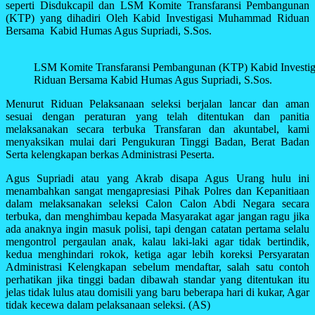
seperti Disdukcapil dan LSM Komite Transfaransi Pembangunan
(KTP) yang dihadiri Oleh Kabid Investigasi Muhammad Riduan
Bersama Kabid Humas Agus Supriadi, S.Sos.
LSM Komite Transfaransi Pembangunan (KTP) Kabid Invest
Riduan Bersama Kabid Humas Agus Supriadi, S.Sos.
Menurut Riduan Pelaksanaan seleksi berjalan lancar dan aman
sesuai dengan peraturan yang telah ditentukan dan panitia
melaksanakan secara terbuka Transfaran dan akuntabel, kami
menyaksikan mulai dari Pengukuran Tinggi Badan, Berat Badan
Serta kelengkapan berkas Administrasi Peserta.
Agus Supriadi atau yang Akrab disapa Agus Urang hulu ini
menambahkan sangat mengapresiasi Pihak Polres dan Kepanitiaan
dalam melaksanakan seleksi Calon Calon Abdi Negara secara
terbuka, dan menghimbau kepada Masyarakat agar jangan ragu jika
ada anaknya ingin masuk polisi, tapi dengan catatan pertama selalu
mengontrol pergaulan anak, kalau laki-laki agar tidak bertindik,
kedua menghindari rokok, ketiga agar lebih koreksi Persyaratan
Administrasi Kelengkapan sebelum mendaftar, salah satu contoh
perhatikan jika tinggi badan dibawah standar yang ditentukan itu
jelas tidak lulus atau domisili yang baru beberapa hari di kukar, Agar
tidak kecewa dalam pelaksanaan seleksi. (AS)