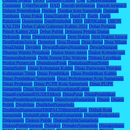
Cooling System
CPNS
Creative Corner
CSR
CSRPerusahaan
Curanmor
CyberSecurity
DAD
Daerah perbatasan
Daerah terpencil
Dalang Penembakan
Damkar
Damkar kota Samarinda
Dampak
Tambang
Dana Fiskal
DanaTransfer
Dapil IV
Darlis
Darlis
Pattalongi
Dasawisma
DataPenduduk
DBH
DBNKaltim
DBON
KALTIM
Debat Calon Gubernur Kaltim 2024
Debat Pertama
Pilgub Kaltim 2024
Debat Publik
Deklarasi Pemilu Damai
Dekrasda
demo
DemokrasiInternal
Deni Hakim
Deni Hakim Anwar
DeniHakimAnwar
Deportasi
Desa Batuah
Desa digital
Desa Wisata
DesaDigital
Deviden
DewanBudayaNusantara
DewanSampah
Dharma Wanita Persatuan
Dialog bisnis migas
Dialog Kebudayaan
DiasporaIndonesia
Didik Agung Eko Wahono
Diduga Lecehkan
Profesi Pengecara
DigitalisasiPajak
DigitalisasiPasarSegiri
DigitalSafety
Dinas Kehutanan Kaltim
Dinas Pariwisata Provinsi
Kalimantan Timur
Dinas Pendidikan
Dinas Pendidikan Kaltim
Dinas Pendidikan Samarinda
Dinas Perhubungan Kota Samarinda
Dinas Perikanan
Dinas PUPR Kota Samarinda
Dinas PUPR
Samarinda
Dinas Sosial
DinasKesehatanKaltim
DinasKesehatanRSUDIAMoeis
DinasPasar
DinasPendidikan
DinasPendidikanSamarinda
DinasSosialSamarinda
Dinasti
Dinasti
Politik
Disabilitas
DisdikbudSamarinda
DisdikbudSamarindaHIMPAUDIInsentifGuru
Dishub Kota
Samarinda
DishubKaltim
DishubSamarinda
DisiplinBerkendara
Diskominfo
Diskusi Public
DiskusiPublikSamarinda
DiskusiPublikSampah
Disnaker
DisnakerSamarinda
Disnakertrans