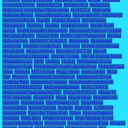
Investment Forum
Mahakam Ulu
MahakamUlu
Mahasiswa
Mahasiswa Universitas Mulawarman
MAHULU
Mahyudin
Makanan Bergizi
MakanBergiziGratis
Manajemen RS Haji Darjad
ManajemenMedia
Mandiri
Mandiri Pangan
MAndriansya
Marangkayu
Marantua
Maratua
Masalah Ormas
Masjid Nurul
Inayaat
Masjid Shirothol Mustaqiem
Masyarakat Sulawesi Selatan
MasyarakatPesisir
Maulid Nabi
Maulid Nabi Muhammad
Mediasi
MelawanArus
MEMBACA BUKU
Mengamuk
Mengurangi
kemacetan
Menjaga Lingkungan
Mentawir
Menteri Kebudayaan
Merah-putih
MerawatPertiwi
Meriahnya HUT RI
Mewah
PejabatInstruksi Mendagri
Minyak Goreng
Minyak Goreng Mahal
MitigasiBencana
MMP
Modena
Modern
Mohammad Novan
Syahronny Pasie
MohammadNovanSyahronnyPasie
MohmadYasin
Moral
Motivasi
MTQ Kaltim
Muara Berau
muara muntai
Muay
Thai
Mugirejo
Muhammad Andriansyah
Muhammad Novan
Syahroni Pasie
Muhammad Samsun
MuhammadAndriansyah
MUHAMMADIYAH
MuhammadSamsun
MUKTAMAR
MulawarmanChampionship2025
MunasAPPSI2025
Musda VI
PAN Samarinda
MusdaPAN
Musik
Musisi Muda
Muslimat NU
Muslimin
Musrembang
Musrembang 2025
Musrenbang
NajwaShihab
Nansen Yahuda
Narkoba
Narkotika
NASDEM
Nasionalisme
Natal dan Tahun Baru
Nataru
NelayanSamboja
Netralitas
Night Race
NilaiKebangsaan
Noah Maratua Resort
NomorModusNoMore
NovanPasie
NovanSyahronnyPasie
Novarita