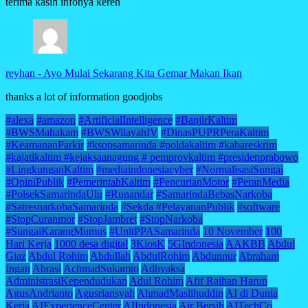
terima kasih infonya keren
reyhan
-
Ayo Mulai Sekarang Kita Gemar Makan Ikan
thanks a lot of information goodjobs
#alexa
#amazon
#ArtificialIntelligence
#BanjirKaltim
#BWSMahakam
#BWSWilayahIV
#DinasPUPRPeraKaltim
#KeamananParkir
#ksopsamarinda #poldakaltim #kabareskrim
#kajatikaltim #kejaksaanagung # pemprovkaltim #presidenprabowo
#LingkunganKaltim
#mediaindonesiacyber
#NormalisasiSungai
#OpiniPublik
#PemerintahKaltim
#PencurianMotor
#PeranMedia
#PolsekSamarindaUlu
#Runandar
#SamarindaBebasNarkoba
#SatresnarkobaSamarinda
#Sekda #PelayananPublik
#software
#StopCuranmor
#StopJambret
#StopNarkoba
#SungaiKarangMumus
#UnitPPASamarinda
10 November
100
Hari Kerja
1000 desa digital
3KiosK
5GIndonesia
AAKBB
Abdul
Giaz
Abdul Rohim
Abdullah
AbdulRohim
Abdunnur
Abraham
Ingan
Abrasi
AchmadSukamto
Adhyaksa
AdministrasiKependudukan
Adul Rohim
Afif Raihan Harun
AgusAndrianto
Agusriansyah
AhmadMaslihuddin
AI di Dunia
Kerja
AIExperienceCenter
AIIndonesia
Air Bersih
AITechCo