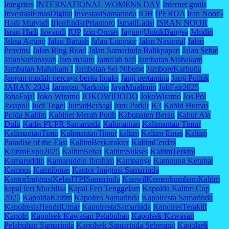
Integritas
INTERNATIONAL WOMENS DAY
Internet gratis
InvestasiEmasDigital
InvestasiSamarinda
IOH
IPERDA
Iran Noor -
Hadi Mulyadi
IrjenEndarPriantoro
IsmailLatisi
ISRAN NOOR
Isran-Hadi
Iswandi
IUP
Izin Ormas
JagungUntukBangsa
Jahidin
Jaksa Agung
Jalan Batuah
Jalan Longsor
Jalan Nasional
Jalan
Provinsi
Jalan Ring Road
Jalan Samarinda Balikpapan
Jalan Sehat
JalanSuriansyah
Jam malam
Jama'ah haji
Jambatan Mahakam
Jambatan Mahakam I
Jambatan Sei Nibung
JamboreKarhutla
Jangan mudah percaya berita hoaks
Janji pertamina
Janji Politik
JARAN 2024
Jaringan Narkoba
JayaMualimin
JobFair2025
JohaFajal
Joko Wiratno
JOKOWIDODO
JokoWiratno
Jos Pol
Josspoll
Judi Togel
JumatBerbagi
Juru Parkir
K3
Kabid Humas
Polda Kaltim
Kabinet Merah Putih
Kabupaten Berau
Kabur Aja
Dulu
Kadis PUPR Samarinda
Kalimantan
Kalimantan Timur
KalimantanTimu
KalimantanTimur
kaltim
Kaltim Emas
Kaltim
Paradise of the East
KaltimBerkarakter
KaltimCerdas
KaltimExpo2025
KaltimSehat
KaltimSukses
KaltimTerkini
Kamaruddin
Kamaruddin Ibrahim
Kampanye
Kampung Ketupat
Kampus
Kamtibmas
Kantor Imigrasi Samarinda
KantorImigrasiKelasITPISamarinda
KanwilKemenkumhamKaltim
kapal feri Muchlisa
Kapal Feri Tenggelam
Kapolda Kaltim Cup
2025
KapoldaKaltim
Kapolres Samarinda
Kapolresta Samarinda
KapolrestaHendriUmar
KapolrestaSamarinda
KapolresTeraktif
Kapolri
Kapolsek Kawasan Pelabuhan
Kapolsek Kawasan
Pelabuhan Samarinda
Kapolsek Samarinda Seberang
Kapolsek