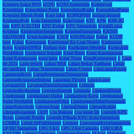
Kongres Askot PSSI
KONI
KONI Samarinda
Konservasi
Konsilidasi
Konsolidasi Partai
KonsolidasiKader
KonsolidasiPartai
Koperasi Merah Putih
Kopi lokal
KOPRIPMII
korban longsor
KorlantasPolri
Kota Samarinda
KotaTepian
KPC
KPK
KPK-RI
kpu
KPU KALTIM
KPU Kubar
KPU Samarinda
KreatifLokal
Kriminal
KriminalitasSamarinda
KriminalSamarinda
KRISIS
EKONOMI
KrisisAmbulan
KSOP
KSOPKelasI
Kubar
KUHP
baru
Kukar
Kunjungan
Kunjungan Ke Luar Negeri
Kunjungan
Kerja
KunkerDPRD
Kurban Sapi
Kurikulum Merdeka
Kurikulum
Pendidikan
Kurikulum Sekolah
Kutai Barat
Kutai Karatanegara
Kutai Kartanegara
kutai lama
Kutai Timur
KutaiKartanegara
L
Lagu
hit 2024
Lagu terlaris
Lahan BBE
Lahan Bekas Tambang
Lahan
eks tambang
Lahan Transmigrasi
Lahan Unmul
LaluLintasPelajar
LapanganKerja
LapasPerempuanTenggarong
LaporanKeuanganIndosat
Larangan Flexing
Lawe-Lawe
Layanan110
LayananDaruratSamarinda
Lebaran
LegislasiBerkualitas
LegislasiDaerah
Lempake
LindungiHutan
Lingkungan
Lingkungan Hidup
Lingkungan Kerja
Lingkungan
Padat Penduduk
LingkunganHidup
LingkunganHidupSamarinda
LintasSamarinda
LiterasiAnak
LiterasiDigital
LiterasiKaltim
LiterasiKeuangan
LKPJ
Loa Bakung
Loa janan Ilir
Logistik KPU
Berau
Logistik Pemilu
Logistik Pilkada KPU Kota Samarinda
LOMBA
LongLifeFishStorage
Longsor
LowonganKerjaSamarinda
LP NU Samarinda
LPG 3 KG
LPG 3 Kg Langgka
LSM LIRA
KALTIM
Lubang Tambang
Lumbung Pangan
M.Said
Mahakam