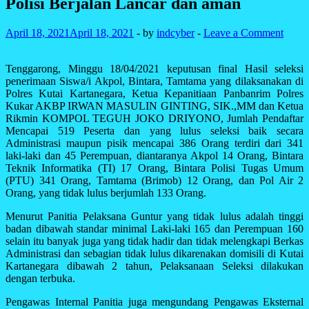
Polisi Berjalan Lancar dan aman
April 18, 2021
April 18, 2021
-
by
indcyber
-
Leave a Comment
Tenggarong, Minggu 18/04/2021 keputusan final Hasil seleksi
penerimaan Siswa/i Akpol, Bintara, Tamtama yang dilaksanakan di
Polres Kutai Kartanegara, Ketua Kepanitiaan Panbanrim Polres
Kukar AKBP IRWAN MASULIN GINTING, SIK.,MM dan Ketua
Rikmin KOMPOL TEGUH JOKO DRIYONO, Jumlah Pendaftar
Mencapai 519 Peserta dan yang lulus seleksi baik secara
Administrasi maupun pisik mencapai 386 Orang terdiri dari 341
laki-laki dan 45 Perempuan, diantaranya Akpol 14 Orang, Bintara
Teknik Informatika (TI) 17 Orang, Bintara Polisi Tugas Umum
(PTU) 341 Orang, Tamtama (Brimob) 12 Orang, dan Pol Air 2
Orang, yang tidak lulus berjumlah 133 Orang.
Menurut Panitia Pelaksana Guntur yang tidak lulus adalah tinggi
badan dibawah standar minimal Laki-laki 165 dan Perempuan 160
selain itu banyak juga yang tidak hadir dan tidak melengkapi Berkas
Administrasi dan sebagian tidak lulus dikarenakan domisili di Kutai
Kartanegara dibawah 2 tahun, Pelaksanaan Seleksi dilakukan
dengan terbuka.
Pengawas Internal Panitia juga mengundang Pengawas Eksternal