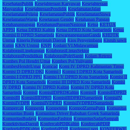
KesehatanPublik
Kesejahteraan Karyawan
Kesejahteraan
Masyarakat
KesejahteraanPendidik
KeselamatanJalan
KeselamatanPelajar
KeselamatanPublik
KeselamatanSiswa
KeselamatanWarga
Kesetaraan Gender
Ketahanan Pangan
Ketahananpangan
KetahananPanganNasional
Ketua
KETUA
APPSI
Ketua DPRD Kaltim
Ketua DPRD Kota Samarinda
Ketua
Komisi II DPRD Samarinda
KewarganegaraanGanda
KHDTK
Unmul
Kinerja Pemerintah Daerah
Kios Penyeimbang
Kisruh sawit
Kutim
KKN Unmul
KNPI
Kodam VI.Mulawarman
KolaborasiLingkungan
KolaborasiLintasSektor
KolaborasiPendidikan
KolaborasiPolriSantri
Kolam Retensi
Kombes Pol Hendri Umar
Kombes Pol Yuliyanto
KombesHendriUmar
Komcad
Komi IV DPRD Kalimantan Timur
Komisi D DPRD DKI
Komisi I
Komisi I DPRD Kota Samarinda
Komisi I DPRD PPU
Komisi I V DPRD Kota Samarinda
Komisi II
DPRD Kota Samarinda
Komisi III DPRD Kota Samarinda
Komisi
IV DPRD
Komisi IV DPRD Kaltim
Komisi IV DPRD Kota
Samarinda
KomisiI
KomisiIDPRDKaltim
KomisiII
KomisiIIDPRD
KomisiIII
KomisiIIIDPRD
KomisiIIIDPRDSamarinda
KomisiIV
KomisiIVDPR
KomisiIVDPRD
KomisiIVDPRDSamarinda
Kompercab
Komperda
Kompetensi
KompolZarmaPutra
Komunitas
Komunitas Bugis
Komunitas Driver Bubuhan Gojek Samarinda
KomunitasBudaya
KomunitasFashion
KomunitasSadarSampah
KonektivitasDaerah
KonfercabPDIKaltim
KonfercabPDIP
KonferdaPDIKaltim
KonferdaPDIP
Konferensi pers
KONFERWIL