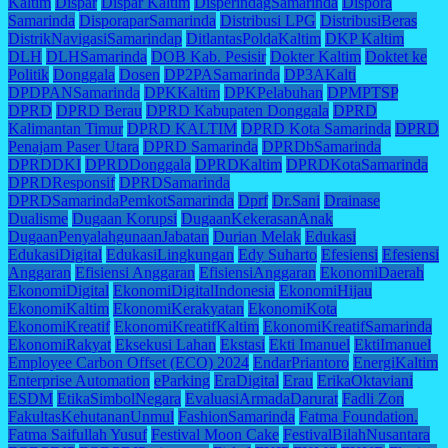
Kaltim
Dispar
Dispar Kaltim
DisperindagSamarinda
Dispora
Samarinda
DisporaparSamarinda
Distribusi LPG
DistribusiBeras
DistrikNavigasiSamarindap
DitlantasPoldaKaltim
DKP Kaltim
DLH
DLHSamarinda
DOB Kab. Pesisir
Dokter Kaltim
Doktet ke
Politik
Donggala
Dosen
DP2PASamarinda
DP3AKalti
DPDPANSamarinda
DPKKaltim
DPKPelabuhan
DPMPTSP
DPRD
DPRD Berau
DPRD Kabupaten Donggala
DPRD
Kalimantan Timur
DPRD KALTIM
DPRD Kota Samarinda
DPRD
Penajam Paser Utara
DPRD Samarinda
DPRDbSamarinda
DPRDDKI
DPRDDonggala
DPRDKaltim
DPRDKotaSamarinda
DPRDResponsif
DPRDSamarinda
DPRDSamarindaPemkotSamarinda
Dprf
Dr.Sani
Drainase
Dualisme
Dugaan Korupsi
DugaanKekerasanAnak
DugaanPenyalahgunaanJabatan
Durian Melak
Edukasi
EdukasiDigital
EdukasiLingkungan
Edy Suharto
Efesiensi
Efesiensi
Anggaran
Efisiensi Anggaran
EfisiensiAnggaran
EkonomiDaerah
EkonomiDigital
EkonomiDigitalIndonesia
EkonomiHijau
EkonomiKaltim
EkonomiKerakyatan
EkonomiKota
EkonomiKreatif
EkonomiKreatifKaltim
EkonomiKreatifSamarinda
EkonomiRakyat
Eksekusi Lahan
Ekstasi
Ekti Imanuel
EktiImanuel
Employee Carbon Offset (ECO) 2024
EndarPriantoro
EnergiKaltim
Enterprise Automation
eParking
EraDigital
Erau
ErikaOktaviani
ESDM
EtikaSimbolNegara
EvaluasiArmadaDarurat
Fadli Zon
FakultasKehutananUnmul
FashionSamarinda
Fatma Foundation.
Fatma Saifullah Yusuf
Festival Moon Cake
FestivalBilahNusantara