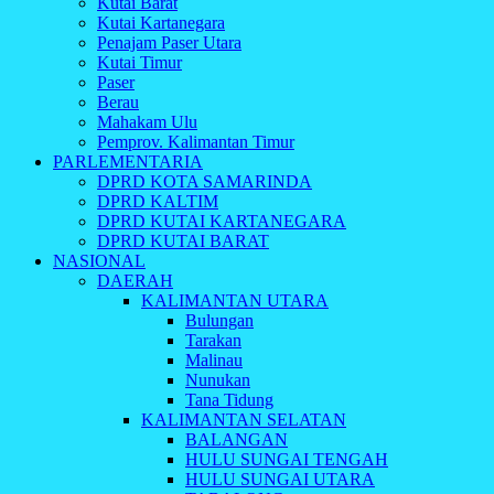
Kutai Barat
Kutai Kartanegara
Penajam Paser Utara
Kutai Timur
Paser
Berau
Mahakam Ulu
Pemprov. Kalimantan Timur
PARLEMENTARIA
DPRD KOTA SAMARINDA
DPRD KALTIM
DPRD KUTAI KARTANEGARA
DPRD KUTAI BARAT
NASIONAL
DAERAH
KALIMANTAN UTARA
Bulungan
Tarakan
Malinau
Nunukan
Tana Tidung
KALIMANTAN SELATAN
BALANGAN
HULU SUNGAI TENGAH
HULU SUNGAI UTARA