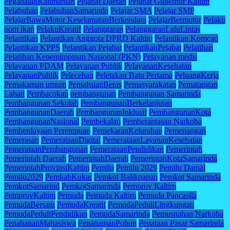
PegadaianKalimantan
Pejabat Daerah
Pejabat Gubernur Kaltim
Pelabuhan
PelabuhanSamarinda
Pelajar SMA
Pelajar SMP
PelajarBawaMotor KeselamatanBerkendara
PelajarBermotor
Pelaku
bom ikan
PelakuKreatif
Pelanggaran
PelanggaranLaluLintas
Pelantikan
Pelantikan Anggota DPRD Kaltim
Pelantikan Komcad
Pelantikan KPPS
Pelantikan Pejabat
PelantikanPejabat
Pelatihan
Pelatihan Kepemimpinan Nasional (PKN)
Pelayanan medis
Pelayanan PDAM
Pelayanan Publik
PelayananKesehatan
PelayananPublik
Pelecehan
Peletakan Batu Pertama
PeluangKerja
Pemakaman umum
PemalsuanBeras
Pemasyarakatan
Pematangan
Lahan
Pembacokan
pembangunan
Pembangunan Samarinda
Pembangunan Sekolah
PembangunanBerkelanjutan
PembangunanDaerah
PembangunanInklusif
PembangunanKota
PembangunanNasional
Pembekalan
Pemberantasan Narkoba
Pemberdayaan Perempuan
PemekaranKelurahan
Pemenangan
Pemerasan
PemerataanDigital
PemerataanLayananKesehatan
PemerataanPembangunan
PemerataanPendidikan
Pemerintah
Pemerintah Daerah
PemerintahDaerah
PemerintahKotaSamarinda
PemerintahProvinsiKaltim
Pemilu
Pemilu 2029
Pemilu Damai
Pemilu2029
PemkabKukar
Pemkot Balikpapan
Pemkot Samarinda
PemkotSamarind
PemkotSamarinda
Pemprov Kaltim
PemprovKaltim
Pemuda
Pemuda Kaltim
Pemuda Pancasila
PemudaBersatu
PemudaKreatif
PemudaPeduliLingkungan
PemudaPeduliPendidikan
PemudaSamarinda
Pemusnahan Narkoba
PenahananMahasiswa
PenanamanPohon
Penataan Pasar Samarinda