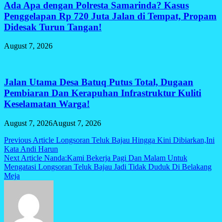
Ada Apa dengan Polresta Samarinda? Kasus
Penggelapan Rp 720 Juta Jalan di Tempat, Propam
Didesak Turun Tangan!
August 7, 2026
Jalan Utama Desa Batuq Putus Total, Dugaan
Pembiaran Dan Kerapuhan Infrastruktur Kuliti
Keselamatan Warga!
August 7, 2026
August 7, 2026
Post
Previous Article
Longsoran Teluk Bajau Hingga Kini Dibiarkan,Ini
Kata Andi Harun
navigation
Next Article
Nanda:Kami Bekerja Pagi Dan Malam Untuk
Mengatasi Longsoran Teluk Bajau Jadi Tidak Duduk Di Belakang
Meja