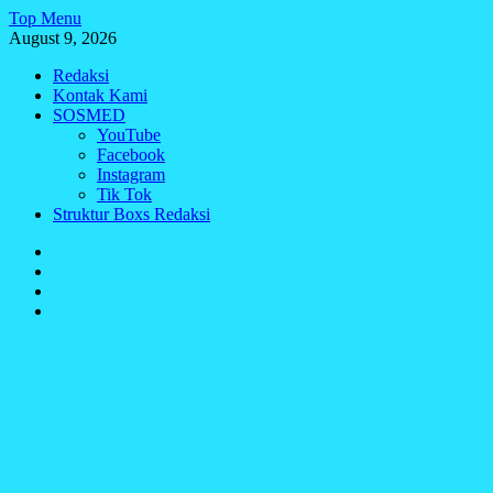
Skip
Top Menu
to
August 9, 2026
content
Redaksi
Kontak Kami
SOSMED
YouTube
Facebook
Instagram
Tik Tok
Struktur Boxs Redaksi
Redaksi
Kontak
Kami
SOSMED
Struktur
Boxs
Redaksi