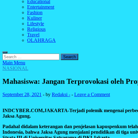
Educational
Entertainment
Fashion
Kuliner
Lifestyle
Religious
Travel
OLAHRAGA
Search
for:
Main Menu
NASIONAL
Mahasiswa: Jangan Terprovokasi oleh Pr
September 28, 2021
-
by
Redaksi -
-
Leave a Comment
INDCYBER.COM,JAKARTA-Terjadi polemik mengenai perbedaan dat
Jaksa Agung.
Padahal didalam keterangan dan penjelasan kapuspenkum telah
Indonesia, bahwa Jaksa Agung menjalani pendidikan di tiga unive
Strata III di Universitas Satyagama di DKI Jakarta.