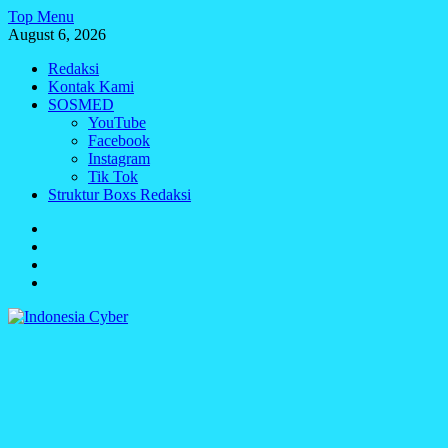
Skip
Top Menu
to
August 6, 2026
content
Redaksi
Kontak Kami
SOSMED
YouTube
Facebook
Instagram
Tik Tok
Struktur Boxs Redaksi
Redaksi
Kontak
Kami
SOSMED
Struktur
Boxs
Redaksi
Indonesia Cyber
Media Cetak, Online & Streaming