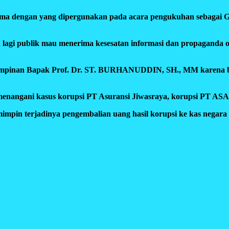
 sama dengan yang dipergunakan pada acara pengukuhan sebagai
ngan lagi publik mau menerima kesesatan informasi dan propagand
an Bapak Prof. Dr. ST. BURHANUDDIN, SH., MM karena beliau be
i menangani kasus korupsi PT Asuransi Jiwasraya, korupsi PT AS
mpin terjadinya pengembalian uang hasil korupsi ke kas negara se