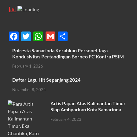
F
T
W
G
S
ac
w
h
m
h
Polresta Samarinda Kerahkan Personel Jaga
e
itt
at
ail
ar
Kondusivitas Pertandingan Borneo FC Kontra PSIM
b
er
s
e
February 1, 2026
o
A
Daftar Lagu Hit Sepanjang 2024
o
p
November 8, 2024
k
p
Artis Papan Atas Kalimantan Timur
Siap Ambyarkan Kota Samarinda
February 4, 2023