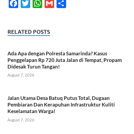
F
T
W
G
S
ac
w
h
m
h
e
itt
at
ail
ar
b
er
s
e
RELATED POSTS
o
A
o
p
Ada Apa dengan Polresta Samarinda? Kasus
k
p
Penggelapan Rp 720 Juta Jalan di Tempat, Propam
Didesak Turun Tangan!
August 7, 2026
Jalan Utama Desa Batuq Putus Total, Dugaan
Pembiaran Dan Kerapuhan Infrastruktur Kuliti
Keselamatan Warga!
August 7, 2026