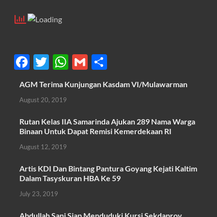
F
T
W
G
S
ac
w
h
m
h
AGM Terima Kunjungan Kasdam VI/Mulawarman
e
itt
at
ail
ar
August 20, 2019
b
er
s
e
o
A
Rutan Kelas IIA Samarinda Ajukan 289 Nama Warga
Binaan Untuk Dapat Remisi Kemerdekaan RI
o
p
August 12, 2019
k
p
Artis KDI Dan Bintang Pantura Goyang Kejati Kaltim
Dalam Tasyskuran HBA Ke 59
July 23, 2019
Abdullah Sani Siap Menduduki Kursi Sekdaprov