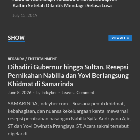
Kaltim Setelah Dilantik Mendagri Selasa Lusa
July 13, 2019
SHOW
VIEW ALL
BERANDA
/
ENTERTAINMENT
Dihadiri Gubernur hingga Sultan, Resepsi
Pernikahan Nabilla dan Yovi Berlangsung
Khidmat di Samarinda
June 8, 2026
-
by
indcyber
-
Leave a Comment
SAMARINDA, indcyber.com – Suasana penuh khidmat,
kebahagiaan, dan nuansa kekeluargaan kental mewarnai
resepsi pernikahan pasangan Nabilla Syifa Audriyana Ajie,
ST dan Yovi Dwinata Prangjaya, ST. Acara sakral tersebut
digelar di …