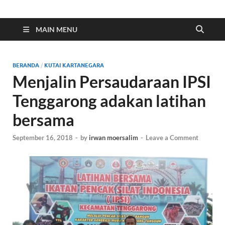
Indonesia Cyber
Media Cetak, Online & Streaming
MAIN MENU
BERANDA
/
KUTAI KARTANEGARA
Menjalin Persaudaraan IPSI
Tenggarong adakan latihan
bersama
September 16, 2018
-
by
irwan moersalim
-
Leave a Comment