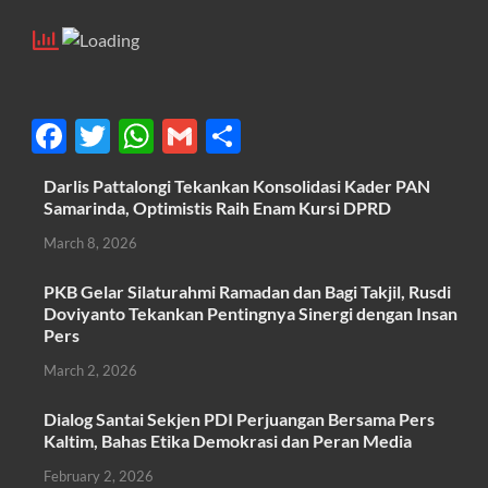
F
T
W
G
S
ac
w
h
m
h
Darlis Pattalongi Tekankan Konsolidasi Kader PAN
e
itt
at
ail
ar
Samarinda, Optimistis Raih Enam Kursi DPRD
b
er
s
e
March 8, 2026
o
A
PKB Gelar Silaturahmi Ramadan dan Bagi Takjil, Rusdi
o
p
Doviyanto Tekankan Pentingnya Sinergi dengan Insan
k
p
Pers
March 2, 2026
Dialog Santai Sekjen PDI Perjuangan Bersama Pers
Kaltim, Bahas Etika Demokrasi dan Peran Media
February 2, 2026