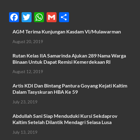
F
T
W
G
S
ac
w
h
m
h
AGM Terima Kunjungan Kasdam VI/Mulawarman
e
itt
at
ail
ar
August 20, 2019
b
er
s
e
o
A
Rutan Kelas IIA Samarinda Ajukan 289 Nama Warga
Binaan Untuk Dapat Remisi Kemerdekaan RI
o
p
August 12, 2019
k
p
Artis KDI Dan Bintang Pantura Goyang Kejati Kaltim
Dalam Tasyskuran HBA Ke 59
July 23, 2019
Abdullah Sani Siap Menduduki Kursi Sekdaprov
Kaltim Setelah Dilantik Mendagri Selasa Lusa
July 13, 2019