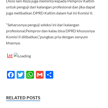
Disisi lain Reza juga meminta kepada Pemprov Kaltim
untuk penguji dari kalangan profesional dan jika dapat
juga melibatkan DPRD Kaltim dalam hal ini Komisi II.
“Seharusnya penguji seleksi ini dari kalangan
profesional,Pemprov dan kalau bisa DPRD khususnya
Komisi II dilibatkan,”pungkas pria dengan senyum
khasnya.
F
T
W
G
S
ac
w
h
m
h
e
itt
at
ail
ar
b
er
s
e
RELATED POSTS
o
A