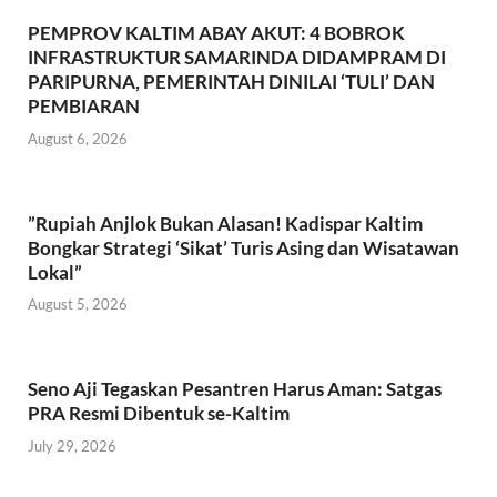
o
p
PEMPROV KALTIM ABAY AKUT: 4 BOBROK
k
p
INFRASTRUKTUR SAMARINDA DIDAMPRAM DI
PARIPURNA, PEMERINTAH DINILAI ‘TULI’ DAN
PEMBIARAN
August 6, 2026
​”Rupiah Anjlok Bukan Alasan! Kadispar Kaltim
Bongkar Strategi ‘Sikat’ Turis Asing dan Wisatawan
Lokal”
August 5, 2026
Seno Aji Tegaskan Pesantren Harus Aman: Satgas
PRA Resmi Dibentuk se-Kaltim
July 29, 2026