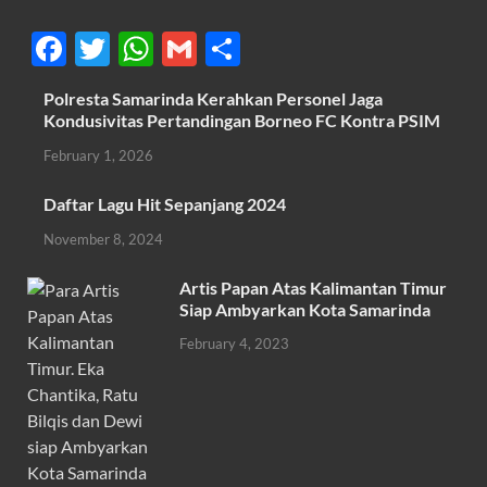
F
T
W
G
S
ac
w
h
m
h
Polresta Samarinda Kerahkan Personel Jaga
e
itt
at
ail
ar
Kondusivitas Pertandingan Borneo FC Kontra PSIM
b
er
s
e
February 1, 2026
o
A
Daftar Lagu Hit Sepanjang 2024
o
p
November 8, 2024
k
p
Artis Papan Atas Kalimantan Timur
Siap Ambyarkan Kota Samarinda
February 4, 2023