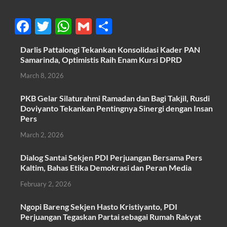
F
T
W
G
S
ac
w
h
m
h
Darlis Pattalongi Tekankan Konsolidasi Kader PAN
e
itt
at
ail
ar
Samarinda, Optimistis Raih Enam Kursi DPRD
b
er
s
e
March 8, 2026
o
A
PKB Gelar Silaturahmi Ramadan dan Bagi Takjil, Rusdi
o
p
Doviyanto Tekankan Pentingnya Sinergi dengan Insan
k
p
Pers
March 2, 2026
Dialog Santai Sekjen PDI Perjuangan Bersama Pers
Kaltim, Bahas Etika Demokrasi dan Peran Media
February 2, 2026
Ngopi Bareng Sekjen Hasto Kristiyanto, PDI
Perjuangan Tegaskan Partai sebagai Rumah Rakyat