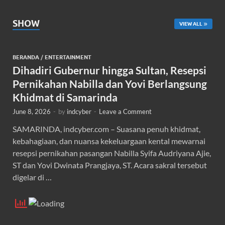
SHOW
VIEW ALL
BERANDA
/
ENTERTAINMENT
Dihadiri Gubernur hingga Sultan, Resepsi
Pernikahan Nabilla dan Yovi Berlangsung
Khidmat di Samarinda
June 8, 2026
-
by
indcyber
-
Leave a Comment
SAMARINDA, indcyber.com – Suasana penuh khidmat,
kebahagiaan, dan nuansa kekeluargaan kental mewarnai
resepsi pernikahan pasangan Nabilla Syifa Audriyana Ajie,
ST dan Yovi Dwinata Prangjaya, ST. Acara sakral tersebut
digelar di …