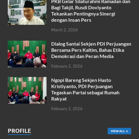
o
p
PKB Gelar Silaturahmi Ramadan dan
k
p
Bagi Takjil, Rusdi Doviyanto
Tekankan Pentingnya Sinergi
dengan Insan Pers
March 2, 2026
Dialog Santai Sekjen PDI Perjuangan
Bersama Pers Kaltim, Bahas Etika
Demokrasi dan Peran Media
February 2, 2026
Ngopi Bareng Sekjen Hasto
Kristiyanto, PDI Perjuangan
Tegaskan Partai sebagai Rumah
Rakyat
February 2, 2026
PROFILE
VIEW ALL