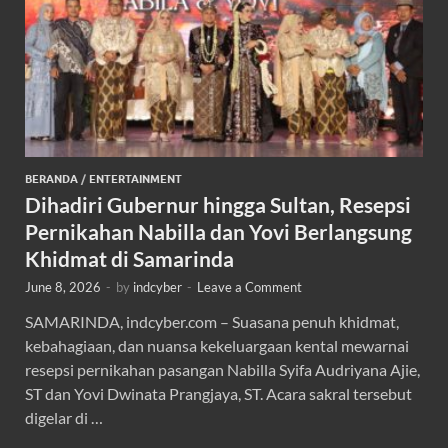
BERANDA
/
ENTERTAINMENT
Dihadiri Gubernur hingga Sultan, Resepsi
Pernikahan Nabilla dan Yovi Berlangsung
Khidmat di Samarinda
June 8, 2026
-
by
indcyber
-
Leave a Comment
SAMARINDA, indcyber.com – Suasana penuh khidmat,
kebahagiaan, dan nuansa kekeluargaan kental mewarnai
resepsi pernikahan pasangan Nabilla Syifa Audriyana Ajie,
ST dan Yovi Dwinata Prangjaya, ST. Acara sakral tersebut
digelar di …