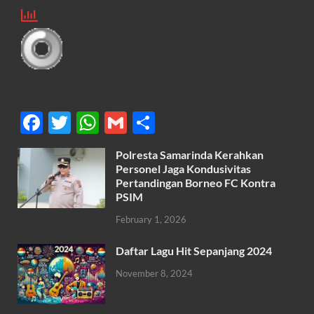
F
T
W
G
S
ac
w
h
m
h
Polresta Samarinda Kerahkan
e
itt
at
ail
ar
Personel Jaga Kondusivitas
b
er
s
Pertandingan Borneo FC Kontra
e
PSIM
o
A
February 1, 2026
o
p
k
p
Daftar Lagu Hit Sepanjang 2024
November 8, 2024