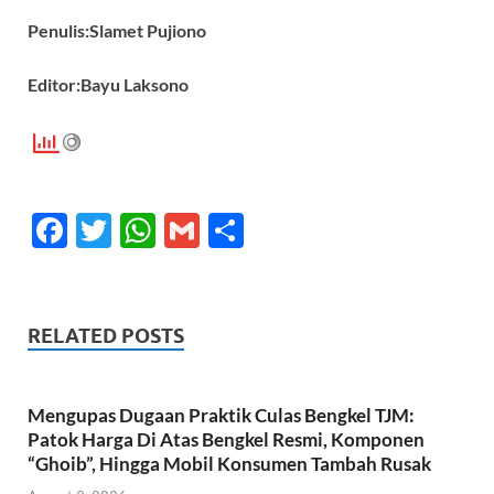
Penulis:Slamet Pujiono
Editor:Bayu Laksono
F
T
W
G
S
ac
w
h
m
h
e
itt
at
ail
ar
b
er
s
e
RELATED POSTS
o
A
o
p
Mengupas Dugaan Praktik Culas Bengkel TJM:
k
p
Patok Harga Di Atas Bengkel Resmi, Komponen
“Ghoib”, Hingga Mobil Konsumen Tambah Rusak