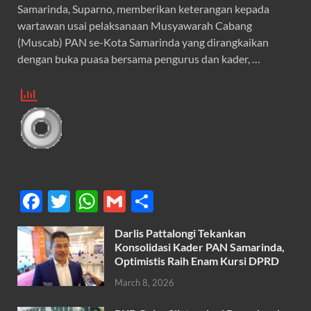
Samarinda, Suparno, memberikan keterangan kepada
wartawan usai pelaksanaan Musyawarah Cabang
(Muscab) PAN se-Kota Samarinda yang dirangkaikan
dengan buka puasa bersama pengurus dan kader, …
F
T
W
G
S
ac
w
h
m
h
Darlis Pattalongi Tekankan
e
itt
at
ail
ar
Konsolidasi Kader PAN Samarinda,
b
er
s
Optimistis Raih Enam Kursi DPRD
e
o
A
March 8, 2026