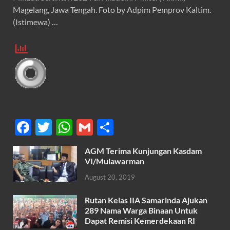
Magelang, Jawa Tengah. Foto by Adpim Pemprov Kaltim.
(Istimewa) …
F
T
W
G
S
ac
w
h
m
h
AGM Terima Kunjungan Kasdam
e
itt
at
ail
ar
VI/Mulawarman
b
er
s
e
August 20, 2019
o
A
Rutan Kelas IIA Samarinda Ajukan
o
p
289 Nama Warga Binaan Untuk
k
p
Dapat Remisi Kemerdekaan RI