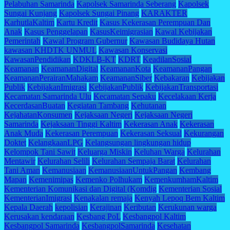
Pelabuhan Samarinda
Kapolsek Samarinda Seberang
Kapolsek
Sungai Kunjang
Kapolsek Sungai Pinang
KARAKTER
KarhutlaKaltim
Kartu Kredit
Kasus Kekerasan Perempuan Dan
Anak
Kasus Penggelapan
KasusKeimigrasian
Kawal Kebijakan
Pemerintah
Kawal Program Gubernur
Kawasan Budidaya Hutan
kawasan KHDTK UNMUL
Kawasan Konservasi
KawasanPendidikan
KDKLB-KT
KDRT
KeadilanSosial
Keamanan
KeamananDigital
KeamananKota
KeamananPangan
KeamananPerairanMahakam
KeamananSiber
Kebakaran
Kebijakan
Publik
KebijakanImigrasi
KebijakanPublik
KebijakanTransportasi
Kecamatan Samarinda Ulu
Kecamatan Sepaku
Kecelakaan Kerja
KecerdasanBuatan
Kegiatan Tambang
Kehutanan
KejahatanKonsumen
Kejaksaan Negeri
Kejaksaan Negeri
Samarinda
Kejaksaan Tinggi Kaltim
Kekerasan Anak
Kekerasan
Anak Muda
Kekerasan Perempuan
Kekerasan Seksual
Kekurangan
Doktet
KelangkaanLPG
Kelangsungan lingkungan hidup
Kelompok Tani Sawit
Keluarga Miskin
Keluhan Warga
Kelurahan
Mentawir
Kelurahan Selili
Kelurahan Sempaja Barat
Kelurahan
Tani Aman
Kemanusiaan
KemanusiaanUntukPangan
Kembang
Mapan
Kemenimipas
Kemenko Polhukam
KemenkumhamKaltim
Kementerian Komunikasi dan Digital (Komdig
Kementerian Sosial
KementerianImigrasi
Kenakalan remaja
Kenyah Lepoq Bem Kaltim
Kepala Daerah
kepolisian
Kerajinan
Keributan
Kerukunan warga
Kerusakan kendaraan
Kesbang PoL
Kesbangpol Kaltim
Kesbangpol Samarinda
KesbangpolSamarinda
Kesehatan