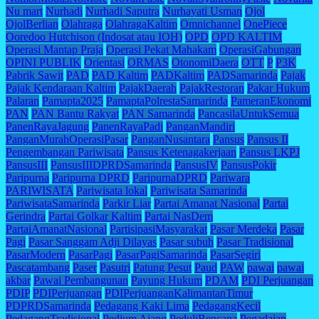
Nu mart
Nurhadi
Nurhadi Saputra
Nurhayati Usman
Ojol
OjolBerlian
Olahraga
OlahragaKaltim
Omnichannel
OnePiece
Ooredoo Hutchison (Indosat atau IOH)
OPD
OPD KALTIM
Operasi Mantap Praja
Operasi Pekat Mahakam
OperasiGabungan
OPINI PUBLIK
Orientasi
ORMAS
OtonomiDaera
OTT
P
P3K
Pabrik Sawit
PAD
PAD Kaltim
PADKaltim
PADSamarinda
Pajak
Pajak Kendaraan Kaltim
PajakDaerah
PajakRestoran
Pakar Hukum
Palaran
Pamapta2025
PamaptaPolrestaSamarinda
PameranEkonomi
PAN
PAN Bantu Rakyat
PAN Samarinda
PancasilaUntukSemua
PanenRayaJagung
PanenRayaPadi
PanganMandiri
PanganMurahOperasiPasar
PanganNusantara
Pansus
Pansus II
Pengembangan Pariwisata
Pansus Ketenagakerjaan
Pansus LKPJ
PansusIII
PansusIIIDPRDSamarinda
PansusIV
PansusPokir
Paripurna
Paripurna DPRD
ParipurnaDPRD
Pariwara
PARIWISATA
Pariwisata lokal
Pariwisata Samarinda
PariwisataSamarinda
Parkir Liar
Partai Amanat Nasional
Partai
Gerindra
Partai Golkar Kaltim
Partai NasDem
PartaiAmanatNasional
PartisipasiMasyarakat
Pasar Merdeka
Pasar
Pagi
Pasar Sanggam Adji Dilayas
Pasar subuh
Pasar Tradisional
PasarModern
PasarPagi
PasarPagiSamarinda
PasarSegiri
Pascatambang
Paser
Pasutri
Patung Pesut
Paud
PAW
pawai
pawai
akbar
Pawai Pembangunan
Payung Hukum
PDAM
PDI Perjuangan
PDIP
PDIPerjuangan
PDIPerjuanganKalimantanTimur
PDPRDSamarinda
Pedagang Kaki Lima
PedagangKecil
PedagangTradisional
Pedium Ajang
PeduliBencana
Pegadaian