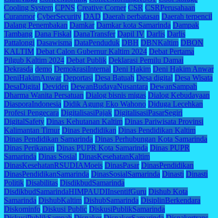
Cooling System
CPNS
Creative Corner
CSR
CSRPerusahaan
Curanmor
CyberSecurity
DAD
Daerah perbatasan
Daerah terpencil
Dalang Penembakan
Damkar
Damkar kota Samarinda
Dampak
Tambang
Dana Fiskal
DanaTransfer
Dapil IV
Darlis
Darlis
Pattalongi
Dasawisma
DataPenduduk
DBH
DBNKaltim
DBON
KALTIM
Debat Calon Gubernur Kaltim 2024
Debat Pertama
Pilgub Kaltim 2024
Debat Publik
Deklarasi Pemilu Damai
Dekrasda
demo
DemokrasiInternal
Deni Hakim
Deni Hakim Anwar
DeniHakimAnwar
Deportasi
Desa Batuah
Desa digital
Desa Wisata
DesaDigital
Deviden
DewanBudayaNusantara
DewanSampah
Dharma Wanita Persatuan
Dialog bisnis migas
Dialog Kebudayaan
DiasporaIndonesia
Didik Agung Eko Wahono
Diduga Lecehkan
Profesi Pengecara
DigitalisasiPajak
DigitalisasiPasarSegiri
DigitalSafety
Dinas Kehutanan Kaltim
Dinas Pariwisata Provinsi
Kalimantan Timur
Dinas Pendidikan
Dinas Pendidikan Kaltim
Dinas Pendidikan Samarinda
Dinas Perhubungan Kota Samarinda
Dinas Perikanan
Dinas PUPR Kota Samarinda
Dinas PUPR
Samarinda
Dinas Sosial
DinasKesehatanKaltim
DinasKesehatanRSUDIAMoeis
DinasPasar
DinasPendidikan
DinasPendidikanSamarinda
DinasSosialSamarinda
Dinasti
Dinasti
Politik
Disabilitas
DisdikbudSamarinda
DisdikbudSamarindaHIMPAUDIInsentifGuru
Dishub Kota
Samarinda
DishubKaltim
DishubSamarinda
DisiplinBerkendara
Diskominfo
Diskusi Public
DiskusiPublikSamarinda
DiskusiPublikSampah
Disnaker
DisnakerSamarinda
Disnakertrans