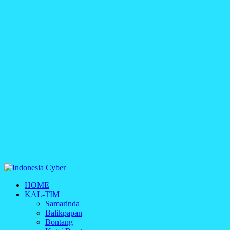
Indonesia Cyber
HOME
Media Cetak, Online & Streaming
KAL-TIM
Samarinda
Balikpapan
Bontang