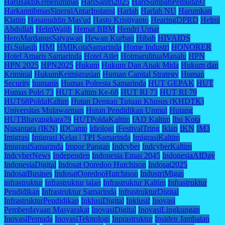
HariBaktiKemenimipas
HariSantri2025
HariSumpahPemuda97
HarkamtibmasSinergiAntarInstansi
Harlah
Harlah NU
Harumkan
Klatim
Hasanuddin Mas'ud
Hasto Kristiyanto
HearingDPRD
Helmi
Abdullah
HelmWajib
Hemat BBM
Hendri Umar
HeroMardanusSatyawan
Hewan Kurban
Hibah
HIVAIDS
Hj.Sulasih
HMI
HMIKotaSamarinda
Home Industri
HONORER
Hotel Amaris Samarinda
Hotel Atlet
HotmarulituaManalu
HPN
HPN 2025
HPN2025
Hukum
Hukum Dan Anak Mida
Hukum dan
Kriminal
HukumKeimigrasian
Human Capital Strategy
Human
Security
humanis
Humas Polresta Samarinda
HUT GEPAK
HUT
Humas Polri 73
HUT Kaltim Ke-68
HUT RI 73
HUT RI 79
HUT68PoldaKaltim
Hutan Dengan Tujuan Khusus (KHDTK)
Universitas Mulawarman
Hutan Pendidikan Unmul
Hutang
HUTBhayangkara79
HUTPoldaKaltim
IAD Kaltim
Ibu Kota
Nusantara (IKN)
IDCamp
Idiologi
iFestivalTring
Iklan
IKN
IM3
Imigrasi
Imigrasi Kelas | TPI Samarinda
ImigrasiKaltim
ImigrasiSamarinda
Impor Pangan
Indcyber
IndcyberKaltim
IndcyberNews
Independen
Indonesia Emas 2045
IndonesiaAIDay
IndonesiaDigital
Indosat Ooredoo Hutchison
Indosat2025
IndosatBusines
IndosatOoredooHutchison
IndustriMigas
infrastruktur
Infrastruktur jalan
Infrastruktur Kaltim
Infrastruktur
Pendidikan
Infrastruktur Samarinda
infrastrukturDigital
InfrastrukturPendidikan
InklusiDigital
Inklusif
Inovasi
Pemberdayaan Masyarakat
InovasiDigital
InovasiLingkungan
InovasiPemuda
InovasiTeknologi
Inprastruktur
Insiden Jambatan