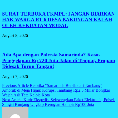
SURAT TERBUKA FKMPL: JANGAN BIARKAN
HAK WARGA RT 6 DESA BAKUNGAN KALAH
OLEH KEKUATAN MODAL
August 8, 2026
Ada Apa dengan Polresta Samarinda? Kasus
Penggelapan Rp 720 Juta Jalan di Tempat, Propam
Didesak Turun Tangan!
August 7, 2026
Post
Previous Article
Retorika “Samarinda Bersih dari Tambang”
Ambruk di Meja Hijau: Korupsi Tambang Rp2,5 Miliar Bongkar
navigation
Wajah Asli Tata Kelola Kota
Next Article
Kurir Ekspedisi Selewengkan Paket Elektronik, Polsek
Sungai Kunjang Ungkap Kerugian Hampir Rp100 Juta