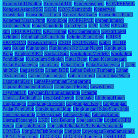
KonferdaPDIKaltim
KonferdaPDIP
Konferensi pers
KONFERWIL
Kongres Askot PSSI
KONI
KONI Samarinda
Konservasi
Konsilidasi
Konsolidasi Partai
KonsolidasiKader
KonsolidasiPartai
Koperasi Merah Putih
Kopi lokal
KOPRIPMII
korban longsor
KorlantasPolri
Kota Samarinda
KotaTepian
KPC
KPK
KPK-RI
kpu
KPU KALTIM
KPU Kubar
KPU Samarinda
KreatifLokal
Kriminal
KriminalitasSamarinda
KriminalSamarinda
KRISIS
EKONOMI
KrisisAmbulan
KSOP
KSOPKelasI
Kubar
KUHP
baru
Kukar
Kunjungan
Kunjungan Ke Luar Negeri
Kunjungan
Kerja
KunkerDPRD
Kurban Sapi
Kurikulum Merdeka
Kurikulum
Pendidikan
Kurikulum Sekolah
Kutai Barat
Kutai Karatanegara
Kutai Kartanegara
kutai lama
Kutai Timur
KutaiKartanegara
L
Lagu
hit 2024
Lagu terlaris
Lahan BBE
Lahan Bekas Tambang
Lahan
eks tambang
Lahan Transmigrasi
Lahan Unmul
LaluLintasPelajar
LapanganKerja
LapasPerempuanTenggarong
LaporanKeuanganIndosat
Larangan Flexing
Lawe-Lawe
Layanan110
LayananDaruratSamarinda
Lebaran
LegislasiBerkualitas
LegislasiDaerah
Lempake
LindungiHutan
Lingkungan
Lingkungan Hidup
Lingkungan Kerja
Lingkungan
Padat Penduduk
LingkunganHidup
LingkunganHidupSamarinda
LintasSamarinda
LiterasiAnak
LiterasiDigital
LiterasiKaltim
LiterasiKeuangan
LKPJ
Loa Bakung
Loa janan Ilir
Logistik KPU
Berau
Logistik Pemilu
Logistik Pilkada KPU Kota Samarinda
LOMBA
LongLifeFishStorage
Longsor
LowonganKerjaSamarinda
LP NU Samarinda
LPG 3 KG
LPG 3 Kg Langgka
LSM LIRA