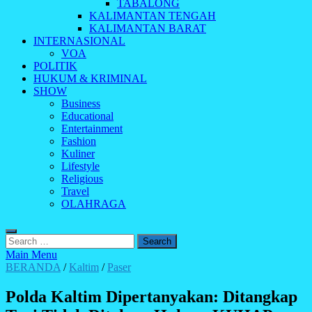
TABALONG
KALIMANTAN TENGAH
KALIMANTAN BARAT
INTERNASIONAL
VOA
POLITIK
HUKUM & KRIMINAL
SHOW
Business
Educational
Entertainment
Fashion
Kuliner
Lifestyle
Religious
Travel
OLAHRAGA
Search
for:
Main Menu
BERANDA
/
Kaltim
/
Paser
Polda Kaltim Dipertanyakan: Ditangkap