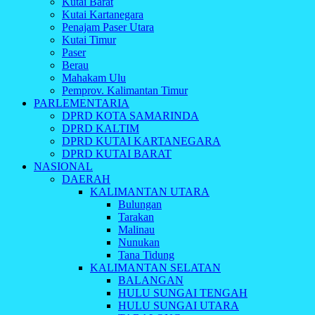
Kutai Barat
Kutai Kartanegara
Penajam Paser Utara
Kutai Timur
Paser
Berau
Mahakam Ulu
Pemprov. Kalimantan Timur
PARLEMENTARIA
DPRD KOTA SAMARINDA
DPRD KALTIM
DPRD KUTAI KARTANEGARA
DPRD KUTAI BARAT
NASIONAL
DAERAH
KALIMANTAN UTARA
Bulungan
Tarakan
Malinau
Nunukan
Tana Tidung
KALIMANTAN SELATAN
BALANGAN
HULU SUNGAI TENGAH
HULU SUNGAI UTARA