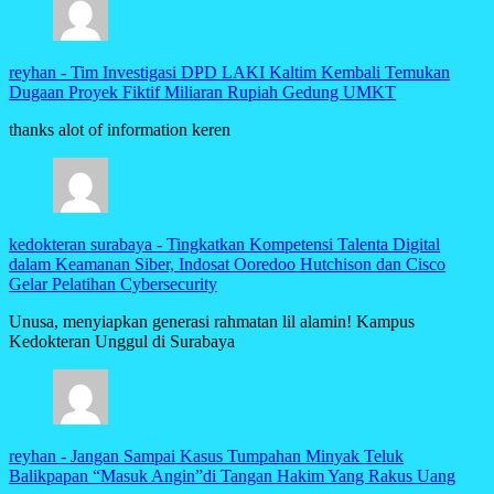
reyhan
-
Tim Investigasi DPD LAKI Kaltim Kembali Temukan
Dugaan Proyek Fiktif Miliaran Rupiah Gedung UMKT
thanks alot of information keren
kedokteran surabaya
-
Tingkatkan Kompetensi Talenta Digital
dalam Keamanan Siber, Indosat Ooredoo Hutchison dan Cisco
Gelar Pelatihan Cybersecurity
Unusa, menyiapkan generasi rahmatan lil alamin! Kampus
Kedokteran Unggul di Surabaya
reyhan
-
Jangan Sampai Kasus Tumpahan Minyak Teluk
Balikpapan “Masuk Angin”di Tangan Hakim Yang Rakus Uang