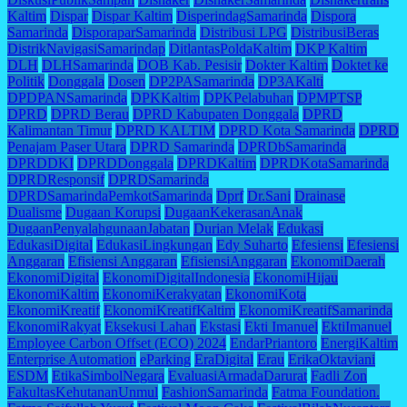
Kaltim
Dispar
Dispar Kaltim
DisperindagSamarinda
Dispora
Samarinda
DisporaparSamarinda
Distribusi LPG
DistribusiBeras
DistrikNavigasiSamarindap
DitlantasPoldaKaltim
DKP Kaltim
DLH
DLHSamarinda
DOB Kab. Pesisir
Dokter Kaltim
Doktet ke
Politik
Donggala
Dosen
DP2PASamarinda
DP3AKalti
DPDPANSamarinda
DPKKaltim
DPKPelabuhan
DPMPTSP
DPRD
DPRD Berau
DPRD Kabupaten Donggala
DPRD
Kalimantan Timur
DPRD KALTIM
DPRD Kota Samarinda
DPRD
Penajam Paser Utara
DPRD Samarinda
DPRDbSamarinda
DPRDDKI
DPRDDonggala
DPRDKaltim
DPRDKotaSamarinda
DPRDResponsif
DPRDSamarinda
DPRDSamarindaPemkotSamarinda
Dprf
Dr.Sani
Drainase
Dualisme
Dugaan Korupsi
DugaanKekerasanAnak
DugaanPenyalahgunaanJabatan
Durian Melak
Edukasi
EdukasiDigital
EdukasiLingkungan
Edy Suharto
Efesiensi
Efesiensi
Anggaran
Efisiensi Anggaran
EfisiensiAnggaran
EkonomiDaerah
EkonomiDigital
EkonomiDigitalIndonesia
EkonomiHijau
EkonomiKaltim
EkonomiKerakyatan
EkonomiKota
EkonomiKreatif
EkonomiKreatifKaltim
EkonomiKreatifSamarinda
EkonomiRakyat
Eksekusi Lahan
Ekstasi
Ekti Imanuel
EktiImanuel
Employee Carbon Offset (ECO) 2024
EndarPriantoro
EnergiKaltim
Enterprise Automation
eParking
EraDigital
Erau
ErikaOktaviani
ESDM
EtikaSimbolNegara
EvaluasiArmadaDarurat
Fadli Zon
FakultasKehutananUnmul
FashionSamarinda
Fatma Foundation.