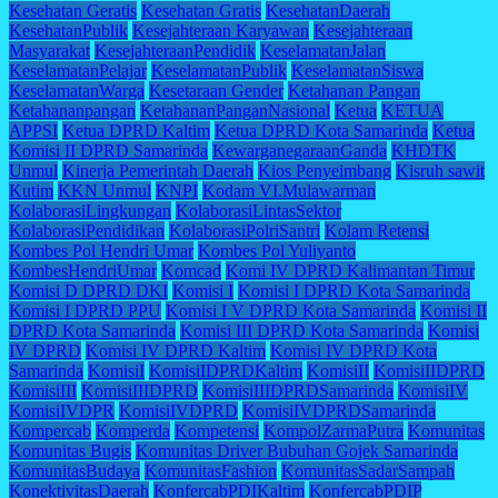
Kesehatan Geratis
Kesehatan Gratis
KesehatanDaerah
KesehatanPublik
Kesejahteraan Karyawan
Kesejahteraan
Masyarakat
KesejahteraanPendidik
KeselamatanJalan
KeselamatanPelajar
KeselamatanPublik
KeselamatanSiswa
KeselamatanWarga
Kesetaraan Gender
Ketahanan Pangan
Ketahananpangan
KetahananPanganNasional
Ketua
KETUA
APPSI
Ketua DPRD Kaltim
Ketua DPRD Kota Samarinda
Ketua
Komisi II DPRD Samarinda
KewarganegaraanGanda
KHDTK
Unmul
Kinerja Pemerintah Daerah
Kios Penyeimbang
Kisruh sawit
Kutim
KKN Unmul
KNPI
Kodam VI.Mulawarman
KolaborasiLingkungan
KolaborasiLintasSektor
KolaborasiPendidikan
KolaborasiPolriSantri
Kolam Retensi
Kombes Pol Hendri Umar
Kombes Pol Yuliyanto
KombesHendriUmar
Komcad
Komi IV DPRD Kalimantan Timur
Komisi D DPRD DKI
Komisi I
Komisi I DPRD Kota Samarinda
Komisi I DPRD PPU
Komisi I V DPRD Kota Samarinda
Komisi II
DPRD Kota Samarinda
Komisi III DPRD Kota Samarinda
Komisi
IV DPRD
Komisi IV DPRD Kaltim
Komisi IV DPRD Kota
Samarinda
KomisiI
KomisiIDPRDKaltim
KomisiII
KomisiIIDPRD
KomisiIII
KomisiIIIDPRD
KomisiIIIDPRDSamarinda
KomisiIV
KomisiIVDPR
KomisiIVDPRD
KomisiIVDPRDSamarinda
Kompercab
Komperda
Kompetensi
KompolZarmaPutra
Komunitas
Komunitas Bugis
Komunitas Driver Bubuhan Gojek Samarinda
KomunitasBudaya
KomunitasFashion
KomunitasSadarSampah
KonektivitasDaerah
KonfercabPDIKaltim
KonfercabPDIP