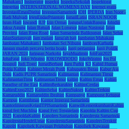
Mahakam I
Insinerator
inspeksi
InspeksiSekolah
Inspektorat
Integritas
INTERNATIONAL WOMENS DAY
Internet gratis
InvestasiEmasDigital
InvestasiSamarinda
IOH
IPERDA
Iran Noor -
Hadi Mulyadi
IrjenEndarPriantoro
IsmailLatisi
ISRAN NOOR
Isran-Hadi
Iswandi
IUP
Izin Ormas
JagungUntukBangsa
Jahidin
Jaksa Agung
Jalan Batuah
Jalan Longsor
Jalan Nasional
Jalan
Provinsi
Jalan Ring Road
Jalan Samarinda Balikpapan
Jalan Sehat
JalanSuriansyah
Jam malam
Jama'ah haji
Jambatan Mahakam
Jambatan Mahakam I
Jambatan Sei Nibung
JamboreKarhutla
Jangan mudah percaya berita hoaks
Janji pertamina
Janji Politik
JARAN 2024
Jaringan Narkoba
JayaMualimin
JobFair2025
JohaFajal
Joko Wiratno
JOKOWIDODO
JokoWiratno
Jos Pol
Josspoll
Judi Togel
JumatBerbagi
Juru Parkir
K3
Kabid Humas
Polda Kaltim
Kabinet Merah Putih
Kabupaten Berau
Kabur Aja
Dulu
Kadis PUPR Samarinda
Kalimantan
Kalimantan Timur
KalimantanTimu
KalimantanTimur
kaltim
Kaltim Emas
Kaltim
Paradise of the East
KaltimBerkarakter
KaltimCerdas
KaltimExpo2025
KaltimSehat
KaltimSukses
KaltimTerkini
Kamaruddin
Kamaruddin Ibrahim
Kampanye
Kampung Ketupat
Kampus
Kamtibmas
Kantor Imigrasi Samarinda
KantorImigrasiKelasITPISamarinda
KanwilKemenkumhamKaltim
kapal feri Muchlisa
Kapal Feri Tenggelam
Kapolda Kaltim Cup
2025
KapoldaKaltim
Kapolres Samarinda
Kapolresta Samarinda
KapolrestaHendriUmar
KapolrestaSamarinda
KapolresTeraktif
Kapolri
Kapolsek Kawasan Pelabuhan
Kapolsek Kawasan