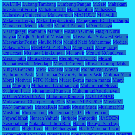
KALTIM
Lubang Tambang
Lumbung Pangan
M.Said
Mahakam
Investment Forum
Mahakam Ulu
MahakamUlu
Mahasiswa
Mahasiswa Universitas Mulawarman
MAHULU
Mahyudin
Makanan Bergizi
MakanBergiziGratis
Manajemen RS Haji Darjad
ManajemenMedia
Mandiri
Mandiri Pangan
MAndriansya
Marangkayu
Marantua
Maratua
Masalah Ormas
Masjid Nurul
Inayaat
Masjid Shirothol Mustaqiem
Masyarakat Sulawesi Selatan
MasyarakatPesisir
Maulid Nabi
Maulid Nabi Muhammad
Mediasi
MelawanArus
MEMBACA BUKU
Mengamuk
Mengurangi
kemacetan
Menjaga Lingkungan
Mentawir
Menteri Kebudayaan
Merah-putih
MerawatPertiwi
Meriahnya HUT RI
Mewah
PejabatInstruksi Mendagri
Minyak Goreng
Minyak Goreng Mahal
MitigasiBencana
MMP
Modena
Modern
Mohammad Novan
Syahronny Pasie
MohammadNovanSyahronnyPasie
MohmadYasin
Moral
Motivasi
MTQ Kaltim
Muara Berau
muara muntai
Muay
Thai
Mugirejo
Muhammad Andriansyah
Muhammad Novan
Syahroni Pasie
Muhammad Samsun
MuhammadAndriansyah
MUHAMMADIYAH
MuhammadSamsun
MUKTAMAR
MulawarmanChampionship2025
MunasAPPSI2025
Musda VI
PAN Samarinda
MusdaPAN
Musik
Musisi Muda
Muslimat NU
Muslimin
Musrembang
Musrembang 2025
Musrenbang
NajwaShihab
Nansen Yahuda
Narkoba
Narkotika
NASDEM
Nasionalisme
Natal dan Tahun Baru
Nataru
NelayanSamboja
Netralitas
Night Race
NilaiKebangsaan
Noah Maratua Resort
NomorModusNoMore
NovanPasie
NovanSyahronnyPasie
Novarita