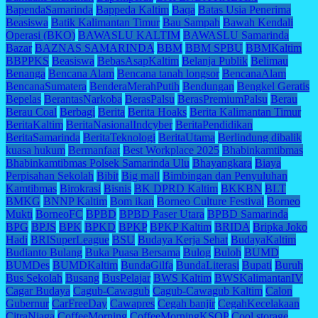
BapendaSamarinda
Bappeda Kaltim
Baqa
Batas Usia Penerima
Beasiswa
Batik Kalimantan Timur
Bau Sampah
Bawah Kendali
Operasi (BKO)
BAWASLU KALTIM
BAWASLU Samarinda
Bazar
BAZNAS SAMARINDA
BBM
BBM SPBU
BBMKaltim
BBPPKS
Beasiswa
BebasAsapKaltim
Belanja Publik
Belimau
Benanga
Bencana Alam
Bencana tanah longsor
BencanaAlam
BencanaSumatera
BenderaMerahPutih
Bendungan
Bengkel Geratis
Bepelas
BerantasNarkoba
BerasPalsu
BerasPremiumPalsu
Berau
Berau Coal
Berbagi
Berita
Berita Hoaks
Berita Kalimantan Timur
BeritaKaltim
BeritaNasionalIndcyber
BeritaPendidikan
BeritaSamarinda
BeritaTeknologi
BeritaUtama
Berlindung dibalik
kuasa hukum
Bermanfaat
Best Workplace 2025
Bhabinkamtibmas
Bhabinkamtibmas Polsek Samarinda Ulu
Bhayangkara
Biaya
Perpisahan Sekolah
Bibit
Big mall
Bimbingan dan Penyuluhan
Kamtibmas
Birokrasi
Bisnis
BK DPRD Kaltim
BKKBN
BLT
BMKG
BNNP Kaltim
Bom ikan
Borneo Culture Festival
Borneo
Mukti
BorneoFC
BPBD
BPBD Paser Utara
BPBD Samarinda
BPG
BPJS
BPK
BPKD
BPKP
BPKP Kaltim
BRIDA
Bripka Joko
Hadi
BRISuperLeague
BSU
Budaya Kerja Sehat
BudayaKaltim
Budianto Bulang
Buka Puasa Bersama
Bulog
Buloh
BUMD
BUMDes
BUMDKaltim
BundaGilfa
BundaLiterasi
Bupati
Buruh
Bus Sekolah
Busang
BusPelajar
BWS Kaltim
BWSKalimantanIV
Cagar Budaya
Cagub-Cawagub
Cagub-Cawagub Kaltim
Calon
Gubernur
CarFreeDay
Cawapres
Cegah banjir
CegahKecelakaan
CitraNiaga
CoffeeMorning
CoffeeMorningKSOP
Cool storage