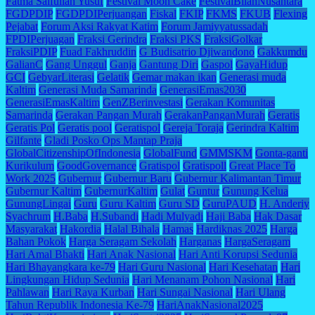
Fatma Saifullah Yusuf
Festival Moon Cake
FestivalBilahNusantara
FGDPDIP
FGDPDIPerjuangan
Fiskal
FKIP
FKMS
FKUB
Flexing
Pejabat
Forum Aksi Rakyat Katim
Forum Jamiyyatussadah
FPDIPerjuagan
Fraksi Gerindra
Fraksi PKS
FraksiGolkar
FraksiPDIP
Fuad Fakhruddin
G Budisatrio Djiwandono
Gakkumdu
GalianC
Gang Unggul
Ganja
Gantung Diri
Gaspol
GayaHidup
GCI
GebyarLiterasi
Gelatik
Gemar makan ikan
Generasi muda
Kaltim
Generasi Muda Samarinda
GenerasiEmas2030
GenerasiEmasKaltim
GenZBerinvestasi
Gerakan Komunitas
Samarinda
Gerakan Pangan Murah
GerakanPanganMurah
Geratis
Geratis Pol
Geratis pool
Geratispol
Gereja Toraja
Gerindra Kaltim
Gilfante
Gladi Posko Ops Mantap Praja
GlobalCitizenshipOfIndonesia
GlobalFund
GMMSKM
Gonta-ganti
Kurikulum
GoodGovernance
Gratispol
Gratispoll
Great Place To
Work 2025
Gubernur
Gubernur Baru
Gubernur Kalimantan Timur
Gubernur Kaltim
GubernurKaltim
Gulat
Guntur
Gunung Kelua
GunungLingai
Guru
Guru Kaltim
Guru SD
GuruPAUD
H. Anderiy
Syachrum
H.Baba
H.Subandi
Hadi Mulyadi
Haji Baba
Hak Dasar
Masyarakat
Hakordia
Halal Bihala
Hamas
Hardiknas 2025
Harga
Bahan Pokok
Harga Seragam Sekolah
Harganas
HargaSeragam
Hari Amal Bhakti
Hari Anak Nasional
Hari Anti Korupsi Sedunia
Hari Bhayangkara ke-79
Hari Guru Nasional
Hari Kesehatan
Hari
Lingkungan Hidup Sedunia
Hari Menanam Pohon Nasional
Hari
Pahlawan
Hari Raya Kurban
Hari Sungai Nasional
Hari Ulang
Tahun Republik Indonesia Ke-79
HariAnakNasional2025