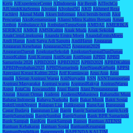
Kerja
AIExperienceCenter
AIIndonesia
Air Bersih
AITechCo
AIUntukKitaSemua
Aivolusi
AIvolusi5G
AKD
Akhmed Reza
Fachlevi
Akmal Malik
Akses Informasi
Aksi bersih-bersih
Aksi
Pencurian
AksiKemanusiaan
Aliansi Mitra Kaltim Bersatu
Aman
Ambon
Ambulance Air
AmbulanTanpaSopir
AMDAL
AMERIKA
SERIKAT
AMKB
AMSIKaltim
Anak Muda
Anak Sekolah
AnakCintaLingkunga
Ananda Emira Moeis
AnandaEmiraMoeis
Andi Harun
Andi Satya Adi Saputra
AndiHarun
Anggaran
Anggaran Kesehatan
Anggaran2025
Anggaran2026
AnggaranDaerah
AngkutanSekolah
AngkutanSungaiDanDanau
AnsorKaltim
Anti Korupsi
AntiScam
AntiSpam
APBD
APBD
Samarinda 2026
APBD2024
APBD2025
APBD2026
APBDKaltim
APBDPerubahan2025
APBDSamarinda
ApelSiagaKarhutla
APPSI
Apresiasi Kreasi Kaltim 2024
Arif Kurniawan
Arus Aras
Arus
mudik
ASerap Aspirasi Warga
AsliNuryadin
ASN
ASNTransportasi
Aspirasi Masyarakat
Aspirasi warga
AspirasiRakyat
AspirasiWarga
Aspol
AstaCita
Aswanuddin
Atasi Banjir
Atasi Pengangguran
Aturan
Aturan Ormas
Audensi
AudiensiMahasiswa
Baharudin Muin
Bahasa Indonesia
Bahaya Narkoba
Bajir
Bakat Musik
Bakti Sosial
BaktiUntukNegeri
Balapan Liar
Balikpapan
BangAan
Bangunan
Cagar Budaya
Bangunan Liar
Banjir
Banjir Samarinda
BanjirAceh
BanjirSamarinda
BanjirSumbar
BanjirSumut
Bank BPR Samarinda
Bank Sampah
BanKeu
BankSampah
Bansos
Bantuan ATENSI
Bantuan Kebakaran
Bantuan Sosial
BantuanKeuangan
BantuanPendidikan
Bapemperda
BAPENDA KALTIM