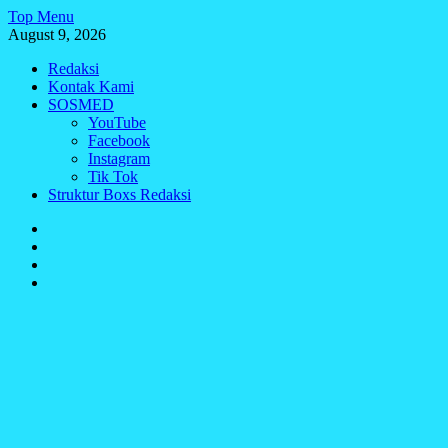
Skip
Top Menu
to
August 9, 2026
content
Redaksi
Kontak Kami
SOSMED
YouTube
Facebook
Instagram
Tik Tok
Struktur Boxs Redaksi
Redaksi
Kontak
Kami
SOSMED
Struktur
Boxs
Redaksi