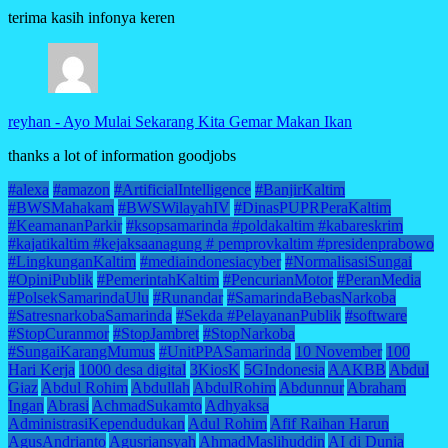
terima kasih infonya keren
reyhan
-
Ayo Mulai Sekarang Kita Gemar Makan Ikan
thanks a lot of information goodjobs
#alexa
#amazon
#ArtificialIntelligence
#BanjirKaltim
#BWSMahakam
#BWSWilayahIV
#DinasPUPRPeraKaltim
#KeamananParkir
#ksopsamarinda #poldakaltim #kabareskrim
#kajatikaltim #kejaksaanagung # pemprovkaltim #presidenprabowo
#LingkunganKaltim
#mediaindonesiacyber
#NormalisasiSungai
#OpiniPublik
#PemerintahKaltim
#PencurianMotor
#PeranMedia
#PolsekSamarindaUlu
#Runandar
#SamarindaBebasNarkoba
#SatresnarkobaSamarinda
#Sekda #PelayananPublik
#software
#StopCuranmor
#StopJambret
#StopNarkoba
#SungaiKarangMumus
#UnitPPASamarinda
10 November
100
Hari Kerja
1000 desa digital
3KiosK
5GIndonesia
AAKBB
Abdul
Giaz
Abdul Rohim
Abdullah
AbdulRohim
Abdunnur
Abraham
Ingan
Abrasi
AchmadSukamto
Adhyaksa
AdministrasiKependudukan
Adul Rohim
Afif Raihan Harun
AgusAndrianto
Agusriansyah
AhmadMaslihuddin
AI di Dunia