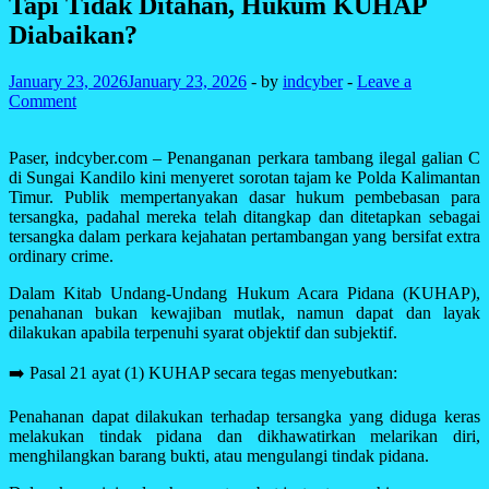
Tapi Tidak Ditahan, Hukum KUHAP
Diabaikan?
January 23, 2026
January 23, 2026
-
by
indcyber
-
Leave a
Comment
Paser, indcyber.com – Penanganan perkara tambang ilegal galian C
di Sungai Kandilo kini menyeret sorotan tajam ke Polda Kalimantan
Timur. Publik mempertanyakan dasar hukum pembebasan para
tersangka, padahal mereka telah ditangkap dan ditetapkan sebagai
tersangka dalam perkara kejahatan pertambangan yang bersifat extra
ordinary crime.
Dalam Kitab Undang-Undang Hukum Acara Pidana (KUHAP),
penahanan bukan kewajiban mutlak, namun dapat dan layak
dilakukan apabila terpenuhi syarat objektif dan subjektif.
➡️ Pasal 21 ayat (1) KUHAP secara tegas menyebutkan:
Penahanan dapat dilakukan terhadap tersangka yang diduga keras
melakukan tindak pidana dan dikhawatirkan melarikan diri,
menghilangkan barang bukti, atau mengulangi tindak pidana.