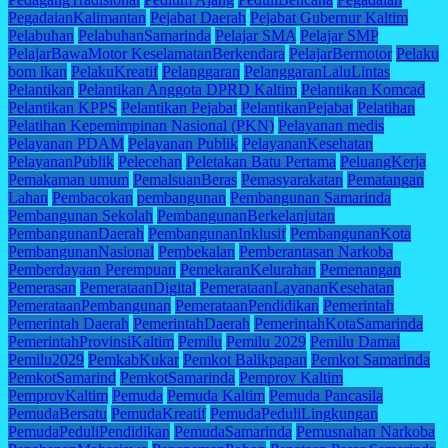
PegadaianKalimantan
Pejabat Daerah
Pejabat Gubernur Kaltim
Pelabuhan
PelabuhanSamarinda
Pelajar SMA
Pelajar SMP
PelajarBawaMotor KeselamatanBerkendara
PelajarBermotor
Pelaku
bom ikan
PelakuKreatif
Pelanggaran
PelanggaranLaluLintas
Pelantikan
Pelantikan Anggota DPRD Kaltim
Pelantikan Komcad
Pelantikan KPPS
Pelantikan Pejabat
PelantikanPejabat
Pelatihan
Pelatihan Kepemimpinan Nasional (PKN)
Pelayanan medis
Pelayanan PDAM
Pelayanan Publik
PelayananKesehatan
PelayananPublik
Pelecehan
Peletakan Batu Pertama
PeluangKerja
Pemakaman umum
PemalsuanBeras
Pemasyarakatan
Pematangan
Lahan
Pembacokan
pembangunan
Pembangunan Samarinda
Pembangunan Sekolah
PembangunanBerkelanjutan
PembangunanDaerah
PembangunanInklusif
PembangunanKota
PembangunanNasional
Pembekalan
Pemberantasan Narkoba
Pemberdayaan Perempuan
PemekaranKelurahan
Pemenangan
Pemerasan
PemerataanDigital
PemerataanLayananKesehatan
PemerataanPembangunan
PemerataanPendidikan
Pemerintah
Pemerintah Daerah
PemerintahDaerah
PemerintahKotaSamarinda
PemerintahProvinsiKaltim
Pemilu
Pemilu 2029
Pemilu Damai
Pemilu2029
PemkabKukar
Pemkot Balikpapan
Pemkot Samarinda
PemkotSamarind
PemkotSamarinda
Pemprov Kaltim
PemprovKaltim
Pemuda
Pemuda Kaltim
Pemuda Pancasila
PemudaBersatu
PemudaKreatif
PemudaPeduliLingkungan
PemudaPeduliPendidikan
PemudaSamarinda
Pemusnahan Narkoba