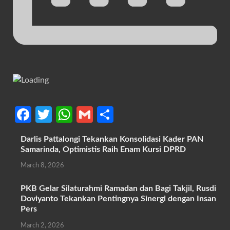
Fa
T
W
G
S
ce
w
h
m
h
Darlis Pattalongi Tekankan Konsolidasi Kader PAN
b
itt
at
ail
ar
Samarinda, Optimistis Raih Enam Kursi DPRD
o
er
s
e
March 8, 2026
o
A
PKB Gelar Silaturahmi Ramadan dan Bagi Takjil, Rusdi
k
p
Doviyanto Tekankan Pentingnya Sinergi dengan Insan
p
Pers
March 2, 2026