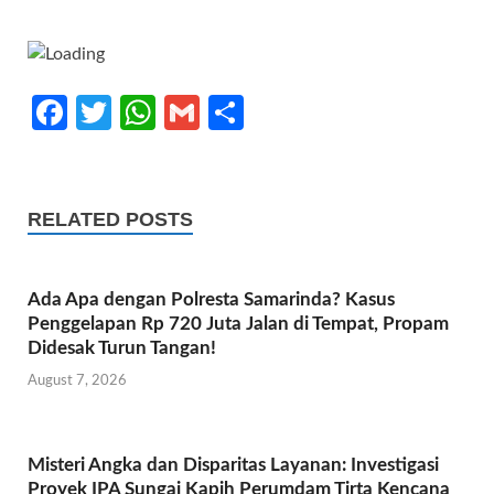
Fa
T
W
G
S
ce
w
h
m
h
b
itt
at
ail
ar
o
er
s
e
RELATED POSTS
o
A
k
p
Ada Apa dengan Polresta Samarinda? Kasus
p
Penggelapan Rp 720 Juta Jalan di Tempat, Propam
Didesak Turun Tangan!
August 7, 2026
Misteri Angka dan Disparitas Layanan: Investigasi
Proyek IPA Sungai Kapih Perumdam Tirta Kencana