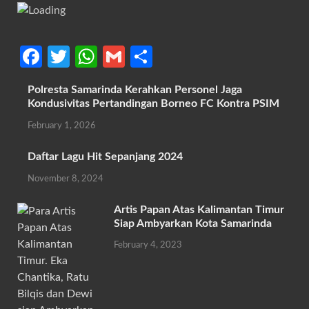
Fa
T
W
G
S
ce
w
h
m
h
Polresta Samarinda Kerahkan Personel Jaga
b
itt
at
ail
ar
Kondusivitas Pertandingan Borneo FC Kontra PSIM
o
er
s
e
February 1, 2026
o
A
Daftar Lagu Hit Sepanjang 2024
k
p
November 8, 2024
p
Artis Papan Atas Kalimantan Timur
Siap Ambyarkan Kota Samarinda
February 4, 2023