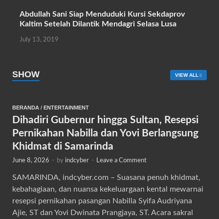
Abdullah Sani Siap Menduduki Kursi Sekdaprov
Kaltim Setelah Dilantik Mendagri Selasa Lusa
July 13, 2019
SHOW
VIEW ALL
BERANDA
/
ENTERTAINMENT
Dihadiri Gubernur hingga Sultan, Resepsi
Pernikahan Nabilla dan Yovi Berlangsung
Khidmat di Samarinda
June 8, 2026
-
by
indcyber
-
Leave a Comment
SAMARINDA, indcyber.com – Suasana penuh khidmat,
kebahagiaan, dan nuansa kekeluargaan kental mewarnai
resepsi pernikahan pasangan Nabilla Syifa Audriyana
Ajie, ST dan Yovi Dwinata Prangjaya, ST. Acara sakral