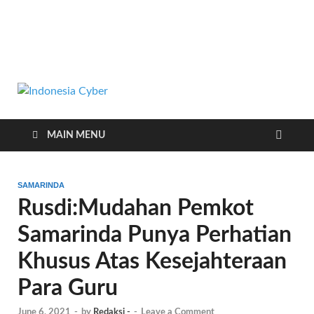
Indonesia
Media Cetak, Online & Streaming
Cyber
MAIN MENU
SAMARINDA
Rusdi:Mudahan Pemkot
Samarinda Punya Perhatian
Khusus Atas Kesejahteraan
Para Guru
June 6, 2021
-
by
Redaksi -
-
Leave a Comment