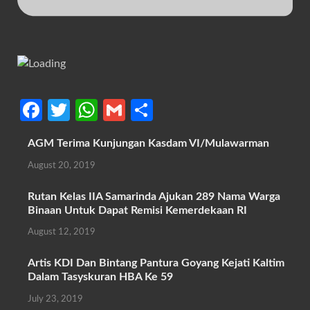
Fa
T
W
G
S
ce
w
h
m
h
AGM Terima Kunjungan Kasdam VI/Mulawarman
b
itt
at
ail
ar
August 20, 2019
o
er
s
e
o
A
Rutan Kelas IIA Samarinda Ajukan 289 Nama Warga
Binaan Untuk Dapat Remisi Kemerdekaan RI
k
p
August 12, 2019
p
Artis KDI Dan Bintang Pantura Goyang Kejati Kaltim
Dalam Tasyskuran HBA Ke 59
July 23, 2019