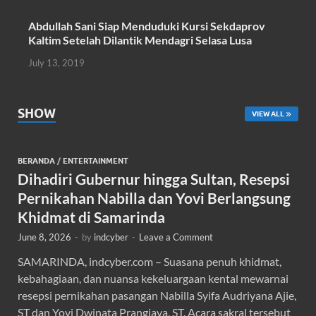
Abdullah Sani Siap Menduduki Kursi Sekdaprov
Kaltim Setelah Dilantik Mendagri Selasa Lusa
July 13, 2019
SHOW
VIEW ALL
BERANDA
/
ENTERTAINMENT
Dihadiri Gubernur hingga Sultan, Resepsi
Pernikahan Nabilla dan Yovi Berlangsung
Khidmat di Samarinda
June 8, 2026
-
by
indcyber
-
Leave a Comment
SAMARINDA, indcyber.com – Suasana penuh khidmat,
kebahagiaan, dan nuansa kekeluargaan kental mewarnai
resepsi pernikahan pasangan Nabilla Syifa Audriyana Ajie,
ST dan Yovi Dwinata Prangjaya, ST. Acara sakral tersebut