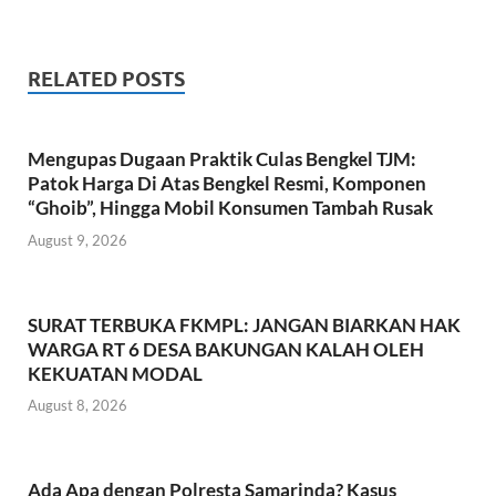
ac
w
h
m
h
e
itt
at
ail
ar
b
er
s
e
RELATED POSTS
o
A
o
p
Mengupas Dugaan Praktik Culas Bengkel TJM:
k
p
Patok Harga Di Atas Bengkel Resmi, Komponen
“Ghoib”, Hingga Mobil Konsumen Tambah Rusak
August 9, 2026
SURAT TERBUKA FKMPL: JANGAN BIARKAN HAK
WARGA RT 6 DESA BAKUNGAN KALAH OLEH
KEKUATAN MODAL
August 8, 2026
Ada Apa dengan Polresta Samarinda? Kasus