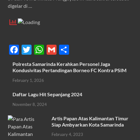
digelar di …
F
T
W
G
S
ac
w
h
m
h
Polresta Samarinda Kerahkan Personel Jaga
e
itt
at
ail
ar
Kondusivitas Pertandingan Borneo FC Kontra PSIM
b
er
s
e
February 1, 2026
o
A
Daftar Lagu Hit Sepanjang 2024
o
p
November 8, 2024
k
p
Artis Papan Atas Kalimantan Timur
Siap Ambyarkan Kota Samarinda
February 4, 2023