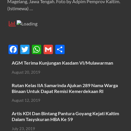
Magelang, Jawa Tengah. Foto by Adpim Pemprov Kaltim.
(Istimewa) …
F
T
W
G
S
ac
w
h
m
h
AGM Terima Kunjungan Kasdam VI/Mulawarman
e
itt
at
ail
ar
August 20, 2019
b
er
s
e
o
A
Rutan Kelas IIA Samarinda Ajukan 289 Nama Warga
Binaan Untuk Dapat Remisi Kemerdekaan RI
o
p
August 12, 2019
k
p
Artis KDI Dan Bintang Pantura Goyang Kejati Kaltim
Dalam Tasyskuran HBA Ke 59
July 23, 2019