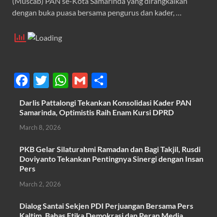
(Muscab) PAN se-Kota Samarinda yang dirangkaikan
dengan buka puasa bersama pengurus dan kader, …
F
T
W
G
S
ac
w
h
m
h
Darlis Pattalongi Tekankan Konsolidasi Kader PAN
e
itt
at
ail
ar
Samarinda, Optimistis Raih Enam Kursi DPRD
b
er
s
e
March 8, 2026
o
A
PKB Gelar Silaturahmi Ramadan dan Bagi Takjil, Rusdi
o
p
Doviyanto Tekankan Pentingnya Sinergi dengan Insan
k
p
Pers
March 2, 2026
Dialog Santai Sekjen PDI Perjuangan Bersama Pers
Kaltim, Bahas Etika Demokrasi dan Peran Media