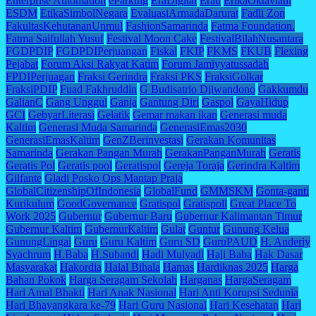
Enterprise Automation
eParking
EraDigital
Erau
ErikaOktaviani
ESDM
EtikaSimbolNegara
EvaluasiArmadaDarurat
Fadli Zon
FakultasKehutananUnmul
FashionSamarinda
Fatma Foundation.
Fatma Saifullah Yusuf
Festival Moon Cake
FestivalBilahNusantara
FGDPDIP
FGDPDIPerjuangan
Fiskal
FKIP
FKMS
FKUB
Flexing
Pejabat
Forum Aksi Rakyat Katim
Forum Jamiyyatussadah
FPDIPerjuagan
Fraksi Gerindra
Fraksi PKS
FraksiGolkar
FraksiPDIP
Fuad Fakhruddin
G Budisatrio Djiwandono
Gakkumdu
GalianC
Gang Unggul
Ganja
Gantung Diri
Gaspol
GayaHidup
GCI
GebyarLiterasi
Gelatik
Gemar makan ikan
Generasi muda
Kaltim
Generasi Muda Samarinda
GenerasiEmas2030
GenerasiEmasKaltim
GenZBerinvestasi
Gerakan Komunitas
Samarinda
Gerakan Pangan Murah
GerakanPanganMurah
Geratis
Geratis Pol
Geratis pool
Geratispol
Gereja Toraja
Gerindra Kaltim
Gilfante
Gladi Posko Ops Mantap Praja
GlobalCitizenshipOfIndonesia
GlobalFund
GMMSKM
Gonta-ganti
Kurikulum
GoodGovernance
Gratispol
Gratispoll
Great Place To
Work 2025
Gubernur
Gubernur Baru
Gubernur Kalimantan Timur
Gubernur Kaltim
GubernurKaltim
Gulat
Guntur
Gunung Kelua
GunungLingai
Guru
Guru Kaltim
Guru SD
GuruPAUD
H. Anderiy
Syachrum
H.Baba
H.Subandi
Hadi Mulyadi
Haji Baba
Hak Dasar
Masyarakat
Hakordia
Halal Bihala
Hamas
Hardiknas 2025
Harga
Bahan Pokok
Harga Seragam Sekolah
Harganas
HargaSeragam
Hari Amal Bhakti
Hari Anak Nasional
Hari Anti Korupsi Sedunia
Hari Bhayangkara ke-79
Hari Guru Nasional
Hari Kesehatan
Hari