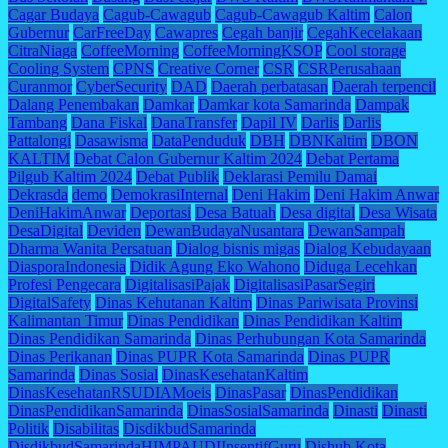
Cagar Budaya
Cagub-Cawagub
Cagub-Cawagub Kaltim
Calon
Gubernur
CarFreeDay
Cawapres
Cegah banjir
CegahKecelakaan
CitraNiaga
CoffeeMorning
CoffeeMorningKSOP
Cool storage
Cooling System
CPNS
Creative Corner
CSR
CSRPerusahaan
Curanmor
CyberSecurity
DAD
Daerah perbatasan
Daerah terpencil
Dalang Penembakan
Damkar
Damkar kota Samarinda
Dampak
Tambang
Dana Fiskal
DanaTransfer
Dapil IV
Darlis
Darlis
Pattalongi
Dasawisma
DataPenduduk
DBH
DBNKaltim
DBON
KALTIM
Debat Calon Gubernur Kaltim 2024
Debat Pertama
Pilgub Kaltim 2024
Debat Publik
Deklarasi Pemilu Damai
Dekrasda
demo
DemokrasiInternal
Deni Hakim
Deni Hakim Anwar
DeniHakimAnwar
Deportasi
Desa Batuah
Desa digital
Desa Wisata
DesaDigital
Deviden
DewanBudayaNusantara
DewanSampah
Dharma Wanita Persatuan
Dialog bisnis migas
Dialog Kebudayaan
DiasporaIndonesia
Didik Agung Eko Wahono
Diduga Lecehkan
Profesi Pengecara
DigitalisasiPajak
DigitalisasiPasarSegiri
DigitalSafety
Dinas Kehutanan Kaltim
Dinas Pariwisata Provinsi
Kalimantan Timur
Dinas Pendidikan
Dinas Pendidikan Kaltim
Dinas Pendidikan Samarinda
Dinas Perhubungan Kota Samarinda
Dinas Perikanan
Dinas PUPR Kota Samarinda
Dinas PUPR
Samarinda
Dinas Sosial
DinasKesehatanKaltim
DinasKesehatanRSUDIAMoeis
DinasPasar
DinasPendidikan
DinasPendidikanSamarinda
DinasSosialSamarinda
Dinasti
Dinasti
Politik
Disabilitas
DisdikbudSamarinda
DisdikbudSamarindaHIMPAUDIInsentifGuru
Dishub Kota