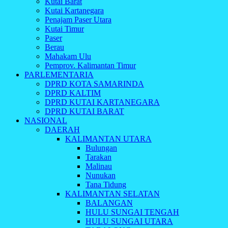
Kutai Barat
Kutai Kartanegara
Penajam Paser Utara
Kutai Timur
Paser
Berau
Mahakam Ulu
Pemprov. Kalimantan Timur
PARLEMENTARIA
DPRD KOTA SAMARINDA
DPRD KALTIM
DPRD KUTAI KARTANEGARA
DPRD KUTAI BARAT
NASIONAL
DAERAH
KALIMANTAN UTARA
Bulungan
Tarakan
Malinau
Nunukan
Tana Tidung
KALIMANTAN SELATAN
BALANGAN
HULU SUNGAI TENGAH
HULU SUNGAI UTARA