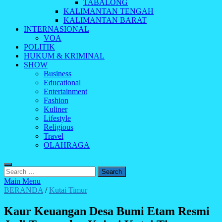
TABALONG
KALIMANTAN TENGAH
KALIMANTAN BARAT
INTERNASIONAL
VOA
POLITIK
HUKUM & KRIMINAL
SHOW
Business
Educational
Entertainment
Fashion
Kuliner
Lifestyle
Religious
Travel
OLAHRAGA
Search
for:
Main Menu
BERANDA
/
Kutai Timur
Kaur Keuangan Desa Bumi Etam Resmi