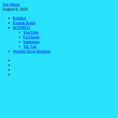
Skip
Top Menu
to
August 8, 2026
content
Redaksi
Kontak Kami
SOSMED
YouTube
Facebook
Instagram
Tik Tok
Struktur Boxs Redaksi
Redaksi
Kontak
Kami
SOSMED
Struktur
Boxs
Redaksi