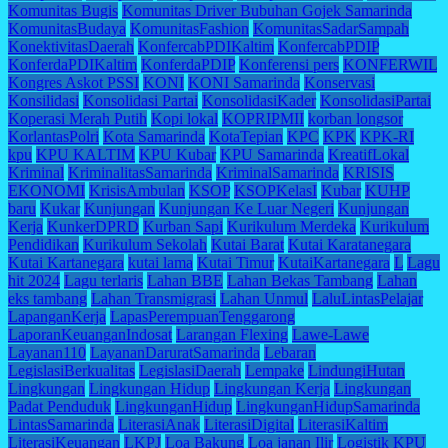
Komunitas Bugis
Komunitas Driver Bubuhan Gojek Samarinda
KomunitasBudaya
KomunitasFashion
KomunitasSadarSampah
KonektivitasDaerah
KonfercabPDIKaltim
KonfercabPDIP
KonferdaPDIKaltim
KonferdaPDIP
Konferensi pers
KONFERWIL
Kongres Askot PSSI
KONI
KONI Samarinda
Konservasi
Konsilidasi
Konsolidasi Partai
KonsolidasiKader
KonsolidasiPartai
Koperasi Merah Putih
Kopi lokal
KOPRIPMII
korban longsor
KorlantasPolri
Kota Samarinda
KotaTepian
KPC
KPK
KPK-RI
kpu
KPU KALTIM
KPU Kubar
KPU Samarinda
KreatifLokal
Kriminal
KriminalitasSamarinda
KriminalSamarinda
KRISIS
EKONOMI
KrisisAmbulan
KSOP
KSOPKelasI
Kubar
KUHP
baru
Kukar
Kunjungan
Kunjungan Ke Luar Negeri
Kunjungan
Kerja
KunkerDPRD
Kurban Sapi
Kurikulum Merdeka
Kurikulum
Pendidikan
Kurikulum Sekolah
Kutai Barat
Kutai Karatanegara
Kutai Kartanegara
kutai lama
Kutai Timur
KutaiKartanegara
L
Lagu
hit 2024
Lagu terlaris
Lahan BBE
Lahan Bekas Tambang
Lahan
eks tambang
Lahan Transmigrasi
Lahan Unmul
LaluLintasPelajar
LapanganKerja
LapasPerempuanTenggarong
LaporanKeuanganIndosat
Larangan Flexing
Lawe-Lawe
Layanan110
LayananDaruratSamarinda
Lebaran
LegislasiBerkualitas
LegislasiDaerah
Lempake
LindungiHutan
Lingkungan
Lingkungan Hidup
Lingkungan Kerja
Lingkungan
Padat Penduduk
LingkunganHidup
LingkunganHidupSamarinda
LintasSamarinda
LiterasiAnak
LiterasiDigital
LiterasiKaltim
LiterasiKeuangan
LKPJ
Loa Bakung
Loa janan Ilir
Logistik KPU