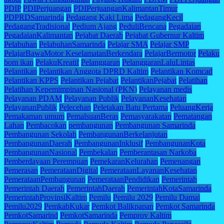
PDIP
PDIPerjuangan
PDIPerjuanganKalimantanTimur
PDPRDSamarinda
Pedagang Kaki Lima
PedagangKecil
PedagangTradisional
Pedium Ajang
PeduliBencana
Pegadaian
PegadaianKalimantan
Pejabat Daerah
Pejabat Gubernur Kaltim
Pelabuhan
PelabuhanSamarinda
Pelajar SMA
Pelajar SMP
PelajarBawaMotor KeselamatanBerkendara
PelajarBermotor
Pelaku
bom ikan
PelakuKreatif
Pelanggaran
PelanggaranLaluLintas
Pelantikan
Pelantikan Anggota DPRD Kaltim
Pelantikan Komcad
Pelantikan KPPS
Pelantikan Pejabat
PelantikanPejabat
Pelatihan
Pelatihan Kepemimpinan Nasional (PKN)
Pelayanan medis
Pelayanan PDAM
Pelayanan Publik
PelayananKesehatan
PelayananPublik
Pelecehan
Peletakan Batu Pertama
PeluangKerja
Pemakaman umum
PemalsuanBeras
Pemasyarakatan
Pematangan
Lahan
Pembacokan
pembangunan
Pembangunan Samarinda
Pembangunan Sekolah
PembangunanBerkelanjutan
PembangunanDaerah
PembangunanInklusif
PembangunanKota
PembangunanNasional
Pembekalan
Pemberantasan Narkoba
Pemberdayaan Perempuan
PemekaranKelurahan
Pemenangan
Pemerasan
PemerataanDigital
PemerataanLayananKesehatan
PemerataanPembangunan
PemerataanPendidikan
Pemerintah
Pemerintah Daerah
PemerintahDaerah
PemerintahKotaSamarinda
PemerintahProvinsiKaltim
Pemilu
Pemilu 2029
Pemilu Damai
Pemilu2029
PemkabKukar
Pemkot Balikpapan
Pemkot Samarinda
PemkotSamarind
PemkotSamarinda
Pemprov Kaltim