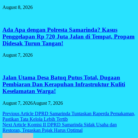
August 8, 2026
Ada Apa dengan Polresta Samarinda? Kasus
Penggelapan Rp 720 Juta Jalan di Tempat, Propam
Didesak Turun Tangan!
August 7, 2026
Jalan Utama Desa Batuq Putus Total, Dugaan
Pembiaran Dan Kerapuhan Infrastruktur Kuliti
Keselamatan Warga!
August 7, 2026
August 7, 2026
Post
Previous Article
DPRD Samarinda Tuntaskan Raperda Pemakaman,
Pastikan Tata Kelola Lebih Tertib
navigation
Next Article
Komisi II DPRD Samarinda Sidak Usaha dan
Restoran, Tegaskan Pajak Harus Optimal