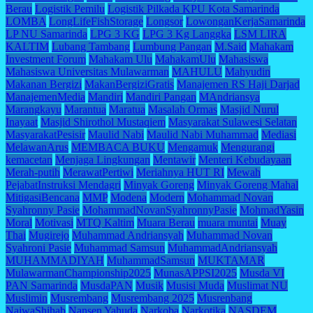
Berau
Logistik Pemilu
Logistik Pilkada KPU Kota Samarinda
LOMBA
LongLifeFishStorage
Longsor
LowonganKerjaSamarinda
LP NU Samarinda
LPG 3 KG
LPG 3 Kg Langgka
LSM LIRA
KALTIM
Lubang Tambang
Lumbung Pangan
M.Said
Mahakam
Investment Forum
Mahakam Ulu
MahakamUlu
Mahasiswa
Mahasiswa Universitas Mulawarman
MAHULU
Mahyudin
Makanan Bergizi
MakanBergiziGratis
Manajemen RS Haji Darjad
ManajemenMedia
Mandiri
Mandiri Pangan
MAndriansya
Marangkayu
Marantua
Maratua
Masalah Ormas
Masjid Nurul
Inayaat
Masjid Shirothol Mustaqiem
Masyarakat Sulawesi Selatan
MasyarakatPesisir
Maulid Nabi
Maulid Nabi Muhammad
Mediasi
MelawanArus
MEMBACA BUKU
Mengamuk
Mengurangi
kemacetan
Menjaga Lingkungan
Mentawir
Menteri Kebudayaan
Merah-putih
MerawatPertiwi
Meriahnya HUT RI
Mewah
PejabatInstruksi Mendagri
Minyak Goreng
Minyak Goreng Mahal
MitigasiBencana
MMP
Modena
Modern
Mohammad Novan
Syahronny Pasie
MohammadNovanSyahronnyPasie
MohmadYasin
Moral
Motivasi
MTQ Kaltim
Muara Berau
muara muntai
Muay
Thai
Mugirejo
Muhammad Andriansyah
Muhammad Novan
Syahroni Pasie
Muhammad Samsun
MuhammadAndriansyah
MUHAMMADIYAH
MuhammadSamsun
MUKTAMAR
MulawarmanChampionship2025
MunasAPPSI2025
Musda VI
PAN Samarinda
MusdaPAN
Musik
Musisi Muda
Muslimat NU
Muslimin
Musrembang
Musrembang 2025
Musrenbang
NajwaShihab
Nansen Yahuda
Narkoba
Narkotika
NASDEM