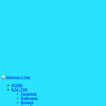
Indonesia Cyber
HOME
Media Cetak, Online & Streaming
KAL-TIM
Samarinda
Balikpapan
Bontang