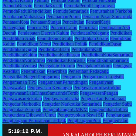
PemprovKaltim
Pemuda
Pemuda Kaltim
Pemuda Pancasila
PemudaBersatu
PemudaKreatif
PemudaPeduliLingkungan
PemudaPeduliPendidikan
PemudaSamarinda
Pemusnahan Narkoba
PenahananMahasiswa
PenanamanPohon
Penataan Pasar Samarinda
PenataanKota
PenataanSungai
Pencabulan
PencariKerja
Pencegahan
Pencuri AC
Pencuri Latop
Pencurian
Pendapatan Asli
Daerah
Pendapatan Daerah Kaltim
PendataanPedagang
Pendidikan
Pendidikan Anak
Pendidikan Geratis
Pendidikan Gratis
Pendidikan
Kaltim
Pendidikan Moral
Pendidikan Politik
PendidikanDasar
PendidikanDigital
PendidikanIslam
PendidikanKalti
PendidikanKaltim
PendidikanKedinasan
PendidikanKotaSamarinda
PendidikanNonformal
PendidikanPancasila
PendidikanSamarinda
PendidikanVokasi
Penegakan Hukum
PenegakanHukum
Peneggak
Keadilan
Penembakan
Penertiban
Penertiban Pedagang
PengadilanNegeriTenggarong
Pengaman
Pengamanan Logistik
Pengamanan TPS
PengamananPertandingan
Penganiyaan
Pengawalan
Pengawasan Keuangan
PengawasanInfrastruktur
PengawasanLaluLintasSamarindaTertib
PengawasanPangan
PengawasanSekolah
PengawasanUsaha
Pengecekan Kendaraan
Pengedar Narkotika
Pengedar Narkotika Samarinda
Pengedar Sabu
PengelolaanSampah
PengembanganUMKM
Pengendalian Inflasi
Pengendara Dibawah Umur
Pengeroyokan Siswi SD
Penghargaan
Penghargaan Perusahaan Terbaik
PenghargaanPolri
Penghematan
Anggaran
PengungkapanSabu
Pengurangan emisi karbon
Pengusaha Muda Kaltim
PengusahaLokal
Pengusiran Kuasa
T 6 DESA BAKUNGAN KALAH OLEH KEKUATAN MODAL