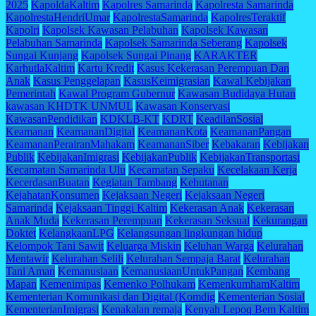
2025
KapoldaKaltim
Kapolres Samarinda
Kapolresta Samarinda
KapolrestaHendriUmar
KapolrestaSamarinda
KapolresTeraktif
Kapolri
Kapolsek Kawasan Pelabuhan
Kapolsek Kawasan
Pelabuhan Samarinda
Kapolsek Samarinda Seberang
Kapolsek
Sungai Kunjang
Kapolsek Sungai Pinang
KARAKTER
KarhutlaKaltim
Kartu Kredit
Kasus Kekerasan Perempuan Dan
Anak
Kasus Penggelapan
KasusKeimigrasian
Kawal Kebijakan
Pemerintah
Kawal Program Gubernur
Kawasan Budidaya Hutan
kawasan KHDTK UNMUL
Kawasan Konservasi
KawasanPendidikan
KDKLB-KT
KDRT
KeadilanSosial
Keamanan
KeamananDigital
KeamananKota
KeamananPangan
KeamananPerairanMahakam
KeamananSiber
Kebakaran
Kebijakan
Publik
KebijakanImigrasi
KebijakanPublik
KebijakanTransportasi
Kecamatan Samarinda Ulu
Kecamatan Sepaku
Kecelakaan Kerja
KecerdasanBuatan
Kegiatan Tambang
Kehutanan
KejahatanKonsumen
Kejaksaan Negeri
Kejaksaan Negeri
Samarinda
Kejaksaan Tinggi Kaltim
Kekerasan Anak
Kekerasan
Anak Muda
Kekerasan Perempuan
Kekerasan Seksual
Kekurangan
Doktet
KelangkaanLPG
Kelangsungan lingkungan hidup
Kelompok Tani Sawit
Keluarga Miskin
Keluhan Warga
Kelurahan
Mentawir
Kelurahan Selili
Kelurahan Sempaja Barat
Kelurahan
Tani Aman
Kemanusiaan
KemanusiaanUntukPangan
Kembang
Mapan
Kemenimipas
Kemenko Polhukam
KemenkumhamKaltim
Kementerian Komunikasi dan Digital (Komdig
Kementerian Sosial
KementerianImigrasi
Kenakalan remaja
Kenyah Lepoq Bem Kaltim