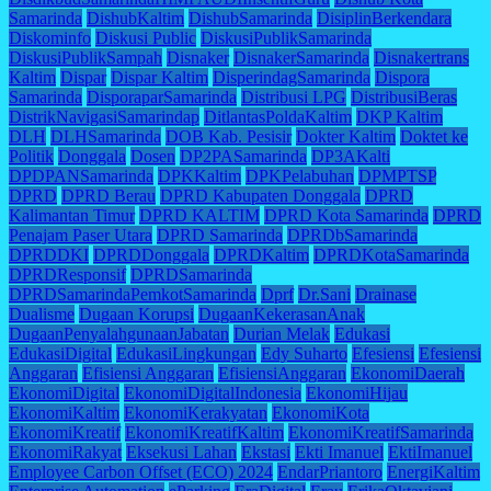
Samarinda
DishubKaltim
DishubSamarinda
DisiplinBerkendara
Diskominfo
Diskusi Public
DiskusiPublikSamarinda
DiskusiPublikSampah
Disnaker
DisnakerSamarinda
Disnakertrans
Kaltim
Dispar
Dispar Kaltim
DisperindagSamarinda
Dispora
Samarinda
DisporaparSamarinda
Distribusi LPG
DistribusiBeras
DistrikNavigasiSamarindap
DitlantasPoldaKaltim
DKP Kaltim
DLH
DLHSamarinda
DOB Kab. Pesisir
Dokter Kaltim
Doktet ke
Politik
Donggala
Dosen
DP2PASamarinda
DP3AKalti
DPDPANSamarinda
DPKKaltim
DPKPelabuhan
DPMPTSP
DPRD
DPRD Berau
DPRD Kabupaten Donggala
DPRD
Kalimantan Timur
DPRD KALTIM
DPRD Kota Samarinda
DPRD
Penajam Paser Utara
DPRD Samarinda
DPRDbSamarinda
DPRDDKI
DPRDDonggala
DPRDKaltim
DPRDKotaSamarinda
DPRDResponsif
DPRDSamarinda
DPRDSamarindaPemkotSamarinda
Dprf
Dr.Sani
Drainase
Dualisme
Dugaan Korupsi
DugaanKekerasanAnak
DugaanPenyalahgunaanJabatan
Durian Melak
Edukasi
EdukasiDigital
EdukasiLingkungan
Edy Suharto
Efesiensi
Efesiensi
Anggaran
Efisiensi Anggaran
EfisiensiAnggaran
EkonomiDaerah
EkonomiDigital
EkonomiDigitalIndonesia
EkonomiHijau
EkonomiKaltim
EkonomiKerakyatan
EkonomiKota
EkonomiKreatif
EkonomiKreatifKaltim
EkonomiKreatifSamarinda
EkonomiRakyat
Eksekusi Lahan
Ekstasi
Ekti Imanuel
EktiImanuel
Employee Carbon Offset (ECO) 2024
EndarPriantoro
EnergiKaltim