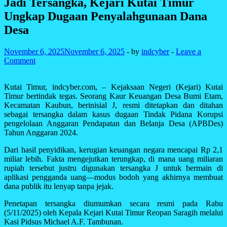
Jadi Tersangka, Kejari Kutai Timur
Ungkap Dugaan Penyalahgunaan Dana
Desa
November 6, 2025
November 6, 2025
-
by
indcyber
-
Leave a
Comment
Kutai Timur, indcyber.com, – Kejaksaan Negeri (Kejari) Kutai
Timur bertindak tegas. Seorang Kaur Keuangan Desa Bumi Etam,
Kecamatan Kaubun, berinisial J, resmi ditetapkan dan ditahan
sebagai tersangka dalam kasus dugaan Tindak Pidana Korupsi
pengelolaan Anggaran Pendapatan dan Belanja Desa (APBDes)
Tahun Anggaran 2024.
Dari hasil penyidikan, kerugian keuangan negara mencapai Rp 2,1
miliar lebih. Fakta mengejutkan terungkap, di mana uang miliaran
rupiah tersebut justru digunakan tersangka J untuk bermain di
aplikasi pengganda uang—modus bodoh yang akhirnya membuat
dana publik itu lenyap tanpa jejak.
Penetapan tersangka diumumkan secara resmi pada Rabu
(5/11/2025) oleh Kepala Kejari Kutai Timur Reopan Saragih melalui
Kasi Pidsus Michael A.F. Tambunan.