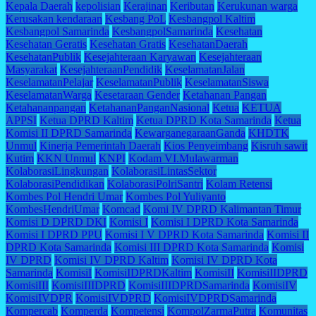
Kepala Daerah
kepolisian
Kerajinan
Keributan
Kerukunan warga
Kerusakan kendaraan
Kesbang PoL
Kesbangpol Kaltim
Kesbangpol Samarinda
KesbangpolSamarinda
Kesehatan
Kesehatan Geratis
Kesehatan Gratis
KesehatanDaerah
KesehatanPublik
Kesejahteraan Karyawan
Kesejahteraan
Masyarakat
KesejahteraanPendidik
KeselamatanJalan
KeselamatanPelajar
KeselamatanPublik
KeselamatanSiswa
KeselamatanWarga
Kesetaraan Gender
Ketahanan Pangan
Ketahananpangan
KetahananPanganNasional
Ketua
KETUA
APPSI
Ketua DPRD Kaltim
Ketua DPRD Kota Samarinda
Ketua
Komisi II DPRD Samarinda
KewarganegaraanGanda
KHDTK
Unmul
Kinerja Pemerintah Daerah
Kios Penyeimbang
Kisruh sawit
Kutim
KKN Unmul
KNPI
Kodam VI.Mulawarman
KolaborasiLingkungan
KolaborasiLintasSektor
KolaborasiPendidikan
KolaborasiPolriSantri
Kolam Retensi
Kombes Pol Hendri Umar
Kombes Pol Yuliyanto
KombesHendriUmar
Komcad
Komi IV DPRD Kalimantan Timur
Komisi D DPRD DKI
Komisi I
Komisi I DPRD Kota Samarinda
Komisi I DPRD PPU
Komisi I V DPRD Kota Samarinda
Komisi II
DPRD Kota Samarinda
Komisi III DPRD Kota Samarinda
Komisi
IV DPRD
Komisi IV DPRD Kaltim
Komisi IV DPRD Kota
Samarinda
KomisiI
KomisiIDPRDKaltim
KomisiII
KomisiIIDPRD
KomisiIII
KomisiIIIDPRD
KomisiIIIDPRDSamarinda
KomisiIV
KomisiIVDPR
KomisiIVDPRD
KomisiIVDPRDSamarinda
Kompercab
Komperda
Kompetensi
KompolZarmaPutra
Komunitas