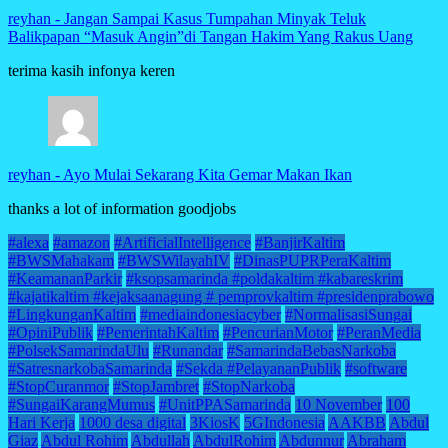
reyhan
-
Jangan Sampai Kasus Tumpahan Minyak Teluk
Balikpapan “Masuk Angin”di Tangan Hakim Yang Rakus Uang
terima kasih infonya keren
reyhan
-
Ayo Mulai Sekarang Kita Gemar Makan Ikan
thanks a lot of information goodjobs
#alexa
#amazon
#ArtificialIntelligence
#BanjirKaltim
#BWSMahakam
#BWSWilayahIV
#DinasPUPRPeraKaltim
#KeamananParkir
#ksopsamarinda #poldakaltim #kabareskrim
#kajatikaltim #kejaksaanagung # pemprovkaltim #presidenprabowo
#LingkunganKaltim
#mediaindonesiacyber
#NormalisasiSungai
#OpiniPublik
#PemerintahKaltim
#PencurianMotor
#PeranMedia
#PolsekSamarindaUlu
#Runandar
#SamarindaBebasNarkoba
#SatresnarkobaSamarinda
#Sekda #PelayananPublik
#software
#StopCuranmor
#StopJambret
#StopNarkoba
#SungaiKarangMumus
#UnitPPASamarinda
10 November
100
Hari Kerja
1000 desa digital
3KiosK
5GIndonesia
AAKBB
Abdul
Giaz
Abdul Rohim
Abdullah
AbdulRohim
Abdunnur
Abraham