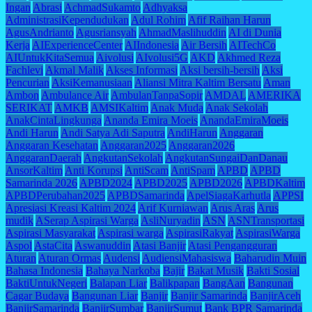
Ingan
Abrasi
AchmadSukamto
Adhyaksa
AdministrasiKependudukan
Adul Rohim
Afif Raihan Harun
AgusAndrianto
Agusriansyah
AhmadMaslihuddin
AI di Dunia
Kerja
AIExperienceCenter
AIIndonesia
Air Bersih
AITechCo
AIUntukKitaSemua
Aivolusi
AIvolusi5G
AKD
Akhmed Reza
Fachlevi
Akmal Malik
Akses Informasi
Aksi bersih-bersih
Aksi
Pencurian
AksiKemanusiaan
Aliansi Mitra Kaltim Bersatu
Aman
Ambon
Ambulance Air
AmbulanTanpaSopir
AMDAL
AMERIKA
SERIKAT
AMKB
AMSIKaltim
Anak Muda
Anak Sekolah
AnakCintaLingkunga
Ananda Emira Moeis
AnandaEmiraMoeis
Andi Harun
Andi Satya Adi Saputra
AndiHarun
Anggaran
Anggaran Kesehatan
Anggaran2025
Anggaran2026
AnggaranDaerah
AngkutanSekolah
AngkutanSungaiDanDanau
AnsorKaltim
Anti Korupsi
AntiScam
AntiSpam
APBD
APBD
Samarinda 2026
APBD2024
APBD2025
APBD2026
APBDKaltim
APBDPerubahan2025
APBDSamarinda
ApelSiagaKarhutla
APPSI
Apresiasi Kreasi Kaltim 2024
Arif Kurniawan
Arus Aras
Arus
mudik
ASerap Aspirasi Warga
AsliNuryadin
ASN
ASNTransportasi
Aspirasi Masyarakat
Aspirasi warga
AspirasiRakyat
AspirasiWarga
Aspol
AstaCita
Aswanuddin
Atasi Banjir
Atasi Pengangguran
Aturan
Aturan Ormas
Audensi
AudiensiMahasiswa
Baharudin Muin
Bahasa Indonesia
Bahaya Narkoba
Bajir
Bakat Musik
Bakti Sosial
BaktiUntukNegeri
Balapan Liar
Balikpapan
BangAan
Bangunan
Cagar Budaya
Bangunan Liar
Banjir
Banjir Samarinda
BanjirAceh
BanjirSamarinda
BanjirSumbar
BanjirSumut
Bank BPR Samarinda