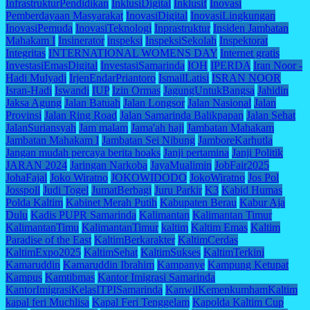
InfrastrukturPendidikan
InklusiDigital
Inklusif
Inovasi
Pemberdayaan Masyarakat
InovasiDigital
InovasiLingkungan
InovasiPemuda
InovasiTeknologi
Inprastruktur
Insiden Jambatan
Mahakam I
Insinerator
inspeksi
InspeksiSekolah
Inspektorat
Integritas
INTERNATIONAL WOMENS DAY
Internet gratis
InvestasiEmasDigital
InvestasiSamarinda
IOH
IPERDA
Iran Noor -
Hadi Mulyadi
IrjenEndarPriantoro
IsmailLatisi
ISRAN NOOR
Isran-Hadi
Iswandi
IUP
Izin Ormas
JagungUntukBangsa
Jahidin
Jaksa Agung
Jalan Batuah
Jalan Longsor
Jalan Nasional
Jalan
Provinsi
Jalan Ring Road
Jalan Samarinda Balikpapan
Jalan Sehat
JalanSuriansyah
Jam malam
Jama'ah haji
Jambatan Mahakam
Jambatan Mahakam I
Jambatan Sei Nibung
JamboreKarhutla
Jangan mudah percaya berita hoaks
Janji pertamina
Janji Politik
JARAN 2024
Jaringan Narkoba
JayaMualimin
JobFair2025
JohaFajal
Joko Wiratno
JOKOWIDODO
JokoWiratno
Jos Pol
Josspoll
Judi Togel
JumatBerbagi
Juru Parkir
K3
Kabid Humas
Polda Kaltim
Kabinet Merah Putih
Kabupaten Berau
Kabur Aja
Dulu
Kadis PUPR Samarinda
Kalimantan
Kalimantan Timur
KalimantanTimu
KalimantanTimur
kaltim
Kaltim Emas
Kaltim
Paradise of the East
KaltimBerkarakter
KaltimCerdas
KaltimExpo2025
KaltimSehat
KaltimSukses
KaltimTerkini
Kamaruddin
Kamaruddin Ibrahim
Kampanye
Kampung Ketupat
Kampus
Kamtibmas
Kantor Imigrasi Samarinda
KantorImigrasiKelasITPISamarinda
KanwilKemenkumhamKaltim
kapal feri Muchlisa
Kapal Feri Tenggelam
Kapolda Kaltim Cup