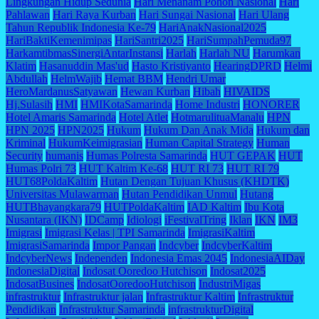
Lingkungan Hidup Sedunia
Hari Menanam Pohon Nasional
Hari
Pahlawan
Hari Raya Kurban
Hari Sungai Nasional
Hari Ulang
Tahun Republik Indonesia Ke-79
HariAnakNasional2025
HariBaktiKemenimipas
HariSantri2025
HariSumpahPemuda97
HarkamtibmasSinergiAntarInstansi
Harlah
Harlah NU
Harumkan
Klatim
Hasanuddin Mas'ud
Hasto Kristiyanto
HearingDPRD
Helmi
Abdullah
HelmWajib
Hemat BBM
Hendri Umar
HeroMardanusSatyawan
Hewan Kurban
Hibah
HIVAIDS
Hj.Sulasih
HMI
HMIKotaSamarinda
Home Industri
HONORER
Hotel Amaris Samarinda
Hotel Atlet
HotmarulituaManalu
HPN
HPN 2025
HPN2025
Hukum
Hukum Dan Anak Mida
Hukum dan
Kriminal
HukumKeimigrasian
Human Capital Strategy
Human
Security
humanis
Humas Polresta Samarinda
HUT GEPAK
HUT
Humas Polri 73
HUT Kaltim Ke-68
HUT RI 73
HUT RI 79
HUT68PoldaKaltim
Hutan Dengan Tujuan Khusus (KHDTK)
Universitas Mulawarman
Hutan Pendidikan Unmul
Hutang
HUTBhayangkara79
HUTPoldaKaltim
IAD Kaltim
Ibu Kota
Nusantara (IKN)
IDCamp
Idiologi
iFestivalTring
Iklan
IKN
IM3
Imigrasi
Imigrasi Kelas | TPI Samarinda
ImigrasiKaltim
ImigrasiSamarinda
Impor Pangan
Indcyber
IndcyberKaltim
IndcyberNews
Independen
Indonesia Emas 2045
IndonesiaAIDay
IndonesiaDigital
Indosat Ooredoo Hutchison
Indosat2025
IndosatBusines
IndosatOoredooHutchison
IndustriMigas
infrastruktur
Infrastruktur jalan
Infrastruktur Kaltim
Infrastruktur
Pendidikan
Infrastruktur Samarinda
infrastrukturDigital