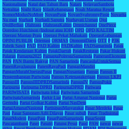
Nasionalisme
Natal dan Tahun Baru
Nataru
NelayanSamboja
Netralitas
Night Race
NilaiKebangsaan
Noah Maratua Resort
NomorModusNoMore
NovanPasie
NovanSyahronnyPasie
Novarita
Nu mart
Nurhadi
Nurhadi Saputra
Nurhayati Usman
Ojol
OjolBerlian
Olahraga
OlahragaKaltim
Omnichannel
OnePiece
Ooredoo Hutchison (Indosat atau IOH)
OPD
OPD KALTIM
Operasi Mantap Praja
Operasi Pekat Mahakam
OperasiGabungan
OPINI PUBLIK
Orientasi
ORMAS
OtonomiDaera
OTT
P
P3K
Pabrik Sawit
PAD
PAD Kaltim
PADKaltim
PADSamarinda
Pajak
Pajak Kendaraan Kaltim
PajakDaerah
PajakRestoran
Pakar Hukum
Palaran
Pamapta2025
PamaptaPolrestaSamarinda
PameranEkonomi
PAN
PAN Bantu Rakyat
PAN Samarinda
PancasilaUntukSemua
PanenRayaJagung
PanenRayaPadi
PanganMandiri
PanganMurahOperasiPasar
PanganNusantara
Pansus
Pansus II
Pengembangan Pariwisata
Pansus Ketenagakerjaan
Pansus LKPJ
PansusIII
PansusIIIDPRDSamarinda
PansusIV
PansusPokir
Paripurna
Paripurna DPRD
ParipurnaDPRD
Pariwara
PARIWISATA
Pariwisata lokal
Pariwisata Samarinda
PariwisataSamarinda
Parkir Liar
Partai Amanat Nasional
Partai
Gerindra
Partai Golkar Kaltim
Partai NasDem
PartaiAmanatNasional
PartisipasiMasyarakat
Pasar Merdeka
Pasar
Pagi
Pasar Sanggam Adji Dilayas
Pasar subuh
Pasar Tradisional
PasarModern
PasarPagi
PasarPagiSamarinda
PasarSegiri
Pascatambang
Paser
Pasutri
Patung Pesut
Paud
PAW
pawai
pawai
akbar
Pawai Pembangunan
Payung Hukum
PDAM
PDI Perjuangan