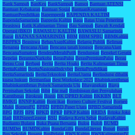
Bank Sampah
BanKeu
BankSampah
Bansos
Bantuan ATENSI
Bantuan Kebakaran
Bantuan Sosial
BantuanKeuangan
BantuanPendidikan
Bapemperda
BAPENDA KALTIM
BapendaSamarinda
Bappeda Kaltim
Baqa
Batas Usia Penerima
Beasiswa
Batik Kalimantan Timur
Bau Sampah
Bawah Kendali
Operasi (BKO)
BAWASLU KALTIM
BAWASLU Samarinda
Bazar
BAZNAS SAMARINDA
BBM
BBM SPBU
BBMKaltim
BBPPKS
Beasiswa
BebasAsapKaltim
Belanja Publik
Belimau
Benanga
Bencana Alam
Bencana tanah longsor
BencanaAlam
BencanaSumatera
BenderaMerahPutih
Bendungan
Bengkel Geratis
Bepelas
BerantasNarkoba
BerasPalsu
BerasPremiumPalsu
Berau
Berau Coal
Berbagi
Berita
Berita Hoaks
Berita Kalimantan Timur
BeritaKaltim
BeritaNasionalIndcyber
BeritaPendidikan
BeritaSamarinda
BeritaTeknologi
BeritaUtama
Berlindung dibalik
kuasa hukum
Bermanfaat
Best Workplace 2025
Bhabinkamtibmas
Bhabinkamtibmas Polsek Samarinda Ulu
Bhayangkara
Biaya
Perpisahan Sekolah
Bibit
Big mall
Bimbingan dan Penyuluhan
Kamtibmas
Birokrasi
Bisnis
BK DPRD Kaltim
BKKBN
BLT
BMKG
BNNP Kaltim
Bom ikan
Borneo Culture Festival
Borneo
Mukti
BorneoFC
BPBD
BPBD Paser Utara
BPBD Samarinda
BPG
BPJS
BPK
BPKD
BPKP
BPKP Kaltim
BRIDA
Bripka Joko
Hadi
BRISuperLeague
BSU
Budaya Kerja Sehat
BudayaKaltim
Budianto Bulang
Buka Puasa Bersama
Bulog
Buloh
BUMD
BUMDes
BUMDKaltim
BundaGilfa
BundaLiterasi
Bupati
Buruh
Bus Sekolah
Busang
BusPelajar
BWS Kaltim
BWSKalimantanIV