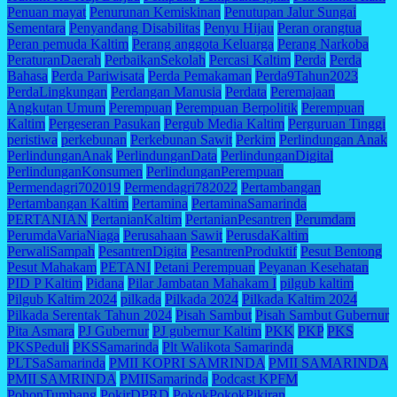
Penuan mayat
Penurunan Kemiskinan
Penutupan Jalur Sungai
Sementara
Penyandang Disabilitas
Penyu Hijau
Peran orangtua
Peran pemuda Kaltim
Perang anggota Keluarga
Perang Narkoba
PeraturanDaerah
PerbaikanSekolah
Percasi Kaltim
Perda
Perda
Bahasa
Perda Pariwisata
Perda Pemakaman
Perda9Tahun2023
PerdaLingkungan
Perdangan Manusia
Perdata
Peremajaan
Angkutan Umum
Perempuan
Perempuan Berpolitik
Perempuan
Kaltim
Pergeseran Pasukan
Pergub Media Kaltim
Perguruan Tinggi
peristiwa
perkebunan
Perkebunan Sawit
Perkim
Perlindungan Anak
PerlindunganAnak
PerlindunganData
PerlindunganDigital
PerlindunganKonsumen
PerlindunganPerempuan
Permendagri702019
Permendagri782022
Pertambangan
Pertambangan Kaltim
Pertamina
PertaminaSamarinda
PERTANIAN
PertanianKaltim
PertanianPesantren
Perumdam
PerumdaVariaNiaga
Perusahaan Sawit
PerusdaKaltim
PerwaliSampah
PesantrenDigita
PesantrenProduktif
Pesut Bentong
Pesut Mahakam
PETANI
Petani Perempuan
Peyanan Kesehatan
PID P Kaltim
Pidana
Pilar Jambatan Mahakam I
pilgub kaltim
Pilgub Kaltim 2024
pilkada
Pilkada 2024
Pilkada Kaltim 2024
Pilkada Serentak Tahun 2024
Pisah Sambut
Pisah Sambut Gubernur
Pita Asmara
PJ Gubernur
PJ gubernur Kaltim
PKK
PKP
PKS
PKSPeduli
PKSSamarinda
Plt Walikota Samarinda
PLTSaSamarinda
PMII KOPRI SAMRINDA
PMII SAMARINDA
PMII SAMRINDA
PMIISamarinda
Podcast KPFM
PohonTumbang
PokirDPRD
PokokPokokPikiran