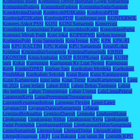
Komunitas Bugis
Komunitas Driver Bubuhan Gojek Samarinda
KomunitasBudaya
KomunitasFashion
KomunitasSadarSampah
KonektivitasDaerah
KonfercabPDIKaltim
KonfercabPDIP
KonferdaPDIKaltim
KonferdaPDIP
Konferensi pers
KONFERWIL
Kongres Askot PSSI
KONI
KONI Samarinda
Konservasi
Konsilidasi
Konsolidasi Partai
KonsolidasiKader
KonsolidasiPartai
Koperasi Merah Putih
Kopi lokal
KOPRIPMII
korban longsor
KorlantasPolri
Kota Samarinda
KotaTepian
KPC
KPK
KPK-RI
kpu
KPU KALTIM
KPU Kubar
KPU Samarinda
KreatifLokal
Kriminal
KriminalitasSamarinda
KriminalSamarinda
KRISIS
EKONOMI
KrisisAmbulan
KSOP
KSOPKelasI
Kubar
KUHP
baru
Kukar
Kunjungan
Kunjungan Ke Luar Negeri
Kunjungan
Kerja
KunkerDPRD
Kurban Sapi
Kurikulum Merdeka
Kurikulum
Pendidikan
Kurikulum Sekolah
Kutai Barat
Kutai Karatanegara
Kutai Kartanegara
kutai lama
Kutai Timur
KutaiKartanegara
L
Lagu
hit 2024
Lagu terlaris
Lahan BBE
Lahan Bekas Tambang
Lahan
eks tambang
Lahan Transmigrasi
Lahan Unmul
LaluLintasPelajar
LapanganKerja
LapasPerempuanTenggarong
LaporanKeuanganIndosat
Larangan Flexing
Lawe-Lawe
Layanan110
LayananDaruratSamarinda
Lebaran
LegislasiBerkualitas
LegislasiDaerah
Lempake
LindungiHutan
Lingkungan
Lingkungan Hidup
Lingkungan Kerja
Lingkungan
Padat Penduduk
LingkunganHidup
LingkunganHidupSamarinda
LintasSamarinda
LiterasiAnak
LiterasiDigital
LiterasiKaltim
LiterasiKeuangan
LKPJ
Loa Bakung
Loa janan Ilir
Logistik KPU