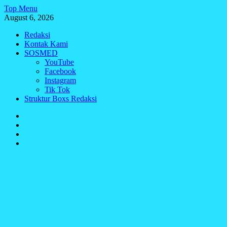
Skip
Top Menu
to
August 6, 2026
content
Redaksi
Kontak Kami
SOSMED
YouTube
Facebook
Instagram
Tik Tok
Struktur Boxs Redaksi
Redaksi
Kontak
Kami
SOSMED
Struktur
Boxs
Redaksi