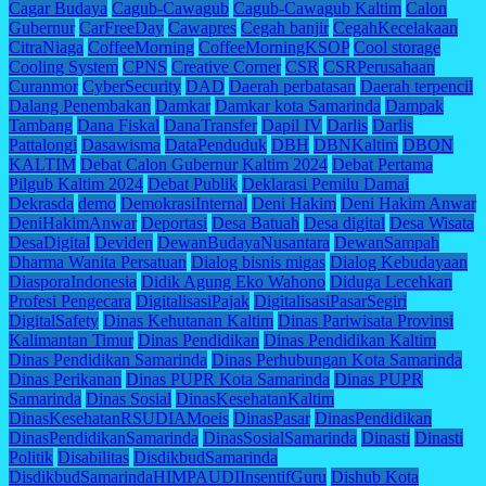
Cagar Budaya
Cagub-Cawagub
Cagub-Cawagub Kaltim
Calon
Gubernur
CarFreeDay
Cawapres
Cegah banjir
CegahKecelakaan
CitraNiaga
CoffeeMorning
CoffeeMorningKSOP
Cool storage
Cooling System
CPNS
Creative Corner
CSR
CSRPerusahaan
Curanmor
CyberSecurity
DAD
Daerah perbatasan
Daerah terpencil
Dalang Penembakan
Damkar
Damkar kota Samarinda
Dampak
Tambang
Dana Fiskal
DanaTransfer
Dapil IV
Darlis
Darlis
Pattalongi
Dasawisma
DataPenduduk
DBH
DBNKaltim
DBON
KALTIM
Debat Calon Gubernur Kaltim 2024
Debat Pertama
Pilgub Kaltim 2024
Debat Publik
Deklarasi Pemilu Damai
Dekrasda
demo
DemokrasiInternal
Deni Hakim
Deni Hakim Anwar
DeniHakimAnwar
Deportasi
Desa Batuah
Desa digital
Desa Wisata
DesaDigital
Deviden
DewanBudayaNusantara
DewanSampah
Dharma Wanita Persatuan
Dialog bisnis migas
Dialog Kebudayaan
DiasporaIndonesia
Didik Agung Eko Wahono
Diduga Lecehkan
Profesi Pengecara
DigitalisasiPajak
DigitalisasiPasarSegiri
DigitalSafety
Dinas Kehutanan Kaltim
Dinas Pariwisata Provinsi
Kalimantan Timur
Dinas Pendidikan
Dinas Pendidikan Kaltim
Dinas Pendidikan Samarinda
Dinas Perhubungan Kota Samarinda
Dinas Perikanan
Dinas PUPR Kota Samarinda
Dinas PUPR
Samarinda
Dinas Sosial
DinasKesehatanKaltim
DinasKesehatanRSUDIAMoeis
DinasPasar
DinasPendidikan
DinasPendidikanSamarinda
DinasSosialSamarinda
Dinasti
Dinasti
Politik
Disabilitas
DisdikbudSamarinda
DisdikbudSamarindaHIMPAUDIInsentifGuru
Dishub Kota