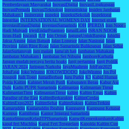
Pemberdayaan Masyarakat
InovasiDigital
InovasiLingkungan
InovasiPemuda
InovasiTeknologi
Inprastruktur
Insiden Jambatan
Mahakam I
Insinerator
inspeksi
InspeksiSekolah
Inspektorat
Integritas
INTERNATIONAL WOMENS DAY
Internet gratis
InvestasiEmasDigital
InvestasiSamarinda
IOH
IPERDA
Iran Noor -
Hadi Mulyadi
IrjenEndarPriantoro
IsmailLatisi
ISRAN NOOR
Isran-Hadi
Iswandi
IUP
Izin Ormas
JagungUntukBangsa
Jahidin
Jaksa Agung
Jalan Batuah
Jalan Longsor
Jalan Nasional
Jalan
Provinsi
Jalan Ring Road
Jalan Samarinda Balikpapan
Jalan Sehat
JalanSuriansyah
Jam malam
Jama'ah haji
Jambatan Mahakam
Jambatan Mahakam I
Jambatan Sei Nibung
JamboreKarhutla
Jangan mudah percaya berita hoaks
Janji pertamina
Janji Politik
JARAN 2024
Jaringan Narkoba
JayaMualimin
JobFair2025
JohaFajal
Joko Wiratno
JOKOWIDODO
JokoWiratno
Jos Pol
Josspoll
Judi Togel
JumatBerbagi
Juru Parkir
K3
Kabid Humas
Polda Kaltim
Kabinet Merah Putih
Kabupaten Berau
Kabur Aja
Dulu
Kadis PUPR Samarinda
Kalimantan
Kalimantan Timur
KalimantanTimu
KalimantanTimur
kaltim
Kaltim Emas
Kaltim
Paradise of the East
KaltimBerkarakter
KaltimCerdas
KaltimExpo2025
KaltimSehat
KaltimSukses
KaltimTerkini
Kamaruddin
Kamaruddin Ibrahim
Kampanye
Kampung Ketupat
Kampus
Kamtibmas
Kantor Imigrasi Samarinda
KantorImigrasiKelasITPISamarinda
KanwilKemenkumhamKaltim
kapal feri Muchlisa
Kapal Feri Tenggelam
Kapolda Kaltim Cup
2025
KapoldaKaltim
Kapolres Samarinda
Kapolresta Samarinda