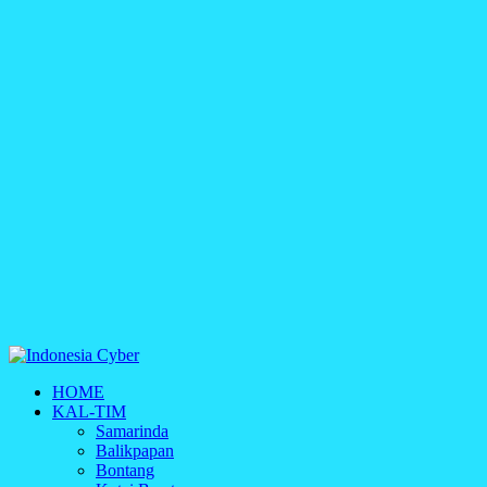
Indonesia Cyber
HOME
Media Cetak, Online & Streaming
KAL-TIM
Samarinda
Balikpapan
Bontang