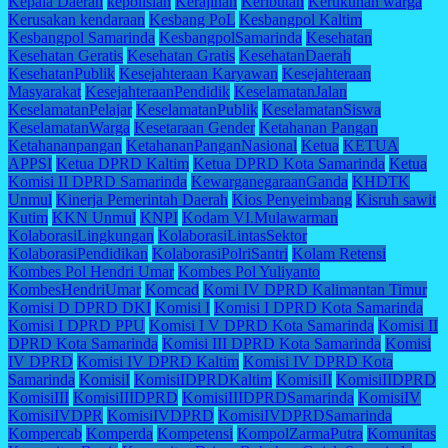
Kepala Daerah
kepolisian
Kerajinan
Keributan
Kerukunan warga
Kerusakan kendaraan
Kesbang PoL
Kesbangpol Kaltim
Kesbangpol Samarinda
KesbangpolSamarinda
Kesehatan
Kesehatan Geratis
Kesehatan Gratis
KesehatanDaerah
KesehatanPublik
Kesejahteraan Karyawan
Kesejahteraan
Masyarakat
KesejahteraanPendidik
KeselamatanJalan
KeselamatanPelajar
KeselamatanPublik
KeselamatanSiswa
KeselamatanWarga
Kesetaraan Gender
Ketahanan Pangan
Ketahananpangan
KetahananPanganNasional
Ketua
KETUA
APPSI
Ketua DPRD Kaltim
Ketua DPRD Kota Samarinda
Ketua
Komisi II DPRD Samarinda
KewarganegaraanGanda
KHDTK
Unmul
Kinerja Pemerintah Daerah
Kios Penyeimbang
Kisruh sawit
Kutim
KKN Unmul
KNPI
Kodam VI.Mulawarman
KolaborasiLingkungan
KolaborasiLintasSektor
KolaborasiPendidikan
KolaborasiPolriSantri
Kolam Retensi
Kombes Pol Hendri Umar
Kombes Pol Yuliyanto
KombesHendriUmar
Komcad
Komi IV DPRD Kalimantan Timur
Komisi D DPRD DKI
Komisi I
Komisi I DPRD Kota Samarinda
Komisi I DPRD PPU
Komisi I V DPRD Kota Samarinda
Komisi II
DPRD Kota Samarinda
Komisi III DPRD Kota Samarinda
Komisi
IV DPRD
Komisi IV DPRD Kaltim
Komisi IV DPRD Kota
Samarinda
KomisiI
KomisiIDPRDKaltim
KomisiII
KomisiIIDPRD
KomisiIII
KomisiIIIDPRD
KomisiIIIDPRDSamarinda
KomisiIV
KomisiIVDPR
KomisiIVDPRD
KomisiIVDPRDSamarinda
Kompercab
Komperda
Kompetensi
KompolZarmaPutra
Komunitas