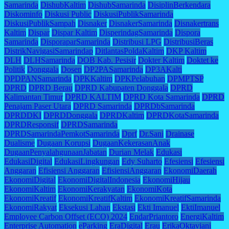
Samarinda
DishubKaltim
DishubSamarinda
DisiplinBerkendara
Diskominfo
Diskusi Public
DiskusiPublikSamarinda
DiskusiPublikSampah
Disnaker
DisnakerSamarinda
Disnakertrans
Kaltim
Dispar
Dispar Kaltim
DisperindagSamarinda
Dispora
Samarinda
DisporaparSamarinda
Distribusi LPG
DistribusiBeras
DistrikNavigasiSamarindap
DitlantasPoldaKaltim
DKP Kaltim
DLH
DLHSamarinda
DOB Kab. Pesisir
Dokter Kaltim
Doktet ke
Politik
Donggala
Dosen
DP2PASamarinda
DP3AKalti
DPDPANSamarinda
DPKKaltim
DPKPelabuhan
DPMPTSP
DPRD
DPRD Berau
DPRD Kabupaten Donggala
DPRD
Kalimantan Timur
DPRD KALTIM
DPRD Kota Samarinda
DPRD
Penajam Paser Utara
DPRD Samarinda
DPRDbSamarinda
DPRDDKI
DPRDDonggala
DPRDKaltim
DPRDKotaSamarinda
DPRDResponsif
DPRDSamarinda
DPRDSamarindaPemkotSamarinda
Dprf
Dr.Sani
Drainase
Dualisme
Dugaan Korupsi
DugaanKekerasanAnak
DugaanPenyalahgunaanJabatan
Durian Melak
Edukasi
EdukasiDigital
EdukasiLingkungan
Edy Suharto
Efesiensi
Efesiensi
Anggaran
Efisiensi Anggaran
EfisiensiAnggaran
EkonomiDaerah
EkonomiDigital
EkonomiDigitalIndonesia
EkonomiHijau
EkonomiKaltim
EkonomiKerakyatan
EkonomiKota
EkonomiKreatif
EkonomiKreatifKaltim
EkonomiKreatifSamarinda
EkonomiRakyat
Eksekusi Lahan
Ekstasi
Ekti Imanuel
EktiImanuel
Employee Carbon Offset (ECO) 2024
EndarPriantoro
EnergiKaltim
Enterprise Automation
eParking
EraDigital
Erau
ErikaOktaviani