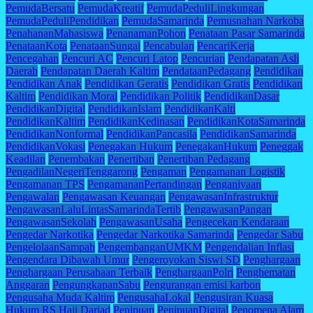
PemudaBersatu
PemudaKreatif
PemudaPeduliLingkungan
PemudaPeduliPendidikan
PemudaSamarinda
Pemusnahan Narkoba
PenahananMahasiswa
PenanamanPohon
Penataan Pasar Samarinda
PenataanKota
PenataanSungai
Pencabulan
PencariKerja
Pencegahan
Pencuri AC
Pencuri Latop
Pencurian
Pendapatan Asli
Daerah
Pendapatan Daerah Kaltim
PendataanPedagang
Pendidikan
Pendidikan Anak
Pendidikan Geratis
Pendidikan Gratis
Pendidikan
Kaltim
Pendidikan Moral
Pendidikan Politik
PendidikanDasar
PendidikanDigital
PendidikanIslam
PendidikanKalti
PendidikanKaltim
PendidikanKedinasan
PendidikanKotaSamarinda
PendidikanNonformal
PendidikanPancasila
PendidikanSamarinda
PendidikanVokasi
Penegakan Hukum
PenegakanHukum
Peneggak
Keadilan
Penembakan
Penertiban
Penertiban Pedagang
PengadilanNegeriTenggarong
Pengaman
Pengamanan Logistik
Pengamanan TPS
PengamananPertandingan
Penganiyaan
Pengawalan
Pengawasan Keuangan
PengawasanInfrastruktur
PengawasanLaluLintasSamarindaTertib
PengawasanPangan
PengawasanSekolah
PengawasanUsaha
Pengecekan Kendaraan
Pengedar Narkotika
Pengedar Narkotika Samarinda
Pengedar Sabu
PengelolaanSampah
PengembanganUMKM
Pengendalian Inflasi
Pengendara Dibawah Umur
Pengeroyokan Siswi SD
Penghargaan
Penghargaan Perusahaan Terbaik
PenghargaanPolri
Penghematan
Anggaran
PengungkapanSabu
Pengurangan emisi karbon
Pengusaha Muda Kaltim
PengusahaLokal
Pengusiran Kuasa
Hukum RS Haji Darjad
Penipuan
PenipuanDigital
Penomena Alam