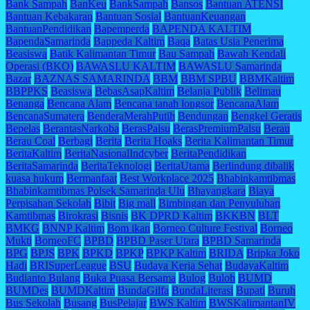
Bank Sampah
BanKeu
BankSampah
Bansos
Bantuan ATENSI
Bantuan Kebakaran
Bantuan Sosial
BantuanKeuangan
BantuanPendidikan
Bapemperda
BAPENDA KALTIM
BapendaSamarinda
Bappeda Kaltim
Baqa
Batas Usia Penerima
Beasiswa
Batik Kalimantan Timur
Bau Sampah
Bawah Kendali
Operasi (BKO)
BAWASLU KALTIM
BAWASLU Samarinda
Bazar
BAZNAS SAMARINDA
BBM
BBM SPBU
BBMKaltim
BBPPKS
Beasiswa
BebasAsapKaltim
Belanja Publik
Belimau
Benanga
Bencana Alam
Bencana tanah longsor
BencanaAlam
BencanaSumatera
BenderaMerahPutih
Bendungan
Bengkel Geratis
Bepelas
BerantasNarkoba
BerasPalsu
BerasPremiumPalsu
Berau
Berau Coal
Berbagi
Berita
Berita Hoaks
Berita Kalimantan Timur
BeritaKaltim
BeritaNasionalIndcyber
BeritaPendidikan
BeritaSamarinda
BeritaTeknologi
BeritaUtama
Berlindung dibalik
kuasa hukum
Bermanfaat
Best Workplace 2025
Bhabinkamtibmas
Bhabinkamtibmas Polsek Samarinda Ulu
Bhayangkara
Biaya
Perpisahan Sekolah
Bibit
Big mall
Bimbingan dan Penyuluhan
Kamtibmas
Birokrasi
Bisnis
BK DPRD Kaltim
BKKBN
BLT
BMKG
BNNP Kaltim
Bom ikan
Borneo Culture Festival
Borneo
Mukti
BorneoFC
BPBD
BPBD Paser Utara
BPBD Samarinda
BPG
BPJS
BPK
BPKD
BPKP
BPKP Kaltim
BRIDA
Bripka Joko
Hadi
BRISuperLeague
BSU
Budaya Kerja Sehat
BudayaKaltim
Budianto Bulang
Buka Puasa Bersama
Bulog
Buloh
BUMD
BUMDes
BUMDKaltim
BundaGilfa
BundaLiterasi
Bupati
Buruh
Bus Sekolah
Busang
BusPelajar
BWS Kaltim
BWSKalimantanIV