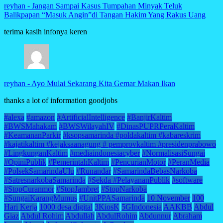
reyhan
-
Jangan Sampai Kasus Tumpahan Minyak Teluk
Balikpapan “Masuk Angin”di Tangan Hakim Yang Rakus Uang
terima kasih infonya keren
reyhan
-
Ayo Mulai Sekarang Kita Gemar Makan Ikan
thanks a lot of information goodjobs
#alexa
#amazon
#ArtificialIntelligence
#BanjirKaltim
#BWSMahakam
#BWSWilayahIV
#DinasPUPRPeraKaltim
#KeamananParkir
#ksopsamarinda #poldakaltim #kabareskrim
#kajatikaltim #kejaksaanagung # pemprovkaltim #presidenprabowo
#LingkunganKaltim
#mediaindonesiacyber
#NormalisasiSungai
#OpiniPublik
#PemerintahKaltim
#PencurianMotor
#PeranMedia
#PolsekSamarindaUlu
#Runandar
#SamarindaBebasNarkoba
#SatresnarkobaSamarinda
#Sekda #PelayananPublik
#software
#StopCuranmor
#StopJambret
#StopNarkoba
#SungaiKarangMumus
#UnitPPASamarinda
10 November
100
Hari Kerja
1000 desa digital
3KiosK
5GIndonesia
AAKBB
Abdul
Giaz
Abdul Rohim
Abdullah
AbdulRohim
Abdunnur
Abraham