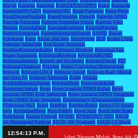
Mas'ud
Rakarnis
Rakernas
RAKERNASAPPSI
Rakor
Ranperda
RanperdaHIVAIDS
RanperdaTBC
Rapat Paripurna
Rapat Pleno
RapatDengarPendapat
RapatParipurna
Raperda
Raperda APBD
Raperda Pariwisata
Raperda Sempadan Sungai
Raperda Toko
Modern
RaperdaEkraf
RaperdaKesehatan
RaperdaPrioritas
RaperdaSamarinda
RaperdaSempadanSungai
RAPID
Rawan
Kebakaran
Razia
RaziaLaluLintas
RaziaPelajar
RDP
Reaksi Cepat
Polresata Samarinda
Real Estate Indonesia
RealisasiKeuanganKaltim
Reformasi Birokrasi
Reformasi Tata
Ruang Samarinda
ReformasiBirokrasi
ReformasiBUMD
ReformasiImigrasi
Refresh and Recharger
RegulasiDaerah
REI
ReklamasiTambang
Reklame
Rektor Universitas Mulawarman
Relawan
Relawan GNCP
Relawan Jasirah
Relawan Rudy Mas'ud
dan Seno Aji
Relawan Samarinda
Religi
relokasi
RelokasiBantaranSungai
RelokasiDepo
RenovasiSekolah
Repormasi hukum
Reses
Reses Anggota DPRD Kaltim
Reses
Anggota DPRD Kota Samarinda
Reses Anggota DPRD Samarinda
Reses DPRD Kota Samarinda
RetailIndustry #DigitalisasiRitel
#Teknologi #IoT
Retret
Retribusi
RetribusiParkir
Revisi UU tenaga
kerja
RevitalisasiPasar
Reza Fahlevi
Royal Suite
Royal Suite Hotel
Balikpapan
Rozani Erawadi
RPJMD
RPJMD2025_2029
RSUD
Aji Muhammad Parikesit
RSUD AW Syahranie
RSUD I.A Moeis
RSUDAWS
RSUDKaltim
RT/RW Aktif
Ruang Publik
Rudi
Mas'ud - Seno Aji
Rudy Mas'ud
Rudy Mas'ud - Seno Aji
Rudy-
kan Gedung SMA 10 dari Yayasan Melati, Seno Aji: Demi Zonas