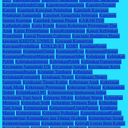
KapolrestaHendriUmar
KapolrestaSamarinda
KapolresTeraktif
Kapolri
Kapolsek Kawasan Pelabuhan
Kapolsek Kawasan
Pelabuhan Samarinda
Kapolsek Samarinda Seberang
Kapolsek
Sungai Kunjang
Kapolsek Sungai Pinang
KARAKTER
KarhutlaKaltim
Kartu Kredit
Kasus Kekerasan Perempuan Dan
Anak
Kasus Penggelapan
KasusKeimigrasian
Kawal Kebijakan
Pemerintah
Kawal Program Gubernur
Kawasan Budidaya Hutan
kawasan KHDTK UNMUL
Kawasan Konservasi
KawasanPendidikan
KDKLB-KT
KDRT
KeadilanSosial
Keamanan
KeamananDigital
KeamananKota
KeamananPangan
KeamananPerairanMahakam
KeamananSiber
Kebakaran
Kebijakan
Publik
KebijakanImigrasi
KebijakanPublik
KebijakanTransportasi
Kecamatan Samarinda Ulu
Kecamatan Sepaku
Kecelakaan Kerja
KecerdasanBuatan
Kegiatan Tambang
Kehutanan
KejahatanKonsumen
Kejaksaan Negeri
Kejaksaan Negeri
Samarinda
Kejaksaan Tinggi Kaltim
Kekerasan Anak
Kekerasan
Anak Muda
Kekerasan Perempuan
Kekerasan Seksual
Kekurangan
Doktet
KelangkaanLPG
Kelangsungan lingkungan hidup
Kelompok Tani Sawit
Keluarga Miskin
Keluhan Warga
Kelurahan
Mentawir
Kelurahan Selili
Kelurahan Sempaja Barat
Kelurahan
Tani Aman
Kemanusiaan
KemanusiaanUntukPangan
Kembang
Mapan
Kemenimipas
Kemenko Polhukam
KemenkumhamKaltim
Kementerian Komunikasi dan Digital (Komdig
Kementerian Sosial
KementerianImigrasi
Kenakalan remaja
Kenyah Lepoq Bem Kaltim