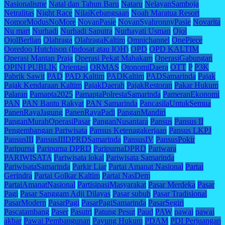
Nasionalisme
Natal dan Tahun Baru
Nataru
NelayanSamboja
Netralitas
Night Race
NilaiKebangsaan
Noah Maratua Resort
NomorModusNoMore
NovanPasie
NovanSyahronnyPasie
Novarita
Nu mart
Nurhadi
Nurhadi Saputra
Nurhayati Usman
Ojol
OjolBerlian
Olahraga
OlahragaKaltim
Omnichannel
OnePiece
Ooredoo Hutchison (Indosat atau IOH)
OPD
OPD KALTIM
Operasi Mantap Praja
Operasi Pekat Mahakam
OperasiGabungan
OPINI PUBLIK
Orientasi
ORMAS
OtonomiDaera
OTT
P
P3K
Pabrik Sawit
PAD
PAD Kaltim
PADKaltim
PADSamarinda
Pajak
Pajak Kendaraan Kaltim
PajakDaerah
PajakRestoran
Pakar Hukum
Palaran
Pamapta2025
PamaptaPolrestaSamarinda
PameranEkonomi
PAN
PAN Bantu Rakyat
PAN Samarinda
PancasilaUntukSemua
PanenRayaJagung
PanenRayaPadi
PanganMandiri
PanganMurahOperasiPasar
PanganNusantara
Pansus
Pansus II
Pengembangan Pariwisata
Pansus Ketenagakerjaan
Pansus LKPJ
PansusIII
PansusIIIDPRDSamarinda
PansusIV
PansusPokir
Paripurna
Paripurna DPRD
ParipurnaDPRD
Pariwara
PARIWISATA
Pariwisata lokal
Pariwisata Samarinda
PariwisataSamarinda
Parkir Liar
Partai Amanat Nasional
Partai
Gerindra
Partai Golkar Kaltim
Partai NasDem
PartaiAmanatNasional
PartisipasiMasyarakat
Pasar Merdeka
Pasar
Pagi
Pasar Sanggam Adji Dilayas
Pasar subuh
Pasar Tradisional
PasarModern
PasarPagi
PasarPagiSamarinda
PasarSegiri
Pascatambang
Paser
Pasutri
Patung Pesut
Paud
PAW
pawai
pawai
akbar
Pawai Pembangunan
Payung Hukum
PDAM
PDI Perjuangan