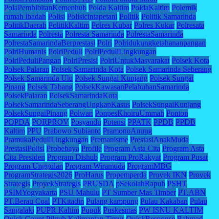
PolaPembibitanKemenhub
Polda Kaltim
PoldaKaltim
Polemik
rumah ibadah
Polisi
Polisicintapetani
Politik
Politik Samarinda
PolitikDaerah
PolitikKaltim
Polres Kubar
Polres Kukar
Polresata
Samarinda
Polresta
Polresta Samarinda
PolrestaSamarinda
PolrestaSamarindaBerprestasi
Polri
Polridukungketahananpangan
PolriHumanis
PolriPeduli
PolriPeduliLingkungan
PolriPeduliPangan
PolriPresisi
PolriUntukMasyarakat
Polsek Kota
Polsek Palaran
Polsek Samarinda Kota
Polsek Samarinda Seberang
Polsek Samarinda Ulu
Polsek Sungai Kunjang
Polsek Sungai
Pinang
Polsek Tabang
PolsekKawasanPelabuhanSamarinda
PolsekPalaran
PolsekSamarindaKota
PolsekSamarindaSeberangUngkapKasus
PolsekSungaiKunjang
PolsekSungaiPinang
Polwan
PonpesKhoiruUmmah
Ponton
POPDA
PORPROV
Posyandu
Potensi
PPATK
PPDB
PPDB
Kaltim
PPU
Prabowo Subianto
PramonoAnung
PramukaPeduliLingkungan
Premanisme
PrestasiAnakMuda
PrestasiPolisi
Probebaya
Profile
Program Asta Cita
Program Asta
Cita Presiden
Program Dishub
Program ProRakyat
Program Pusat
Program Unggulan
Program Wiramuda
ProgramMBG
ProgramStrategis2026
ProHarus
Propemperda
Proyek IKN
Proyek
Strategis
ProyekStrategis
PRUSDA
pSekolahRapuh
PSHT
PSIMYogyakarta
PSU Mahulu
PT Sumber Mas Timber
PT.ABN
PT.Berau Coal
PTKitadin
Pulang kampung
Pulau Kakaban
Pulau
Sangalaki
PUPR Kaltim
Pupuk
Puskesmas
PW ISNU KALTIM
Quick Count Pilgub Kalimantan Timur
QuickResponse
Rahmad