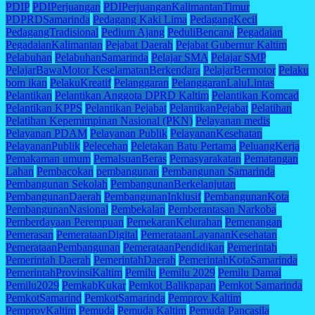
PDIP
PDIPerjuangan
PDIPerjuanganKalimantanTimur
PDPRDSamarinda
Pedagang Kaki Lima
PedagangKecil
PedagangTradisional
Pedium Ajang
PeduliBencana
Pegadaian
PegadaianKalimantan
Pejabat Daerah
Pejabat Gubernur Kaltim
Pelabuhan
PelabuhanSamarinda
Pelajar SMA
Pelajar SMP
PelajarBawaMotor KeselamatanBerkendara
PelajarBermotor
Pelaku
bom ikan
PelakuKreatif
Pelanggaran
PelanggaranLaluLintas
Pelantikan
Pelantikan Anggota DPRD Kaltim
Pelantikan Komcad
Pelantikan KPPS
Pelantikan Pejabat
PelantikanPejabat
Pelatihan
Pelatihan Kepemimpinan Nasional (PKN)
Pelayanan medis
Pelayanan PDAM
Pelayanan Publik
PelayananKesehatan
PelayananPublik
Pelecehan
Peletakan Batu Pertama
PeluangKerja
Pemakaman umum
PemalsuanBeras
Pemasyarakatan
Pematangan
Lahan
Pembacokan
pembangunan
Pembangunan Samarinda
Pembangunan Sekolah
PembangunanBerkelanjutan
PembangunanDaerah
PembangunanInklusif
PembangunanKota
PembangunanNasional
Pembekalan
Pemberantasan Narkoba
Pemberdayaan Perempuan
PemekaranKelurahan
Pemenangan
Pemerasan
PemerataanDigital
PemerataanLayananKesehatan
PemerataanPembangunan
PemerataanPendidikan
Pemerintah
Pemerintah Daerah
PemerintahDaerah
PemerintahKotaSamarinda
PemerintahProvinsiKaltim
Pemilu
Pemilu 2029
Pemilu Damai
Pemilu2029
PemkabKukar
Pemkot Balikpapan
Pemkot Samarinda
PemkotSamarind
PemkotSamarinda
Pemprov Kaltim
PemprovKaltim
Pemuda
Pemuda Kaltim
Pemuda Pancasila