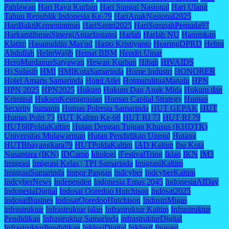
Pahlawan
Hari Raya Kurban
Hari Sungai Nasional
Hari Ulang
Tahun Republik Indonesia Ke-79
HariAnakNasional2025
HariBaktiKemenimipas
HariSantri2025
HariSumpahPemuda97
HarkamtibmasSinergiAntarInstansi
Harlah
Harlah NU
Harumkan
Klatim
Hasanuddin Mas'ud
Hasto Kristiyanto
HearingDPRD
Helmi
Abdullah
HelmWajib
Hemat BBM
Hendri Umar
HeroMardanusSatyawan
Hewan Kurban
Hibah
HIVAIDS
Hj.Sulasih
HMI
HMIKotaSamarinda
Home Industri
HONORER
Hotel Amaris Samarinda
Hotel Atlet
HotmarulituaManalu
HPN
HPN 2025
HPN2025
Hukum
Hukum Dan Anak Mida
Hukum dan
Kriminal
HukumKeimigrasian
Human Capital Strategy
Human
Security
humanis
Humas Polresta Samarinda
HUT GEPAK
HUT
Humas Polri 73
HUT Kaltim Ke-68
HUT RI 73
HUT RI 79
HUT68PoldaKaltim
Hutan Dengan Tujuan Khusus (KHDTK)
Universitas Mulawarman
Hutan Pendidikan Unmul
Hutang
HUTBhayangkara79
HUTPoldaKaltim
IAD Kaltim
Ibu Kota
Nusantara (IKN)
IDCamp
Idiologi
iFestivalTring
Iklan
IKN
IM3
Imigrasi
Imigrasi Kelas | TPI Samarinda
ImigrasiKaltim
ImigrasiSamarinda
Impor Pangan
Indcyber
IndcyberKaltim
IndcyberNews
Independen
Indonesia Emas 2045
IndonesiaAIDay
IndonesiaDigital
Indosat Ooredoo Hutchison
Indosat2025
IndosatBusines
IndosatOoredooHutchison
IndustriMigas
infrastruktur
Infrastruktur jalan
Infrastruktur Kaltim
Infrastruktur
Pendidikan
Infrastruktur Samarinda
infrastrukturDigital
InfrastrukturPendidikan
InklusiDigital
Inklusif
Inovasi