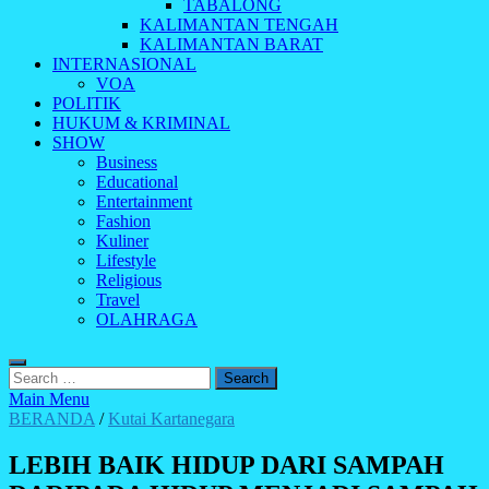
TABALONG
KALIMANTAN TENGAH
KALIMANTAN BARAT
INTERNASIONAL
VOA
POLITIK
HUKUM & KRIMINAL
SHOW
Business
Educational
Entertainment
Fashion
Kuliner
Lifestyle
Religious
Travel
OLAHRAGA
Search
for:
Main Menu
BERANDA
/
Kutai Kartanegara
LEBIH BAIK HIDUP DARI SAMPAH