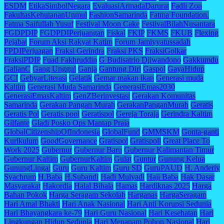
ESDM
EtikaSimbolNegara
EvaluasiArmadaDarurat
Fadli Zon
FakultasKehutananUnmul
FashionSamarinda
Fatma Foundation.
Fatma Saifullah Yusuf
Festival Moon Cake
FestivalBilahNusantara
FGDPDIP
FGDPDIPerjuangan
Fiskal
FKIP
FKMS
FKUB
Flexing
Pejabat
Forum Aksi Rakyat Katim
Forum Jamiyyatussadah
FPDIPerjuagan
Fraksi Gerindra
Fraksi PKS
FraksiGolkar
FraksiPDIP
Fuad Fakhruddin
G Budisatrio Djiwandono
Gakkumdu
GalianC
Gang Unggul
Ganja
Gantung Diri
Gaspol
GayaHidup
GCI
GebyarLiterasi
Gelatik
Gemar makan ikan
Generasi muda
Kaltim
Generasi Muda Samarinda
GenerasiEmas2030
GenerasiEmasKaltim
GenZBerinvestasi
Gerakan Komunitas
Samarinda
Gerakan Pangan Murah
GerakanPanganMurah
Geratis
Geratis Pol
Geratis pool
Geratispol
Gereja Toraja
Gerindra Kaltim
Gilfante
Gladi Posko Ops Mantap Praja
GlobalCitizenshipOfIndonesia
GlobalFund
GMMSKM
Gonta-ganti
Kurikulum
GoodGovernance
Gratispol
Gratispoll
Great Place To
Work 2025
Gubernur
Gubernur Baru
Gubernur Kalimantan Timur
Gubernur Kaltim
GubernurKaltim
Gulat
Guntur
Gunung Kelua
GunungLingai
Guru
Guru Kaltim
Guru SD
GuruPAUD
H. Anderiy
Syachrum
H.Baba
H.Subandi
Hadi Mulyadi
Haji Baba
Hak Dasar
Masyarakat
Hakordia
Halal Bihala
Hamas
Hardiknas 2025
Harga
Bahan Pokok
Harga Seragam Sekolah
Harganas
HargaSeragam
Hari Amal Bhakti
Hari Anak Nasional
Hari Anti Korupsi Sedunia
Hari Bhayangkara ke-79
Hari Guru Nasional
Hari Kesehatan
Hari
Lingkungan Hidup Sedunia
Hari Menanam Pohon Nasional
Hari