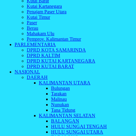
Kutai Barat
Kutai Kartanegara
Penajam Paser Utara
Kutai Timur
Paser
Berau
Mahakam Ulu
Pemprov. Kalimantan Timur
PARLEMENTARIA
DPRD KOTA SAMARINDA
DPRD KALTIM
DPRD KUTAI KARTANEGARA
DPRD KUTAI BARAT
NASIONAL
DAERAH
KALIMANTAN UTARA
Bulungan
Tarakan
Malinau
Nunukan
Tana Tidung
KALIMANTAN SELATAN
BALANGAN
HULU SUNGAI TENGAH
HULU SUNGAI UTARA