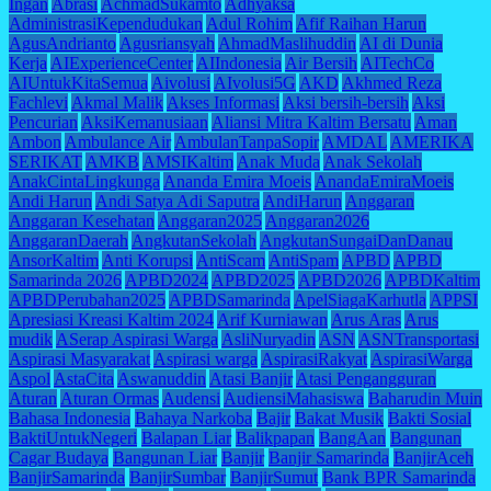
Ingan
Abrasi
AchmadSukamto
Adhyaksa
AdministrasiKependudukan
Adul Rohim
Afif Raihan Harun
AgusAndrianto
Agusriansyah
AhmadMaslihuddin
AI di Dunia
Kerja
AIExperienceCenter
AIIndonesia
Air Bersih
AITechCo
AIUntukKitaSemua
Aivolusi
AIvolusi5G
AKD
Akhmed Reza
Fachlevi
Akmal Malik
Akses Informasi
Aksi bersih-bersih
Aksi
Pencurian
AksiKemanusiaan
Aliansi Mitra Kaltim Bersatu
Aman
Ambon
Ambulance Air
AmbulanTanpaSopir
AMDAL
AMERIKA
SERIKAT
AMKB
AMSIKaltim
Anak Muda
Anak Sekolah
AnakCintaLingkunga
Ananda Emira Moeis
AnandaEmiraMoeis
Andi Harun
Andi Satya Adi Saputra
AndiHarun
Anggaran
Anggaran Kesehatan
Anggaran2025
Anggaran2026
AnggaranDaerah
AngkutanSekolah
AngkutanSungaiDanDanau
AnsorKaltim
Anti Korupsi
AntiScam
AntiSpam
APBD
APBD
Samarinda 2026
APBD2024
APBD2025
APBD2026
APBDKaltim
APBDPerubahan2025
APBDSamarinda
ApelSiagaKarhutla
APPSI
Apresiasi Kreasi Kaltim 2024
Arif Kurniawan
Arus Aras
Arus
mudik
ASerap Aspirasi Warga
AsliNuryadin
ASN
ASNTransportasi
Aspirasi Masyarakat
Aspirasi warga
AspirasiRakyat
AspirasiWarga
Aspol
AstaCita
Aswanuddin
Atasi Banjir
Atasi Pengangguran
Aturan
Aturan Ormas
Audensi
AudiensiMahasiswa
Baharudin Muin
Bahasa Indonesia
Bahaya Narkoba
Bajir
Bakat Musik
Bakti Sosial
BaktiUntukNegeri
Balapan Liar
Balikpapan
BangAan
Bangunan
Cagar Budaya
Bangunan Liar
Banjir
Banjir Samarinda
BanjirAceh
BanjirSamarinda
BanjirSumbar
BanjirSumut
Bank BPR Samarinda