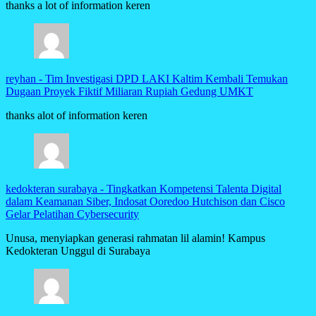
thanks a lot of information keren
reyhan
-
Tim Investigasi DPD LAKI Kaltim Kembali Temukan
Dugaan Proyek Fiktif Miliaran Rupiah Gedung UMKT
thanks alot of information keren
kedokteran surabaya
-
Tingkatkan Kompetensi Talenta Digital
dalam Keamanan Siber, Indosat Ooredoo Hutchison dan Cisco
Gelar Pelatihan Cybersecurity
Unusa, menyiapkan generasi rahmatan lil alamin! Kampus
Kedokteran Unggul di Surabaya