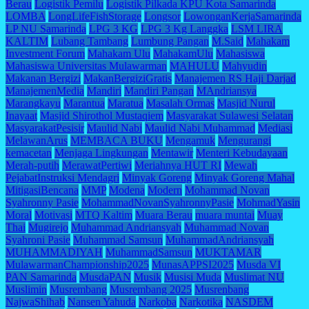
Berau
Logistik Pemilu
Logistik Pilkada KPU Kota Samarinda
LOMBA
LongLifeFishStorage
Longsor
LowonganKerjaSamarinda
LP NU Samarinda
LPG 3 KG
LPG 3 Kg Langgka
LSM LIRA
KALTIM
Lubang Tambang
Lumbung Pangan
M.Said
Mahakam
Investment Forum
Mahakam Ulu
MahakamUlu
Mahasiswa
Mahasiswa Universitas Mulawarman
MAHULU
Mahyudin
Makanan Bergizi
MakanBergiziGratis
Manajemen RS Haji Darjad
ManajemenMedia
Mandiri
Mandiri Pangan
MAndriansya
Marangkayu
Marantua
Maratua
Masalah Ormas
Masjid Nurul
Inayaat
Masjid Shirothol Mustaqiem
Masyarakat Sulawesi Selatan
MasyarakatPesisir
Maulid Nabi
Maulid Nabi Muhammad
Mediasi
MelawanArus
MEMBACA BUKU
Mengamuk
Mengurangi
kemacetan
Menjaga Lingkungan
Mentawir
Menteri Kebudayaan
Merah-putih
MerawatPertiwi
Meriahnya HUT RI
Mewah
PejabatInstruksi Mendagri
Minyak Goreng
Minyak Goreng Mahal
MitigasiBencana
MMP
Modena
Modern
Mohammad Novan
Syahronny Pasie
MohammadNovanSyahronnyPasie
MohmadYasin
Moral
Motivasi
MTQ Kaltim
Muara Berau
muara muntai
Muay
Thai
Mugirejo
Muhammad Andriansyah
Muhammad Novan
Syahroni Pasie
Muhammad Samsun
MuhammadAndriansyah
MUHAMMADIYAH
MuhammadSamsun
MUKTAMAR
MulawarmanChampionship2025
MunasAPPSI2025
Musda VI
PAN Samarinda
MusdaPAN
Musik
Musisi Muda
Muslimat NU
Muslimin
Musrembang
Musrembang 2025
Musrenbang
NajwaShihab
Nansen Yahuda
Narkoba
Narkotika
NASDEM