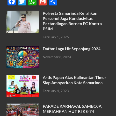
F
T
W
G
S
ac
w
h
m
h
Polresta Samarinda Kerahkan
e
itt
at
ail
ar
Personel Jaga Kondusivitas
b
er
s
Pertandingan Borneo FC Kontra
e
PSIM
o
A
February 1, 2026
o
p
k
p
Daftar Lagu Hit Sepanjang 2024
November 8, 2024
Artis Papan Atas Kalimantan Timur
Siap Ambyarkan Kota Samarinda
February 4, 2023
PARADE KARNAVAL SAMBOJA,
MERIAHKAN HUT RI KE-74