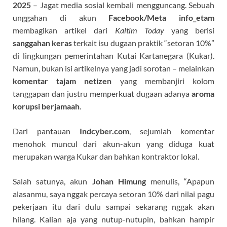
2025
– Jagat media sosial kembali mengguncang. Sebuah
unggahan di akun
Facebook/Meta info_etam
membagikan artikel dari
Kaltim Today
yang berisi
sanggahan keras
terkait isu dugaan praktik “setoran 10%”
di lingkungan pemerintahan Kutai Kartanegara (Kukar).
Namun, bukan isi artikelnya yang jadi sorotan – melainkan
komentar tajam netizen
yang membanjiri kolom
tanggapan dan justru memperkuat dugaan adanya
aroma
korupsi berjamaah
.
Dari pantauan
Indcyber.com
, sejumlah komentar
menohok muncul dari akun-akun yang diduga kuat
merupakan warga Kukar dan bahkan kontraktor lokal.
Salah satunya, akun
Johan Himung
menulis, “Apapun
alasanmu, saya nggak percaya setoran 10% dari nilai pagu
pekerjaan itu dari dulu sampai sekarang nggak akan
hilang. Kalian aja yang nutup-nutupin, bahkan hampir