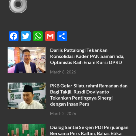
F
T
W
G
S
ac
w
h
m
h
Darlis Pattalongi Tekankan
e
itt
at
ail
ar
Konsolidasi Kader PAN Samarinda,
b
er
s
Optimistis Raih Enam Kursi DPRD
e
o
A
March 8, 2026
o
p
PKB Gelar Silaturahmi Ramadan dan
k
p
Bagi Takjil, Rusdi Doviyanto
Tekankan Pentingnya Sinergi
dengan Insan Pers
March 2, 2026
Dialog Santai Sekjen PDI Perjuangan
Bersama Pers Kaltim, Bahas Etika