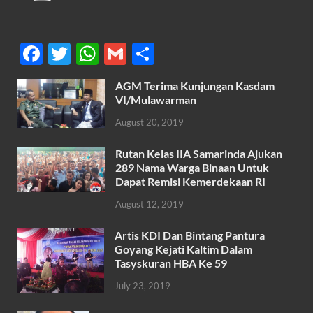
F
T
W
G
S
ac
w
h
m
h
AGM Terima Kunjungan Kasdam
e
itt
at
ail
ar
VI/Mulawarman
b
er
s
e
August 20, 2019
o
A
Rutan Kelas IIA Samarinda Ajukan
o
p
289 Nama Warga Binaan Untuk
k
p
Dapat Remisi Kemerdekaan RI
August 12, 2019
Artis KDI Dan Bintang Pantura
Goyang Kejati Kaltim Dalam
Tasyskuran HBA Ke 59
July 23, 2019