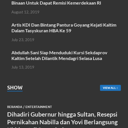
Binaan Untuk Dapat Remisi Kemerdekaan RI
o
p
August 12, 2019
k
p
Artis KDI Dan Bintang Pantura Goyang Kejati Kaltim
Dalam Tasyskuran HBA Ke 59
July 23, 2019
Abdullah Sani Siap Menduduki Kursi Sekdaprov
Kaltim Setelah Dilantik Mendagri Selasa Lusa
July 13, 2019
SHOW
VIEW ALL
BERANDA
/
ENTERTAINMENT
Dihadiri Gubernur hingga Sultan, Resepsi
Pernikahan Nabilla dan Yovi Berlangsung