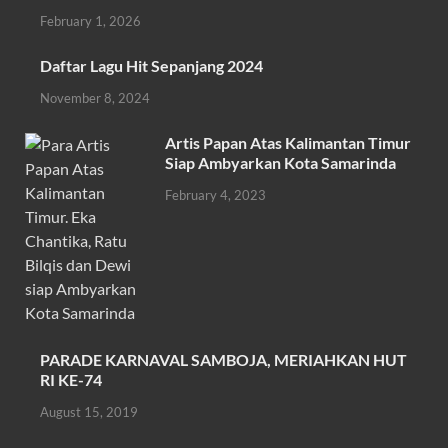
b
er
s
e
February 1, 2026
o
A
Daftar Lagu Hit Sepanjang 2024
o
p
November 8, 2024
k
p
Artis Papan Atas Kalimantan Timur
Siap Ambyarkan Kota Samarinda
February 4, 2023
PARADE KARNAVAL SAMBOJA, MERIAHKAN HUT
RI KE-74
August 15, 2019