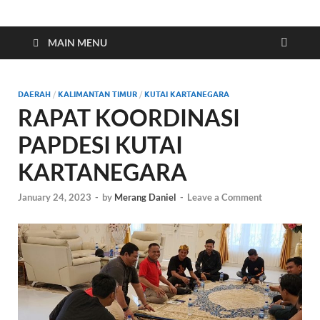
Indonesia Cyber
Media Cetak, Online & Streaming
MAIN MENU
DAERAH
/
KALIMANTAN TIMUR
/
KUTAI KARTANEGARA
RAPAT KOORDINASI
PAPDESI KUTAI
KARTANEGARA
January 24, 2023
-
by
Merang Daniel
-
Leave a Comment