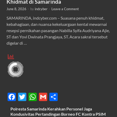
Khidmat di Samarinda
June 8, 2026
-
by
indcyber
-
Leave a Comment
SAMARINDA, indcyber.com – Suasana penuh khidmat,
kebahagiaan, dan nuansa kekeluargaan kental mewarnai
resepsi pernikahan pasangan Nabilla Syifa Audriyana Ajie,
ST dan Yovi Dwinata Prangjaya, ST. Acara sakral tersebut
digelar di …
F
T
W
G
S
ac
w
h
m
h
Polresta Samarinda Kerahkan Personel Jaga
e
itt
at
ail
ar
Kondusivitas Pertandingan Borneo FC Kontra PSIM