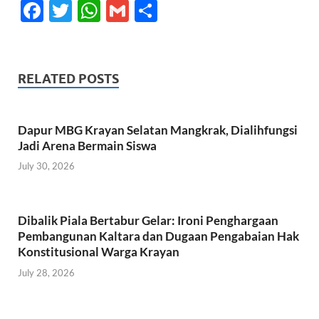
F
T
W
G
S
ac
w
h
m
h
e
itt
at
ail
ar
b
er
s
e
RELATED POSTS
o
A
o
p
Dapur MBG Krayan Selatan Mangkrak, Dialihfungsi
k
p
Jadi Arena Bermain Siswa
July 30, 2026
Dibalik Piala Bertabur Gelar: Ironi Penghargaan
Pembangunan Kaltara dan Dugaan Pengabaian Hak
Konstitusional Warga Krayan
July 28, 2026