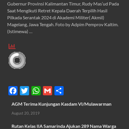
Gubernur Provinsi Kalimantan Timur, Rudy Mas’ud Pada
Saat Mengikuti Retret Kepala Daerah Terpilih Hasil
Pilkada Serantak 2024 di Akademi Militer( Akmil)
Magelang, Jawa Tengah. Foto by Adpim Pemprov Kaltim.
(Istimewa) …
F
T
W
G
S
ac
w
h
m
h
AGM Terima Kunjungan Kasdam VI/Mulawarman
e
itt
at
ail
ar
August 20, 2019
b
er
s
e
o
A
Rutan Kelas IIA Samarinda Ajukan 289 Nama Warga