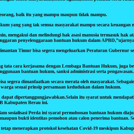
seorang, baik itu yang mampu maupun tidak mampu.
es hukum yang yang tak semua masyarakat mampu secara keuanga
min, mengakui dan melindungi hak asasi manusia termasuk hak a
anggaran penyelenggaraan bantuan hukum dalam APBD,”ujarnya
alimantan Timur bisa segera mengeluarkan Peraturan Gubernur se
ntang tata cara kerjasama dengan Lembaga Bantuan Hukum, juga ber
enggunaan bantuan hukum, sanksi administrasi serta pengawasan.
i bisa segera dimanfaatkan secara merata oleh masyarakat. Sebag
l warga sesuai prinsip persamaan kedudukan dalam hukum.
dan dapat dipertanggungjawabkan.Selain itu syarat untuk menda
B Kabupaten Berau ini.
lam sosialisasi Perda ini syarat permohonan bantuan hukum diaju
maupun bukti identitas pemohon atau calon penerima bantuan. S
etap menerapkan protokol kesehatan Covid-19 meskipun Kabupate