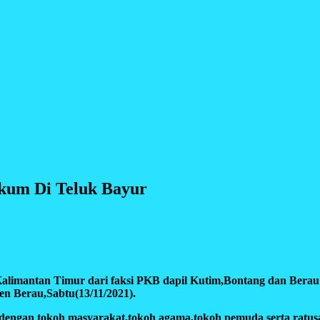
kum Di Teluk Bayur
limantan Timur dari faksi PKB dapil Kutim,Bontang dan Berau 
n Berau,Sabtu(13/11/2021).
dengan tokoh masyarakat,tokoh agama,tokoh pemuda serta ratusa