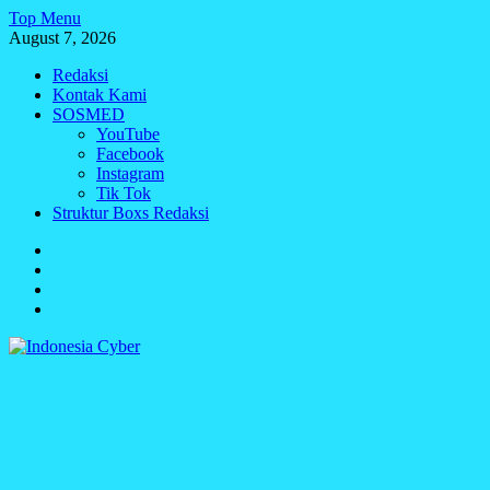
Skip
Top Menu
to
August 7, 2026
content
Redaksi
Kontak Kami
SOSMED
YouTube
Facebook
Instagram
Tik Tok
Struktur Boxs Redaksi
Redaksi
Kontak
Kami
SOSMED
Struktur
Boxs
Redaksi
Indonesia Cyber
Media Cetak, Online & Streaming