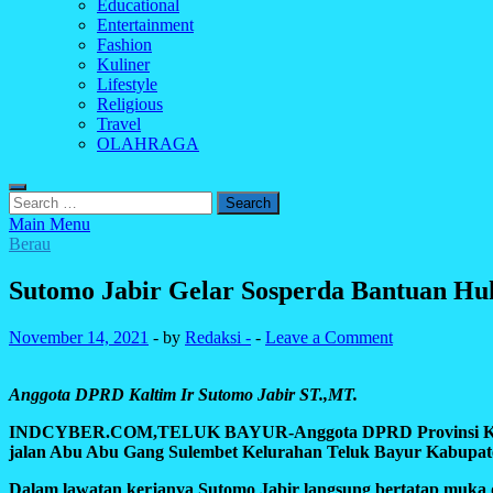
Educational
Entertainment
Fashion
Kuliner
Lifestyle
Religious
Travel
OLAHRAGA
Search
for:
Main Menu
Berau
Sutomo Jabir Gelar Sosperda Bantuan Hu
November 14, 2021
-
by
Redaksi -
-
Leave a Comment
Anggota DPRD Kaltim Ir Sutomo Jabir ST.,MT.
INDCYBER.COM,TELUK BAYUR-
Anggota DPRD Provinsi Ka
jalan Abu Abu Gang Sulembet Kelurahan Teluk Bayur Kabupate
Dalam lawatan kerjanya Sutomo Jabir langsung bertatap muka 