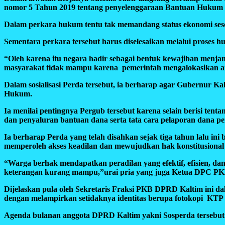
nomor 5 Tahun 2019 tentang penyelenggaraan Bantuan Hukum
Dalam perkara hukum tentu tak memandang status ekonomi se
Sementara perkara tersebut harus diselesaikan melalui pros
“Oleh karena itu negara hadir sebagai bentuk kewajiban menja
masyarakat tidak mampu karena pemerintah mengalokasikan 
Dalam sosialisasi Perda tersebut, ia berharap agar Gubernur K
Hukum.
Ia menilai pentingnya Pergub tersebut karena selain berisi te
dan penyaluran bantuan dana serta tata cara pelaporan dana p
Ia berharap Perda yang telah disahkan sejak tiga tahun lalu in
memperoleh akses keadilan dan mewujudkan hak konstitusiona
“Warga berhak mendapatkan peradilan yang efektif, efisien, 
keterangan kurang mampu,”urai pria yang juga Ketua DPC PK
Dijelaskan pula oleh Sekretaris Fraksi PKB DPRD Kaltim ini da
dengan melampirkan setidaknya identitas berupa fotokopi KTP 
Agenda bulanan anggota DPRD Kaltim yakni Sosperda tersebut t