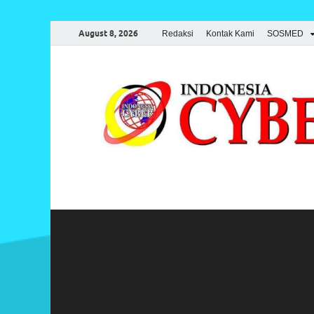
August 8, 2026
Redaksi
Kontak Kami
SOSMED
Indonesia Cyber
Media Cetak, Online & Streaming