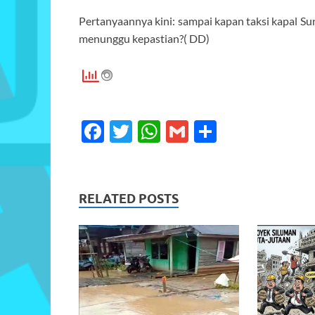
Pertanyaannya kini: sampai kapan taksi kapal 
menunggu kepastian?( DD)
F
T
W
G
S
ac
w
h
m
h
e
itt
at
ail
ar
b
er
s
e
RELATED POSTS
o
A
o
p
k
p