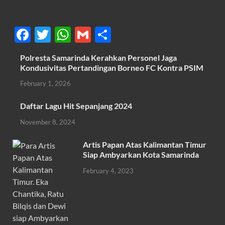
F
T
W
G
S
ac
w
h
m
h
Polresta Samarinda Kerahkan Personel Jaga
e
itt
at
ail
ar
Kondusivitas Pertandingan Borneo FC Kontra PSIM
b
er
s
e
February 1, 2026
o
A
Daftar Lagu Hit Sepanjang 2024
o
p
November 8, 2024
k
p
Artis Papan Atas Kalimantan Timur
Siap Ambyarkan Kota Samarinda
February 4, 2023