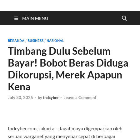
Indonesia Cyber
Media Cetak, Online & Streaming
MAIN MENU
BERANDA
/
BUSINESS
/
NASIONAL
Timbang Dulu Sebelum
Bayar! Bobot Beras Diduga
Dikorupsi, Merek Apapun
Kena
July 30, 2025
-
by
indcyber
-
Leave a Comment
Indcyber.com, Jakarta – Jagat maya digemparkan oleh
seruan warganet yang menyebar cepat di berbagai