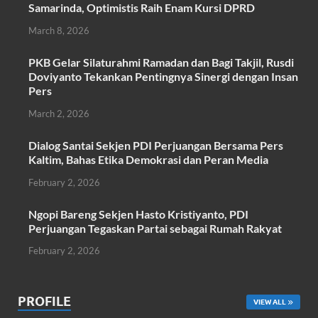
e
itt
at
ail
ar
Samarinda, Optimistis Raih Enam Kursi DPRD
b
er
s
e
March 8, 2026
o
A
PKB Gelar Silaturahmi Ramadan dan Bagi Takjil, Rusdi
o
p
Doviyanto Tekankan Pentingnya Sinergi dengan Insan
k
p
Pers
March 2, 2026
Dialog Santai Sekjen PDI Perjuangan Bersama Pers
Kaltim, Bahas Etika Demokrasi dan Peran Media
February 2, 2026
Ngopi Bareng Sekjen Hasto Kristiyanto, PDI
Perjuangan Tegaskan Partai sebagai Rumah Rakyat
February 2, 2026
PROFILE
VIEW ALL