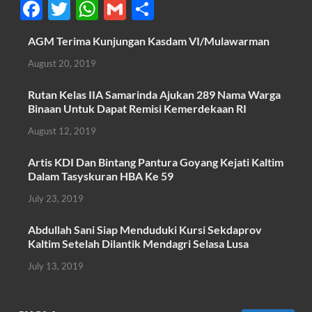
F
T
W
G
S
ac
w
h
m
h
AGM Terima Kunjungan Kasdam VI/Mulawarman
e
itt
at
ail
ar
August 20, 2019
b
er
s
e
o
A
Rutan Kelas IIA Samarinda Ajukan 289 Nama Warga
Binaan Untuk Dapat Remisi Kemerdekaan RI
o
p
August 12, 2019
k
p
Artis KDI Dan Bintang Pantura Goyang Kejati Kaltim
Dalam Tasyskuran HBA Ke 59
July 23, 2019
Abdullah Sani Siap Menduduki Kursi Sekdaprov
Kaltim Setelah Dilantik Mendagri Selasa Lusa
July 13, 2019