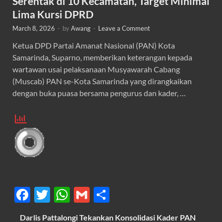
Serentak di 10 Kecamatan, Target Minimal
Lima Kursi DPRD
March 8, 2026
-
by
Awang
-
Leave a Comment
Ketua DPD Partai Amanat Nasional (PAN) Kota
Samarinda, Suparno, memberikan keterangan kepada
wartawan usai pelaksanaan Musyawarah Cabang
(Muscab) PAN se-Kota Samarinda yang dirangkaikan
dengan buka puasa bersama pengurus dan kader, …
F
T
W
G
S
ac
w
h
m
h
Darlis Pattalongi Tekankan Konsolidasi Kader PAN