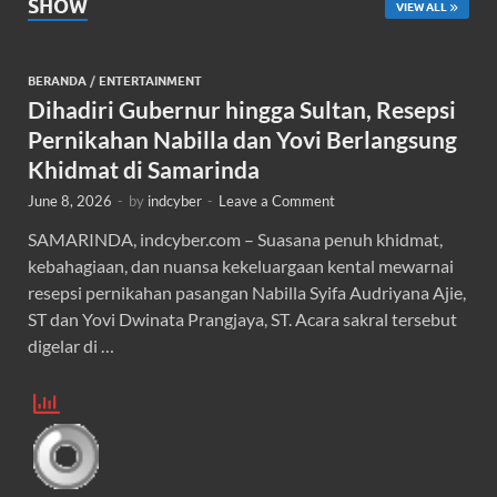
SHOW
VIEW ALL
BERANDA
/
ENTERTAINMENT
Dihadiri Gubernur hingga Sultan, Resepsi
Pernikahan Nabilla dan Yovi Berlangsung
Khidmat di Samarinda
June 8, 2026
-
by
indcyber
-
Leave a Comment
SAMARINDA, indcyber.com – Suasana penuh khidmat,
kebahagiaan, dan nuansa kekeluargaan kental mewarnai
resepsi pernikahan pasangan Nabilla Syifa Audriyana Ajie,
ST dan Yovi Dwinata Prangjaya, ST. Acara sakral tersebut
digelar di …