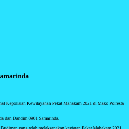
Samarinda
l Kepolisian Kewilayahan Pekat Mahakam 2021 di Mako Polresta
nda dan Dandim 0901 Samarinda.
f Budiman yang telah melaksanakan kegiatan Pekat Mahakam 2021,