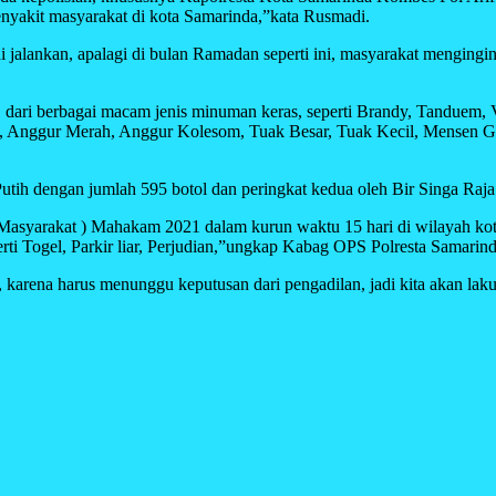
enyakit masyarakat di kota Samarinda,”kata Rusmadi.
i jalankan, apalagi di bulan Ramadan seperti ini, masyarakat mengi
51 dari berbagai macam jenis minuman keras, seperti Brandy, Tandue
ost, Anggur Merah, Anggur Kolesom, Tuak Besar, Tuak Kecil, Mensen 
Putih dengan jumlah 595 botol dan peringkat kedua oleh Bir Singa Raj
 Masyarakat ) Mahakam 2021 dalam kurun waktu 15 hari di wilayah kot
ti Togel, Parkir liar, Perjudian,”ungkap Kabag OPS Polresta Samarin
karena harus menunggu keputusan dari pengadilan, jadi kita akan lak