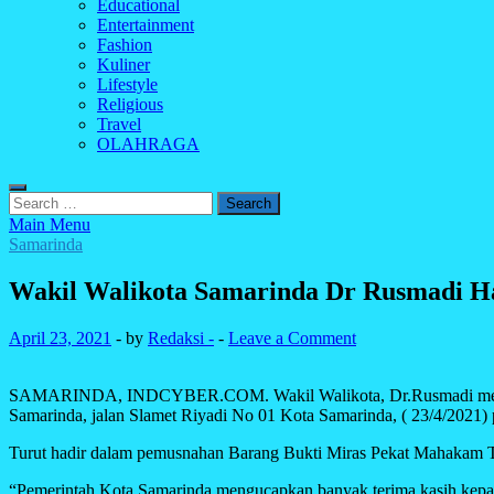
Educational
Entertainment
Fashion
Kuliner
Lifestyle
Religious
Travel
OLAHRAGA
Search
for:
Main Menu
Samarinda
Wakil Walikota Samarinda Dr Rusmadi Ha
April 23, 2021
-
by
Redaksi -
-
Leave a Comment
SAMARINDA, INDCYBER.COM. Wakil Walikota, Dr.Rusmadi mengikuti
Samarinda, jalan Slamet Riyadi No 01 Kota Samarinda, ( 23/4/2021) 
Turut hadir dalam pemusnahan Barang Bukti Miras Pekat Mahakam T
“Pemerintah Kota Samarinda mengucapkan banyak terima kasih kepa