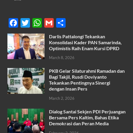
F
T
W
G
S
ac
w
h
m
h
Darlis Pattalongi Tekankan
e
itt
at
ail
ar
Konsolidasi Kader PAN Samarinda,
b
er
s
Optimistis Raih Enam Kursi DPRD
e
o
A
March 8, 2026
o
p
PKB Gelar Silaturahmi Ramadan dan
k
p
Bagi Takjil, Rusdi Doviyanto
Tekankan Pentingnya Sinergi
dengan Insan Pers
March 2, 2026
Dialog Santai Sekjen PDI Perjuangan
Bersama Pers Kaltim, Bahas Etika
Demokrasi dan Peran Media
February 2, 2026