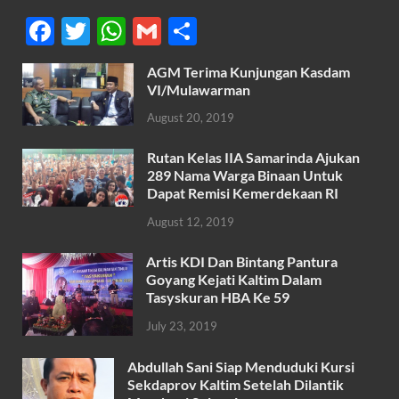
F
T
W
G
S
ac
w
h
m
h
AGM Terima Kunjungan Kasdam
e
itt
at
ail
ar
VI/Mulawarman
b
er
s
e
August 20, 2019
o
A
Rutan Kelas IIA Samarinda Ajukan
o
p
289 Nama Warga Binaan Untuk
k
p
Dapat Remisi Kemerdekaan RI
August 12, 2019
Artis KDI Dan Bintang Pantura
Goyang Kejati Kaltim Dalam
Tasyskuran HBA Ke 59
July 23, 2019
Abdullah Sani Siap Menduduki Kursi
Sekdaprov Kaltim Setelah Dilantik