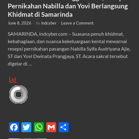
Pernikahan Nabilla dan Yovi Berlangsung
Khidmat di Samarinda
June 8, 2026
-
by
indcyber
-
Leave a Comment
SAMARINDA, indcyber.com – Suasana penuh khidmat,
kebahagiaan, dan nuansa kekeluargaan kental mewarnai
resepsi pernikahan pasangan Nabilla Syifa Audriyana Ajie,
ST dan Yovi Dwinata Prangjaya, ST. Acara sakral tersebut
digelar di …
F
T
W
G
S
ac
w
h
m
h