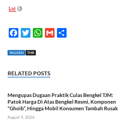
F
T
W
G
S
ac
w
h
m
h
e
itt
at
ail
ar
TAGGED
THR
b
er
s
e
o
A
RELATED POSTS
o
p
k
p
Mengupas Dugaan Praktik Culas Bengkel TJM:
Patok Harga Di Atas Bengkel Resmi, Komponen
“Ghoib”, Hingga Mobil Konsumen Tambah Rusak
August 9, 2026