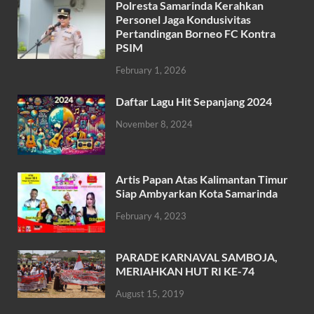
Polresta Samarinda Kerahkan
e
itt
at
ail
ar
Personel Jaga Kondusivitas
b
er
s
Pertandingan Borneo FC Kontra
e
PSIM
o
A
February 1, 2026
o
p
k
p
Daftar Lagu Hit Sepanjang 2024
November 8, 2024
Artis Papan Atas Kalimantan Timur
Siap Ambyarkan Kota Samarinda
February 4, 2023
PARADE KARNAVAL SAMBOJA,
MERIAHKAN HUT RI KE-74
August 15, 2019