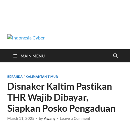
Indonesia
Media Cetak, Online & Streaming
Cyber
MAIN MENU
BERANDA
/
KALIMANTAN TIMUR
Disnaker Kaltim Pastikan
THR Wajib Dibayar,
Siapkan Posko Pengaduan
March 11, 2025
-
by
Awang
-
Leave a Comment