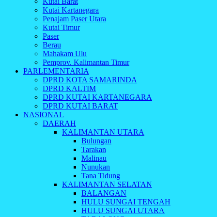
Kutai Barat
Kutai Kartanegara
Penajam Paser Utara
Kutai Timur
Paser
Berau
Mahakam Ulu
Pemprov. Kalimantan Timur
PARLEMENTARIA
DPRD KOTA SAMARINDA
DPRD KALTIM
DPRD KUTAI KARTANEGARA
DPRD KUTAI BARAT
NASIONAL
DAERAH
KALIMANTAN UTARA
Bulungan
Tarakan
Malinau
Nunukan
Tana Tidung
KALIMANTAN SELATAN
BALANGAN
HULU SUNGAI TENGAH
HULU SUNGAI UTARA