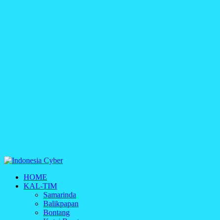
Indonesia Cyber
HOME
Media Cetak, Online & Streaming
KAL-TIM
Samarinda
Balikpapan
Bontang