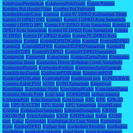
KolaborasiPendidikan
KolaborasiPolriSantri
Kolam Retensi
Kombes Pol Hendri Umar
Kombes Pol Yuliyanto
KombesHendriUmar
Komcad
Komi IV DPRD Kalimantan Timur
Komisi D DPRD DKI
Komisi I
Komisi I DPRD Kota Samarinda
Komisi I DPRD PPU
Komisi I V DPRD Kota Samarinda
Komisi II
DPRD Kota Samarinda
Komisi III DPRD Kota Samarinda
Komisi
IV DPRD
Komisi IV DPRD Kaltim
Komisi IV DPRD Kota
Samarinda
KomisiI
KomisiIDPRDKaltim
KomisiII
KomisiIIDPRD
KomisiIII
KomisiIIIDPRD
KomisiIIIDPRDSamarinda
KomisiIV
KomisiIVDPR
KomisiIVDPRD
KomisiIVDPRDSamarinda
Kompercab
Komperda
Kompetensi
KompolZarmaPutra
Komunitas
Komunitas Bugis
Komunitas Driver Bubuhan Gojek Samarinda
KomunitasBudaya
KomunitasFashion
KomunitasSadarSampah
KonektivitasDaerah
KonfercabPDIKaltim
KonfercabPDIP
KonferdaPDIKaltim
KonferdaPDIP
Konferensi pers
KONFERWIL
Kongres Askot PSSI
KONI
KONI Samarinda
Konservasi
Konsilidasi
Konsolidasi Partai
KonsolidasiKader
KonsolidasiPartai
Koperasi Merah Putih
Kopi lokal
KOPRIPMII
korban longsor
KorlantasPolri
Kota Samarinda
KotaTepian
KPC
KPK
KPK-RI
kpu
KPU KALTIM
KPU Kubar
KPU Samarinda
KreatifLokal
Kriminal
KriminalitasSamarinda
KriminalSamarinda
KRISIS
EKONOMI
KrisisAmbulan
KSOP
KSOPKelasI
Kubar
KUHP
baru
Kukar
Kunjungan
Kunjungan Ke Luar Negeri
Kunjungan
Kerja
KunkerDPRD
Kurban Sapi
Kurikulum Merdeka
Kurikulum
Pendidikan
Kurikulum Sekolah
Kutai Barat
Kutai Karatanegara