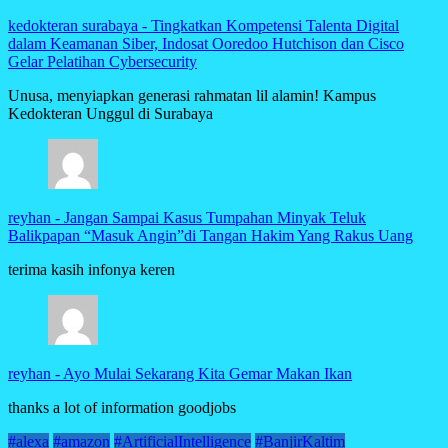
kedokteran surabaya
-
Tingkatkan Kompetensi Talenta Digital
dalam Keamanan Siber, Indosat Ooredoo Hutchison dan Cisco
Gelar Pelatihan Cybersecurity
Unusa, menyiapkan generasi rahmatan lil alamin! Kampus
Kedokteran Unggul di Surabaya
reyhan
-
Jangan Sampai Kasus Tumpahan Minyak Teluk
Balikpapan “Masuk Angin”di Tangan Hakim Yang Rakus Uang
terima kasih infonya keren
reyhan
-
Ayo Mulai Sekarang Kita Gemar Makan Ikan
thanks a lot of information goodjobs
#alexa
#amazon
#ArtificialIntelligence
#BanjirKaltim