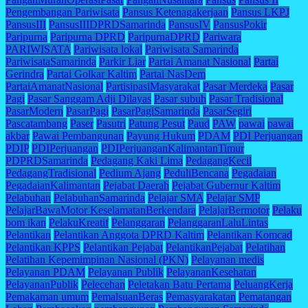
Pengembangan Pariwisata
Pansus Ketenagakerjaan
Pansus LKPJ
PansusIII
PansusIIIDPRDSamarinda
PansusIV
PansusPokir
Paripurna
Paripurna DPRD
ParipurnaDPRD
Pariwara
PARIWISATA
Pariwisata lokal
Pariwisata Samarinda
PariwisataSamarinda
Parkir Liar
Partai Amanat Nasional
Partai
Gerindra
Partai Golkar Kaltim
Partai NasDem
PartaiAmanatNasional
PartisipasiMasyarakat
Pasar Merdeka
Pasar
Pagi
Pasar Sanggam Adji Dilayas
Pasar subuh
Pasar Tradisional
PasarModern
PasarPagi
PasarPagiSamarinda
PasarSegiri
Pascatambang
Paser
Pasutri
Patung Pesut
Paud
PAW
pawai
pawai
akbar
Pawai Pembangunan
Payung Hukum
PDAM
PDI Perjuangan
PDIP
PDIPerjuangan
PDIPerjuanganKalimantanTimur
PDPRDSamarinda
Pedagang Kaki Lima
PedagangKecil
PedagangTradisional
Pedium Ajang
PeduliBencana
Pegadaian
PegadaianKalimantan
Pejabat Daerah
Pejabat Gubernur Kaltim
Pelabuhan
PelabuhanSamarinda
Pelajar SMA
Pelajar SMP
PelajarBawaMotor KeselamatanBerkendara
PelajarBermotor
Pelaku
bom ikan
PelakuKreatif
Pelanggaran
PelanggaranLaluLintas
Pelantikan
Pelantikan Anggota DPRD Kaltim
Pelantikan Komcad
Pelantikan KPPS
Pelantikan Pejabat
PelantikanPejabat
Pelatihan
Pelatihan Kepemimpinan Nasional (PKN)
Pelayanan medis
Pelayanan PDAM
Pelayanan Publik
PelayananKesehatan
PelayananPublik
Pelecehan
Peletakan Batu Pertama
PeluangKerja
Pemakaman umum
PemalsuanBeras
Pemasyarakatan
Pematangan