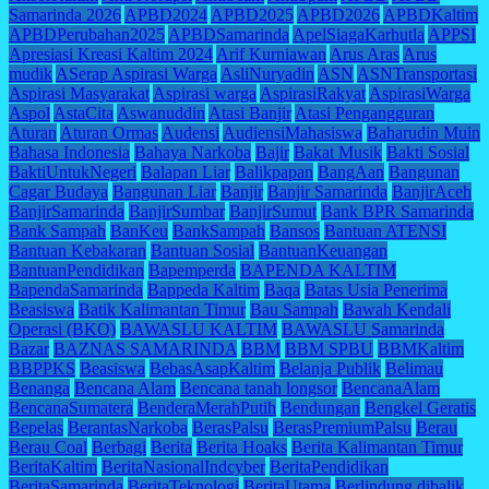
Samarinda 2026
APBD2024
APBD2025
APBD2026
APBDKaltim
APBDPerubahan2025
APBDSamarinda
ApelSiagaKarhutla
APPSI
Apresiasi Kreasi Kaltim 2024
Arif Kurniawan
Arus Aras
Arus
mudik
ASerap Aspirasi Warga
AsliNuryadin
ASN
ASNTransportasi
Aspirasi Masyarakat
Aspirasi warga
AspirasiRakyat
AspirasiWarga
Aspol
AstaCita
Aswanuddin
Atasi Banjir
Atasi Pengangguran
Aturan
Aturan Ormas
Audensi
AudiensiMahasiswa
Baharudin Muin
Bahasa Indonesia
Bahaya Narkoba
Bajir
Bakat Musik
Bakti Sosial
BaktiUntukNegeri
Balapan Liar
Balikpapan
BangAan
Bangunan
Cagar Budaya
Bangunan Liar
Banjir
Banjir Samarinda
BanjirAceh
BanjirSamarinda
BanjirSumbar
BanjirSumut
Bank BPR Samarinda
Bank Sampah
BanKeu
BankSampah
Bansos
Bantuan ATENSI
Bantuan Kebakaran
Bantuan Sosial
BantuanKeuangan
BantuanPendidikan
Bapemperda
BAPENDA KALTIM
BapendaSamarinda
Bappeda Kaltim
Baqa
Batas Usia Penerima
Beasiswa
Batik Kalimantan Timur
Bau Sampah
Bawah Kendali
Operasi (BKO)
BAWASLU KALTIM
BAWASLU Samarinda
Bazar
BAZNAS SAMARINDA
BBM
BBM SPBU
BBMKaltim
BBPPKS
Beasiswa
BebasAsapKaltim
Belanja Publik
Belimau
Benanga
Bencana Alam
Bencana tanah longsor
BencanaAlam
BencanaSumatera
BenderaMerahPutih
Bendungan
Bengkel Geratis
Bepelas
BerantasNarkoba
BerasPalsu
BerasPremiumPalsu
Berau
Berau Coal
Berbagi
Berita
Berita Hoaks
Berita Kalimantan Timur
BeritaKaltim
BeritaNasionalIndcyber
BeritaPendidikan
BeritaSamarinda
BeritaTeknologi
BeritaUtama
Berlindung dibalik