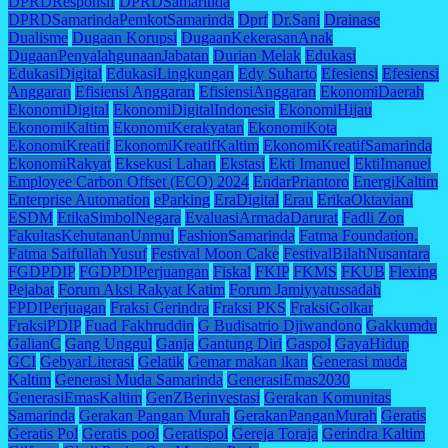
DPRDResponsif
DPRDSamarinda
DPRDSamarindaPemkotSamarinda
Dprf
Dr.Sani
Drainase
Dualisme
Dugaan Korupsi
DugaanKekerasanAnak
DugaanPenyalahgunaanJabatan
Durian Melak
Edukasi
EdukasiDigital
EdukasiLingkungan
Edy Suharto
Efesiensi
Efesiensi
Anggaran
Efisiensi Anggaran
EfisiensiAnggaran
EkonomiDaerah
EkonomiDigital
EkonomiDigitalIndonesia
EkonomiHijau
EkonomiKaltim
EkonomiKerakyatan
EkonomiKota
EkonomiKreatif
EkonomiKreatifKaltim
EkonomiKreatifSamarinda
EkonomiRakyat
Eksekusi Lahan
Ekstasi
Ekti Imanuel
EktiImanuel
Employee Carbon Offset (ECO) 2024
EndarPriantoro
EnergiKaltim
Enterprise Automation
eParking
EraDigital
Erau
ErikaOktaviani
ESDM
EtikaSimbolNegara
EvaluasiArmadaDarurat
Fadli Zon
FakultasKehutananUnmul
FashionSamarinda
Fatma Foundation.
Fatma Saifullah Yusuf
Festival Moon Cake
FestivalBilahNusantara
FGDPDIP
FGDPDIPerjuangan
Fiskal
FKIP
FKMS
FKUB
Flexing
Pejabat
Forum Aksi Rakyat Katim
Forum Jamiyyatussadah
FPDIPerjuagan
Fraksi Gerindra
Fraksi PKS
FraksiGolkar
FraksiPDIP
Fuad Fakhruddin
G Budisatrio Djiwandono
Gakkumdu
GalianC
Gang Unggul
Ganja
Gantung Diri
Gaspol
GayaHidup
GCI
GebyarLiterasi
Gelatik
Gemar makan ikan
Generasi muda
Kaltim
Generasi Muda Samarinda
GenerasiEmas2030
GenerasiEmasKaltim
GenZBerinvestasi
Gerakan Komunitas
Samarinda
Gerakan Pangan Murah
GerakanPanganMurah
Geratis
Geratis Pol
Geratis pool
Geratispol
Gereja Toraja
Gerindra Kaltim