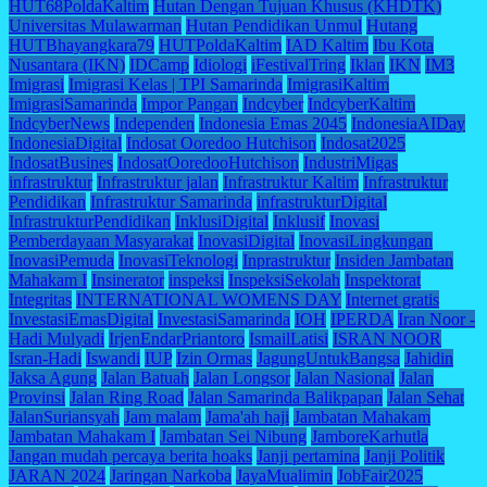
HUT68PoldaKaltim
Hutan Dengan Tujuan Khusus (KHDTK)
Universitas Mulawarman
Hutan Pendidikan Unmul
Hutang
HUTBhayangkara79
HUTPoldaKaltim
IAD Kaltim
Ibu Kota
Nusantara (IKN)
IDCamp
Idiologi
iFestivalTring
Iklan
IKN
IM3
Imigrasi
Imigrasi Kelas | TPI Samarinda
ImigrasiKaltim
ImigrasiSamarinda
Impor Pangan
Indcyber
IndcyberKaltim
IndcyberNews
Independen
Indonesia Emas 2045
IndonesiaAIDay
IndonesiaDigital
Indosat Ooredoo Hutchison
Indosat2025
IndosatBusines
IndosatOoredooHutchison
IndustriMigas
infrastruktur
Infrastruktur jalan
Infrastruktur Kaltim
Infrastruktur
Pendidikan
Infrastruktur Samarinda
infrastrukturDigital
InfrastrukturPendidikan
InklusiDigital
Inklusif
Inovasi
Pemberdayaan Masyarakat
InovasiDigital
InovasiLingkungan
InovasiPemuda
InovasiTeknologi
Inprastruktur
Insiden Jambatan
Mahakam I
Insinerator
inspeksi
InspeksiSekolah
Inspektorat
Integritas
INTERNATIONAL WOMENS DAY
Internet gratis
InvestasiEmasDigital
InvestasiSamarinda
IOH
IPERDA
Iran Noor -
Hadi Mulyadi
IrjenEndarPriantoro
IsmailLatisi
ISRAN NOOR
Isran-Hadi
Iswandi
IUP
Izin Ormas
JagungUntukBangsa
Jahidin
Jaksa Agung
Jalan Batuah
Jalan Longsor
Jalan Nasional
Jalan
Provinsi
Jalan Ring Road
Jalan Samarinda Balikpapan
Jalan Sehat
JalanSuriansyah
Jam malam
Jama'ah haji
Jambatan Mahakam
Jambatan Mahakam I
Jambatan Sei Nibung
JamboreKarhutla
Jangan mudah percaya berita hoaks
Janji pertamina
Janji Politik
JARAN 2024
Jaringan Narkoba
JayaMualimin
JobFair2025