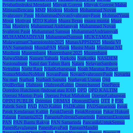
PejabatInstruksi Mendagri
Minyak Goreng
Minyak Goreng Mahal
MitigasiBencana
MMP
Modena
Modern
Mohammad Novan
Syahronny Pasie
MohammadNovanSyahronnyPasie
MohmadYasin
Moral
Motivasi
MTQ Kaltim
Muara Berau
muara muntai
Muay
Thai
Mugirejo
Muhammad Andriansyah
Muhammad Novan
Syahroni Pasie
Muhammad Samsun
MuhammadAndriansyah
MUHAMMADIYAH
MuhammadSamsun
MUKTAMAR
MulawarmanChampionship2025
MunasAPPSI2025
Musda VI
PAN Samarinda
MusdaPAN
Musik
Musisi Muda
Muslimat NU
Muslimin
Musrembang
Musrembang 2025
Musrenbang
NajwaShihab
Nansen Yahuda
Narkoba
Narkotika
NASDEM
Nasionalisme
Natal dan Tahun Baru
Nataru
NelayanSamboja
Netralitas
Night Race
NilaiKebangsaan
Noah Maratua Resort
NomorModusNoMore
NovanPasie
NovanSyahronnyPasie
Novarita
Nu mart
Nurhadi
Nurhadi Saputra
Nurhayati Usman
Ojol
OjolBerlian
Olahraga
OlahragaKaltim
Omnichannel
OnePiece
Ooredoo Hutchison (Indosat atau IOH)
OPD
OPD KALTIM
Operasi Mantap Praja
Operasi Pekat Mahakam
OperasiGabungan
OPINI PUBLIK
Orientasi
ORMAS
OtonomiDaera
OTT
P
P3K
Pabrik Sawit
PAD
PAD Kaltim
PADKaltim
PADSamarinda
Pajak
Pajak Kendaraan Kaltim
PajakDaerah
PajakRestoran
Pakar Hukum
Palaran
Pamapta2025
PamaptaPolrestaSamarinda
PameranEkonomi
PAN
PAN Bantu Rakyat
PAN Samarinda
PancasilaUntukSemua
PanenRayaJagung
PanenRayaPadi
PanganMandiri
PanganMurahOperasiPasar
PanganNusantara
Pansus
Pansus II