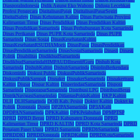
DiasporaIndonesia
Didik Agung Eko Wahono
Diduga Lecehkan
Profesi Pengecara
DigitalisasiPajak
DigitalisasiPasarSegiri
DigitalSafety
Dinas Kehutanan Kaltim
Dinas Pariwisata Provinsi
Kalimantan Timur
Dinas Pendidikan
Dinas Pendidikan Kaltim
Dinas Pendidikan Samarinda
Dinas Perhubungan Kota Samarinda
Dinas Perikanan
Dinas PUPR Kota Samarinda
Dinas PUPR
Samarinda
Dinas Sosial
DinasKesehatanKaltim
DinasKesehatanRSUDIAMoeis
DinasPasar
DinasPendidikan
DinasPendidikanSamarinda
DinasSosialSamarinda
Dinasti
Dinasti
Politik
Disabilitas
DisdikbudSamarinda
DisdikbudSamarindaHIMPAUDIInsentifGuru
Dishub Kota
Samarinda
DishubKaltim
DishubSamarinda
DisiplinBerkendara
Diskominfo
Diskusi Public
DiskusiPublikSamarinda
DiskusiPublikSampah
Disnaker
DisnakerSamarinda
Disnakertrans
Kaltim
Dispar
Dispar Kaltim
DisperindagSamarinda
Dispora
Samarinda
DisporaparSamarinda
Distribusi LPG
DistribusiBeras
DistrikNavigasiSamarindap
DitlantasPoldaKaltim
DKP Kaltim
DLH
DLHSamarinda
DOB Kab. Pesisir
Dokter Kaltim
Doktet ke
Politik
Donggala
Dosen
DP2PASamarinda
DP3AKalti
DPDPANSamarinda
DPKKaltim
DPKPelabuhan
DPMPTSP
DPRD
DPRD Berau
DPRD Kabupaten Donggala
DPRD
Kalimantan Timur
DPRD KALTIM
DPRD Kota Samarinda
DPRD
Penajam Paser Utara
DPRD Samarinda
DPRDbSamarinda
DPRDDKI
DPRDDonggala
DPRDKaltim
DPRDKotaSamarinda