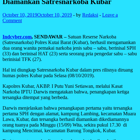
Diamankan Satresnarkoba Kubar
October 10, 2019
October 10, 2019
-
by
Redaksi
-
Leave a
Comment
Indcyber.com
,
SENDAWAR –
Satuan Reserse Narkoba
(Satresnarkoba) Polres Kutai Barat (Kubar), berhasil mengamankan
dua orang wanita pemakai narkoba jenis sabu – sabu, berinisal SPH
(33) dan berinisal HAT (23) serta seorang pria pengedar sabu – sabu
berinisial TFK (27).
Hal ini diungkap Satresnarkoba Kubar dalam pres rilisnya diruang
humas polres Kubar pada Selasa (08/10/2019).
Kapolres Kubar, AKBP. I Putu Yuni Setiawan, melalui Kasat
Narkoba IPTU Darwis mengatakan bahwa, penangkapan ketiga
tersangka ditempat yang berbeda.
Darwis menjelaskan bahwa penangkapan pertama yaitu tersangka
pertama SPH dengan alamat, kampung Lambing, kecamatan Muara
Lawa, Kubar, dan tersangka berhasil diamankan dikediamannya
orang tuanya pada Minggu (15/09) Wita, sekira pukul 17.30 di
kampung Mencimai, kecamatan Barong Tongkok, Kubar.