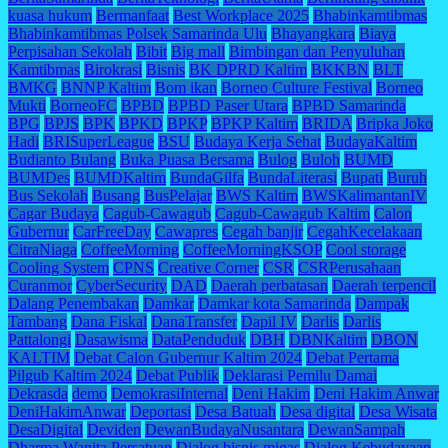
kuasa hukum
Bermanfaat
Best Workplace 2025
Bhabinkamtibmas
Bhabinkamtibmas Polsek Samarinda Ulu
Bhayangkara
Biaya
Perpisahan Sekolah
Bibit
Big mall
Bimbingan dan Penyuluhan
Kamtibmas
Birokrasi
Bisnis
BK DPRD Kaltim
BKKBN
BLT
BMKG
BNNP Kaltim
Bom ikan
Borneo Culture Festival
Borneo
Mukti
BorneoFC
BPBD
BPBD Paser Utara
BPBD Samarinda
BPG
BPJS
BPK
BPKD
BPKP
BPKP Kaltim
BRIDA
Bripka Joko
Hadi
BRISuperLeague
BSU
Budaya Kerja Sehat
BudayaKaltim
Budianto Bulang
Buka Puasa Bersama
Bulog
Buloh
BUMD
BUMDes
BUMDKaltim
BundaGilfa
BundaLiterasi
Bupati
Buruh
Bus Sekolah
Busang
BusPelajar
BWS Kaltim
BWSKalimantanIV
Cagar Budaya
Cagub-Cawagub
Cagub-Cawagub Kaltim
Calon
Gubernur
CarFreeDay
Cawapres
Cegah banjir
CegahKecelakaan
CitraNiaga
CoffeeMorning
CoffeeMorningKSOP
Cool storage
Cooling System
CPNS
Creative Corner
CSR
CSRPerusahaan
Curanmor
CyberSecurity
DAD
Daerah perbatasan
Daerah terpencil
Dalang Penembakan
Damkar
Damkar kota Samarinda
Dampak
Tambang
Dana Fiskal
DanaTransfer
Dapil IV
Darlis
Darlis
Pattalongi
Dasawisma
DataPenduduk
DBH
DBNKaltim
DBON
KALTIM
Debat Calon Gubernur Kaltim 2024
Debat Pertama
Pilgub Kaltim 2024
Debat Publik
Deklarasi Pemilu Damai
Dekrasda
demo
DemokrasiInternal
Deni Hakim
Deni Hakim Anwar
DeniHakimAnwar
Deportasi
Desa Batuah
Desa digital
Desa Wisata
DesaDigital
Deviden
DewanBudayaNusantara
DewanSampah
Dharma Wanita Persatuan
Dialog bisnis migas
Dialog Kebudayaan