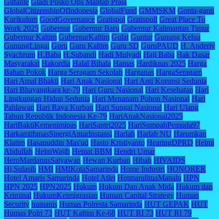
Gilfante
Gladi Posko Ops Mantap Praja
GlobalCitizenshipOfIndonesia
GlobalFund
GMMSKM
Gonta-ganti
Kurikulum
GoodGovernance
Gratispol
Gratispoll
Great Place To
Work 2025
Gubernur
Gubernur Baru
Gubernur Kalimantan Timur
Gubernur Kaltim
GubernurKaltim
Gulat
Guntur
Gunung Kelua
GunungLingai
Guru
Guru Kaltim
Guru SD
GuruPAUD
H. Anderiy
Syachrum
H.Baba
H.Subandi
Hadi Mulyadi
Haji Baba
Hak Dasar
Masyarakat
Hakordia
Halal Bihala
Hamas
Hardiknas 2025
Harga
Bahan Pokok
Harga Seragam Sekolah
Harganas
HargaSeragam
Hari Amal Bhakti
Hari Anak Nasional
Hari Anti Korupsi Sedunia
Hari Bhayangkara ke-79
Hari Guru Nasional
Hari Kesehatan
Hari
Lingkungan Hidup Sedunia
Hari Menanam Pohon Nasional
Hari
Pahlawan
Hari Raya Kurban
Hari Sungai Nasional
Hari Ulang
Tahun Republik Indonesia Ke-79
HariAnakNasional2025
HariBaktiKemenimipas
HariSantri2025
HariSumpahPemuda97
HarkamtibmasSinergiAntarInstansi
Harlah
Harlah NU
Harumkan
Klatim
Hasanuddin Mas'ud
Hasto Kristiyanto
HearingDPRD
Helmi
Abdullah
HelmWajib
Hemat BBM
Hendri Umar
HeroMardanusSatyawan
Hewan Kurban
Hibah
HIVAIDS
Hj.Sulasih
HMI
HMIKotaSamarinda
Home Industri
HONORER
Hotel Amaris Samarinda
Hotel Atlet
HotmarulituaManalu
HPN
HPN 2025
HPN2025
Hukum
Hukum Dan Anak Mida
Hukum dan
Kriminal
HukumKeimigrasian
Human Capital Strategy
Human
Security
humanis
Humas Polresta Samarinda
HUT GEPAK
HUT
Humas Polri 73
HUT Kaltim Ke-68
HUT RI 73
HUT RI 79