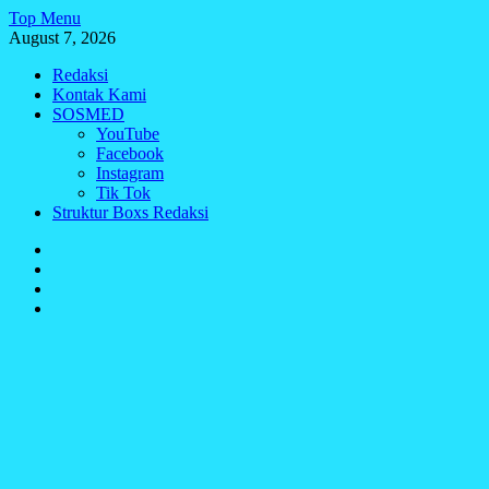
Skip
Top Menu
to
August 7, 2026
content
Redaksi
Kontak Kami
SOSMED
YouTube
Facebook
Instagram
Tik Tok
Struktur Boxs Redaksi
Redaksi
Kontak
Kami
SOSMED
Struktur
Boxs
Redaksi