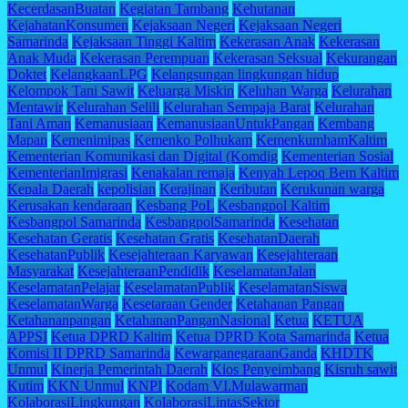
KecerdasanBuatan
Kegiatan Tambang
Kehutanan
KejahatanKonsumen
Kejaksaan Negeri
Kejaksaan Negeri
Samarinda
Kejaksaan Tinggi Kaltim
Kekerasan Anak
Kekerasan
Anak Muda
Kekerasan Perempuan
Kekerasan Seksual
Kekurangan
Doktet
KelangkaanLPG
Kelangsungan lingkungan hidup
Kelompok Tani Sawit
Keluarga Miskin
Keluhan Warga
Kelurahan
Mentawir
Kelurahan Selili
Kelurahan Sempaja Barat
Kelurahan
Tani Aman
Kemanusiaan
KemanusiaanUntukPangan
Kembang
Mapan
Kemenimipas
Kemenko Polhukam
KemenkumhamKaltim
Kementerian Komunikasi dan Digital (Komdig
Kementerian Sosial
KementerianImigrasi
Kenakalan remaja
Kenyah Lepoq Bem Kaltim
Kepala Daerah
kepolisian
Kerajinan
Keributan
Kerukunan warga
Kerusakan kendaraan
Kesbang PoL
Kesbangpol Kaltim
Kesbangpol Samarinda
KesbangpolSamarinda
Kesehatan
Kesehatan Geratis
Kesehatan Gratis
KesehatanDaerah
KesehatanPublik
Kesejahteraan Karyawan
Kesejahteraan
Masyarakat
KesejahteraanPendidik
KeselamatanJalan
KeselamatanPelajar
KeselamatanPublik
KeselamatanSiswa
KeselamatanWarga
Kesetaraan Gender
Ketahanan Pangan
Ketahananpangan
KetahananPanganNasional
Ketua
KETUA
APPSI
Ketua DPRD Kaltim
Ketua DPRD Kota Samarinda
Ketua
Komisi II DPRD Samarinda
KewarganegaraanGanda
KHDTK
Unmul
Kinerja Pemerintah Daerah
Kios Penyeimbang
Kisruh sawit
Kutim
KKN Unmul
KNPI
Kodam VI.Mulawarman
KolaborasiLingkungan
KolaborasiLintasSektor