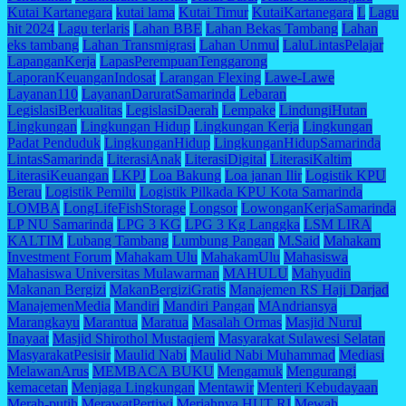
Kutai Kartanegara
kutai lama
Kutai Timur
KutaiKartanegara
L
Lagu
hit 2024
Lagu terlaris
Lahan BBE
Lahan Bekas Tambang
Lahan
eks tambang
Lahan Transmigrasi
Lahan Unmul
LaluLintasPelajar
LapanganKerja
LapasPerempuanTenggarong
LaporanKeuanganIndosat
Larangan Flexing
Lawe-Lawe
Layanan110
LayananDaruratSamarinda
Lebaran
LegislasiBerkualitas
LegislasiDaerah
Lempake
LindungiHutan
Lingkungan
Lingkungan Hidup
Lingkungan Kerja
Lingkungan
Padat Penduduk
LingkunganHidup
LingkunganHidupSamarinda
LintasSamarinda
LiterasiAnak
LiterasiDigital
LiterasiKaltim
LiterasiKeuangan
LKPJ
Loa Bakung
Loa janan Ilir
Logistik KPU
Berau
Logistik Pemilu
Logistik Pilkada KPU Kota Samarinda
LOMBA
LongLifeFishStorage
Longsor
LowonganKerjaSamarinda
LP NU Samarinda
LPG 3 KG
LPG 3 Kg Langgka
LSM LIRA
KALTIM
Lubang Tambang
Lumbung Pangan
M.Said
Mahakam
Investment Forum
Mahakam Ulu
MahakamUlu
Mahasiswa
Mahasiswa Universitas Mulawarman
MAHULU
Mahyudin
Makanan Bergizi
MakanBergiziGratis
Manajemen RS Haji Darjad
ManajemenMedia
Mandiri
Mandiri Pangan
MAndriansya
Marangkayu
Marantua
Maratua
Masalah Ormas
Masjid Nurul
Inayaat
Masjid Shirothol Mustaqiem
Masyarakat Sulawesi Selatan
MasyarakatPesisir
Maulid Nabi
Maulid Nabi Muhammad
Mediasi
MelawanArus
MEMBACA BUKU
Mengamuk
Mengurangi
kemacetan
Menjaga Lingkungan
Mentawir
Menteri Kebudayaan
Merah-putih
MerawatPertiwi
Meriahnya HUT RI
Mewah