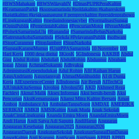
#BWSMahakam
#BWSWilayahIV
#DinasPUPRPeraKaltim
#KeamananParkir
#ksopsamarinda #poldakaltim #kabareskrim
#kajatikaltim #kejaksaanagung # pemprovkaltim #presidenprabowo
#LingkunganKaltim
#mediaindonesiacyber
#NormalisasiSungai
#OpiniPublik
#PemerintahKaltim
#PencurianMotor
#PeranMedia
#PolsekSamarindaUlu
#Runandar
#SamarindaBebasNarkoba
#SatresnarkobaSamarinda
#Sekda #PelayananPublik
#software
#StopCuranmor
#StopJambret
#StopNarkoba
#SungaiKarangMumus
#UnitPPASamarinda
10 November
100
Hari Kerja
1000 desa digital
3KiosK
5GIndonesia
AAKBB
Abdul
Giaz
Abdul Rohim
Abdullah
AbdulRohim
Abdunnur
Abraham
Ingan
Abrasi
AchmadSukamto
Adhyaksa
AdministrasiKependudukan
Adul Rohim
Afif Raihan Harun
AgusAndrianto
Agusriansyah
AhmadMaslihuddin
AI di Dunia
Kerja
AIExperienceCenter
AIIndonesia
Air Bersih
AITechCo
AIUntukKitaSemua
Aivolusi
AIvolusi5G
AKD
Akhmed Reza
Fachlevi
Akmal Malik
Akses Informasi
Aksi bersih-bersih
Aksi
Pencurian
AksiKemanusiaan
Aliansi Mitra Kaltim Bersatu
Aman
Ambon
Ambulance Air
AmbulanTanpaSopir
AMDAL
AMERIKA
SERIKAT
AMKB
AMSIKaltim
Anak Muda
Anak Sekolah
AnakCintaLingkunga
Ananda Emira Moeis
AnandaEmiraMoeis
Andi Harun
Andi Satya Adi Saputra
AndiHarun
Anggaran
Anggaran Kesehatan
Anggaran2025
Anggaran2026
AnggaranDaerah
AngkutanSekolah
AngkutanSungaiDanDanau
AnsorKaltim
Anti Korupsi
AntiScam
AntiSpam
APBD
APBD