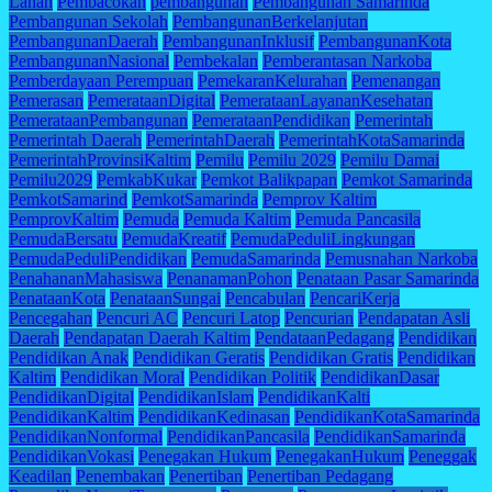
Lahan
Pembacokan
pembangunan
Pembangunan Samarinda
Pembangunan Sekolah
PembangunanBerkelanjutan
PembangunanDaerah
PembangunanInklusif
PembangunanKota
PembangunanNasional
Pembekalan
Pemberantasan Narkoba
Pemberdayaan Perempuan
PemekaranKelurahan
Pemenangan
Pemerasan
PemerataanDigital
PemerataanLayananKesehatan
PemerataanPembangunan
PemerataanPendidikan
Pemerintah
Pemerintah Daerah
PemerintahDaerah
PemerintahKotaSamarinda
PemerintahProvinsiKaltim
Pemilu
Pemilu 2029
Pemilu Damai
Pemilu2029
PemkabKukar
Pemkot Balikpapan
Pemkot Samarinda
PemkotSamarind
PemkotSamarinda
Pemprov Kaltim
PemprovKaltim
Pemuda
Pemuda Kaltim
Pemuda Pancasila
PemudaBersatu
PemudaKreatif
PemudaPeduliLingkungan
PemudaPeduliPendidikan
PemudaSamarinda
Pemusnahan Narkoba
PenahananMahasiswa
PenanamanPohon
Penataan Pasar Samarinda
PenataanKota
PenataanSungai
Pencabulan
PencariKerja
Pencegahan
Pencuri AC
Pencuri Latop
Pencurian
Pendapatan Asli
Daerah
Pendapatan Daerah Kaltim
PendataanPedagang
Pendidikan
Pendidikan Anak
Pendidikan Geratis
Pendidikan Gratis
Pendidikan
Kaltim
Pendidikan Moral
Pendidikan Politik
PendidikanDasar
PendidikanDigital
PendidikanIslam
PendidikanKalti
PendidikanKaltim
PendidikanKedinasan
PendidikanKotaSamarinda
PendidikanNonformal
PendidikanPancasila
PendidikanSamarinda
PendidikanVokasi
Penegakan Hukum
PenegakanHukum
Peneggak
Keadilan
Penembakan
Penertiban
Penertiban Pedagang