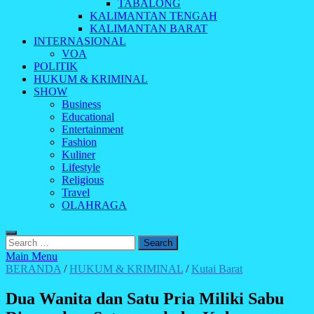
TABALONG
KALIMANTAN TENGAH
KALIMANTAN BARAT
INTERNASIONAL
VOA
POLITIK
HUKUM & KRIMINAL
SHOW
Business
Educational
Entertainment
Fashion
Kuliner
Lifestyle
Religious
Travel
OLAHRAGA
Search
for:
Main Menu
BERANDA
/
HUKUM & KRIMINAL
/
Kutai Barat
Dua Wanita dan Satu Pria Miliki Sabu