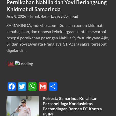
Pernikahan Nabilla dan Yovi Berlangsung
Khidmat di Samarinda
June 8, 2026
-
by
indcyber
-
Leave a Comment
SAMARINDA, indcyber.com – Suasana penuh khidmat,
kebahagiaan, dan nuansa kekeluargaan kental mewarnai
resepsi pernikahan pasangan Nabilla Syifa Audriyana Ajie,
ST dan Yovi Dwinata Prangjaya, ST. Acara sakral tersebut
digelar di …
F
T
W
G
S
ac
w
h
m
h
Polresta Samarinda Kerahkan
e
itt
at
ail
ar
Personel Jaga Kondusivitas
b
er
s
Pertandingan Borneo FC Kontra
e
PSIM