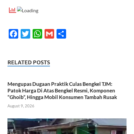
F
T
W
G
S
ac
w
h
m
h
e
itt
at
ail
ar
b
er
s
e
RELATED POSTS
o
A
o
p
Mengupas Dugaan Praktik Culas Bengkel TJM:
k
p
Patok Harga Di Atas Bengkel Resmi, Komponen
“Ghoib”, Hingga Mobil Konsumen Tambah Rusak
August 9, 2026