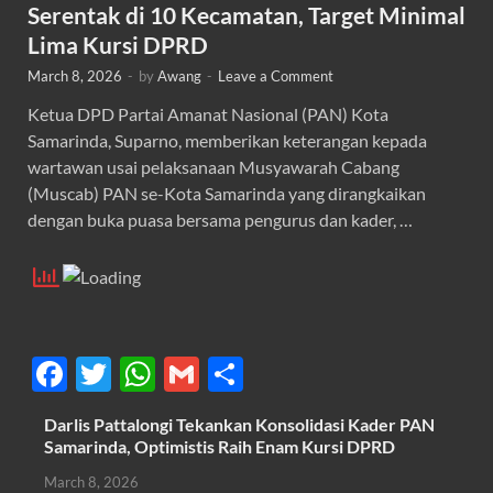
Serentak di 10 Kecamatan, Target Minimal
Lima Kursi DPRD
March 8, 2026
-
by
Awang
-
Leave a Comment
Ketua DPD Partai Amanat Nasional (PAN) Kota
Samarinda, Suparno, memberikan keterangan kepada
wartawan usai pelaksanaan Musyawarah Cabang
(Muscab) PAN se-Kota Samarinda yang dirangkaikan
dengan buka puasa bersama pengurus dan kader, …
F
T
W
G
S
ac
w
h
m
h
Darlis Pattalongi Tekankan Konsolidasi Kader PAN
e
itt
at
ail
ar
Samarinda, Optimistis Raih Enam Kursi DPRD
b
er
s
e
March 8, 2026