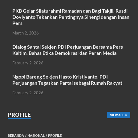
o
A
PKB Gelar Silaturahmi Ramadan dan Bagi Takjil, Rusdi
o
p
Doviyanto Tekankan Pentingnya Sinergi dengan Insan
k
p
Pers
March 2, 2026
Dialog Santai Sekjen PDI Perjuangan Bersama Pers
Kaltim, Bahas Etika Demokrasi dan Peran Media
February 2, 2026
Ngopi Bareng Sekjen Hasto Kristiyanto, PDI
Perjuangan Tegaskan Partai sebagai Rumah Rakyat
February 2, 2026
PROFILE
VIEW ALL
BERANDA
/
NASIONAL
/
PROFILE