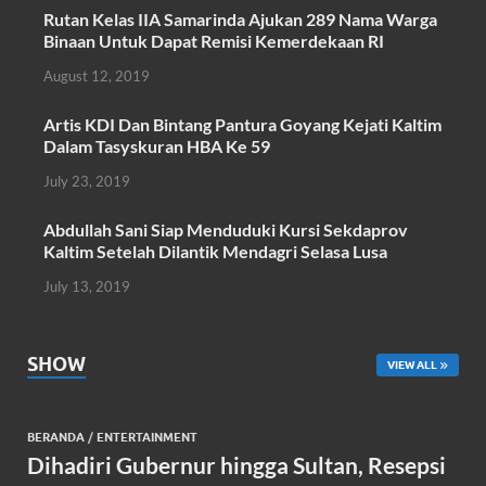
o
A
Rutan Kelas IIA Samarinda Ajukan 289 Nama Warga
Binaan Untuk Dapat Remisi Kemerdekaan RI
o
p
August 12, 2019
k
p
Artis KDI Dan Bintang Pantura Goyang Kejati Kaltim
Dalam Tasyskuran HBA Ke 59
July 23, 2019
Abdullah Sani Siap Menduduki Kursi Sekdaprov
Kaltim Setelah Dilantik Mendagri Selasa Lusa
July 13, 2019
SHOW
VIEW ALL
BERANDA
/
ENTERTAINMENT
Dihadiri Gubernur hingga Sultan, Resepsi