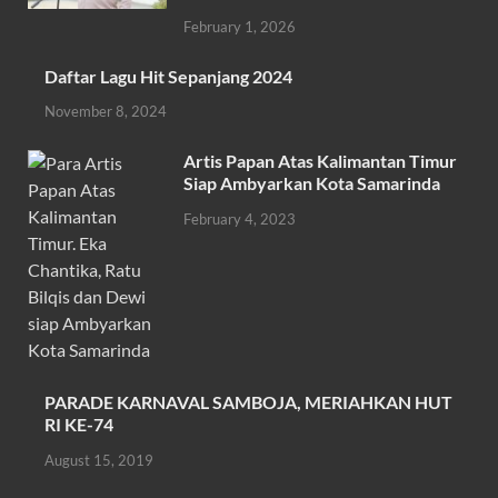
o
A
February 1, 2026
o
p
k
p
Daftar Lagu Hit Sepanjang 2024
November 8, 2024
Artis Papan Atas Kalimantan Timur
Siap Ambyarkan Kota Samarinda
February 4, 2023
PARADE KARNAVAL SAMBOJA, MERIAHKAN HUT
RI KE-74
August 15, 2019