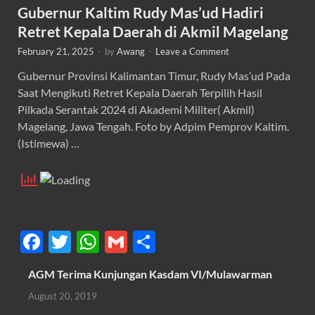
Gubernur Kaltim Rudy Mas’ud Hadiri
Retret Kepala Daerah di Akmil Magelang
February 21, 2025
-
by
Awang
-
Leave a Comment
Gubernur Provinsi Kalimantan Timur, Rudy Mas’ud Pada
Saat Mengikuti Retret Kepala Daerah Terpilih Hasil
Pilkada Serantak 2024 di Akademi Militer( Akmil)
Magelang, Jawa Tengah. Foto by Adpim Pemprov Kaltim.
(Istimewa) …
F
T
W
G
S
ac
w
h
m
h
AGM Terima Kunjungan Kasdam VI/Mulawarman
e
itt
at
ail
ar
August 20, 2019
b
er
s
e