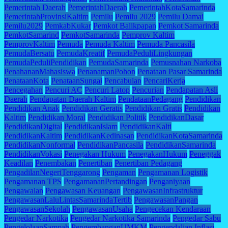
Pemerintah Daerah
PemerintahDaerah
PemerintahKotaSamarinda
PemerintahProvinsiKaltim
Pemilu
Pemilu 2029
Pemilu Damai
Pemilu2029
PemkabKukar
Pemkot Balikpapan
Pemkot Samarinda
PemkotSamarind
PemkotSamarinda
Pemprov Kaltim
PemprovKaltim
Pemuda
Pemuda Kaltim
Pemuda Pancasila
PemudaBersatu
PemudaKreatif
PemudaPeduliLingkungan
PemudaPeduliPendidikan
PemudaSamarinda
Pemusnahan Narkoba
PenahananMahasiswa
PenanamanPohon
Penataan Pasar Samarinda
PenataanKota
PenataanSungai
Pencabulan
PencariKerja
Pencegahan
Pencuri AC
Pencuri Latop
Pencurian
Pendapatan Asli
Daerah
Pendapatan Daerah Kaltim
PendataanPedagang
Pendidikan
Pendidikan Anak
Pendidikan Geratis
Pendidikan Gratis
Pendidikan
Kaltim
Pendidikan Moral
Pendidikan Politik
PendidikanDasar
PendidikanDigital
PendidikanIslam
PendidikanKalti
PendidikanKaltim
PendidikanKedinasan
PendidikanKotaSamarinda
PendidikanNonformal
PendidikanPancasila
PendidikanSamarinda
PendidikanVokasi
Penegakan Hukum
PenegakanHukum
Peneggak
Keadilan
Penembakan
Penertiban
Penertiban Pedagang
PengadilanNegeriTenggarong
Pengaman
Pengamanan Logistik
Pengamanan TPS
PengamananPertandingan
Penganiyaan
Pengawalan
Pengawasan Keuangan
PengawasanInfrastruktur
PengawasanLaluLintasSamarindaTertib
PengawasanPangan
PengawasanSekolah
PengawasanUsaha
Pengecekan Kendaraan
Pengedar Narkotika
Pengedar Narkotika Samarinda
Pengedar Sabu
PengelolaanSampah
PengembanganUMKM
Pengendalian Inflasi