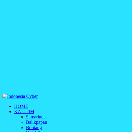
Indonesia Cyber
HOME
Media Cetak, Online & Streaming
KAL-TIM
Samarinda
Balikpapan
Bontang