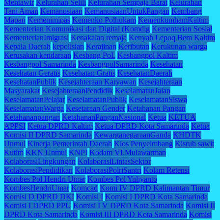
Mentawir
Kelurahan Selili
Kelurahan Sempaja Barat
Kelurahan
Tani Aman
Kemanusiaan
KemanusiaanUntukPangan
Kembang
Mapan
Kemenimipas
Kemenko Polhukam
KemenkumhamKaltim
Kementerian Komunikasi dan Digital (Komdig
Kementerian Sosial
KementerianImigrasi
Kenakalan remaja
Kenyah Lepoq Bem Kaltim
Kepala Daerah
kepolisian
Kerajinan
Keributan
Kerukunan warga
Kerusakan kendaraan
Kesbang PoL
Kesbangpol Kaltim
Kesbangpol Samarinda
KesbangpolSamarinda
Kesehatan
Kesehatan Geratis
Kesehatan Gratis
KesehatanDaerah
KesehatanPublik
Kesejahteraan Karyawan
Kesejahteraan
Masyarakat
KesejahteraanPendidik
KeselamatanJalan
KeselamatanPelajar
KeselamatanPublik
KeselamatanSiswa
KeselamatanWarga
Kesetaraan Gender
Ketahanan Pangan
Ketahananpangan
KetahananPanganNasional
Ketua
KETUA
APPSI
Ketua DPRD Kaltim
Ketua DPRD Kota Samarinda
Ketua
Komisi II DPRD Samarinda
KewarganegaraanGanda
KHDTK
Unmul
Kinerja Pemerintah Daerah
Kios Penyeimbang
Kisruh sawit
Kutim
KKN Unmul
KNPI
Kodam VI.Mulawarman
KolaborasiLingkungan
KolaborasiLintasSektor
KolaborasiPendidikan
KolaborasiPolriSantri
Kolam Retensi
Kombes Pol Hendri Umar
Kombes Pol Yuliyanto
KombesHendriUmar
Komcad
Komi IV DPRD Kalimantan Timur
Komisi D DPRD DKI
Komisi I
Komisi I DPRD Kota Samarinda
Komisi I DPRD PPU
Komisi I V DPRD Kota Samarinda
Komisi II
DPRD Kota Samarinda
Komisi III DPRD Kota Samarinda
Komisi