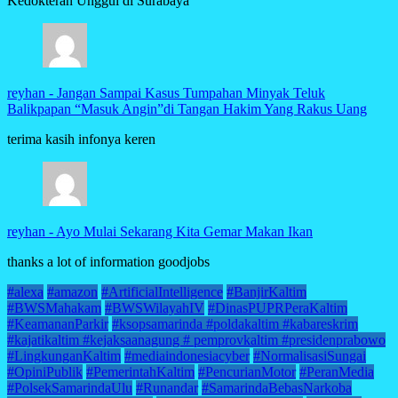
Kedokteran Unggul di Surabaya
reyhan
-
Jangan Sampai Kasus Tumpahan Minyak Teluk
Balikpapan “Masuk Angin”di Tangan Hakim Yang Rakus Uang
terima kasih infonya keren
reyhan
-
Ayo Mulai Sekarang Kita Gemar Makan Ikan
thanks a lot of information goodjobs
#alexa
#amazon
#ArtificialIntelligence
#BanjirKaltim
#BWSMahakam
#BWSWilayahIV
#DinasPUPRPeraKaltim
#KeamananParkir
#ksopsamarinda #poldakaltim #kabareskrim
#kajatikaltim #kejaksaanagung # pemprovkaltim #presidenprabowo
#LingkunganKaltim
#mediaindonesiacyber
#NormalisasiSungai
#OpiniPublik
#PemerintahKaltim
#PencurianMotor
#PeranMedia
#PolsekSamarindaUlu
#Runandar
#SamarindaBebasNarkoba