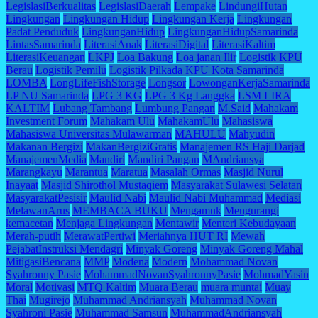
LegislasiBerkualitas
LegislasiDaerah
Lempake
LindungiHutan
Lingkungan
Lingkungan Hidup
Lingkungan Kerja
Lingkungan
Padat Penduduk
LingkunganHidup
LingkunganHidupSamarinda
LintasSamarinda
LiterasiAnak
LiterasiDigital
LiterasiKaltim
LiterasiKeuangan
LKPJ
Loa Bakung
Loa janan Ilir
Logistik KPU
Berau
Logistik Pemilu
Logistik Pilkada KPU Kota Samarinda
LOMBA
LongLifeFishStorage
Longsor
LowonganKerjaSamarinda
LP NU Samarinda
LPG 3 KG
LPG 3 Kg Langgka
LSM LIRA
KALTIM
Lubang Tambang
Lumbung Pangan
M.Said
Mahakam
Investment Forum
Mahakam Ulu
MahakamUlu
Mahasiswa
Mahasiswa Universitas Mulawarman
MAHULU
Mahyudin
Makanan Bergizi
MakanBergiziGratis
Manajemen RS Haji Darjad
ManajemenMedia
Mandiri
Mandiri Pangan
MAndriansya
Marangkayu
Marantua
Maratua
Masalah Ormas
Masjid Nurul
Inayaat
Masjid Shirothol Mustaqiem
Masyarakat Sulawesi Selatan
MasyarakatPesisir
Maulid Nabi
Maulid Nabi Muhammad
Mediasi
MelawanArus
MEMBACA BUKU
Mengamuk
Mengurangi
kemacetan
Menjaga Lingkungan
Mentawir
Menteri Kebudayaan
Merah-putih
MerawatPertiwi
Meriahnya HUT RI
Mewah
PejabatInstruksi Mendagri
Minyak Goreng
Minyak Goreng Mahal
MitigasiBencana
MMP
Modena
Modern
Mohammad Novan
Syahronny Pasie
MohammadNovanSyahronnyPasie
MohmadYasin
Moral
Motivasi
MTQ Kaltim
Muara Berau
muara muntai
Muay
Thai
Mugirejo
Muhammad Andriansyah
Muhammad Novan
Syahroni Pasie
Muhammad Samsun
MuhammadAndriansyah