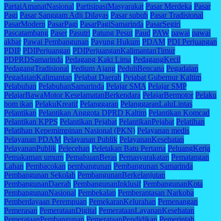
PartaiAmanatNasional
PartisipasiMasyarakat
Pasar Merdeka
Pasar
Pagi
Pasar Sanggam Adji Dilayas
Pasar subuh
Pasar Tradisional
PasarModern
PasarPagi
PasarPagiSamarinda
PasarSegiri
Pascatambang
Paser
Pasutri
Patung Pesut
Paud
PAW
pawai
pawai
akbar
Pawai Pembangunan
Payung Hukum
PDAM
PDI Perjuangan
PDIP
PDIPerjuangan
PDIPerjuanganKalimantanTimur
PDPRDSamarinda
Pedagang Kaki Lima
PedagangKecil
PedagangTradisional
Pedium Ajang
PeduliBencana
Pegadaian
PegadaianKalimantan
Pejabat Daerah
Pejabat Gubernur Kaltim
Pelabuhan
PelabuhanSamarinda
Pelajar SMA
Pelajar SMP
PelajarBawaMotor KeselamatanBerkendara
PelajarBermotor
Pelaku
bom ikan
PelakuKreatif
Pelanggaran
PelanggaranLaluLintas
Pelantikan
Pelantikan Anggota DPRD Kaltim
Pelantikan Komcad
Pelantikan KPPS
Pelantikan Pejabat
PelantikanPejabat
Pelatihan
Pelatihan Kepemimpinan Nasional (PKN)
Pelayanan medis
Pelayanan PDAM
Pelayanan Publik
PelayananKesehatan
PelayananPublik
Pelecehan
Peletakan Batu Pertama
PeluangKerja
Pemakaman umum
PemalsuanBeras
Pemasyarakatan
Pematangan
Lahan
Pembacokan
pembangunan
Pembangunan Samarinda
Pembangunan Sekolah
PembangunanBerkelanjutan
PembangunanDaerah
PembangunanInklusif
PembangunanKota
PembangunanNasional
Pembekalan
Pemberantasan Narkoba
Pemberdayaan Perempuan
PemekaranKelurahan
Pemenangan
Pemerasan
PemerataanDigital
PemerataanLayananKesehatan
PemerataanPembangunan
PemerataanPendidikan
Pemerintah