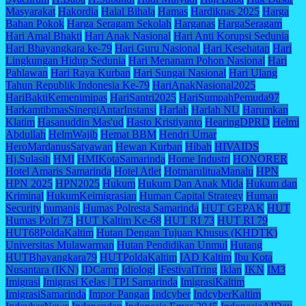
Masyarakat
Hakordia
Halal Bihala
Hamas
Hardiknas 2025
Harga
Bahan Pokok
Harga Seragam Sekolah
Harganas
HargaSeragam
Hari Amal Bhakti
Hari Anak Nasional
Hari Anti Korupsi Sedunia
Hari Bhayangkara ke-79
Hari Guru Nasional
Hari Kesehatan
Hari
Lingkungan Hidup Sedunia
Hari Menanam Pohon Nasional
Hari
Pahlawan
Hari Raya Kurban
Hari Sungai Nasional
Hari Ulang
Tahun Republik Indonesia Ke-79
HariAnakNasional2025
HariBaktiKemenimipas
HariSantri2025
HariSumpahPemuda97
HarkamtibmasSinergiAntarInstansi
Harlah
Harlah NU
Harumkan
Klatim
Hasanuddin Mas'ud
Hasto Kristiyanto
HearingDPRD
Helmi
Abdullah
HelmWajib
Hemat BBM
Hendri Umar
HeroMardanusSatyawan
Hewan Kurban
Hibah
HIVAIDS
Hj.Sulasih
HMI
HMIKotaSamarinda
Home Industri
HONORER
Hotel Amaris Samarinda
Hotel Atlet
HotmarulituaManalu
HPN
HPN 2025
HPN2025
Hukum
Hukum Dan Anak Mida
Hukum dan
Kriminal
HukumKeimigrasian
Human Capital Strategy
Human
Security
humanis
Humas Polresta Samarinda
HUT GEPAK
HUT
Humas Polri 73
HUT Kaltim Ke-68
HUT RI 73
HUT RI 79
HUT68PoldaKaltim
Hutan Dengan Tujuan Khusus (KHDTK)
Universitas Mulawarman
Hutan Pendidikan Unmul
Hutang
HUTBhayangkara79
HUTPoldaKaltim
IAD Kaltim
Ibu Kota
Nusantara (IKN)
IDCamp
Idiologi
iFestivalTring
Iklan
IKN
IM3
Imigrasi
Imigrasi Kelas | TPI Samarinda
ImigrasiKaltim
ImigrasiSamarinda
Impor Pangan
Indcyber
IndcyberKaltim