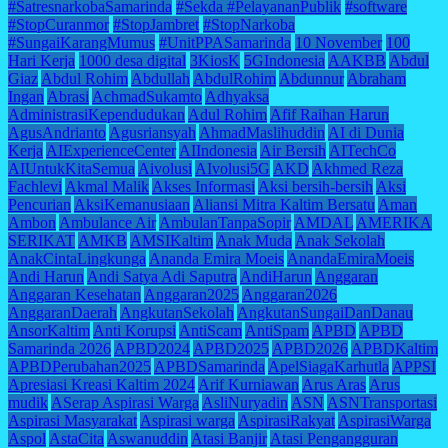
#SatresnarkobaSamarinda
#Sekda #PelayananPublik
#software
#StopCuranmor
#StopJambret
#StopNarkoba
#SungaiKarangMumus
#UnitPPASamarinda
10 November
100
Hari Kerja
1000 desa digital
3KiosK
5GIndonesia
AAKBB
Abdul
Giaz
Abdul Rohim
Abdullah
AbdulRohim
Abdunnur
Abraham
Ingan
Abrasi
AchmadSukamto
Adhyaksa
AdministrasiKependudukan
Adul Rohim
Afif Raihan Harun
AgusAndrianto
Agusriansyah
AhmadMaslihuddin
AI di Dunia
Kerja
AIExperienceCenter
AIIndonesia
Air Bersih
AITechCo
AIUntukKitaSemua
Aivolusi
AIvolusi5G
AKD
Akhmed Reza
Fachlevi
Akmal Malik
Akses Informasi
Aksi bersih-bersih
Aksi
Pencurian
AksiKemanusiaan
Aliansi Mitra Kaltim Bersatu
Aman
Ambon
Ambulance Air
AmbulanTanpaSopir
AMDAL
AMERIKA
SERIKAT
AMKB
AMSIKaltim
Anak Muda
Anak Sekolah
AnakCintaLingkunga
Ananda Emira Moeis
AnandaEmiraMoeis
Andi Harun
Andi Satya Adi Saputra
AndiHarun
Anggaran
Anggaran Kesehatan
Anggaran2025
Anggaran2026
AnggaranDaerah
AngkutanSekolah
AngkutanSungaiDanDanau
AnsorKaltim
Anti Korupsi
AntiScam
AntiSpam
APBD
APBD
Samarinda 2026
APBD2024
APBD2025
APBD2026
APBDKaltim
APBDPerubahan2025
APBDSamarinda
ApelSiagaKarhutla
APPSI
Apresiasi Kreasi Kaltim 2024
Arif Kurniawan
Arus Aras
Arus
mudik
ASerap Aspirasi Warga
AsliNuryadin
ASN
ASNTransportasi
Aspirasi Masyarakat
Aspirasi warga
AspirasiRakyat
AspirasiWarga
Aspol
AstaCita
Aswanuddin
Atasi Banjir
Atasi Pengangguran