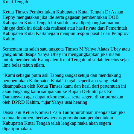
Kutai Tengah.
Ketua Timses Pembentukan Kabupaten Kutai Tengah Dr Asnan
Hepny mengatakan jika ide serta gagasan pembentukan DOB
Kabupaten Kutai Tengah ini sudah lama diperjuangkan namun
hingga detik ini tidak ada realisasi atau hasil nyata dari Pemerintah
Kabupaten Kutai Kartanegara maupun respon positif dari Pemprov
Kaltim.
Sementara itu salah satu anggota Timses M Yahya Alatas Ubay atau
yang akrab disapa Yahya Ubay ini mengungkapkan jika niatan
untuk membentuk Kabupaten Kutai Tengah ini sudah tercetus sejak
lima belas tahun silam.
“Kami sebagai putra asli Tabang sangat setuju dan mendukung
pembentukan Kabupaten Kutai Tengah seperti apa yang telah
disampaikan oleh Ketua Timses kami dan hasil dari pertemuan ini
akan langsung kami sampaikan ke Bupati Definitif pak Edi
Damansyah agar dapat rekomendasi serta segera diparipurnakan
oleh DPRD Kaltim, “ujar Yahya usai hearing.
Disisi lain Ketua Komisi l Zain Taufiqnurohman mengatakan jika
semua dokumen, berkas-berkas permohonan pembentukan
Kabupaten Kutai Tengah telah lengkap maka akan segera
diparipurnakan.