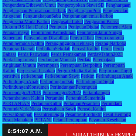
Pengendara Dibawah Umur
Pengeroyokan Siswi SD
Penghargaan
Penghargaan Perusahaan Terbaik
PenghargaanPolri
Penghematan
Anggaran
PengungkapanSabu
Pengurangan emisi karbon
Pengusaha Muda Kaltim
PengusahaLokal
Pengusiran Kuasa
Hukum RS Haji Darjad
Penipuan
PenipuanDigital
Penomena Alam
Penuan mayat
Penurunan Kemiskinan
Penutupan Jalur Sungai
Sementara
Penyandang Disabilitas
Penyu Hijau
Peran orangtua
Peran pemuda Kaltim
Perang anggota Keluarga
Perang Narkoba
PeraturanDaerah
PerbaikanSekolah
Percasi Kaltim
Perda
Perda
Bahasa
Perda Pariwisata
Perda Pemakaman
Perda9Tahun2023
PerdaLingkungan
Perdangan Manusia
Perdata
Peremajaan
Angkutan Umum
Perempuan
Perempuan Berpolitik
Perempuan
Kaltim
Pergeseran Pasukan
Pergub Media Kaltim
Perguruan Tinggi
peristiwa
perkebunan
Perkebunan Sawit
Perkim
Perlindungan Anak
PerlindunganAnak
PerlindunganData
PerlindunganDigital
PerlindunganKonsumen
PerlindunganPerempuan
Permendagri702019
Permendagri782022
Pertambangan
Pertambangan Kaltim
Pertamina
PertaminaSamarinda
PERTANIAN
PertanianKaltim
PertanianPesantren
Perumdam
PerumdaVariaNiaga
Perusahaan Sawit
PerusdaKaltim
PerwaliSampah
PesantrenDigita
PesantrenProduktif
Pesut Bentong
Pesut Mahakam
PETANI
Petani Perempuan
Peyanan Kesehatan
PID P Kaltim
Pidana
Pilar Jambatan Mahakam I
pilgub kaltim
Pilgub Kaltim 2024
pilkada
Pilkada 2024
Pilkada Kaltim 2024
rataan Pendidikan
SURAT TERBUKA FKMPL: JANGAN
|