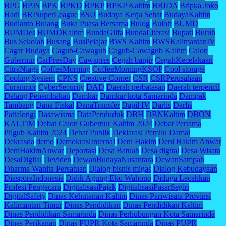
BPG
BPJS
BPK
BPKD
BPKP
BPKP Kaltim
BRIDA
Bripka Joko
Hadi
BRISuperLeague
BSU
Budaya Kerja Sehat
BudayaKaltim
Budianto Bulang
Buka Puasa Bersama
Bulog
Buloh
BUMD
BUMDes
BUMDKaltim
BundaGilfa
BundaLiterasi
Bupati
Buruh
Bus Sekolah
Busang
BusPelajar
BWS Kaltim
BWSKalimantanIV
Cagar Budaya
Cagub-Cawagub
Cagub-Cawagub Kaltim
Calon
Gubernur
CarFreeDay
Cawapres
Cegah banjir
CegahKecelakaan
CitraNiaga
CoffeeMorning
CoffeeMorningKSOP
Cool storage
Cooling System
CPNS
Creative Corner
CSR
CSRPerusahaan
Curanmor
CyberSecurity
DAD
Daerah perbatasan
Daerah terpencil
Dalang Penembakan
Damkar
Damkar kota Samarinda
Dampak
Tambang
Dana Fiskal
DanaTransfer
Dapil IV
Darlis
Darlis
Pattalongi
Dasawisma
DataPenduduk
DBH
DBNKaltim
DBON
KALTIM
Debat Calon Gubernur Kaltim 2024
Debat Pertama
Pilgub Kaltim 2024
Debat Publik
Deklarasi Pemilu Damai
Dekrasda
demo
DemokrasiInternal
Deni Hakim
Deni Hakim Anwar
DeniHakimAnwar
Deportasi
Desa Batuah
Desa digital
Desa Wisata
DesaDigital
Deviden
DewanBudayaNusantara
DewanSampah
Dharma Wanita Persatuan
Dialog bisnis migas
Dialog Kebudayaan
DiasporaIndonesia
Didik Agung Eko Wahono
Diduga Lecehkan
Profesi Pengecara
DigitalisasiPajak
DigitalisasiPasarSegiri
DigitalSafety
Dinas Kehutanan Kaltim
Dinas Pariwisata Provinsi
Kalimantan Timur
Dinas Pendidikan
Dinas Pendidikan Kaltim
Dinas Pendidikan Samarinda
Dinas Perhubungan Kota Samarinda
Dinas Perikanan
Dinas PUPR Kota Samarinda
Dinas PUPR