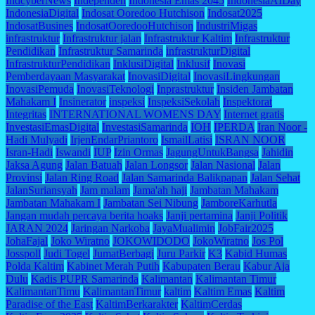
IndcyberNews
Independen
Indonesia Emas 2045
IndonesiaAIDay
IndonesiaDigital
Indosat Ooredoo Hutchison
Indosat2025
IndosatBusines
IndosatOoredooHutchison
IndustriMigas
infrastruktur
Infrastruktur jalan
Infrastruktur Kaltim
Infrastruktur
Pendidikan
Infrastruktur Samarinda
infrastrukturDigital
InfrastrukturPendidikan
InklusiDigital
Inklusif
Inovasi
Pemberdayaan Masyarakat
InovasiDigital
InovasiLingkungan
InovasiPemuda
InovasiTeknologi
Inprastruktur
Insiden Jambatan
Mahakam I
Insinerator
inspeksi
InspeksiSekolah
Inspektorat
Integritas
INTERNATIONAL WOMENS DAY
Internet gratis
InvestasiEmasDigital
InvestasiSamarinda
IOH
IPERDA
Iran Noor -
Hadi Mulyadi
IrjenEndarPriantoro
IsmailLatisi
ISRAN NOOR
Isran-Hadi
Iswandi
IUP
Izin Ormas
JagungUntukBangsa
Jahidin
Jaksa Agung
Jalan Batuah
Jalan Longsor
Jalan Nasional
Jalan
Provinsi
Jalan Ring Road
Jalan Samarinda Balikpapan
Jalan Sehat
JalanSuriansyah
Jam malam
Jama'ah haji
Jambatan Mahakam
Jambatan Mahakam I
Jambatan Sei Nibung
JamboreKarhutla
Jangan mudah percaya berita hoaks
Janji pertamina
Janji Politik
JARAN 2024
Jaringan Narkoba
JayaMualimin
JobFair2025
JohaFajal
Joko Wiratno
JOKOWIDODO
JokoWiratno
Jos Pol
Josspoll
Judi Togel
JumatBerbagi
Juru Parkir
K3
Kabid Humas
Polda Kaltim
Kabinet Merah Putih
Kabupaten Berau
Kabur Aja
Dulu
Kadis PUPR Samarinda
Kalimantan
Kalimantan Timur
KalimantanTimu
KalimantanTimur
kaltim
Kaltim Emas
Kaltim
Paradise of the East
KaltimBerkarakter
KaltimCerdas