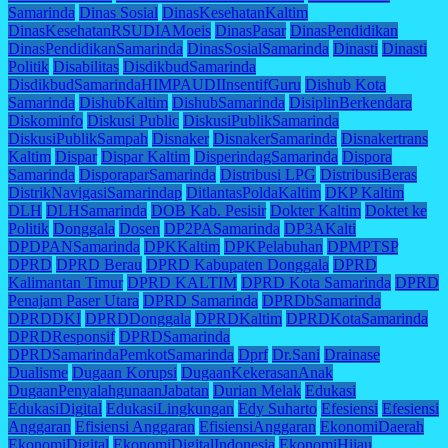
Samarinda
Dinas Sosial
DinasKesehatanKaltim
DinasKesehatanRSUDIAMoeis
DinasPasar
DinasPendidikan
DinasPendidikanSamarinda
DinasSosialSamarinda
Dinasti
Dinasti
Politik
Disabilitas
DisdikbudSamarinda
DisdikbudSamarindaHIMPAUDIInsentifGuru
Dishub Kota
Samarinda
DishubKaltim
DishubSamarinda
DisiplinBerkendara
Diskominfo
Diskusi Public
DiskusiPublikSamarinda
DiskusiPublikSampah
Disnaker
DisnakerSamarinda
Disnakertrans
Kaltim
Dispar
Dispar Kaltim
DisperindagSamarinda
Dispora
Samarinda
DisporaparSamarinda
Distribusi LPG
DistribusiBeras
DistrikNavigasiSamarindap
DitlantasPoldaKaltim
DKP Kaltim
DLH
DLHSamarinda
DOB Kab. Pesisir
Dokter Kaltim
Doktet ke
Politik
Donggala
Dosen
DP2PASamarinda
DP3AKalti
DPDPANSamarinda
DPKKaltim
DPKPelabuhan
DPMPTSP
DPRD
DPRD Berau
DPRD Kabupaten Donggala
DPRD
Kalimantan Timur
DPRD KALTIM
DPRD Kota Samarinda
DPRD
Penajam Paser Utara
DPRD Samarinda
DPRDbSamarinda
DPRDDKI
DPRDDonggala
DPRDKaltim
DPRDKotaSamarinda
DPRDResponsif
DPRDSamarinda
DPRDSamarindaPemkotSamarinda
Dprf
Dr.Sani
Drainase
Dualisme
Dugaan Korupsi
DugaanKekerasanAnak
DugaanPenyalahgunaanJabatan
Durian Melak
Edukasi
EdukasiDigital
EdukasiLingkungan
Edy Suharto
Efesiensi
Efesiensi
Anggaran
Efisiensi Anggaran
EfisiensiAnggaran
EkonomiDaerah
EkonomiDigital
EkonomiDigitalIndonesia
EkonomiHijau