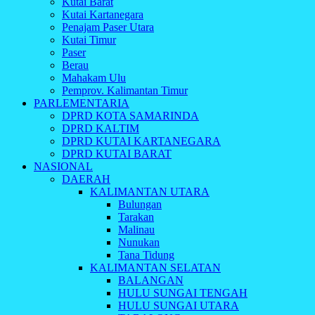
Kutai Barat
Kutai Kartanegara
Penajam Paser Utara
Kutai Timur
Paser
Berau
Mahakam Ulu
Pemprov. Kalimantan Timur
PARLEMENTARIA
DPRD KOTA SAMARINDA
DPRD KALTIM
DPRD KUTAI KARTANEGARA
DPRD KUTAI BARAT
NASIONAL
DAERAH
KALIMANTAN UTARA
Bulungan
Tarakan
Malinau
Nunukan
Tana Tidung
KALIMANTAN SELATAN
BALANGAN
HULU SUNGAI TENGAH
HULU SUNGAI UTARA