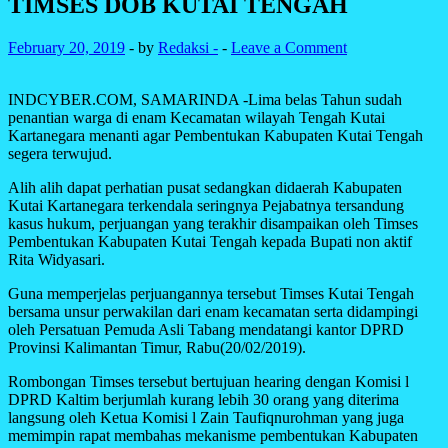
TIMSES DOB KUTAI TENGAH
February 20, 2019
-
by
Redaksi -
-
Leave a Comment
INDCYBER.COM, SAMARINDA -Lima belas Tahun sudah
penantian warga di enam Kecamatan wilayah Tengah Kutai
Kartanegara menanti agar Pembentukan Kabupaten Kutai Tengah
segera terwujud.
Alih alih dapat perhatian pusat sedangkan didaerah Kabupaten
Kutai Kartanegara terkendala seringnya Pejabatnya tersandung
kasus hukum, perjuangan yang terakhir disampaikan oleh Timses
Pembentukan Kabupaten Kutai Tengah kepada Bupati non aktif
Rita Widyasari.
Guna memperjelas perjuangannya tersebut Timses Kutai Tengah
bersama unsur perwakilan dari enam kecamatan serta didampingi
oleh Persatuan Pemuda Asli Tabang mendatangi kantor DPRD
Provinsi Kalimantan Timur, Rabu(20/02/2019).
Rombongan Timses tersebut bertujuan hearing dengan Komisi l
DPRD Kaltim berjumlah kurang lebih 30 orang yang diterima
langsung oleh Ketua Komisi l Zain Taufiqnurohman yang juga
memimpin rapat membahas mekanisme pembentukan Kabupaten