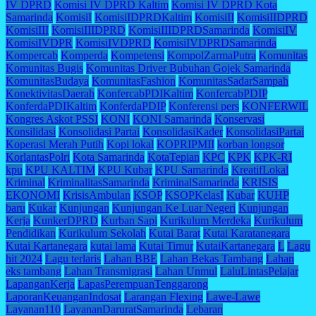
IV DPRD
Komisi IV DPRD Kaltim
Komisi IV DPRD Kota
Samarinda
KomisiI
KomisiIDPRDKaltim
KomisiII
KomisiIIDPRD
KomisiIII
KomisiIIIDPRD
KomisiIIIDPRDSamarinda
KomisiIV
KomisiIVDPR
KomisiIVDPRD
KomisiIVDPRDSamarinda
Kompercab
Komperda
Kompetensi
KompolZarmaPutra
Komunitas
Komunitas Bugis
Komunitas Driver Bubuhan Gojek Samarinda
KomunitasBudaya
KomunitasFashion
KomunitasSadarSampah
KonektivitasDaerah
KonfercabPDIKaltim
KonfercabPDIP
KonferdaPDIKaltim
KonferdaPDIP
Konferensi pers
KONFERWIL
Kongres Askot PSSI
KONI
KONI Samarinda
Konservasi
Konsilidasi
Konsolidasi Partai
KonsolidasiKader
KonsolidasiPartai
Koperasi Merah Putih
Kopi lokal
KOPRIPMII
korban longsor
KorlantasPolri
Kota Samarinda
KotaTepian
KPC
KPK
KPK-RI
kpu
KPU KALTIM
KPU Kubar
KPU Samarinda
KreatifLokal
Kriminal
KriminalitasSamarinda
KriminalSamarinda
KRISIS
EKONOMI
KrisisAmbulan
KSOP
KSOPKelasI
Kubar
KUHP
baru
Kukar
Kunjungan
Kunjungan Ke Luar Negeri
Kunjungan
Kerja
KunkerDPRD
Kurban Sapi
Kurikulum Merdeka
Kurikulum
Pendidikan
Kurikulum Sekolah
Kutai Barat
Kutai Karatanegara
Kutai Kartanegara
kutai lama
Kutai Timur
KutaiKartanegara
L
Lagu
hit 2024
Lagu terlaris
Lahan BBE
Lahan Bekas Tambang
Lahan
eks tambang
Lahan Transmigrasi
Lahan Unmul
LaluLintasPelajar
LapanganKerja
LapasPerempuanTenggarong
LaporanKeuanganIndosat
Larangan Flexing
Lawe-Lawe
Layanan110
LayananDaruratSamarinda
Lebaran