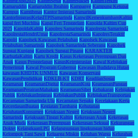
KaltimExpo2025
KaltimSehat
KaltimSukses
KaltimTerkini
Kamaruddin
Kamaruddin Ibrahim
Kampanye
Kampung Ketupat
Kampus
Kamtibmas
Kantor Imigrasi Samarinda
KantorImigrasiKelasITPISamarinda
KanwilKemenkumhamKaltim
kapal feri Muchlisa
Kapal Feri Tenggelam
Kapolda Kaltim Cup
2025
KapoldaKaltim
Kapolres Samarinda
Kapolresta Samarinda
KapolrestaHendriUmar
KapolrestaSamarinda
KapolresTeraktif
Kapolri
Kapolsek Kawasan Pelabuhan
Kapolsek Kawasan
Pelabuhan Samarinda
Kapolsek Samarinda Seberang
Kapolsek
Sungai Kunjang
Kapolsek Sungai Pinang
KARAKTER
KarhutlaKaltim
Kartu Kredit
Kasus Kekerasan Perempuan Dan
Anak
Kasus Penggelapan
KasusKeimigrasian
Kawal Kebijakan
Pemerintah
Kawal Program Gubernur
Kawasan Budidaya Hutan
kawasan KHDTK UNMUL
Kawasan Konservasi
KawasanPendidikan
KDKLB-KT
KDRT
KeadilanSosial
Keamanan
KeamananDigital
KeamananKota
KeamananPangan
KeamananPerairanMahakam
KeamananSiber
Kebakaran
Kebijakan
Publik
KebijakanImigrasi
KebijakanPublik
KebijakanTransportasi
Kecamatan Samarinda Ulu
Kecamatan Sepaku
Kecelakaan Kerja
KecerdasanBuatan
Kegiatan Tambang
Kehutanan
KejahatanKonsumen
Kejaksaan Negeri
Kejaksaan Negeri
Samarinda
Kejaksaan Tinggi Kaltim
Kekerasan Anak
Kekerasan
Anak Muda
Kekerasan Perempuan
Kekerasan Seksual
Kekurangan
Doktet
KelangkaanLPG
Kelangsungan lingkungan hidup
Kelompok Tani Sawit
Keluarga Miskin
Keluhan Warga
Kelurahan