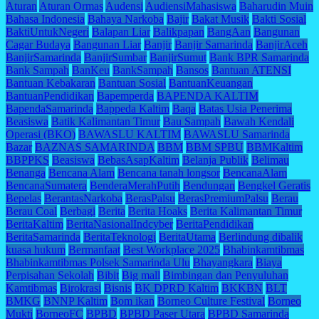
Aturan
Aturan Ormas
Audensi
AudiensiMahasiswa
Baharudin Muin
Bahasa Indonesia
Bahaya Narkoba
Bajir
Bakat Musik
Bakti Sosial
BaktiUntukNegeri
Balapan Liar
Balikpapan
BangAan
Bangunan
Cagar Budaya
Bangunan Liar
Banjir
Banjir Samarinda
BanjirAceh
BanjirSamarinda
BanjirSumbar
BanjirSumut
Bank BPR Samarinda
Bank Sampah
BanKeu
BankSampah
Bansos
Bantuan ATENSI
Bantuan Kebakaran
Bantuan Sosial
BantuanKeuangan
BantuanPendidikan
Bapemperda
BAPENDA KALTIM
BapendaSamarinda
Bappeda Kaltim
Baqa
Batas Usia Penerima
Beasiswa
Batik Kalimantan Timur
Bau Sampah
Bawah Kendali
Operasi (BKO)
BAWASLU KALTIM
BAWASLU Samarinda
Bazar
BAZNAS SAMARINDA
BBM
BBM SPBU
BBMKaltim
BBPPKS
Beasiswa
BebasAsapKaltim
Belanja Publik
Belimau
Benanga
Bencana Alam
Bencana tanah longsor
BencanaAlam
BencanaSumatera
BenderaMerahPutih
Bendungan
Bengkel Geratis
Bepelas
BerantasNarkoba
BerasPalsu
BerasPremiumPalsu
Berau
Berau Coal
Berbagi
Berita
Berita Hoaks
Berita Kalimantan Timur
BeritaKaltim
BeritaNasionalIndcyber
BeritaPendidikan
BeritaSamarinda
BeritaTeknologi
BeritaUtama
Berlindung dibalik
kuasa hukum
Bermanfaat
Best Workplace 2025
Bhabinkamtibmas
Bhabinkamtibmas Polsek Samarinda Ulu
Bhayangkara
Biaya
Perpisahan Sekolah
Bibit
Big mall
Bimbingan dan Penyuluhan
Kamtibmas
Birokrasi
Bisnis
BK DPRD Kaltim
BKKBN
BLT
BMKG
BNNP Kaltim
Bom ikan
Borneo Culture Festival
Borneo
Mukti
BorneoFC
BPBD
BPBD Paser Utara
BPBD Samarinda