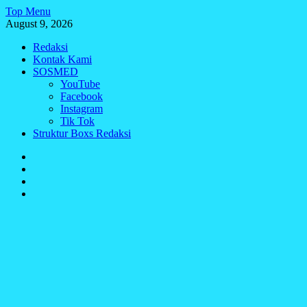
Skip
Top Menu
to
August 9, 2026
content
Redaksi
Kontak Kami
SOSMED
YouTube
Facebook
Instagram
Tik Tok
Struktur Boxs Redaksi
Redaksi
Kontak
Kami
SOSMED
Struktur
Boxs
Redaksi