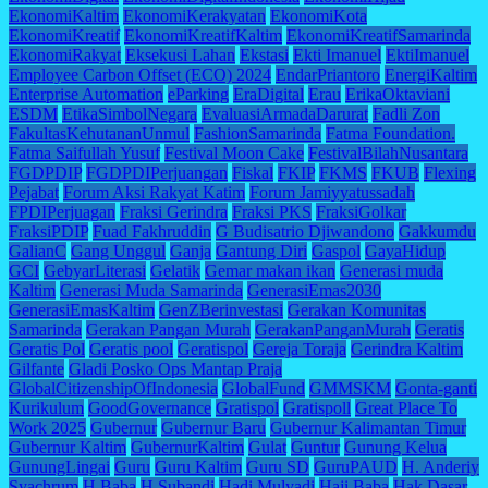
EkonomiKaltim
EkonomiKerakyatan
EkonomiKota
EkonomiKreatif
EkonomiKreatifKaltim
EkonomiKreatifSamarinda
EkonomiRakyat
Eksekusi Lahan
Ekstasi
Ekti Imanuel
EktiImanuel
Employee Carbon Offset (ECO) 2024
EndarPriantoro
EnergiKaltim
Enterprise Automation
eParking
EraDigital
Erau
ErikaOktaviani
ESDM
EtikaSimbolNegara
EvaluasiArmadaDarurat
Fadli Zon
FakultasKehutananUnmul
FashionSamarinda
Fatma Foundation.
Fatma Saifullah Yusuf
Festival Moon Cake
FestivalBilahNusantara
FGDPDIP
FGDPDIPerjuangan
Fiskal
FKIP
FKMS
FKUB
Flexing
Pejabat
Forum Aksi Rakyat Katim
Forum Jamiyyatussadah
FPDIPerjuagan
Fraksi Gerindra
Fraksi PKS
FraksiGolkar
FraksiPDIP
Fuad Fakhruddin
G Budisatrio Djiwandono
Gakkumdu
GalianC
Gang Unggul
Ganja
Gantung Diri
Gaspol
GayaHidup
GCI
GebyarLiterasi
Gelatik
Gemar makan ikan
Generasi muda
Kaltim
Generasi Muda Samarinda
GenerasiEmas2030
GenerasiEmasKaltim
GenZBerinvestasi
Gerakan Komunitas
Samarinda
Gerakan Pangan Murah
GerakanPanganMurah
Geratis
Geratis Pol
Geratis pool
Geratispol
Gereja Toraja
Gerindra Kaltim
Gilfante
Gladi Posko Ops Mantap Praja
GlobalCitizenshipOfIndonesia
GlobalFund
GMMSKM
Gonta-ganti
Kurikulum
GoodGovernance
Gratispol
Gratispoll
Great Place To
Work 2025
Gubernur
Gubernur Baru
Gubernur Kalimantan Timur
Gubernur Kaltim
GubernurKaltim
Gulat
Guntur
Gunung Kelua
GunungLingai
Guru
Guru Kaltim
Guru SD
GuruPAUD
H. Anderiy
Syachrum
H.Baba
H.Subandi
Hadi Mulyadi
Haji Baba
Hak Dasar