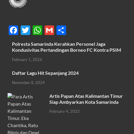
F
T
W
G
S
ac
w
h
m
h
Polresta Samarinda Kerahkan Personel Jaga
e
itt
at
ail
ar
Kondusivitas Pertandingan Borneo FC Kontra PSIM
b
er
s
e
February 1, 2026
o
A
Daftar Lagu Hit Sepanjang 2024
o
p
November 8, 2024
k
p
Artis Papan Atas Kalimantan Timur
Siap Ambyarkan Kota Samarinda
February 4, 2023