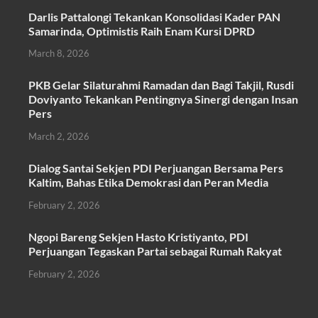
ac
w
h
m
h
Darlis Pattalongi Tekankan Konsolidasi Kader PAN
e
itt
at
ail
ar
Samarinda, Optimistis Raih Enam Kursi DPRD
b
er
s
e
March 8, 2026
o
A
PKB Gelar Silaturahmi Ramadan dan Bagi Takjil, Rusdi
o
p
Doviyanto Tekankan Pentingnya Sinergi dengan Insan
k
p
Pers
March 2, 2026
Dialog Santai Sekjen PDI Perjuangan Bersama Pers
Kaltim, Bahas Etika Demokrasi dan Peran Media
February 2, 2026
Ngopi Bareng Sekjen Hasto Kristiyanto, PDI
Perjuangan Tegaskan Partai sebagai Rumah Rakyat
February 2, 2026