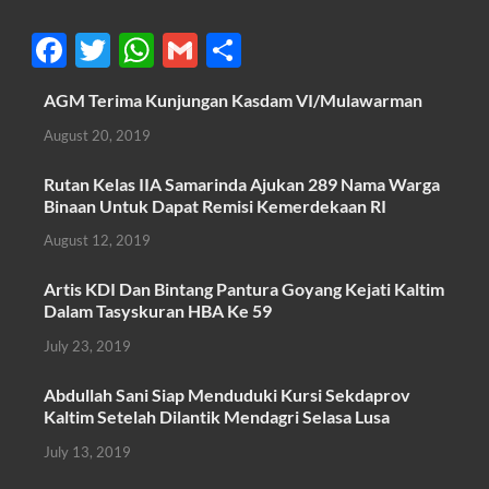
F
T
W
G
S
ac
w
h
m
h
AGM Terima Kunjungan Kasdam VI/Mulawarman
e
itt
at
ail
ar
August 20, 2019
b
er
s
e
o
A
Rutan Kelas IIA Samarinda Ajukan 289 Nama Warga
Binaan Untuk Dapat Remisi Kemerdekaan RI
o
p
August 12, 2019
k
p
Artis KDI Dan Bintang Pantura Goyang Kejati Kaltim
Dalam Tasyskuran HBA Ke 59
July 23, 2019
Abdullah Sani Siap Menduduki Kursi Sekdaprov
Kaltim Setelah Dilantik Mendagri Selasa Lusa
July 13, 2019