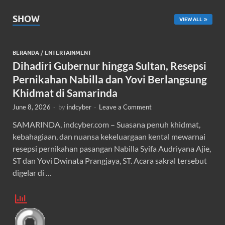
SHOW
VIEW ALL
BERANDA
/
ENTERTAINMENT
Dihadiri Gubernur hingga Sultan, Resepsi
Pernikahan Nabilla dan Yovi Berlangsung
Khidmat di Samarinda
June 8, 2026
-
by
indcyber
-
Leave a Comment
SAMARINDA, indcyber.com – Suasana penuh khidmat,
kebahagiaan, dan nuansa kekeluargaan kental mewarnai
resepsi pernikahan pasangan Nabilla Syifa Audriyana Ajie,
ST dan Yovi Dwinata Prangjaya, ST. Acara sakral tersebut
digelar di …