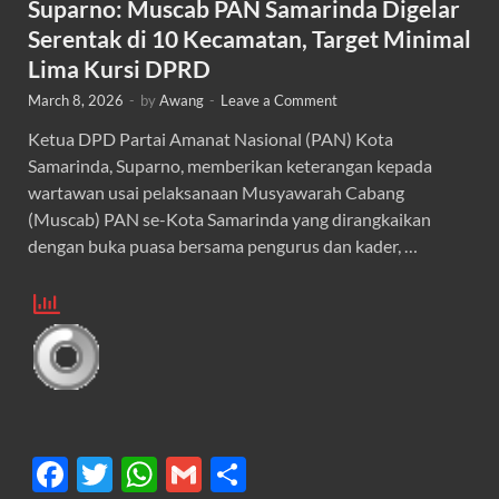
Suparno: Muscab PAN Samarinda Digelar
Serentak di 10 Kecamatan, Target Minimal
Lima Kursi DPRD
March 8, 2026
-
by
Awang
-
Leave a Comment
Ketua DPD Partai Amanat Nasional (PAN) Kota
Samarinda, Suparno, memberikan keterangan kepada
wartawan usai pelaksanaan Musyawarah Cabang
(Muscab) PAN se-Kota Samarinda yang dirangkaikan
dengan buka puasa bersama pengurus dan kader, …
F
T
W
G
S