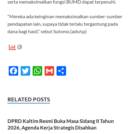
serta memaksimalkan fungsi BUMD dapat terpenuhi.
“Mereka ada keinginan memaksimalkan sumber-sumber
pendapatan lain, supaya tidak terlalu tergantung pada
dana bagi hasil,” sebut Sutomo.(adv/sp)
F
T
W
G
S
ac
w
h
m
h
e
itt
at
ail
ar
b
er
s
e
RELATED POSTS
o
A
o
p
DPRD Kaltim Resmi Buka Masa Sidang II Tahun
k
p
2026, Agenda Kerja Strategis Disahkan