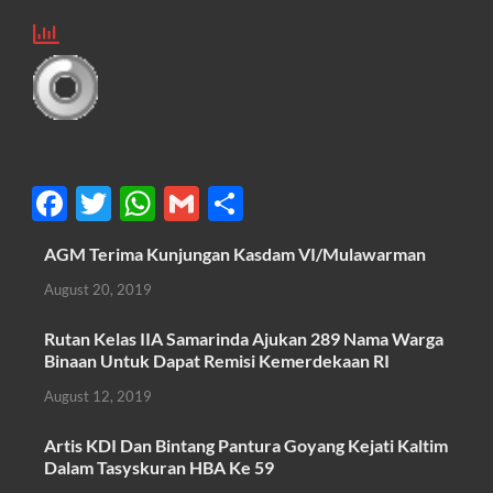
F
T
W
G
S
ac
w
h
m
h
AGM Terima Kunjungan Kasdam VI/Mulawarman
e
itt
at
ail
ar
August 20, 2019
b
er
s
e
o
A
Rutan Kelas IIA Samarinda Ajukan 289 Nama Warga
Binaan Untuk Dapat Remisi Kemerdekaan RI
o
p
August 12, 2019
k
p
Artis KDI Dan Bintang Pantura Goyang Kejati Kaltim
Dalam Tasyskuran HBA Ke 59