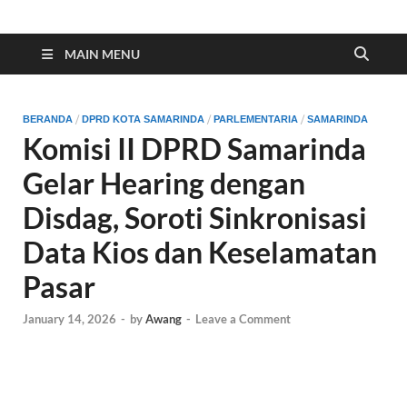
Indonesia Cyber
Media Cetak, Online & Streaming
MAIN MENU
/
/
/
BERANDA
DPRD KOTA SAMARINDA
PARLEMENTARIA
SAMARINDA
Komisi II DPRD Samarinda
Gelar Hearing dengan
Disdag, Soroti Sinkronisasi
Data Kios dan Keselamatan
Pasar
January 14, 2026
-
by
Awang
-
Leave a Comment