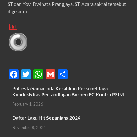
ST dan Yovi Dwinata Prangjaya, ST. Acara sakral tersebut
digelar di …
F
T
W
G
S
ac
w
h
m
h
Polresta Samarinda Kerahkan Personel Jaga
e
itt
at
ail
ar
Kondusivitas Pertandingan Borneo FC Kontra PSIM
b
er
s
e
February 1, 2026
o
A
Daftar Lagu Hit Sepanjang 2024
o
p
November 8, 2024
k
p