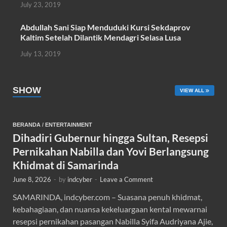
July 23, 2019
Abdullah Sani Siap Menduduki Kursi Sekdaprov
Kaltim Setelah Dilantik Mendagri Selasa Lusa
July 13, 2019
SHOW
VIEW ALL
BERANDA
/
ENTERTAINMENT
Dihadiri Gubernur hingga Sultan, Resepsi
Pernikahan Nabilla dan Yovi Berlangsung
Khidmat di Samarinda
June 8, 2026
-
by
indcyber
-
Leave a Comment
SAMARINDA, indcyber.com – Suasana penuh khidmat,
kebahagiaan, dan nuansa kekeluargaan kental mewarnai
resepsi pernikahan pasangan Nabilla Syifa Audriyana Ajie,