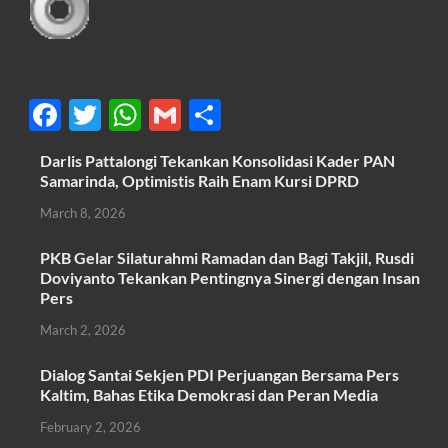
F
T
W
G
S
ac
w
h
m
h
Darlis Pattalongi Tekankan Konsolidasi Kader PAN
e
itt
at
ail
ar
Samarinda, Optimistis Raih Enam Kursi DPRD
b
er
s
e
March 8, 2026
o
A
PKB Gelar Silaturahmi Ramadan dan Bagi Takjil, Rusdi
o
p
Doviyanto Tekankan Pentingnya Sinergi dengan Insan
k
p
Pers
March 2, 2026
Dialog Santai Sekjen PDI Perjuangan Bersama Pers
Kaltim, Bahas Etika Demokrasi dan Peran Media
February 2, 2026