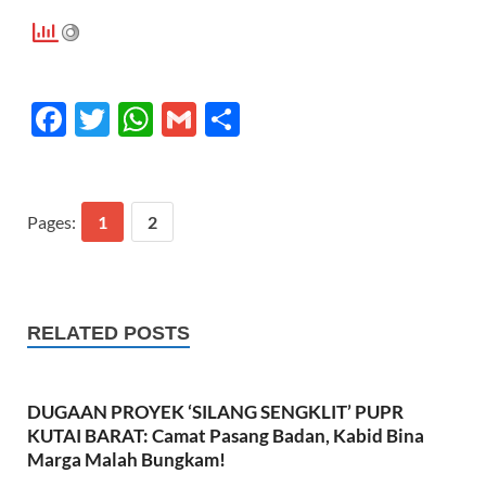
F
T
W
G
S
ac
w
h
m
h
e
itt
at
ail
ar
b
er
s
e
Pages:
1
2
o
A
o
p
k
p
RELATED POSTS
DUGAAN PROYEK ‘SILANG SENGKLIT’ PUPR
KUTAI BARAT: Camat Pasang Badan, Kabid Bina
Marga Malah Bungkam!