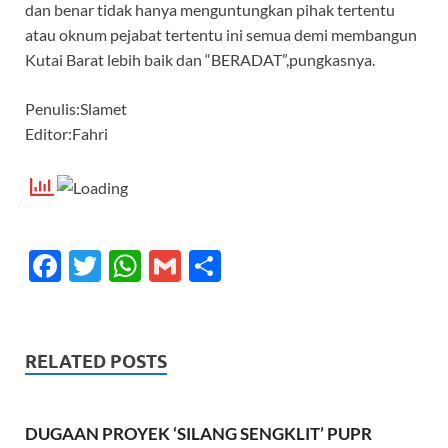
dan benar tidak hanya menguntungkan pihak tertentu
atau oknum pejabat tertentu ini semua demi membangun
Kutai Barat lebih baik dan “BERADAT”,pungkasnya.
Penulis:Slamet
Editor:Fahri
F
T
W
G
S
ac
w
h
m
h
e
itt
at
ail
ar
b
er
s
e
RELATED POSTS
o
A
o
p
DUGAAN PROYEK ‘SILANG SENGKLIT’ PUPR