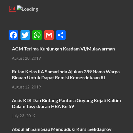
F
T
W
G
S
ac
w
h
m
h
AGM Terima Kunjungan Kasdam VI/Mulawarman
e
itt
at
ail
ar
August 20, 2019
b
er
s
e
o
A
Rutan Kelas IIA Samarinda Ajukan 289 Nama Warga
Binaan Untuk Dapat Remisi Kemerdekaan RI
o
p
August 12, 2019
k
p
Artis KDI Dan Bintang Pantura Goyang Kejati Kaltim
Dalam Tasyskuran HBA Ke 59
July 23, 2019
Abdullah Sani Siap Menduduki Kursi Sekdaprov