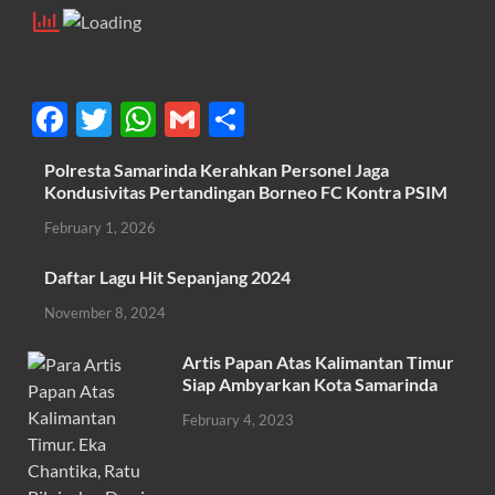
F
T
W
G
S
ac
w
h
m
h
Polresta Samarinda Kerahkan Personel Jaga
e
itt
at
ail
ar
Kondusivitas Pertandingan Borneo FC Kontra PSIM
b
er
s
e
February 1, 2026
o
A
Daftar Lagu Hit Sepanjang 2024
o
p
November 8, 2024
k
p
Artis Papan Atas Kalimantan Timur
Siap Ambyarkan Kota Samarinda
February 4, 2023