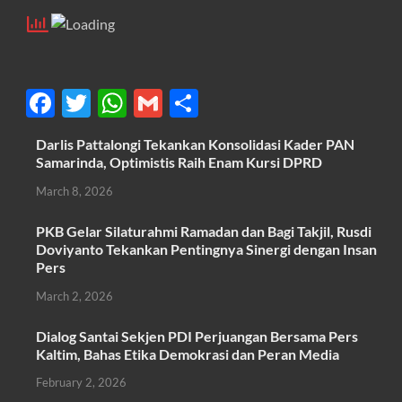
F
T
W
G
S
ac
w
h
m
h
Darlis Pattalongi Tekankan Konsolidasi Kader PAN
e
itt
at
ail
ar
Samarinda, Optimistis Raih Enam Kursi DPRD
b
er
s
e
March 8, 2026
o
A
PKB Gelar Silaturahmi Ramadan dan Bagi Takjil, Rusdi
o
p
Doviyanto Tekankan Pentingnya Sinergi dengan Insan
k
p
Pers
March 2, 2026
Dialog Santai Sekjen PDI Perjuangan Bersama Pers
Kaltim, Bahas Etika Demokrasi dan Peran Media
February 2, 2026