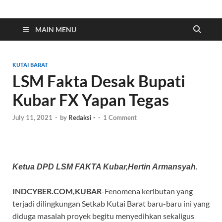
Indonesia Cyber
Media Cetak, Online & Streaming
MAIN MENU
KUTAI BARAT
LSM Fakta Desak Bupati
Kubar FX Yapan Tegas
July 11, 2021
-
by
Redaksi -
-
1 Comment
Ketua DPD LSM FAKTA Kubar,Hertin Armansyah.
INDCYBER.COM,KUBAR
-Fenomena keributan yang
terjadi dilingkungan Setkab Kutai Barat baru-baru ini yang
diduga masalah proyek begitu menyedihkan sekaligus