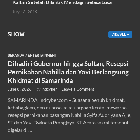
Kaltim Setelah Dilantik Mendagri Selasa Lusa
July 13, 2019
SHOW
VIEW ALL
BERANDA
/
ENTERTAINMENT
Dihadiri Gubernur hingga Sultan, Resepsi
Pernikahan Nabilla dan Yovi Berlangsung
Khidmat di Samarinda
June 8, 2026
-
by
indcyber
-
Leave a Comment
SAMARINDA, indcyber.com – Suasana penuh khidmat,
kebahagiaan, dan nuansa kekeluargaan kental mewarnai
resepsi pernikahan pasangan Nabilla Syifa Audriyana Ajie,
ST dan Yovi Dwinata Prangjaya, ST. Acara sakral tersebut
digelar di …