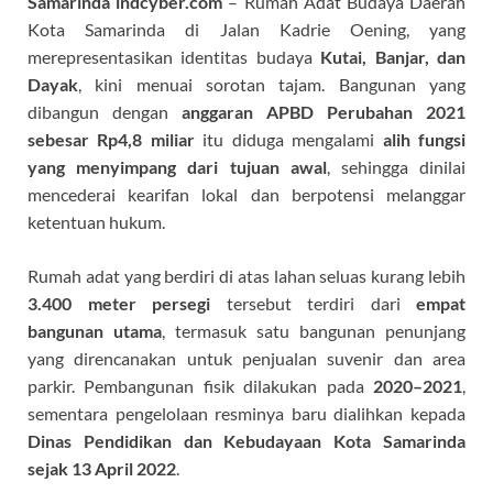
Samarinda
indcyber.com
– Rumah Adat Budaya Daerah
Kota Samarinda di Jalan Kadrie Oening, yang
merepresentasikan identitas budaya
Kutai, Banjar, dan
Dayak
, kini menuai sorotan tajam. Bangunan yang
dibangun dengan
anggaran APBD Perubahan 2021
sebesar Rp4,8 miliar
itu diduga mengalami
alih fungsi
yang menyimpang dari tujuan awal
, sehingga dinilai
mencederai kearifan lokal dan berpotensi melanggar
ketentuan hukum.
Rumah adat yang berdiri di atas lahan seluas kurang lebih
3.400 meter persegi
tersebut terdiri dari
empat
bangunan utama
, termasuk satu bangunan penunjang
yang direncanakan untuk penjualan suvenir dan area
parkir. Pembangunan fisik dilakukan pada
2020–2021
,
sementara pengelolaan resminya baru dialihkan kepada
Dinas Pendidikan dan Kebudayaan Kota Samarinda
sejak 13 April 2022
.