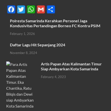
F
T
W
G
S
ac
w
h
m
h
Polresta Samarinda Kerahkan Personel Jaga
e
itt
at
ail
ar
Kondusivitas Pertandingan Borneo FC Kontra PSIM
b
er
s
e
February 1, 2026
o
A
Daftar Lagu Hit Sepanjang 2024
o
p
November 8, 2024
k
p
Artis Papan Atas Kalimantan Timur
Siap Ambyarkan Kota Samarinda
February 4, 2023