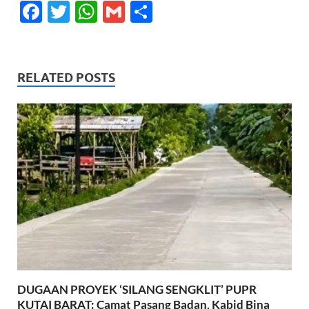
F
T
W
G
S
ac
w
h
m
h
e
itt
at
ail
ar
b
er
s
e
RELATED POSTS
o
A
o
p
k
p
DUGAAN PROYEK ‘SILANG SENGKLIT’ PUPR
KUTAI BARAT: Camat Pasang Badan, Kabid Bina