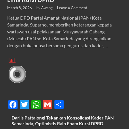
March 8, 2026
-
by
Awang
-
Leave a Comment
Ketua DPD Partai Amanat Nasional (PAN) Kota
Samarinda, Suparno, memberikan keterangan kepada
wartawan usai pelaksanaan Musyawarah Cabang
(Muscab) PAN se-Kota Samarinda yang dirangkaikan
dengan buka puasa bersama pengurus dan kader, …
F
T
W
G
S
ac
w
h
m
h
Darlis Pattalongi Tekankan Konsolidasi Kader PAN
e
itt
at
ail
ar
Samarinda, Optimistis Raih Enam Kursi DPRD