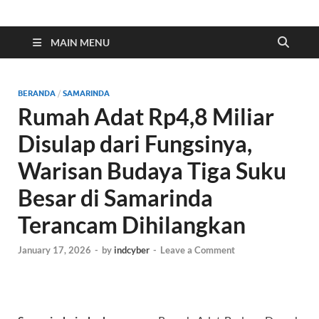
Indonesia Cyber
Media Cetak, Online & Streaming
MAIN MENU
BERANDA
/
SAMARINDA
Rumah Adat Rp4,8 Miliar
Disulap dari Fungsinya,
Warisan Budaya Tiga Suku
Besar di Samarinda
Terancam Dihilangkan
January 17, 2026
-
by
indcyber
-
Leave a Comment