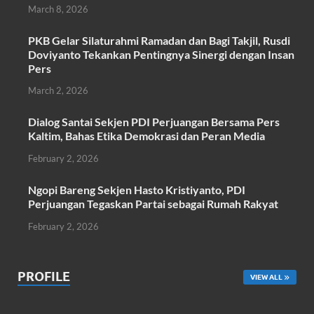
b
er
s
e
March 8, 2026
o
A
PKB Gelar Silaturahmi Ramadan dan Bagi Takjil, Rusdi
o
p
Doviyanto Tekankan Pentingnya Sinergi dengan Insan
k
p
Pers
March 2, 2026
Dialog Santai Sekjen PDI Perjuangan Bersama Pers
Kaltim, Bahas Etika Demokrasi dan Peran Media
February 2, 2026
Ngopi Bareng Sekjen Hasto Kristiyanto, PDI
Perjuangan Tegaskan Partai sebagai Rumah Rakyat
February 2, 2026
PROFILE
VIEW ALL