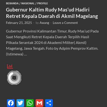
BERANDA
/
NASIONAL
/
PROFILE
Gubernur Kaltim Rudy Mas’ud Hadiri
Retret Kepala Daerah di Akmil Magelang
February 21, 2025
-
by
Awang
-
Leave a Comment
Gubernur Provinsi Kalimantan Timur, Rudy Mas’ud Pada
Saat Mengikuti Retret Kepala Daerah Terpilih Hasil
Pilkada Serantak 2024 di Akademi Militer( Akmil)
Magelang, Jawa Tengah. Foto by Adpim Pemprov Kaltim.
(Istimewa) …
F
T
W
G
S